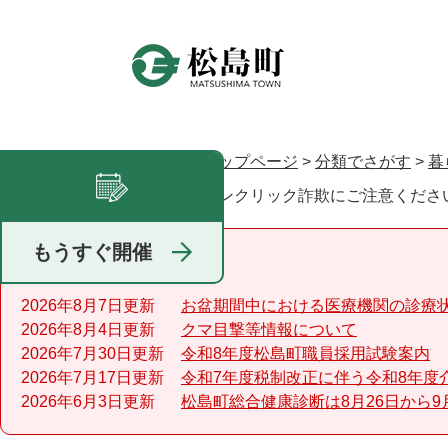
ペ
ー
ジ
の
先
頭
で
トップページ
>
分類でさがす
>
暮
現在地
す
ワンクリック詐欺にご注意ください
足あと
。
もうすぐ開催
重要なお知らせ
2026年8月7日更新
お盆期間中における医療機関の診療
2026年8月4日更新
クマ目撃等情報について
2026年7月30日更新
令和8年度松島町職員採用試験案内
2026年7月17日更新
令和7年度税制改正に伴う令和8年度
2026年6月3日更新
松島町総合健康診断は8月26日から9