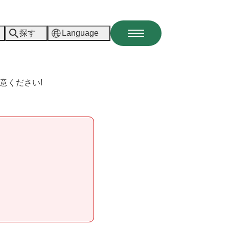
探す
Language
メ
ニ
ュ
ー
意ください!