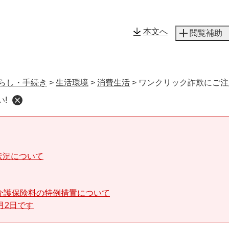
メニューを飛ばして本文へ
本文へ
閲覧補助
らし・手続き
>
生活環境
>
消費生活
>
ワンクリック詐欺にご注
!
状況について
介護保険料の特例措置について
月2日です