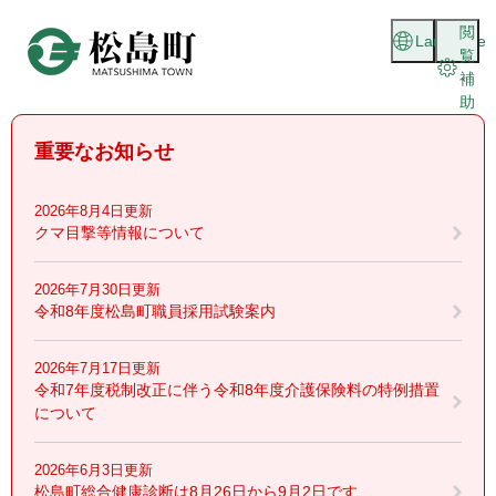
ペ
メニューを飛ばして本文へ
閲
ー
Language
覧
ジ
補
の
助
先
頭
重要なお知らせ
で
す
。
2026年8月4日更新
クマ目撃等情報について
2026年7月30日更新
令和8年度松島町職員採用試験案内
2026年7月17日更新
令和7年度税制改正に伴う令和8年度介護保険料の特例措置
について
2026年6月3日更新
松島町総合健康診断は8月26日から9月2日です