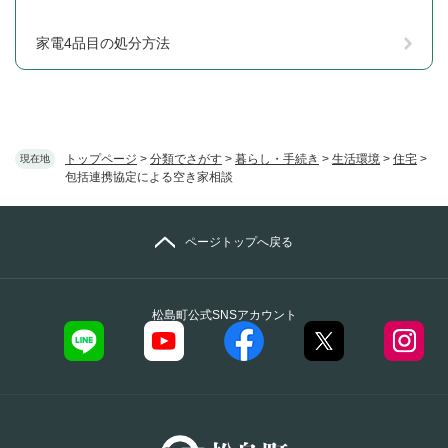
家電4品目の処分方法
トップページ
>
分類でさがす
>
暮らし・手続き
>
生活環境
>
住宅
>
現在地
包括連携協定による空き家相談
ページトップへ戻る
松島町公式SNSアカウント