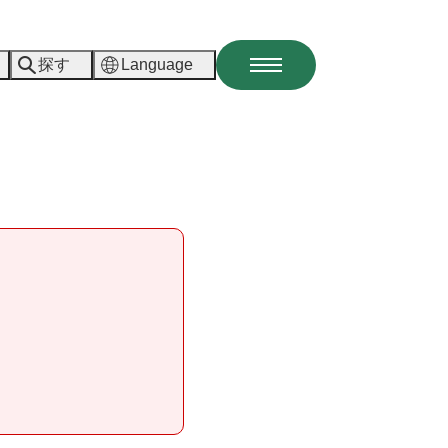
探す
Language
メ
ニ
ュ
ー