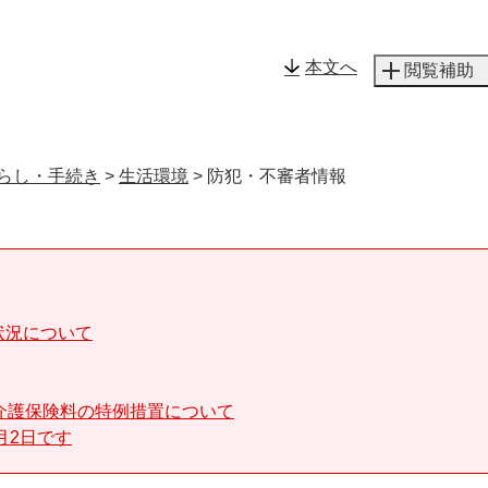
メニューを飛ばして本文へ
本文へ
閲覧補助
らし・手続き
>
生活環境
>
防犯・不審者情報
状況について
介護保険料の特例措置について
月2日です