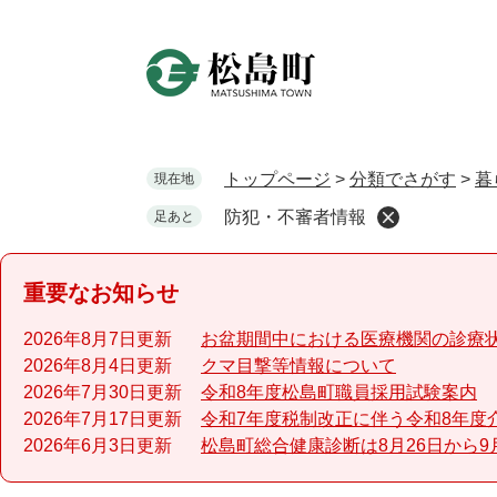
ペ
ー
ジ
の
先
頭
で
トップページ
>
分類でさがす
>
暮
現在地
す
防犯・不審者情報
足あと
。
重要なお知らせ
2026年8月7日更新
お盆期間中における医療機関の診療
2026年8月4日更新
クマ目撃等情報について
2026年7月30日更新
令和8年度松島町職員採用試験案内
2026年7月17日更新
令和7年度税制改正に伴う令和8年度
2026年6月3日更新
松島町総合健康診断は8月26日から9