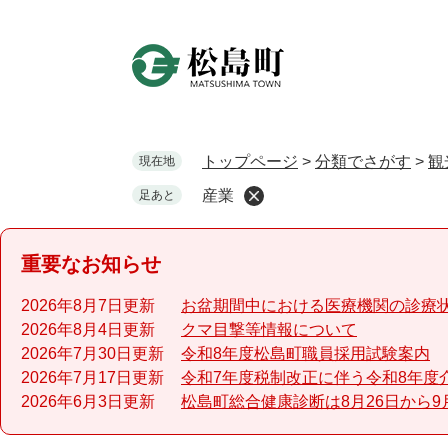
ペ
ー
ジ
の
先
頭
で
トップページ
>
分類でさがす
>
観
現在地
す
産業
足あと
。
重要なお知らせ
2026年8月7日更新
お盆期間中における医療機関の診療
2026年8月4日更新
クマ目撃等情報について
2026年7月30日更新
令和8年度松島町職員採用試験案内
2026年7月17日更新
令和7年度税制改正に伴う令和8年度
2026年6月3日更新
松島町総合健康診断は8月26日から9