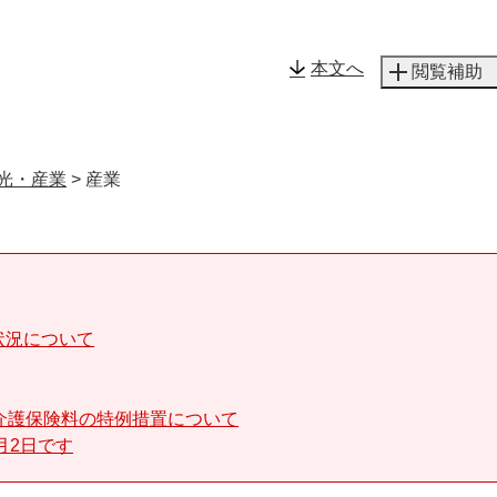
メニューを飛ばして本文へ
本文へ
閲覧補助
光・産業
>
産業
状況について
介護保険料の特例措置について
月2日です