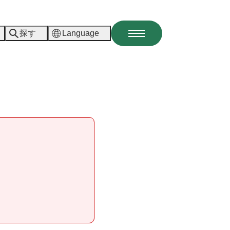
探す
Language
メ
ニ
ュ
ー