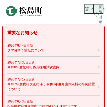
ペ
メニューを飛ばして本文へ
閲
ー
Language
覧
ジ
補
の
助
先
頭
重要なお知らせ
で
す
。
2026年8月4日更新
クマ目撃等情報について
2026年7月30日更新
令和8年度松島町職員採用試験案内
2026年7月17日更新
令和7年度税制改正に伴う令和8年度介護保険料の特例措置
について
2026年6月3日更新
松島町総合健康診断は8月26日から9月2日です