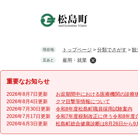
ペ
ー
ジ
の
先
頭
で
トップページ
>
分類でさがす
>
観
現在地
す
雇用・就業
足あと
。
重要なお知らせ
2026年8月7日更新
お盆期間中における医療機関の診療
2026年8月4日更新
クマ目撃等情報について
2026年7月30日更新
令和8年度松島町職員採用試験案内
2026年7月17日更新
令和7年度税制改正に伴う令和8年度
2026年6月3日更新
松島町総合健康診断は8月26日から9