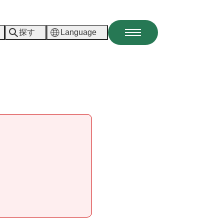
探す
Language
メ
ニ
ュ
ー