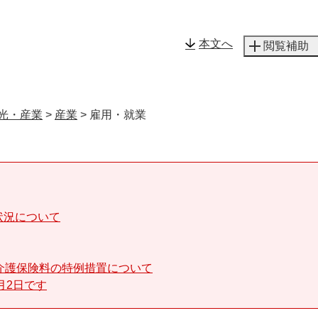
メニューを飛ばして本文へ
本文へ
閲覧補助
光・産業
>
産業
>
雇用・就業
状況について
介護保険料の特例措置について
月2日です