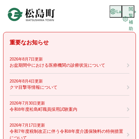
ペ
メニューを飛ばして本文へ
閲
ー
Language
覧
ジ
補
の
助
先
頭
重要なお知らせ
で
す
。
2026年8月7日更新
お盆期間中における医療機関の診療状況について
2026年8月4日更新
クマ目撃等情報について
2026年7月30日更新
令和8年度松島町職員採用試験案内
2026年7月17日更新
令和7年度税制改正に伴う令和8年度介護保険料の特例措置
について