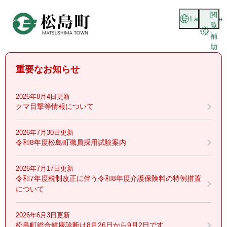
ペ
メニューを飛ばして本文へ
閲
ー
Language
覧
ジ
補
の
助
先
頭
重要なお知らせ
で
す
。
2026年8月4日更新
クマ目撃等情報について
2026年7月30日更新
令和8年度松島町職員採用試験案内
2026年7月17日更新
令和7年度税制改正に伴う令和8年度介護保険料の特例措置
について
2026年6月3日更新
松島町総合健康診断は8月26日から9月2日です