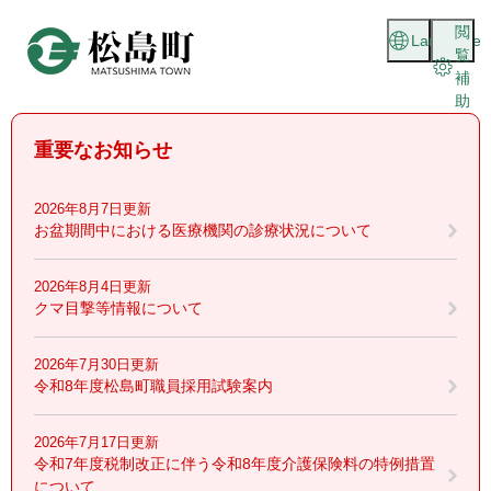
ペ
メニューを飛ばして本文へ
閲
ー
Language
覧
ジ
補
の
助
先
頭
重要なお知らせ
で
す
。
2026年8月7日更新
お盆期間中における医療機関の診療状況について
2026年8月4日更新
クマ目撃等情報について
2026年7月30日更新
令和8年度松島町職員採用試験案内
2026年7月17日更新
令和7年度税制改正に伴う令和8年度介護保険料の特例措置
について