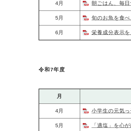
4月
朝ごはん、毎日食
5月
旬のお魚を食べよ
6月
栄養成分表示を見
令和7年度
月
4月
小学生の元気っ子
5月
「適塩」を心がけ