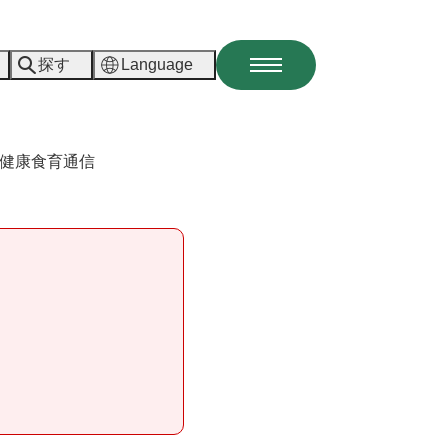
探す
Language
メ
ニ
ュ
ー
健康食育通信