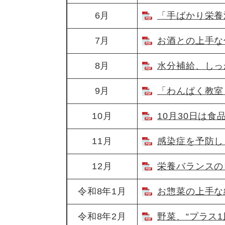
6月
「手ばかり栄養法
7月
お酒との上手な付
8月
水分補給、しっか
9月
「わんぱく教室（
10月
10月30日は食
11月
感染症を予防しま
12月
栄養バランスの良
令和8年1月
お惣菜の上手な組
令和8年2月
野菜、“プラス1