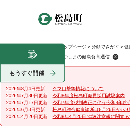
ペ
ー
ジ
の
先
頭
で
トップページ
>
分類でさがす
>
健
現在地
す
まつしまの健康食育通信
足あと
。
もうすぐ開催
重要なお知らせ
2026年8月4日更新
クマ目撃等情報について
2026年7月30日更新
令和8年度松島町職員採用試験案内
2026年7月17日更新
令和7年度税制改正に伴う令和8年度
2026年6月3日更新
松島町総合健康診断は8月26日から9
2026年4月20日更新
令和8年4月20日 津波注意報に関す