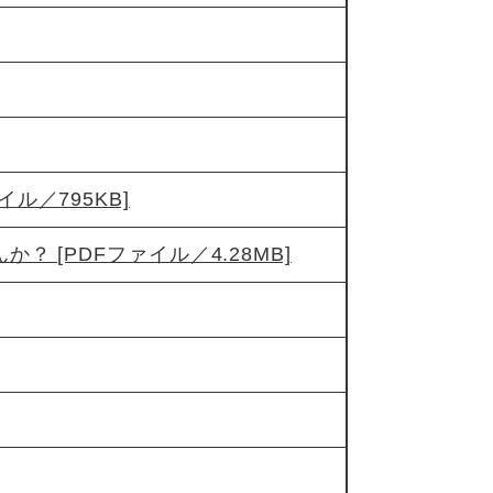
ル／795KB]
 [PDFファイル／4.28MB]