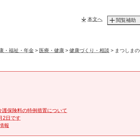
メニューを飛ばして本文へ
本文へ
閲覧補助
康・福祉・年金
>
医療・健康
>
健康づくり・相談
>
まつしまの
介護保険料の特例措置について
月2日です
る情報