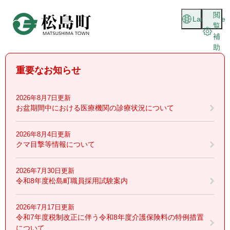
ペ
メニューを飛ばして本文へ
閲
ー
Language
覧
ジ
補
の
助
先
頭
重要なお知らせ
で
す
。
2026年8月7日更新
お盆期間中における医療機関の診療状況について
2026年8月4日更新
クマ目撃等情報について
2026年7月30日更新
令和8年度松島町職員採用試験案内
2026年7月17日更新
令和7年度税制改正に伴う令和8年度介護保険料の特例措置
について