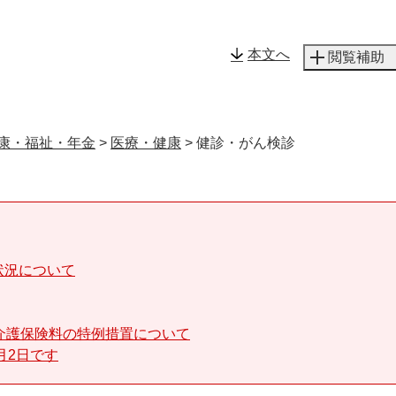
メニューを飛ばして本文へ
本文へ
閲覧補助
康・福祉・年金
>
医療・健康
>
健診・がん検診
状況について
介護保険料の特例措置について
月2日です