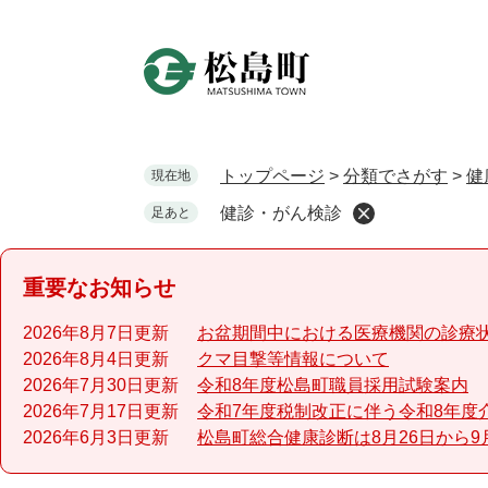
ペ
ー
ジ
の
先
頭
で
トップページ
>
分類でさがす
>
健
現在地
す
健診・がん検診
足あと
。
重要なお知らせ
2026年8月7日更新
お盆期間中における医療機関の診療
2026年8月4日更新
クマ目撃等情報について
2026年7月30日更新
令和8年度松島町職員採用試験案内
2026年7月17日更新
令和7年度税制改正に伴う令和8年度
2026年6月3日更新
松島町総合健康診断は8月26日から9