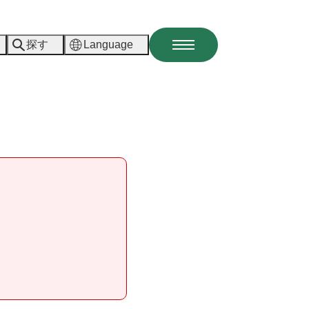
探す
Language
メ
ニ
ュ
ー