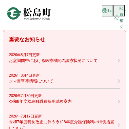
ペ
メニューを飛ばして本文へ
閲
ー
Language
覧
ジ
補
の
助
先
頭
重要なお知らせ
で
す
。
2026年8月7日更新
お盆期間中における医療機関の診療状況について
2026年8月4日更新
クマ目撃等情報について
2026年7月30日更新
令和8年度松島町職員採用試験案内
2026年7月17日更新
令和7年度税制改正に伴う令和8年度介護保険料の特例措置
について