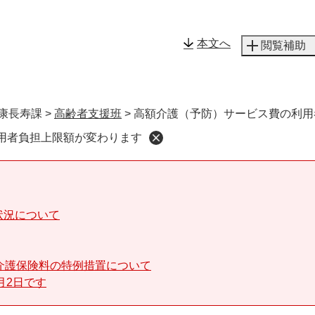
メニューを飛ばして本文へ
本文へ
閲覧補助
康長寿課
>
高齢者支援班
>
高額介護（予防）サービス費の利用
用者負担上限額が変わります
状況について
介護保険料の特例措置について
月2日です