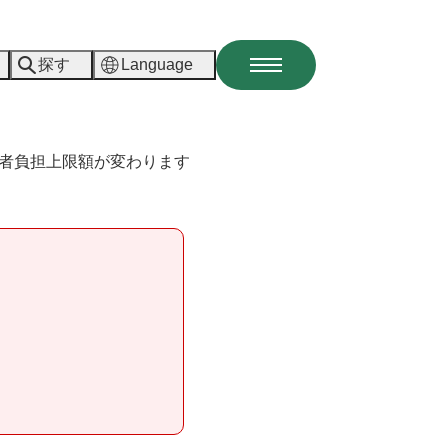
探す
Language
メ
ニ
ュ
ー
者負担上限額が変わります