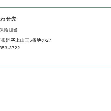
合わせ先
保険担当
根廻字上山王6番地の27
353-3722