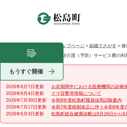
ペ
ー
ジ
の
先
頭
で
トップページ
>
組織でさがす
>
健
現在地
す
高額介護（予防）サービス費の利
足あと
。
もうすぐ開催
重要なお知らせ
2026年8月7日更新
お盆期間中における医療機関の診療
2026年8月4日更新
クマ目撃等情報について
2026年7月30日更新
令和8年度松島町職員採用試験案内
2026年7月17日更新
令和7年度税制改正に伴う令和8年度
2026年6月3日更新
松島町総合健康診断は8月26日から9