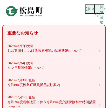
ペ
メニューを飛ばして本文へ
閲
ー
Language
覧
ジ
補
の
助
先
頭
重要なお知らせ
で
す
。
2026年8月7日更新
お盆期間中における医療機関の診療状況について
2026年8月4日更新
クマ目撃等情報について
2026年7月30日更新
令和8年度松島町職員採用試験案内
2026年7月17日更新
令和7年度税制改正に伴う令和8年度介護保険料の特例措置
について