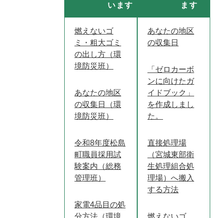
います
ます
燃えないゴ
あなたの地区
ミ・粗大ゴミ
の収集日
の出し方（環
境防災班）
「ゼロカーボ
ンに向けたガ
あなたの地区
イドブック」
の収集日（環
を作成しまし
境防災班）
た。
令和8年度松島
直接処理場
町職員採用試
（宮城東部衛
験案内（総務
生処理組合処
管理班）
理場）へ搬入
する方法
家電4品目の処
分方法（環境
燃えないゴ