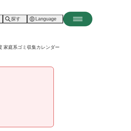
探す
Language
メ
ニ
ュ
ー
度 家庭系ゴミ収集カレンダー