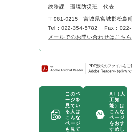
総務課
環境防災班
代表
〒981-0215
宮城県宮城郡松島町
Tel：022-354-5782
Fax：022-
メールでのお問い合わせはこちら
PDF形式のファイルをご覧
Adobe Reader
このペ
AI（人
ージを
工知
見てい
能）は
る人は
こんな
こんな
ページ
ページ
をおす
も見て
すめし