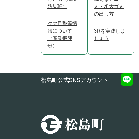
防災班）
ミ・粗大ゴミ
の出し方
クマ目撃等情
報について
3Rを実践しま
（産業振興
しょう
班）
松島町公式SNSアカウント