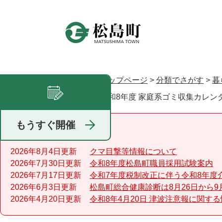
ペ
ー
ジ
の
先
頭
で
トップページ
>
分類でさがす
>
暮
現在地
す
令和8年度 家庭系ゴミ収集カレン
足あと
。
もうすぐ開催
重要なお知らせ
2026年8月4日更新
クマ目撃等情報について
2026年7月30日更新
令和8年度松島町職員採用試験案内
2026年7月17日更新
令和7年度税制改正に伴う令和8年度
2026年6月3日更新
松島町総合健康診断は8月26日から9
2026年4月20日更新
令和8年4月20日 津波注意報に関す