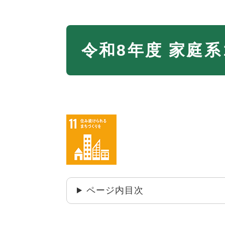
本
令和8年度 家庭
文
ページ内目次