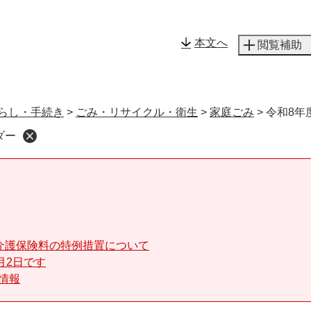
メニューを飛ばして本文へ
本文へ
閲覧補助
らし・手続き
>
ごみ・リサイクル・衛生
>
家庭ごみ
>
令和8年
ダー
介護保険料の特例措置について
月2日です
る情報