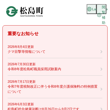
ペ
メニューを飛ばして本文へ
閲
ー
Language
覧
ジ
補
の
助
先
頭
重要なお知らせ
で
す
。
2026年8月4日更新
クマ目撃等情報について
2026年7月30日更新
令和8年度松島町職員採用試験案内
2026年7月17日更新
令和7年度税制改正に伴う令和8年度介護保険料の特例措置
について
2026年6月3日更新
松島町総合健康診断は8月26日から9月2日です