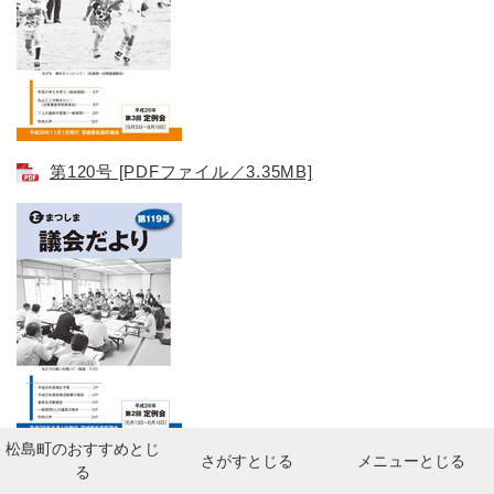
第120号​ [PDFファイル／3.35MB]
松島町のおすすめ
とじ
さがす
とじる
メニュー
とじる
第119号 [PDFファイル／2.72MB]
る