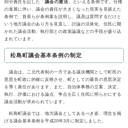
則や責任を記した「
議会の憲法
」といえる条例です。分権
の進展に伴い、議会の責任が大きくなった現実を見据えた
条例で、首長らが条例案を説明し、議員は質問するだけと
いう地方議会のあり方を見直し、討論の活発化、住民に開
かれた議会活動、執行部との政策論議などの手段が盛り込
まれています。
松島町議会基本条例の制定
議会は、二元代表制の一方である議決機関として町民の
意思を町政に的確に反映させ、町としての最良の意思決定
を導く責任があります。また、自治体事務の立案、決定、
執行、評価における論点、争点を広く住民に明らかにする
議会活動が求められています。
松島町議会では、地方議会としてあるべき姿、理念を掲
げる議会基本条例を平成20年3月に制定しました。