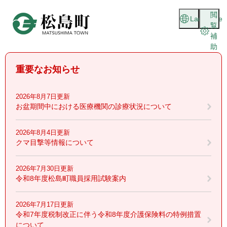
ペ
メニューを飛ばして本文へ
閲
ー
Language
覧
ジ
補
の
助
先
頭
重要なお知らせ
で
す
。
2026年8月7日更新
お盆期間中における医療機関の診療状況について
2026年8月4日更新
クマ目撃等情報について
2026年7月30日更新
令和8年度松島町職員採用試験案内
2026年7月17日更新
令和7年度税制改正に伴う令和8年度介護保険料の特例措置
について