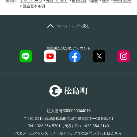
トップページ
>
分類でさがす
>
町政情報
>
議会
>
議会
>
松島町議会
現在地
>
議会基本条例
ページトップへ戻る
松島町公式SNSアカウント
法人番号3000020044016
〒981-0215 宮城郡松島町高城字帰命院下一19番地の1
Tel：022-354-5701（代表）Fax：022-354-3140
代表メールアドレス：
メールアドレスでのお問い合わせはこちら