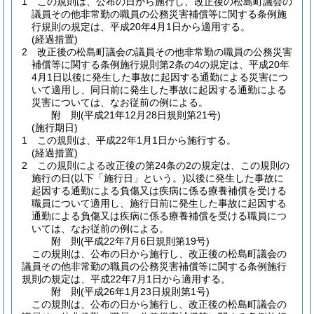
1
この規則は、公布の日から施行し、改正後の松島町議会の
議員その他非常勤の職員の公務災害補償等に関する条例施
行規則の規定は、平成20年4月1日から適用する。
(経過措置)
2
改正後の松島町議会の議員その他非常勤の職員の公務災害
補償等に関する条例施行規則第2条の4の規定は、平成20年
4月1日以後に発生した事故に起因する通勤による災害につ
いて適用し、同日前に発生した事故に起因する通勤による
災害については、なお従前の例による。
附
則
(平成21年12月28日
規則第21号)
(施行期日)
1
この規則は、平成22年1月1日から施行する。
(経過措置)
2
この規則による改正後の第24条の2の規定は、この規則の
施行の日
(以下「施行日」という。)
以後に発生した事故に
起因する通勤による負傷又は疾病に係る療養補償を受ける
職員について適用し、施行日前に発生した事故に起因する
通勤による負傷又は疾病に係る療養補償を受ける職員につ
いては、なお従前の例による。
附
則
(平成22年7月6日
規則第19号)
この規則は、公布の日から施行し、改正後の松島町議会の
議員その他非常勤の職員の公務災害補償等に関する条例施行
規則の規定は、平成22年7月1日から適用する。
附
則
(平成26年1月23日
規則第1号)
この規則は、公布の日から施行し、改正後の松島町議会の