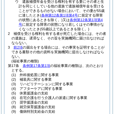
ウ
遺族補償年金を受ける権利を有する妻にその者と生
計を同じくしている他の遺族で遺族補償年金を受ける
ことができるものがない場合において、その妻が55歳
に達したとき
(
条例第12条第1項第4号
に規定する障害
の状態にあるときを除く。)
又は
条例第12条第1項第4
号
に規定する障害の状態になり若しくはその事情がな
くなったとき
(55歳以上であるときを除く。)
2
補償を受ける権利を有する者が死亡した場合には、その者
の遺族は、遅滞なく、その旨を実施機関に届け出なければ
ならない。
3
前2項
の届出をする場合には、その事実を証明することが
できる書類その他の資料を実施機関に提出しなければなら
ない。
(福祉事業の種類)
第17条
条例第17条第1項
の福祉事業の種類は、次のとおり
とする。
(1)
外科後処置に関する事業
(2)
補装具に関する事業
(3)
リハビリテーションに関する事業
(4)
アフターケアに関する事業
(5)
休業援護金の支給
(6)
在宅介護を行う介護人の派遣に関する事業
(7)
奨学援護金の支給
(8)
就労保育援護金の支給
(9)
傷病特別支給金の支給