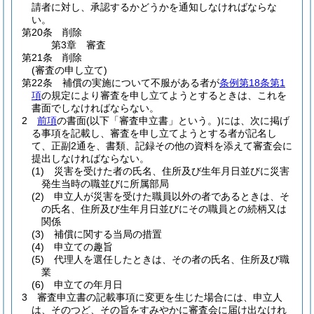
請者に対し、承認するかどうかを通知しなければならな
い。
第20条
削除
第3章
審査
第21条
削除
(審査の申し立て)
第22条
補償の実施について不服がある者が
条例第18条第1
項
の規定により審査を申し立てようとするときは、これを
書面でしなければならない。
2
前項
の書面
(以下「審査申立書」という。)
には、次に掲げ
る事項を記載し、審査を申し立てようとする者が記名し
て、正副2通を、書類、記録その他の資料を添えて審査会に
提出しなければならない。
(1)
災害を受けた者の氏名、住所及び生年月日並びに災害
発生当時の職並びに所属部局
(2)
申立人が災害を受けた職員以外の者であるときは、そ
の氏名、住所及び生年月日並びにその職員との続柄又は
関係
(3)
補償に関する当局の措置
(4)
申立ての趣旨
(5)
代理人を選任したときは、その者の氏名、住所及び職
業
(6)
申立ての年月日
3
審査申立書の記載事項に変更を生じた場合には、申立人
は、そのつど、その旨をすみやかに審査会に届け出なけれ