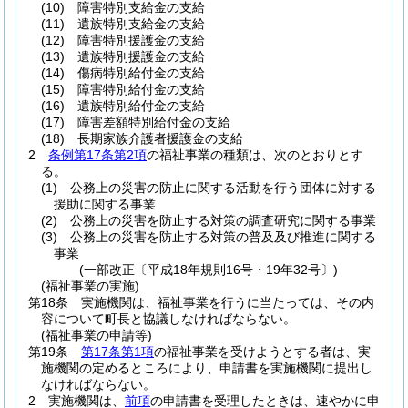
(10)
障害特別支給金の支給
(11)
遺族特別支給金の支給
(12)
障害特別援護金の支給
(13)
遺族特別援護金の支給
(14)
傷病特別給付金の支給
(15)
障害特別給付金の支給
(16)
遺族特別給付金の支給
(17)
障害差額特別給付金の支給
(18)
長期家族介護者援護金の支給
2
条例第17条第2項
の福祉事業の種類は、次のとおりとす
る。
(1)
公務上の災害の防止に関する活動を行う団体に対する
援助に関する事業
(2)
公務上の災害を防止する対策の調査研究に関する事業
(3)
公務上の災害を防止する対策の普及及び推進に関する
事業
(一部改正〔平成18年規則16号・19年32号〕)
(福祉事業の実施)
第18条
実施機関は、福祉事業を行うに当たっては、その内
容について町長と協議しなければならない。
(福祉事業の申請等)
第19条
第17条第1項
の福祉事業を受けようとする者は、実
施機関の定めるところにより、申請書を実施機関に提出し
なければならない。
2
実施機関は、
前項
の申請書を受理したときは、速やかに申