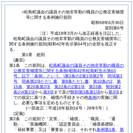
○松島町議会の議員その他非常勤の職員の公務災害補償
等に関する条例施行規則
昭和58年6月30日
規則第6号
〔注〕平成18年3月から改正経過を注記した。
松島町議会の議員その他非常勤の職員の公務災害補償等に
関する条例施行規則(昭和42年告示第64号)の全部を改正す
る。
第1章
総則
(趣旨)
第1条
この規則は、
松島町議会の議員その他非常勤の職員の
公務災害補償等に関する条例
(昭和42年松島町告示第63
号。以下「条例」という。)
第2条の2第1項第2号
、
同項第3
号
、
同条第2項ただし書
、
第8条ただし書
、
第10条の2
、
第
15条
、
第20条第2項
、
第22条の2第1項
、
第23条
、
附則第2
条の4第1項
から
第3項
まで及び
附則第3条第1項
から
第3項
ま
での規定に基づき、補償の手続きその他
条例
の実施に関
し、必要な事項を定めるものとする。
(一部改正〔平成18年規則16号・28年5号〕)
(定義)
第2条
この規則で「災害」、「補償」、「職員」、「通
勤」、「実施機関」、「認定委員会」、「補償基礎額」、
「福祉事業」又は「審査会」とは、それぞれ
条例第1条
、
第