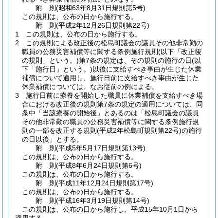
附
則
(昭和63年8月31日
規則第5号)
この規則は、公布の日から施行する。
附
則
(平成2年12月26日
規則第22号)
1
この規則は、公布の日から施行する。
2
この規則による改正後の松島町議会の議員その他非常勤の
職員の公務災害補償等に関する条例施行規則
(以下「改正後
の規則」という。)
第7条の規定は、その規則の施行の日
(以
下「施行日」という。)
以後に支給すべき事由が生じた休業
補償について適用し、施行日前に支給すべき事由が生じた
休業補償については、なお従前の例による。
3
施行日前に療養を開始した職員に休業補償を支給すべき場
合における改正後の規則第7条の規定の適用については、同
条中「当該療養の開始後」とあるのは「松島町議会の議員
その他非常勤の職員の公務災害補償等に関する条例施行規
則の一部を改正する規則
(平成2年松島町規則第22号)
の施行
の日以後」とする。
附
則
(平成5年5月17日
規則第13号)
この規則は、公布の日から施行する。
附
則
(平成8年6月24日
規則第6号)
この規則は、公布の日から施行する。
附
則
(平成11年12月24日
規則第17号)
この規則は、公布の日から施行する。
附
則
(平成16年3月19日
規則第14号)
この規則は、公布の日から施行し、平成15年10月1日から