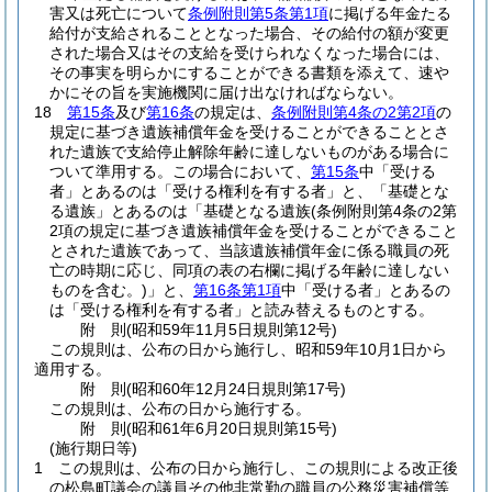
害又は死亡について
条例附則第5条第1項
に掲げる年金たる
給付が支給されることとなった場合、その給付の額が変更
された場合又はその支給を受けられなくなった場合には、
その事実を明らかにすることができる書類を添えて、速や
かにその旨を実施機関に届け出なければならない。
18
第15条
及び
第16条
の規定は、
条例附則第4条の2第2項
の
規定に基づき遺族補償年金を受けることができることとさ
れた遺族で支給停止解除年齢に達しないものがある場合に
ついて準用する。
この場合において、
第15条
中「受ける
者」とあるのは「受ける権利を有する者」と、「基礎とな
る遺族」とあるのは「基礎となる遺族
(条例附則第4条の2第
2項の規定に基づき遺族補償年金を受けることができること
とされた遺族であって、当該遺族補償年金に係る職員の死
亡の時期に応じ、同項の表の右欄に掲げる年齢に達しない
ものを含む。)
」と、
第16条第1項
中「受ける者」とあるの
は「受ける権利を有する者」と読み替えるものとする。
附
則
(昭和59年11月5日
規則第12号)
この規則は、公布の日から施行し、昭和59年10月1日から
適用する。
附
則
(昭和60年12月24日
規則第17号)
この規則は、公布の日から施行する。
附
則
(昭和61年6月20日
規則第15号)
(施行期日等)
1
この規則は、公布の日から施行し、この規則による改正後
の松島町議会の議員その他非常勤の職員の公務災害補償等