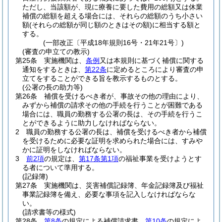
ただし、当該額が、現に療養に要した費用の総額又は休業
補償の総額を超える場合には、それらの総額のうち小さい
額
(それらの総額が同じ額のときはその額)
に相当する額と
する。
(一部改正〔平成18年規則16号・21年21号〕)
(審査の申立ての教示)
第25条
実施機関は、
条例
又は本規則に基づく補償に関する
通知をするときは、
第22条
に定めるところにより審査の申
立てをすることができる旨を教示するものとする。
(公署の長の助力等)
第26条
補償を受けるべき者が、事故その他の理由により、
みずから補償の請求その他の手続を行うことが困難である
場合には、職員の勤務する公署の長は、その手続を行うこ
とができるように助力しなければならない。
2
職員の勤務する公署の長は、補償を受けるべき者から補償
を受けるために必要な証明を求められた場合には、すみや
かに証明をしなければならない。
3
前2項
の規定は、
第17条第1項
の福祉事業を受けようとす
る者について準用する。
(記録簿)
第27条
実施機関は、災害補償記録簿、年金記録簿及び福祉
事業記録簿を備え、必要な事項を記入しなければならな
い。
(請求書等の様式)
第28条
第8条
の規定による補償請求書、
第10条
の規定によ