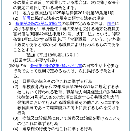
令の規定に違反して就業している場合は、次に掲げる法令
の規定に違反している場合とする。
(1)
地方公務員法
(昭和25年法律第261号)
第38条第1項
(2)
前号
に掲げる法令の規定に類する法令の規定
3
条例第2条の2第1項第3号
の規則で定める要件は、
同号
に
掲げる移動が、単身赴任手当の支給を受ける地方公務員災
害補償法
(昭和42年法律第121号。以下「法」という。)
第2
条第1項に規定する職員
(以下「常勤職員」という。)
と均衡
上必要があると認められる職員により行われるものである
こととする。
(追加〔平成18年規則16号〕)
(日常生活上必要な行為)
第2条の5
条例第2条の2第2項ただし書
の日常生活上必要な
行為であって規則で定めるものは、次に掲げる行為とす
る。
(1)
日用品の購入その他これに準ずる行為
(2)
学校教育法
(昭和22年法律第26号)
第1条に規定する学
校において行われる教育、職業能力開発促進法
(昭和44年
法律第64号)
第15条の7第3項に規定する公共職業能力開
発施設において行われる職業訓練その他これらに準ずる
教育訓練であって職業能力の向上に資するものを受ける
行為
(3)
病院又は診療所において診察又は治療を受けることそ
の他これに準ずる行為
(4)
選挙権の行使その他これに準ずる行為