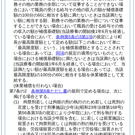
務その他の業務の全部について従事することができない場
合において職員の受ける給与その他の収入の額が補償基礎
額の100分の60に相当する額に満たないときは当該満たな
い額に相当する額、勤務その他の業務の一部について従事
することができない場合において職員の受ける給与その他
の収入の額が補償基礎額
(当該療養の開始後1年6月を経過し
ている場合において、
条例第5条の3第1項
の規定により町
長が最高限度額として定める額
(以下この条において単に
「最高限度額」という。)
を補償基礎額とすることとされて
いる場合にあっては、
同項
の規定の適用がないものとした
場合における補償基礎額)
に満たないときは当該満たない額
(当該療養の開始後1年6月を経過している場合において、当
該満たない額が最高限度額を超える場合にあっては、当該
最高限度額)
の100分の60に相当する額を休業補償として支
給する。
(休業補償を行わない場合)
第7条の2
条例第8条ただし書
の規則で定める場合は、次に
掲げる場合とする。
(1)
拘禁刑若しくは拘留の刑の執行のため若しくは死刑の
言渡しを受けて刑事施設
(少年法
(昭和23年法律第168号)
第56条第3項の規定により少年院において刑を執行する
場合における当該少年院を含む。)
に若しくは留置施設に
留置されて拘禁刑若しくは拘留の刑の執行を受けている
場合、労役場留置の言渡しを受けて労役場に留置されて
いる場合又は法廷等の秩序維持に関する法律
(昭和27年法