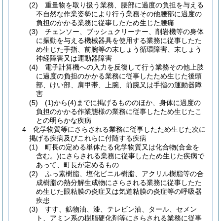
(2) 重量物を取り扱う業務、腰部に過度の負担を与える
不自然な作業姿勢により行う業務その他腰部に過度の
負担のかかる業務に従事したため生じた腰痛
(3) チェンソー、ブッシュクリーナー、削岩機等の身体
に振動を与える機械器具を使用する業務に従事したた
め生じた手指、前腕等の末しょう循環障害、末しょう
神経障害又は運動器障害
(4) 電子計算機への入力を反復して行う業務その他上肢
に過度の負担のかかる業務に従事したため生じた後頭
部、けい部、肩甲帯、上腕、前腕又は手指の運動器障
害
(5) (1)から(4)までに掲げるもののほか、身体に過度の
負担のかかる作業態様の業務に従事したため生じたこ
との明らかな疾病
4 化学物質等にさらされる業務に従事したため生じた次に
掲げる疾病及びこれらに付随する疾病
(1) 町長の定める単体たる化学物質又は化合物(合金を
含む。)にさらされる業務に従事したため生じた疾病で
あって、町長が定めるもの
(2) ふっ素樹脂、塩化ビニル樹脂、アクリル樹脂等の合
成樹脂の熱分解生成物にさらされる業務に従事したた
め生じた眼粘膜の炎症又は気道粘膜の炎症等の呼吸器
疾患
(3) すす、鉱物油、漆、テレビン油、タール、セメン
ト、アミン系の樹脂硬化剤等にさらされる業務に従事