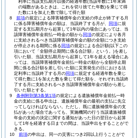
利率に当該支払期月以後の経過年数
(当該年数に1年未満
の端数があるときは、これを切り捨てた年数)
を乗じて得
た数に1を加えた数で除して得た額
8
前項
の規定による障害補償年金の支給の停止が終了する月
に係る障害補償年金の額は、当該終了する月が、
同項
に規
定する支払期月から起算して1年以内の場合にあっては、当
該障害補償年金前払一時金の額から
同項
の規定により各月
に支給されるべき当該障害補償年金の額の全額につき支給
が停止される期間に係る
同項
の規定による合計額
(以下この
項において「全額停止期間に係る合計額」という。)
を差し
引いた額、当該支払期月から起算して1年を超える場合にあ
っては、当該障害補償年金前払一時金の額から全額停止期
間に係る合計額を差し引いた額に災害発生の日における法
定利率に当該終了する月の
同項
に規定する経過年数を乗じ
て得た数に1を加えた数を乗じて得た額を、それぞれ当該終
了する月に支給されるべき当該障害補償年金の額から差し
引いた額とする。
9
条例附則第3条第1項
の規定による遺族補償年金前払一時
金の支給に係る申出は、遺族補償年金の最初の支払に先立
ってしなければならない。
ただし、既に遺族補償年金の支
払があった場合であっても、実施機関の行う当該遺族補償
年金の支給の決定に関する通知があった日の翌日から起算
して1年を経過する日までの間は、当該申出をすることがで
きる。
10
前項
の申出は、同一の災害につき2回以上行うことがで