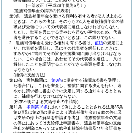
療養補償については、この限りでない。
(一部改正〔平成28年規則5号〕)
(遺族補償年金の請求の代表者)
第9条
遺族補償年金を受ける権利を有する者が2人以上ある
ときは、これらの者は、そのうちの1人を遺族補償年金の請
求及び受領についての代表者に選任しなければならない。
ただし、世帯を異にする等やむを得ない事情のため、代表
者を選任することができないときは、この限りでない。
2
遺族補償年金を受ける権利を有する者は、
前項
の規定によ
り、代表者を選任し、又はその代表者を解任したときは、
すみやかに書面でその旨を実施機関に届け出なければなら
ない。
この場合には、あわせてその代表者を選任し、又は
解任したことを証明することができる書類を提出しなけれ
ばならない。
(補償の支給方法)
第10条
実施機関は、
第8条
に規定する補償請求書を受理し
た場合には、これを審査し、補償に関する決定を行い、速
やかに請求者に書面でその決定に関する通知をするととも
に、補償を行わなければならない。
(所在不明による支給停止の申請等)
第11条
条例第16条
において例によることとされる法第35条
第1項又は第2項の規定により遺族補償年金の支給の停止又
は支給の停止の解除を申請する者は、遺族補償年金の支給
の停止にあっては支給停止申請書を、遺族補償年金の支給
停止の解除にあっては支給停止解除申請書及び年金証書を