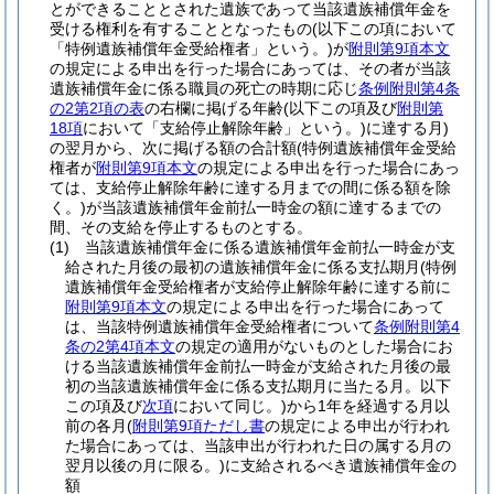
とができることとされた遺族であって当該遺族補償年金を
受ける権利を有することとなったもの
(以下この項において
「特例遺族補償年金受給権者」という。)
が
附則第9項本文
の規定による申出を行った場合にあっては、その者が当該
遺族補償年金に係る職員の死亡の時期に応じ
条例附則第4条
の2第2項の表
の右欄に掲げる年齢
(以下この項及び
附則第
18項
において「支給停止解除年齢」という。)
に達する月)
の翌月から、次に掲げる額の合計額
(特例遺族補償年金受給
権者が
附則第9項本文
の規定による申出を行った場合にあっ
ては、支給停止解除年齢に達する月までの間に係る額を除
く。)
が当該遺族補償年金前払一時金の額に達するまでの
間、その支給を停止するものとする。
(1)
当該遺族補償年金に係る遺族補償年金前払一時金が支
給された月後の最初の遺族補償年金に係る支払期月
(特例
遺族補償年金受給権者が支給停止解除年齢に達する前に
附則第9項本文
の規定による申出を行った場合にあって
は、当該特例遺族補償年金受給権者について
条例附則第4
条の2第4項本文
の規定の適用がないものとした場合にお
ける当該遺族補償年金前払一時金が支給された月後の最
初の当該遺族補償年金に係る支払期月に当たる月。以下
この項及び
次項
において同じ。)
から1年を経過する月以
前の各月
(
附則第9項ただし書
の規定による申出が行われ
た場合にあっては、当該申出が行われた日の属する月の
翌月以後の月に限る。)
に支給されるべき遺族補償年金の
額