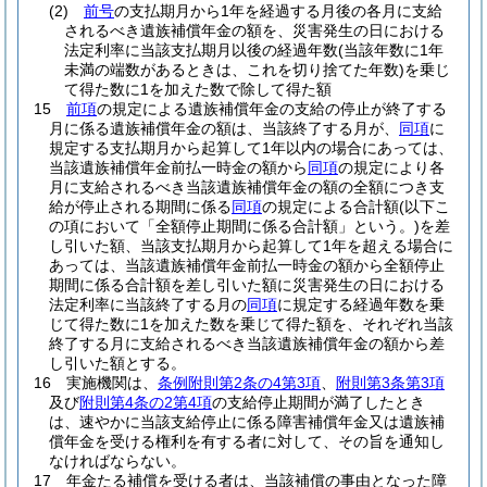
(2)
前号
の支払期月から1年を経過する月後の各月に支給
されるべき遺族補償年金の額を、災害発生の日における
法定利率に当該支払期月以後の経過年数
(当該年数に1年
未満の端数があるときは、これを切り捨てた年数)
を乗じ
て得た数に1を加えた数で除して得た額
15
前項
の規定による遺族補償年金の支給の停止が終了する
月に係る遺族補償年金の額は、当該終了する月が、
同項
に
規定する支払期月から起算して1年以内の場合にあっては、
当該遺族補償年金前払一時金の額から
同項
の規定により各
月に支給されるべき当該遺族補償年金の額の全額につき支
給が停止される期間に係る
同項
の規定による合計額
(以下こ
の項において「全額停止期間に係る合計額」という。)
を差
し引いた額、当該支払期月から起算して1年を超える場合に
あっては、当該遺族補償年金前払一時金の額から全額停止
期間に係る合計額を差し引いた額に災害発生の日における
法定利率に当該終了する月の
同項
に規定する経過年数を乗
じて得た数に1を加えた数を乗じて得た額を、それぞれ当該
終了する月に支給されるべき当該遺族補償年金の額から差
し引いた額とする。
16
実施機関は、
条例附則第2条の4第3項
、
附則第3条第3項
及び
附則第4条の2第4項
の支給停止期間が満了したとき
は、速やかに当該支給停止に係る障害補償年金又は遺族補
償年金を受ける権利を有する者に対して、その旨を通知し
なければならない。
17
年金たる補償を受ける者は、当該補償の事由となった障