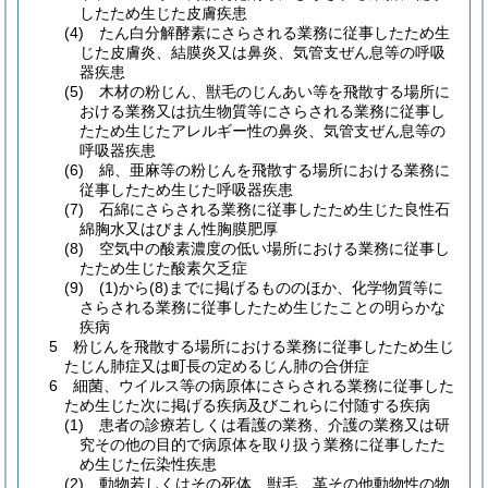
したため生じた皮膚疾患
(4) たん白分解酵素にさらされる業務に従事したため生
じた皮膚炎、結膜炎又は鼻炎、気管支ぜん息等の呼吸
器疾患
(5) 木材の粉じん、獣毛のじんあい等を飛散する場所に
おける業務又は抗生物質等にさらされる業務に従事し
たため生じたアレルギー性の鼻炎、気管支ぜん息等の
呼吸器疾患
(6) 綿、亜麻等の粉じんを飛散する場所における業務に
従事したため生じた呼吸器疾患
(7) 石綿にさらされる業務に従事したため生じた良性石
綿胸水又はびまん性胸膜肥厚
(8) 空気中の酸素濃度の低い場所における業務に従事し
たため生じた酸素欠乏症
(9) (1)から(8)までに掲げるもののほか、化学物質等に
さらされる業務に従事したため生じたことの明らかな
疾病
5 粉じんを飛散する場所における業務に従事したため生じ
たじん肺症又は町長の定めるじん肺の合併症
6 細菌、ウイルス等の病原体にさらされる業務に従事した
ため生じた次に掲げる疾病及びこれらに付随する疾病
(1) 患者の診療若しくは看護の業務、介護の業務又は研
究その他の目的で病原体を取り扱う業務に従事したた
め生じた伝染性疾患
(2) 動物若しくはその死体、獣毛、革その他動物性の物