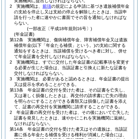
実施機関に提出しなければならない。
2
実施機関は、
前項
の規定による申請に基づき遺族補償年金
の支給を停止し又は支給の停止を解除したときは、当該申
請を行った者に速やかに書面でその旨を通知しなければな
らない。
(一部改正〔平成18年規則16号〕)
(年金証書)
第12条
実施機関は、傷病補償年金、障害補償年金又は遺族
補償年金
(以下「年金たる補償」という。)
の支給に関する
通知をするときは、当該補償を受けるべき者に対し、併せ
て年金証書を交付しなければならない。
2
実施機関は、すでに交付した年金証書の記載事項を変更す
る必要が生じた場合は、当該証書と引換えに新たな証書を
交付しなければならない。
3
実施機関は、必要があると認めるときは、年金証書の提出
又は提示を求めることができる。
第13条
年金証書の交付を受けた者は、その証書を亡失し、
又は著しく損傷したときは、再交付の請求書に亡失の理由
を明らかにすることができる書類又は損傷した証書を添え
て、証書の再交付を実施機関に請求することができる。
2
年金証書の再交付を受けた者は、その後において亡失した
証書を発見したときは、速やかにこれを実施機関に返納し
なければならない。
第14条
年金証書の交付を受けた者又はその遺族は、当該証
書に係る年金たる補償を受ける権利が消滅した場合には、