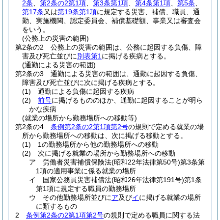
2条
、
第2条の2第1項
、
第3条第1項
、
第4条第1項
、
第5条
、
第17条
又は
第19条第1項
に規定する災害、補償、職員、通
勤、実施機関、認定委員会、補償基礎額、事業又は審査会
をいう。
(公務上の災害の範囲)
第2条の2
公務上の災害の範囲は、公務に起因する負傷、障
害及び死亡並びに
別表第1
に掲げる疾病とする。
(通勤による災害の範囲)
第2条の3
通勤による災害の範囲は、通勤に起因する負傷、
障害及び死亡並びに次に掲げる疾病とする。
(1)
通勤による負傷に起因する疾病
(2)
前号
に掲げるもののほか、通勤に起因することが明ら
かな疾病
(就業の場所から勤務場所への移動等)
第2条の4
条例第2条の2第1項第2号
の規則で定める就業の場
所から勤務場所への移動は、次に掲げる移動とする。
(1)
1の勤務場所から他の勤務場所への移動
(2)
次に掲げる就業の場所から勤務場所への移動
ア
労働者災害補償保険法
(昭和22年法律第50号)
第3条第
1項の適用事業に係る就業の場所
イ
国家公務員災害補償法
(昭和26年法律第191号)
第1条
第1項に規定する職員の勤務場所
ウ
その他勤務場所並びに
ア
及び
イ
に掲げる就業の場所
に類するもの
2
条例第2条の2第1項第2号
の規則で定める職員に関する法