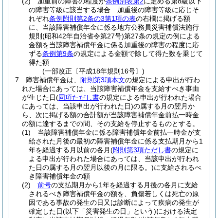
(2)
加重前の障害の程度が
条例別表第2
に定める第8級以下
の障害等級に該当する場合 加重後の障害等級に応じそ
れぞれ
条例附則第2条の3第1項の表
の右欄に掲げる額
に、当該障害補償年金に係る地方公務員災害補償法施行
規則
(昭和42年自治省令第27号)
第27条の規定の例による
金額を当該障害補償年金に係る加重後の障害の程度に応
ずる
条例第9条
の規定による金額で除して得た数を乗じて
得た額
(一部改正〔平成18年規則16号〕)
7
障害補償年金は、
附則第3項本文
の規定による申出が行わ
れた場合にあっては、当該障害補償年金を支給すべき事由
が生じた日
(
同項ただし書
の規定による申出が行われた場合
にあっては、当該申出が行われた日)
の属する月の翌月か
ら、次に掲げる額の合計額が当該障害補償年金前払一時金
の額に達するまでの間、その支給を停止するものとする。
(1)
当該障害補償年金に係る障害補償年金前払一時金が支
給された月後の最初の障害補償年金に係る支払期月から1
年を経過する月以前の各月
(
附則第3項ただし書
の規定に
よる申出が行われた場合にあっては、当該申出が行われ
た日の属する月の翌月以後の月に限る。)
に支給されるべ
き障害補償年金の額
(2)
前号
の支払期月から1年を経過する月後の各月に支給
されるべき障害補償年金の額を、負傷若しくは死亡の原
因である事故の発生の日又は診断によって疾病の発生が
確定した日
(以下「災害発生の日」という)
における法定