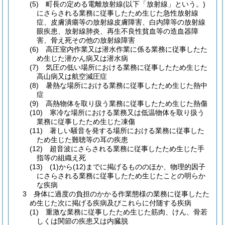
(5) 町長の定める電離放射線(以下「放射線」という。)
にさらされる業務に従事したため生じた急性放射線
症、皮膚潰瘍等の放射線皮膚障害、白内障等の放射線
眼疾患、放射線肺炎、再生不良性貧血等の造血器障
害、骨え死その他の放射線障害
(6) 高圧室内作業又は潜水作業に係る業務に従事したた
め生じた潜かん病又は潜水病
(7) 気圧の低い場所における業務に従事したため生じた
高山病又は航空減圧症
(8) 暑熱な場所における業務に従事したため生じた熱中
症
(9) 高熱物体を取り扱う業務に従事したため生じた熱傷
(10) 寒冷な場所における業務又は低温物体を取り扱う
業務に従事したため生じた凍傷
(11) 著しい騒音を発する場所における業務に従事した
ため生じた難聴等の耳の疾患
(12) 超音波にさらされる業務に従事したため生じた手
指等の組織え死
(13) (1)から(12)までに掲げるもののほか、物理的因子
にさらされる業務に従事したため生じたことの明らか
な疾病
3 身体に過度の負担のかかる作業態様の業務に従事したた
め生じた次に掲げる疾病及びこれらに付随する疾病
(1) 重激な業務に従事したため生じた筋肉、けん、骨若
しくは関節の疾患又は内臓脱