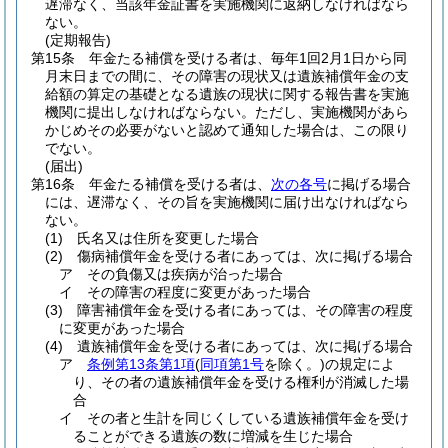
遅滞なく、当該年金証書を実施機関に返納しなければなら
ない。
(定期報告)
第15条
年金たる補償を受ける者は、毎年1回2月1日から同
月末日までの間に、その障害の現状又は遺族補償年金の支
給額の算定の基礎となる遺族の現状に関する報告書を実施
機関に提出しなければならない。
ただし、実施機関があら
かじめその必要がないと認めて通知した場合は、この限り
でない。
(届出)
第16条
年金たる補償を受ける者は、
次の各号
に掲げる場合
には、遅滞なく、その旨を実施機関に届け出なければなら
ない。
(1)
氏名又は住所を変更した場合
(2)
傷病補償年金を受ける者にあっては、次に掲げる場合
ア
その負傷又は疾病が治った場合
イ
その障害の程度に変更があった場合
(3)
障害補償年金を受ける者にあっては、その障害の程度
に変更があった場合
(4)
遺族補償年金を受ける者にあっては、次に掲げる場合
ア
条例第13条第1項
(
同項第1号
を除く。)
の規定によ
り、その者の遺族補償年金を受ける権利が消滅した場
合
イ
その者と生計を同じくしている遺族補償年金を受け
ることができる遺族の数に増減を生じた場合