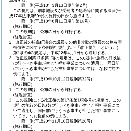
適用する。
附
則
(平成18年3月13日
規則第2号)
この規則は、刑事施設及び受刑者の処遇等に関する法律
(平
成17年法律第50号)
の施行の日から施行する。
附
則
(平成18年8月11日
規則第16号)
(施行期日)
1
この規則は、公布の日から施行する。
(経過措置)
2
改正後の松島町議会の議員その他非常勤の職員の公務災害
補償等に関する条例施行規則
(以下「改正規則」という。)
第2条の4の規定は、平成18年4月1日から適用する。
3
改正規則第17条第1項の規定は、この規則の施行の日以後
に行うべき事由が生じた福祉事業について適用し、同日前
に行うべき事由が生じた福祉事業については、なお従前の
例による。
附
則
(平成19年10月12日
規則第32号)
(施行期日)
1
この規則は、公布の日から施行する。
(経過措置)
2
この規則による改正後の第17条第1項各号の規定は、この
規則の施行の日以後に行うべき事由が生じた福祉事業につ
いて適用し、同日前に行うべき事由が生じた福祉事業につ
いては、なお従前の例による。
附
則
(平成20年11月18日
規則第28号)
(施行期日)