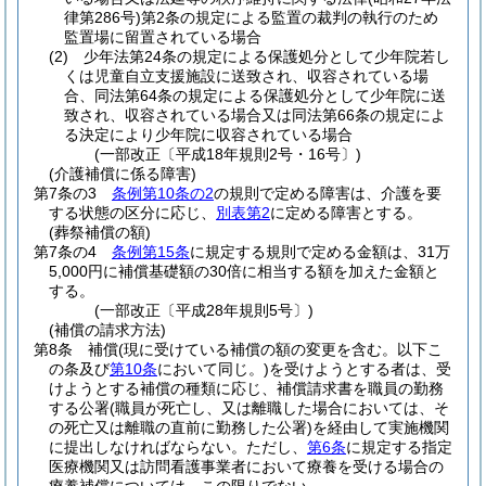
律第286号)
第2条の規定による監置の裁判の執行のため
監置場に留置されている場合
(2)
少年法第24条の規定による保護処分として少年院若し
くは児童自立支援施設に送致され、収容されている場
合、同法第64条の規定による保護処分として少年院に送
致され、収容されている場合又は同法第66条の規定によ
る決定により少年院に収容されている場合
(一部改正〔平成18年規則2号・16号〕)
(介護補償に係る障害)
第7条の3
条例第10条の2
の規則で定める障害は、介護を要
する状態の区分に応じ、
別表第2
に定める障害とする。
(葬祭補償の額)
第7条の4
条例第15条
に規定する規則で定める金額は、31万
5,000円に補償基礎額の30倍に相当する額を加えた金額と
する。
(一部改正〔平成28年規則5号〕)
(補償の請求方法)
第8条
補償
(現に受けている補償の額の変更を含む。以下こ
の条及び
第10条
において同じ。)
を受けようとする者は、受
けようとする補償の種類に応じ、補償請求書を職員の勤務
する公署
(職員が死亡し、又は離職した場合においては、そ
の死亡又は離職の直前に勤務した公署)
を経由して実施機関
に提出しなければならない。
ただし、
第6条
に規定する指定
医療機関又は訪問看護事業者において療養を受ける場合の