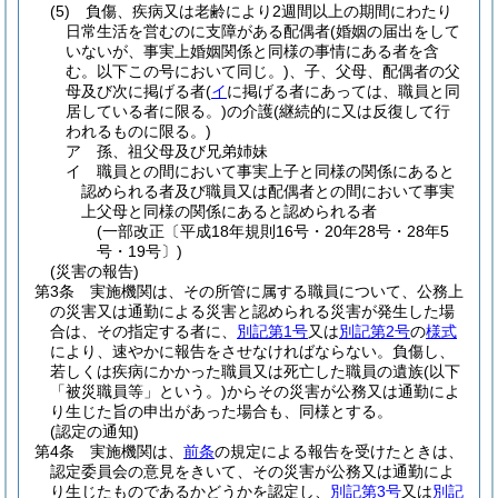
(5)
負傷、疾病又は老齢により2週間以上の期間にわたり
日常生活を営むのに支障がある配偶者
(婚姻の届出をして
いないが、事実上婚姻関係と同様の事情にある者を含
む。以下この号において同じ。)
、子、父母、配偶者の父
母及び次に掲げる者
(
イ
に掲げる者にあっては、職員と同
居している者に限る。)
の介護
(継続的に又は反復して行
われるものに限る。)
ア
孫、祖父母及び兄弟姉妹
イ
職員との間において事実上子と同様の関係にあると
認められる者及び職員又は配偶者との間において事実
上父母と同様の関係にあると認められる者
(一部改正〔平成18年規則16号・20年28号・28年5
号・19号〕)
(災害の報告)
第3条
実施機関は、その所管に属する職員について、公務上
の災害又は通勤による災害と認められる災害が発生した場
合は、その指定する者に、
別記第1号
又は
別記第2号
の
様式
により、速やかに報告をさせなければならない。
負傷し、
若しくは疾病にかかった職員又は死亡した職員の遺族
(以下
「被災職員等」という。)
からその災害が公務又は通勤によ
り生じた旨の申出があった場合も、同様とする。
(認定の通知)
第4条
実施機関は、
前条
の規定による報告を受けたときは、
認定委員会の意見をきいて、その災害が公務又は通勤によ
り生じたものであるかどうかを認定し、
別記第3号
又は
別記