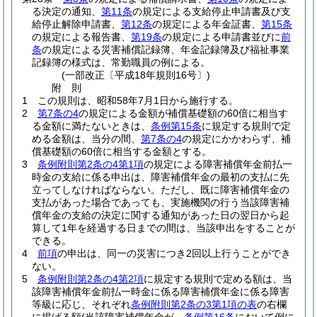
る決定の通知、
第11条
の規定による支給停止申請書及び支
給停止解除申請書、
第12条
の規定による年金証書、
第15条
の規定による報告書、
第19条
の規定による申請書並びに
前
条
の規定による災害補償記録簿、年金記録簿及び福祉事業
記録簿の様式は、常勤職員の例による。
(一部改正〔平成18年規則16号〕)
附
則
1
この規則は、昭和58年7月1日から施行する。
2
第7条の4
の規定による金額が補償基礎額の60倍に相当す
る金額に満たないときは、
条例第15条
に規定する規則で定
める金額は、当分の間、
第7条の4
の規定にかかわらず、補
償基礎額の60倍に相当する金額とする。
3
条例附則第2条の4第1項
の規定による障害補償年金前払一
時金の支給に係る申出は、障害補償年金の最初の支払に先
立ってしなければならない。
ただし、既に障害補償年金の
支払があった場合であっても、実施機関の行う当該障害補
償年金の支給の決定に関する通知があった日の翌日から起
算して1年を経過する日までの間は、当該申出をすることが
できる。
4
前項
の申出は、同一の災害につき2回以上行うことができ
ない。
5
条例附則第2条の4第2項
に規定する規則で定める額は、当
該障害補償年金前払一時金に係る障害補償年金に係る障害
等級に応じ、それぞれ
条例附則第2条の3第1項の表
の右欄