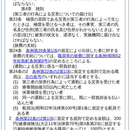
ばならない。
第4章
雑則
(第三者の行為による災害についての届け出)
第23条
補償の原因である災害が第三者の行為によって生じ
たときは、補償を受けるべき者は、その事実、第三者の氏
名及び住所
(第三者の氏名及び住所がわからないときは、そ
の旨)
並びに被害の状況を、遅滞なく、実施機関に届け出な
ければならない。
(旅費の支給)
第24条
条例第20条第1項
の規定により出頭した者に対する
旅費の支給については、
職員等の旅費に関する条例
(昭和52
年松島町条例第8号)
の定めるところによる。
(通勤による災害に係る一部負担金)
第24条の2
条例第22条の2第1項
に規定する規則で定める職
員は、
次の各号
のいずれかに該当する者とする。
(1)
第三者の加害行為によって通勤による災害を受けた者
(2)
療養開始後3日以内に死亡した者
(3)
休業補償を受けない者
(4)
同一の通勤による災害に関し、既に一部負担金を払い
込んだ者
(5)
船員法
(昭和22年法律第100号)
第1条に規定する船員で
ある者
2
条例第22条の2第1項
に規定する規則で定める金額は、200
円
(健康保険法
(大正11年法律第70号)
第3条第2項に規定する
日雇特例被保険者である職員にあっては、100円)
とする。