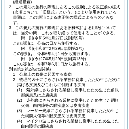
(経過措置)
2
この規則の施行の際現にあるこの規則による改正前の様式
(次項において「旧様式」という。)
により使用されている
書類は、この規則による改正後の様式によるものとみな
す。
3
この規則の施行の際現にある旧様式による用紙について
は、当分の間、これを取り繕って使用することができる。
附
則
(令和5年1月27日
規則第5号)
この規則は、公布の日から施行する。
附
則
(令和6年2月29日
規則第3号)
この規則は、令和6年4月1日から施行する。
附
則
(令和7年5月29日
規則第13号)
この規則は、令和7年6月1日から施行する。
別表第1
(第2条の2関係)
1 公務上の負傷に起因する疾病
2 物理的因子にさらされる業務に従事したため生じた次に
掲げる疾病及びこれらに付随する疾病
(1) 紫外線にさらされる業務に従事したため生じた前眼
部疾患又は皮膚疾患
(2) 赤外線にさらされる業務に従事したため生じた網膜
火傷、白内障等の眼疾患又は皮膚疾患
(3) レーザー光線にさらされる業務に従事したため生じ
た網膜火傷等の眼疾患又は皮膚疾患
(4) マイクロ波にさらされる業務に従事したため生じた
白内障等の眼疾患