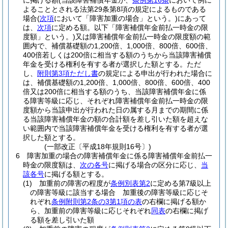
に掲げる額
(当該障害補償年金が、
条例第16条
において例に
よることとされる法第29条第8項の規定によるものである
場合
(
次項
において「障害加重の場合」という。)
にあって
は、
次項
に定める額。以下「障害補償年金前払一時金の限
度額」という。)
又は障害補償年金前払一時金の限度額の範
囲内で、補償基礎額の1,200倍、1,000倍、800倍、600倍、
400倍若しくは200倍に相当する額のうちから当該障害補償
年金を受ける権利を有する者が選択した額とする。
ただ
し、
附則第3項ただし書
の規定による申出が行われた場合に
は、補償基礎額の1,200倍、1,000倍、800倍、600倍、400
倍又は200倍に相当する額のうち、当該障害補償年金に係
る障害等級に応じ、それぞれ障害補償年金前払一時金の限
度額から当該申出が行われた日の属する月までの期間に係
る当該障害補償年金の額の合計額を差し引いた額を超えな
い範囲内で当該障害補償年金を受ける権利を有する者が選
択した額とする。
(一部改正〔平成18年規則16号〕)
6
障害加重の場合の障害補償年金に係る障害補償年金前払一
時金の限度額は、
次の各号
に掲げる場合の区分に応じ、
当
該各号
に掲げる額とする。
(1)
加重前の障害の程度が
条例別表第2
に定める第7級以上
の障害等級に該当する場合 加重後の障害等級に応じそ
れぞれ
条例附則第2条の3第1項の表
の右欄に掲げる額か
ら、加重前の障害等級に応じそれぞれ
同表
の右欄に掲げ
る額を差し引いた額