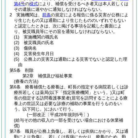
第4号
の
様式
により、補償を受けるべき者又は本人若しくは
その遺族に速やかに通知しなければならない。
2
実施機関は、
前条
の規定による報告に係る災害が公務によ
り生じたもの又は通勤により生じたもののいずれでもない
と認定したときは、次に掲げる事項を記載した書面によ
り、被災職員等にその旨を通知しなければならない。
(1)
実施機関の職氏名
(2)
被災職員の氏名
(3)
傷病名
(4)
災害発生年月日
(5)
公務上の災害又は通勤による災害でないと認定した理
由
第5条
削除
第2章
補償及び福祉事業
(療養の方法)
第6条
療養補償たる療養は、町長の指定する病院若しくは診
療所若しくは薬局
(以下「指定医療機関」という。)
又は町
長の指定する訪問看護事業者
(居宅を訪問することによる療
養上の世話又は必要な診療の補助の事業を行うものをい
う。以下同じ。)
において行う。
(一部改正〔平成28年規則5号〕)
(給与その他の収入の一部を受けない場合における休業補
償)
第7条
職員が公務上負傷し、若しくは疾病にかかり、又は通
勤により負傷し、若しくは疾病にかかり、療養のため、勤