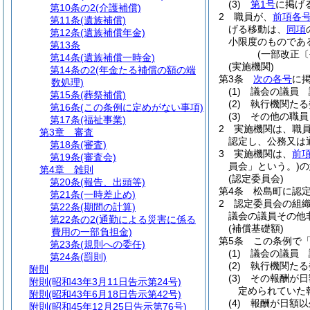
(3)
第1号
に掲げ
第10条の2
(介護補償)
2
職員が、
前項各
第11条
(遺族補償)
げる移動は、
同項
第12条
(遺族補償年金)
小限度のものであ
第13条
(一部改正〔
第14条
(遺族補償一時金)
(実施機関)
第14条の2
(年金たる補償の額の端
第3条
次の各号
に
数処理)
(1)
議会の議員 
第15条
(葬祭補償)
(2)
執行機関たる
第16条
(この条例に定めがない事項)
(3)
その他の職員
第17条
(福祉事業)
2
実施機関は、職
第3章
審査
認定し、公務又は
第18条
(審査)
3
実施機関は、
前
第19条
(審査会)
員会」という。)
の
第4章
雑則
(認定委員会)
第20条
(報告、出頭等)
第4条
松島町に認
第21条
(一時差止め)
2
認定委員会の組
第22条
(期間の計算)
議会の議員その他
第22条の2
(通勤による災害に係る
(補償基礎額)
費用の一部負担金)
第5条
この条例で
第23条
(規則への委任)
(1)
議会の議員 
第24条
(罰則)
(2)
執行機関たる
附則
(3)
その報酬が日
附則
(昭和43年3月11日告示第24号)
定められていた
附則
(昭和43年6月18日告示第42号)
(4)
報酬が日額
附則
(昭和45年12月25日告示第76号)