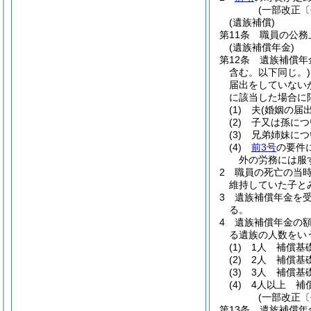
(一部改正〔
(遺族補償)
第11条
職員の公務
(遺族補償年金)
第12条
遺族補償年
含む。以下同じ。)
届出をしていない
に該当した場合に
(1)
夫
(婚姻の届
(2)
子又は孫につ
(3)
兄弟姉妹につ
(4)
前3号
の要件
外の労務には服
2
職員の死亡の当
維持していた子と
3
遺族補償年金を
る。
4
遺族補償年金の
る遺族の人数をい
(1)
1人 補償基
(2)
2人 補償基
(3)
3人 補償基
(4)
4人以上 補
(一部改正〔
第13条
遺族補償年