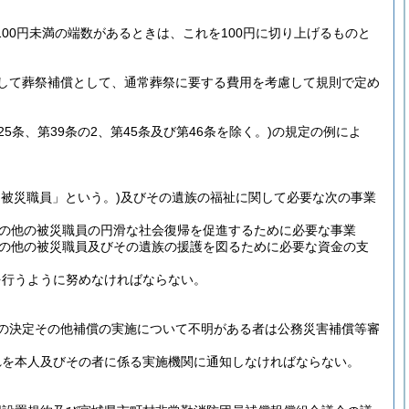
00円未満の端数があるときは、これを100円に切り上げるものと
して葬祭補償として、通常葬祭に要する費用を考慮して規則で定め
第25条、第39条の2、第45条及び第46条を除く。)
の規定の例によ
「被災職員」という。)
及びその遺族の福祉に関して必要な次の事業
の他の被災職員の円滑な社会復帰を促進するために必要な事業
の他の被災職員及びその遺族の援護を図るために必要な資金の支
を行うように努めなければならない。
の決定その他補償の実施について不明がある者は公務災害補償等審
れを本人及びその者に係る実施機関に通知しなければならない。