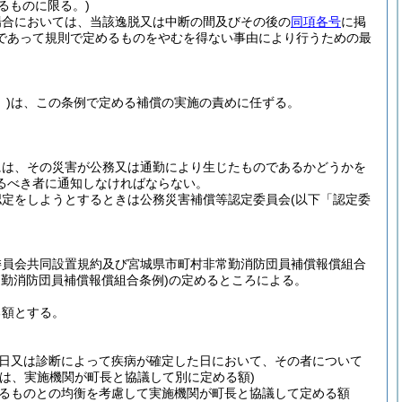
るものに限る。)
場合においては、当該逸脱又は中断の間及びその後の
同項各号
に掲
であって規則で定めるものをやむを得ない事由により行うための最
)
は、この条例で定める補償の実施の責めに任ずる。
には、その災害が公務又は通勤により生じたものであるかどうかを
るべき者に通知しなければならない。
認定をしようとするときは公務災害補償等認定委員会
(以下「認定委
委員会共同設置規約及び宮城県市町村非常勤消防団員補償報償組合
常勤消防団員補償報償組合条例)
の定めるところによる。
る額とする。
日又は診断によって疾病が確定した日において、その者について
は、実施機関が町長と協議して別に定める額)
るものとの均衡を考慮して実施機関が町長と協議して定める額