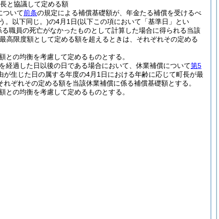
町長と協議して定める額
について
前条
の規定による補償基礎額が、年金たる補償を受けるべ
いう。以下同じ。)
の4月1日
(以下この項において「基準日」とい
係る職員の死亡がなかったものとして計算した場合に得られる当該
最高限度額として定める額を超えるときは、それぞれその定める
る額との均衡を考慮して定めるものとする。
月を経過した日以後の日である場合において、休業補償について
第5
由が生じた日の属する年度の4月1日における年齢に応じて町長が最
それぞれその定める額を当該休業補償に係る補償基礎額とする。
る額との均衡を考慮して定めるものとする。