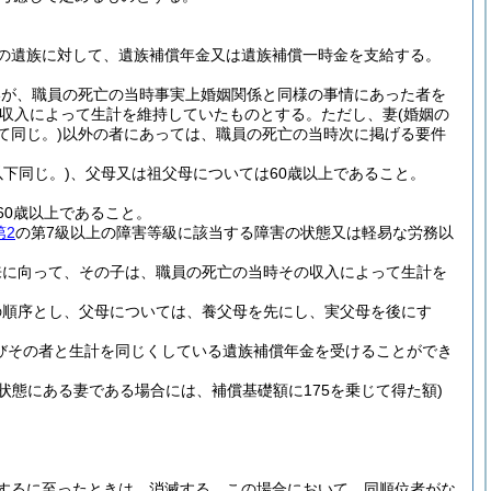
の遺族に対して、遺族補償年金又は遺族補償一時金を支給する。
いが、職員の死亡の当時事実上婚姻関係と同様の事情にあった者を
収入によって生計を維持していたものとする。
ただし、妻
(婚姻の
て同じ。)
以外の者にあっては、職員の死亡の当時次に掲げる要件
下同じ。)
、父母又は祖父母については60歳以上であること。
60歳以上であること。
第2
の第7級以上の障害等級に該当する障害の状態又は軽易な労務以
来に向って、その子は、職員の死亡の当時その収入によって生計を
の順序とし、父母については、養父母を先にし、実父母を後にす
びその者と生計を同じくしている遺族補償年金を受けることができ
状態にある妻である場合には、補償基礎額に175を乗じて得た額)
するに至ったときは、消滅する。
この場合において、同順位者がな