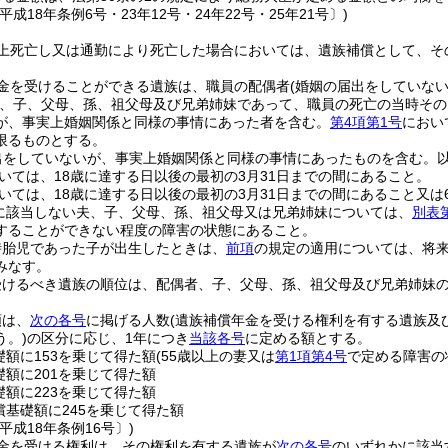
平成18年条例6号・23年12号・24年22号・25年21号〕)
上死亡し又は通勤により死亡した場合においては、遺族補償として、そ
金を受けることができる遺族は、職員の配偶者
(婚姻の届出をしていな
、子、父母、孫、祖父母及び兄弟姉妹であって、職員の死亡の当時その
が、事実上婚姻関係と同様の事情にあった者を含む。
第4項第1号
におい
限るものとする。
出をしていないが、事実上婚姻関係と同様の事情にあったものを含む。以
いては、18歳に達する日以後の最初の3月31日までの間にあること。
いては、18歳に達する日以後の最初の3月31日までの間にあること又は
に該当しない夫、子、父母、孫、祖父母又は兄弟姉妹については、
別表
することができない程度の障害の状態にあること。
時胎児であった子が出生したときは、
前項
の規定の適用については、将
みなす。
受けるべき遺族の順位は、配偶者、子、父母、孫、祖父母及び兄弟姉妹
額は、
次の各号
に掲げる人数
(遺族補償年金を受ける権利を有する遺族及
う。)
の区分に応じ、1年につき
当該各号
に定める額とする。
礎額に153を乗じて得た額
(55歳以上の妻又は
第1項第4号
で定める障害の
礎額に201を乗じて得た額
礎額に223を乗じて得た額
償基礎額に245を乗じて得た額
平成18年条例16号〕)
金を受ける権利は、その権利を有する遺族が
次の各号
のいずれかに該当