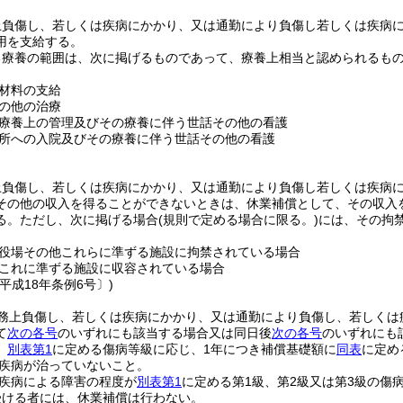
上負傷し、若しくは疾病にかかり、又は通勤により負傷し若しくは疾病
用を支給する。
る療養の範囲は、次に掲げるものであって、療養上相当と認められるも
材料の支給
の他の治療
療養上の管理及びその療養に伴う世話その他の看護
所への入院及びその療養に伴う世話その他の看護
上負傷し、若しくは疾病にかかり、又は通勤により負傷し若しくは疾病
その他の収入を得ることができないときは、休業補償として、その収入を
る。
ただし、次に掲げる場合
(規則で定める場合に限る。)
には、その拘
役場その他これらに準ずる施設に拘禁されている場合
これに準ずる施設に収容されている場合
平成18年条例6号〕)
務上負傷し、若しくは疾病にかかり、又は通勤により負傷し、若しくは
て
次の各号
のいずれにも該当する場合又は同日後
次の各号
のいずれにも
、
別表第1
に定める傷病等級に応じ、1年につき補償基礎額に
同表
に定め
疾病が治っていないこと。
疾病による障害の程度が
別表第1
に定める第1級、第2級又は第3級の傷
受ける者には、休業補償は行わない。