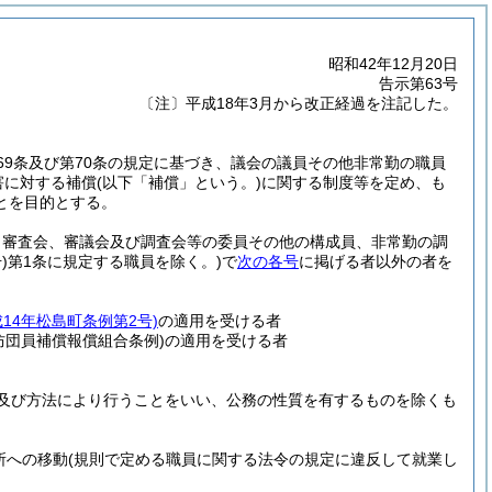
昭和42年12月20日
告示第63号
〔注〕平成18年3月から改正経過を注記した。
69条及び第70条の規定に基づき、議会の議員その他非常勤の職員
害に対する補償
(以下「補償」という。)
に関する制度等を定め、も
とを目的とする。
、審査会、審議会及び調査会等の委員その他の構成員、非常勤の調
)
第1条に規定する職員を除く。)
で
次の各号
に掲げる者以外の者を
成14年松島町条例第2号)
の適用を受ける者
防団員補償報償組合条例)
の適用を受ける者
及び方法により行うことをいい、公務の性質を有するものを除くも
所への移動
(規則で定める職員に関する法令の規定に違反して就業し