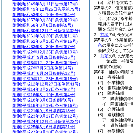
(5)
給料を支給さ
附則
(昭和49年3月11日告示第17号)
第5条の2
傷病補償
附則
(昭和49年12月25日告示第79号)
き職員の当該年金
附則
(昭和53年3月10日条例第4号)
う。)
における年齢
附則
(昭和57年9月28日条例第20号)
職員の基準日にお
附則
(昭和58年3月8日条例第5号)
額を当該年金たる
附則
(昭和60年12月21日条例第32号)
2
前項
の町長が定
附則
(昭和61年6月20日条例第11号)
第5条の3
休業補償
附則
(昭和62年6月15日条例第15号)
条
の規定による補
附則
(昭和63年6月30日条例第7号)
低限度額として定
附則
(平成2年12月25日条例第19号)
2
前項
の町長が定
附則
(平成3年9月25日条例第15号)
第2章
補償
附則
(平成6年12月22日条例第25号)
(補償の種類)
附則
(平成7年7月5日条例第14号)
第6条
補償の種類
附則
(平成8年6月24日条例第12号)
(1)
療養補償
附則
(平成9年12月25日条例第18号)
(2)
休業補償
附則
(平成12年12月27日条例第41号)
(3)
傷病補償年金
附則
(平成14年3月27日条例第2号)
(4)
障害補償
附則
(平成16年3月19日条例第4号)
ア
障害補償年
附則
(平成18年3月8日条例第6号)
イ
障害補償一
附則
(平成18年6月19日条例第16号)
(5)
介護補償
附則
(平成21年9月9日条例第18号)
(6)
遺族補償
附則
(平成23年9月27日条例第12号)
ア
遺族補償年
附則
(平成24年12月21日条例第22号)
イ
遺族補償一
附則
(平成25年3月6日条例第21号)
(7)
葬祭補償
附則
(平成27年9月30日条例第32号)