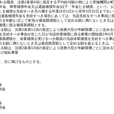
れる職員 法第2条第4項に規定する平均給与額の例により実施機関が
年金、障害補償年金又は遺族補償年金
(以下「年金たる補償」という。)
たる補償を支給すべき月の属する年度
(4月1日から翌年3月31日までを
(遺族補償年金を支給すべき場合にあっては、当該支給をすべき事由に
ける年齢)
に応じて町長が最低限度額として定める額に満たないとき又は
補償に係る補償基礎額とする。
める額は、法第2条第11項の規定により総務大臣が年齢階層ごとに定め
を支給すべき事由が生じた日が当該休業補償に係る療養の開始後1年6
償基礎額が、休業補償を受けるべき職員の当該休業補償を支給すべき事
める額に満たないとき又は最高限度額として定める額を超えるときは、
める額は、法第2条第13項の規定により総務大臣が年齢階層ごとに定め
及び福祉事業
は、次に掲げるものとする。
金
時金
金
時金