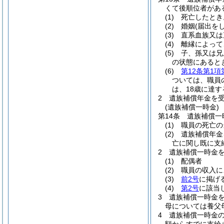
くて後順位者があ
(1)
死亡したとき
(2)
婚姻
(届出を
(3)
直系血族又は
(4)
離縁によって
(5)
子、孫又は兄
の状態にあると
(6)
第12条第1項
ついては、職員
は、18歳に達
2
遺族補償年金を
(遺族補償一時金)
第14条
遺族補償一
(1)
職員の死亡の
(2)
遺族補償年金
亡に関し既に支
2
遺族補償一時金
(1)
配偶者
(2)
職員の収入に
(3)
前2号
に掲げ
(4)
第2号
に該当
3
遺族補償一時金
母については養父
4
遺族補償一時金