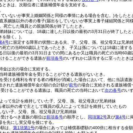
るときは、次順位者に遺族補償年金を支給する。
。
していないが事実上婚姻関係と同様の事情にある場合を含む。)
をしたと
直系姻族以外の者の養子
(届出をしていないが事実上養子縁組関係と同
、死亡した職員との親族関係が終了したとき。
弟姉妹については、18歳に達した日以後の最初の3月31日が終了したと
きを除く。)
。
第4号
に規定する障害の状態にある夫、子、父母、孫、祖父母又は兄弟
の死亡の当時60歳以上であったとき、子又は孫については18歳に達する
する日以後の最初の3月31日までの間にあるか又は職員の死亡の当時60歳
受けることができる遺族が
前項各号
のいずれかに該当するに至ったとき
時金は次の場合に支給する。
当時遺族補償年金を受けることができる遺族がないとき。
を受ける権利を有する者の権利が消滅した場合において、他に当該遺族
給された遺族補償年金の額の合計額が
前号
の場合に支給される遺族補償
を受けることができる遺族は、職員の死亡の当時において
次の各号
のい
よって生計を維持していた子、父母、孫、祖父母及び兄弟姉妹
る者以外の者で主として職員の収入によって生計を維持していたもの
しない子、父母、孫、祖父母及び兄弟姉妹
を受けるべき遺族の順位は
前項各号
の順序とし、
同項第2号
及び
第4号
に
母を先にし実父母を後にする。
の額は、
第1項第1号
の場合にあっては補償基礎額の400倍に相当する金