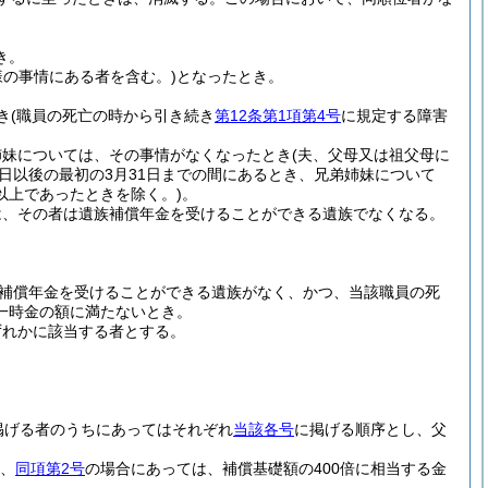
き。
様の事情にある者を含む。)
となったとき。
き
(職員の死亡の時から引き続き
第12条第1項第4号
に規定する障害
姉妹については、その事情がなくなったとき
(夫、父母又は祖父母に
日以後の最初の3月31日までの間にあるとき、兄弟姉妹について
以上であったときを除く。)
。
は、その者は遺族補償年金を受けることができる遺族でなくなる。
補償年金を受けることができる遺族がなく、かつ、当該職員の死
一時金の額に満たないとき。
ずれかに該当する者とする。
掲げる者のうちにあってはそれぞれ
当該各号
に掲げる順序とし、父
額、
同項第2号
の場合にあっては、補償基礎額の400倍に相当する金