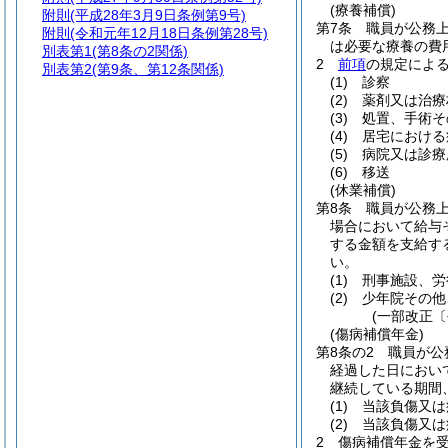
(療養補償)
附則
(平成28年3月9日条例第9号)
第7条
職員が公務
附則
(令和元年12月18日条例第28号)
は必要な療養の費
別表第1
(第8条の2関係)
2
前項
の規定によ
別表第2
(第9条、第12条関係)
(1)
診察
(2)
薬剤又は治療
(3)
処置、手術そ
(4)
居宅における
(5)
病院又は診療
(6)
移送
(休業補償)
第8条
職員が公務
場合において給与
する金額を支給す
い。
(1)
刑事施設、労
(2)
少年院その他
(一部改正〔
(傷病補償年金)
第8条の2
職員が公
経過した日におい
継続している期間
(1)
当該負傷又は
(2)
当該負傷又は
2
傷病補償年金を