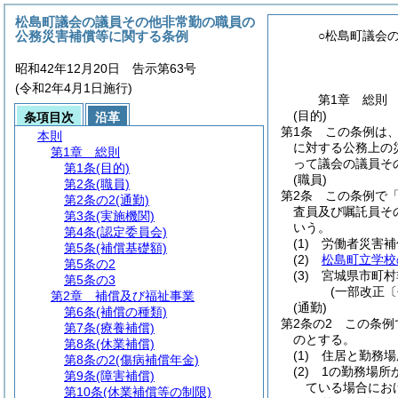
松島町議会の議員その他非常勤の職員の
公務災害補償等に関する条例
○松島町議会
昭和42年12月20日 告示第63号
(令和2年4月1日施行)
第1章
総則
(目的)
条項目次
沿革
第1条
この条例は
本則
に対する公務上の
第1章
総則
って議会の議員そ
第1条
(目的)
(職員)
第2条
(職員)
第2条
この条例で
第2条の2
(通勤)
査員及び嘱託員そ
第3条
(実施機関)
いう。
第4条
(認定委員会)
(1)
労働者災害補
第5条
(補償基礎額)
(2)
松島町立学校
第5条の2
(3)
宮城県市町村
第5条の3
(一部改正〔
第2章
補償及び福祉事業
(通勤)
第6条
(補償の種類)
第2条の2
この条例
第7条
(療養補償)
のとする。
第8条
(休業補償)
(1)
住居と勤務場
第8条の2
(傷病補償年金)
(2)
1の勤務場所
第9条
(障害補償)
ている場合にお
第10条
(休業補償等の制限)