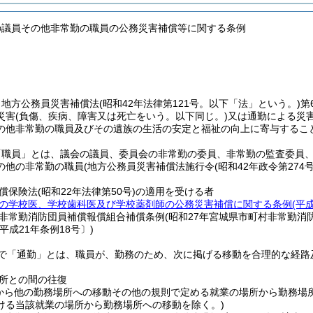
の議員その他非常勤の職員の公務災害補償等に関する条例
、地方公務員災害補償法
(昭和42年法律第121号。以下「法」という。)
第
災害
(負傷、疾病、障害又は死亡をいう。以下同じ。)
又は通勤による災
の他非常勤の職員及びその遺族の生活の安定と福祉の向上に寄与するこ
「職員」とは、議会の議員、委員会の非常勤の委員、非常勤の監査委員
の他の非常勤の職員
(地方公務員災害補償法施行令
(昭和42年政令第274号
償保険法
(昭和22年法律第50号)
の適用を受ける者
の学校医、学校歯科医及び学校薬剤師の公務災害補償に関する条例
(平
非常勤消防団員補償報償組合補償条例
(昭和27年宮城県市町村非常勤消
平成21年条例18号〕)
で「通勤」とは、職員が、勤務のため、次に掲げる移動を合理的な経路
所との間の往復
から他の勤務場所への移動その他の規則で定める就業の場所から勤務場
ける当該就業の場所から勤務場所への移動を除く。)