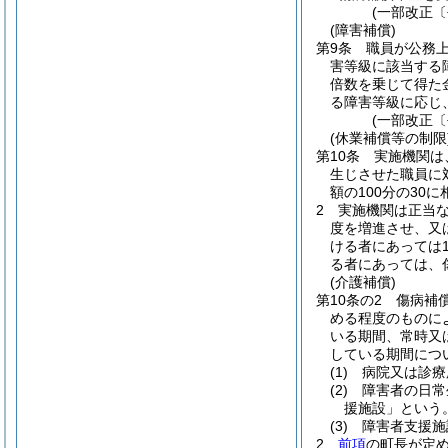
(一部改正〔
(障害補償)
第9条
職員が公務
害等級に該当する
倍数を乗じて得た
る障害等級に応じ
(一部改正〔
(休業補償等の制限
第10条
実施機関は
生じさせた職員に
額の100分の30
2
実施機関は正当
度を増進させ、又
ける者にあっては1
る者にあっては、
(介護補償)
第10条の2
傷病補
める程度のものに
いる期間、常時又
している期間につ
(1)
病院又は診療
(2)
障害者の日常
援施設」という。
(3)
障害者支援施
2
前項
の町長が定め