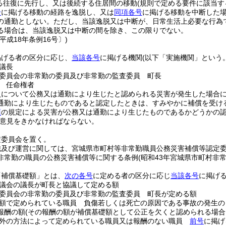
る往復に先行し、又は後続する住居間の移動
(規則で定める要件に該当す
号
に掲げる移動の経路を逸脱し、又は
同項各号
に掲げる移動を中断した
の通勤としない。
ただし、当該逸脱又は中断が、日常生活上必要な行為
る場合は、当該逸脱又は中断の間を除き、この限りでない。
平成18年条例16号〕)
掲げる者の区分に応じ、
当該各号
に掲げる機関
(以下「実施機関」という。
議長
委員会の非常勤の委員及び非常勤の監査委員 町長
 任命権者
員について公務又は通勤により生じたと認められる災害が発生した場合
通勤により生じたものであると認定したときは、すみやかに補償を受け
項
の規定による災害が公務又は通勤により生じたものであるかどうかの
意見をきかなければならない。
定委員会を置く。
織及び運営に関しては、宮城県市町村等非常勤職員公務災害補償等認定
非常勤の職員の公務災害補償等に関する条例
(昭和43年宮城県市町村非
「補償基礎額」とは、
次の各号
に定める者の区分に応じ
当該各号
に掲げ
議会の議長が町長と協議して定める額
委員会の非常勤の委員及び非常勤の監査委員 町長が定める額
額で定められている職員 負傷若しくは死亡の原因である事故の発生の
報酬の額
(その報酬の額が補償基礎額として公正を欠くと認められる場合
以外の方法によって定められている職員又は報酬のない職員
前号
に掲げ