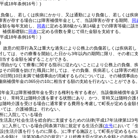
平成18年条例16号〕)
上負傷し、若しくは疾病にかかり、又は通勤により負傷し、若しくは疾
障害が存する場合には障害補償年金として、当該障害が存する期間、
同
金額を毎年支給し、
同表
に定める第8級から第14級までの障害等級に該
、補償基礎額に
同表
に定める倍数を乗じて得た金額を支給する。
平成18年条例16号〕)
)
、故意の犯罪行為又は重大な過失により公務上の負傷若しくは疾病若し
対しては、その療養を開始した日から3年以内の期間に限り、その者に
に相当する金額を減ずることができる。
な理由がなくて療養に関する指示に従わないことにより公務上の負傷、
はその回復を妨げた職員に対しては、その負傷、疾病若しくは障害の程
0日間
(10日未満で補償事由が消滅するものについては、その補償事由
傷病補償年金の365分の10に相当する額の支給を行わないことができる
償年金又は障害補償年金を受ける権利を有する者が、当該傷病補償年金
より、常時又は随時介護を要する状態にあり、かつ、常時又は随時介護
は随時介護を受ける場合に通常要する費用を考慮して町長が定める金額
いては、介護補償は、行わない。
所に入院している場合
生活及び社会生活を総合的に支援するための法律
(平成17年法律第123号
)
に入所している場合
(同条第7項に規定する生活介護
(
次号
において「生
設
(生活介護を行うものに限る。)
に準ずる施設として町長が定めるもの
る金額は、法第30条の2の規定により総務大臣が定める金額との均衡