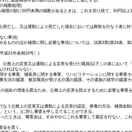
された遺族補償年金の額の合計額を控除した額とする。
の端数処理)
る補償の額に50円未満の端数があるときは、これを切り捨て、50円以上1
上死亡し、又は通勤により死亡した場合においては葬祭を行なう者に対
。
ない事項)
めるもののほか補償に関し必要な事項については、法第3章
(第24条、
平成21年条例18号〕)
、公務上の災害又は通勤による災害を受けた職員
(以下この条において
なければならない。
関する事業、補装具に関する事業、リハビリテーションに関する事業そ
養生活の援護、被災職員が受ける介護の援護、その遺族の就学の援護そ
員の福祉の増進を図るため、公務上の災害を防止するために必要な事業
行なう公務上の災害又は通勤による災害の認定、療養の方法、補償金額
」という。)
に対し審査を申し立てることができる。
あったときは、審査会は、すみやかにこれを審査して裁定を行ない、こ
査会を置く。