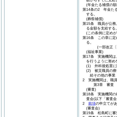
額からすでに支給
(年金たる補償の額
第14条の2
年金た
する。
(葬祭補償)
第15条
職員が公務
る金額を支給する
(この条例に定めが
第16条
この章に定
る。
(一部改正〔
(福祉事業)
第17条
実施機関は
を行うように努め
(1)
外科後処置に
(2)
被災職員の療
給その他の事業
2
実施機関は、職
第3章
審査
(審査)
第18条
実施機関の
査会
(以下「審査会
2
前項
の申立てが
(審査会)
第19条
松島町に審