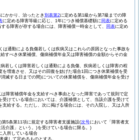
病にかかり、治ったとき
別表第2
に定める第1級から第7級までの障
表
に定める障害等級に応じ、1年につき補償基礎額に
同表
に定める
当する障害が存する場合には、障害補償一時金として、
同表
に定め
くは通勤による負傷若しくは疾病又はこれらの原因となった事故を
支給すべき休業補償、傷病補償年金又は障害補償の金額からその金
疾病若しくは障害若しくは通勤による負傷、疾病若しくは障害の程
度を増進させ、又はその回復を妨げた場合1回につき休業補償を受
が消滅する日までの間)
についての休業補償を、傷病補償年金を受け
。
又は障害補償年金を支給すべき事由となった障害であって規則で定
を受けている場合においては、介護補償として、当該介護を受けて
を支給する。
ただし、次に掲げる場合には、その入院し、又は入所
)
第5条第11項に規定する障害者支援施設
(
次号
において「障害者支
活介護」という。)
を受けている場合に限る。)
に入所している場合
を考慮して定めるものとする。