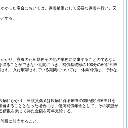
にかかった場合においては、療養補償として必要な療養を行い、又
のとする。
にかかり、療養のため勤務その他の業務に従事することのできない
得ることができない期間につき、補償基礎額の100分の60に相当
禁され、又は収容されている期間については、休業補償は、行わな
疾病にかかり、当該負傷又は疾病に係る療養の開始後1年6箇月を
該当することとなった場合には、傷病補償年金として、その状態が
る倍数を乗じて得た金額を毎年支給する。
病等級に該当すること。