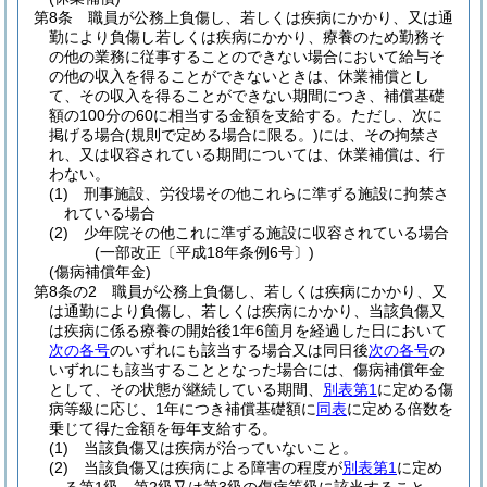
第8条
職員が公務上負傷し、若しくは疾病にかかり、又は通
勤により負傷し若しくは疾病にかかり、療養のため勤務そ
の他の業務に従事することのできない場合において給与そ
の他の収入を得ることができないときは、休業補償とし
て、その収入を得ることができない期間につき、補償基礎
額の100分の60に相当する金額を支給する。
ただし、次に
掲げる場合
(規則で定める場合に限る。)
には、その拘禁さ
れ、又は収容されている期間については、休業補償は、行
わない。
(1)
刑事施設、労役場その他これらに準ずる施設に拘禁さ
れている場合
(2)
少年院その他これに準ずる施設に収容されている場合
(一部改正〔平成18年条例6号〕)
(傷病補償年金)
第8条の2
職員が公務上負傷し、若しくは疾病にかかり、又
は通勤により負傷し、若しくは疾病にかかり、当該負傷又
は疾病に係る療養の開始後1年6箇月を経過した日において
次の各号
のいずれにも該当する場合又は同日後
次の各号
の
いずれにも該当することとなった場合には、傷病補償年金
として、その状態が継続している期間、
別表第1
に定める傷
病等級に応じ、1年につき補償基礎額に
同表
に定める倍数を
乗じて得た金額を毎年支給する。
(1)
当該負傷又は疾病が治っていないこと。
(2)
当該負傷又は疾病による障害の程度が
別表第1
に定め