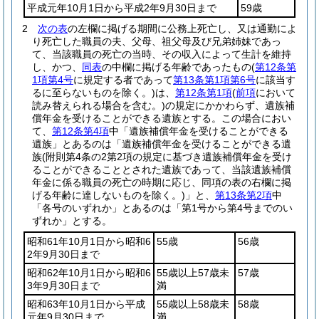
平成元年10月1日から平成2年9月30日まで
59歳
2
次の表
の左欄に掲げる期間に公務上死亡し、又は通勤によ
り死亡した職員の夫、父母、祖父母及び兄弟姉妹であっ
て、当該職員の死亡の当時、その収入によって生計を維持
し、かつ、
同表
の中欄に掲げる年齢であったもの
(
第12条第
1項第4号
に規定する者であって
第13条第1項第6号
に該当す
るに至らないものを除く。)
は、
第12条第1項
(
前項
において
読み替えられる場合を含む。)
の規定にかかわらず、遺族補
償年金を受けることができる遺族とする。
この場合におい
て、
第12条第4項
中「遺族補償年金を受けることができる
遺族」とあるのは「遺族補償年金を受けることができる遺
族
(附則第4条の2第2項の規定に基づき遺族補償年金を受け
ることができることとされた遺族であって、当該遺族補償
年金に係る職員の死亡の時期に応じ、同項の表の右欄に掲
げる年齢に達しないものを除く。)
」と、
第13条第2項
中
「各号のいずれか」とあるのは「第1号から第4号までのい
ずれか」とする。
昭和61年10月1日から昭和6
55歳
56歳
2年9月30日まで
昭和62年10月1日から昭和6
55歳以上57歳未
57歳
3年9月30日まで
満
昭和63年10月1日から平成
55歳以上58歳未
58歳
元年9月30日まで
満