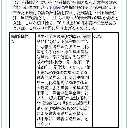
金たる補償の年額から当該補償の事由となった障害又は死
亡について支給される
同表
の中欄に掲げる当該法律による
年金たる給付の額の合計額を控除した残額を下回る場合に
は、当該残額)
とし、これらの額に50円未満の端数があると
きは、これを切り捨て、50円以上100円未満の端数がある
ときは、これを100円に切り上げるものとする。
傷病補償年
厚生年金保険法
(昭和29年法律
0.73
金
第115号)
による障害厚生年金
又は被用者年金制度の一元化
等を図るための厚生年金保険
法等の一部を改正する法律
(平
成24年法律第63号。以下「平
成24年一元化法」という。)
附
則第41条第1項の規定による
障害共済年金若しくは平成24
年一元化法附則第65条第1項
の規定による障害共済年金
(以
下単に「障害厚生年金等」と
いう。)
及び国民年金法
(昭和3
4年法律第141号)
による障害基
礎年金
(同法第30条の4の規定
による障害基礎年金を除く。
以下単に「障害基礎年金」と
いう。)