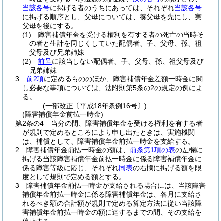
当該各号
に掲げる者のうちにあっては、それぞれ
当該各号
に掲げる順序とし、父母については、養父母を先にし、実
父母を後にする。
(1)
障害補償年金を受ける権利を有する者の死亡の当時そ
の者と生計を同じくしていた配偶者、子、父母、孫、祖
父母及び兄弟姉妹
(2)
前号
に該当しない配偶者、子、父母、孫、祖父母及び
兄弟姉妹
3
前2項
に定めるもののほか、障害補償年金差額一時金に関
し必要な事項については、法附則第5条の2の規定の例によ
る。
(一部改正〔平成18年条例16号〕)
(障害補償年金前払一時金)
第2条の4
当分の間、障害補償年金を受ける権利を有する者
が規則で定めるところにより申し出たときは、実施機関
は、補償として、障害補償年金前払一時金を支給する。
2
障害補償年金前払一時金の額は、
前条第1項の表
の左欄に
掲げる当該障害補償年金前払一時金に係る障害補償年金に
係る障害等級に応じ、それぞれ
同表
の右欄に掲げる額を限
度として規則で定める額とする。
3
障害補償年金前払一時金が支給される場合には、当該障害
補償年金前払一時金に係る障害補償年金は、各月に支給さ
れるべき額の合計額が規則で定める算定方法に従い当該障
害補償年金前払一時金の額に達するまでの間、その支給を