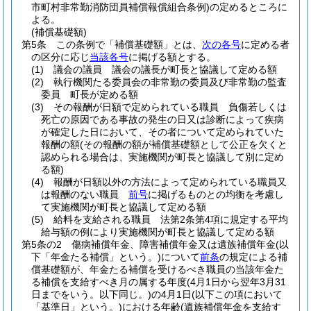
市町村非常勤消防団員補償報償組合条例)
の定めるところに
よる。
(補償基礎額)
第5条
この条例で「補償基礎額」とは、
次の各号
に定める者
の区分に応じ
当該各号
に掲げる額とする。
(1)
議会の議員 議会の議長が町長と協議して定める額
(2)
執行機関たる委員会の非常勤の委員及び非常勤の監査
委員 町長が定める額
(3)
その報酬が日額で定められている職員 負傷若しくは
死亡の原因である事故の発生の日又は診断によって疾病
が確定した日において、その者について定められていた
報酬の額
(その報酬の額が補償基礎額として公正を欠くと
認められる場合は、実施機関が町長と協議して別に定め
る額)
(4)
報酬が日額以外の方法によって定められている職員又
は報酬のない職員
前号
に掲げるものとの均衡を考慮し
て実施機関が町長と協議して定める額
(5)
給料を支給される職員 法第2条第4項に規定する平均
給与額の例により実施機関が町長と協議して定める額
第5条の2
傷病補償年金、障害補償年金又は遺族補償年金
(以
下「年金たる補償」という。)
について
前条
の規定による補
償基礎額が、年金たる補償を受けるべき職員の当該年金た
る補償を支給すべき月の属する年度
(4月1日から翌年3月31
日までをいう。以下同じ。)
の4月1日
(以下この項において
「基準日」という。)
における年齢
(遺族補償年金を支給す