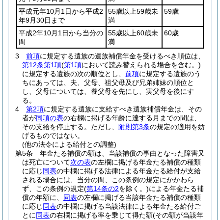
平成元年10月1日から平成2
55歳以上59歳未
59歳
年9月30日まで
満
平成2年10月1日から当分の
55歳以上60歳未
60歳
間
満
3
前項
に規定する遺族の遺族補償年金を受けるべき順位は、
第12条第1項
(
第1項
において読み替えられる場合を含む。)
に規定する遺族の次の順位とし、
前項
に規定する遺族のう
ちにあっては、夫、父母、祖父母及び兄弟姉妹の順位と
し、父母については、養父母を先にし、実父母を後にす
る。
4
第2項
に規定する遺族に支給すべき遺族補償年金は、その
者が
同項の表
の右欄に掲げる年齢に達する月までの間は、
その支給を停止する。
ただし、
附則第3条
の規定の適用を妨
げるものではない。
(他の法令による給付との調整)
第5条
年金たる補償の額は、当該補償の事由となった障害又
は死亡について
次の表
の左欄に掲げる年金たる補償の種類
に応じ
同表
の中欄に掲げる法律による年金たる給付が支給
される場合には、当分の間、この条例の規定にかかわら
ず、この条例の規定
(
第14条の2
を除く。)
による年金たる補
償の年額に、
同表
の左欄に掲げる当該年金たる補償の種類
に応じ
同表
の中欄に掲げる当該法律による年金たる給付ご
とに
同表
の右欄に掲げる率を乗じて得た額
(その額が当該年