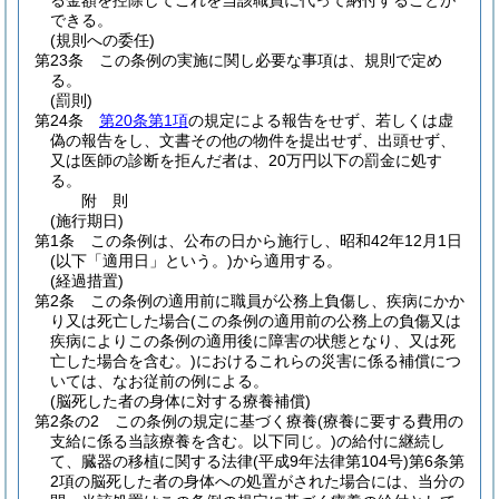
る金額を控除してこれを当該職員に代って納付することが
できる。
(規則への委任)
第23条
この条例の実施に関し必要な事項は、規則で定め
る。
(罰則)
第24条
第20条第1項
の規定による報告をせず、若しくは虚
偽の報告をし、文書その他の物件を提出せず、出頭せず、
又は医師の診断を拒んだ者は、20万円以下の罰金に処す
る。
附
則
(施行期日)
第1条
この条例は、公布の日から施行し、昭和42年12月1日
(以下「適用日」という。)
から適用する。
(経過措置)
第2条
この条例の適用前に職員が公務上負傷し、疾病にかか
り又は死亡した場合
(この条例の適用前の公務上の負傷又は
疾病によりこの条例の適用後に障害の状態となり、又は死
亡した場合を含む。)
におけるこれらの災害に係る補償につ
いては、なお従前の例による。
(脳死した者の身体に対する療養補償)
第2条の2
この条例の規定に基づく療養
(療養に要する費用の
支給に係る当該療養を含む。以下同じ。)
の給付に継続し
て、臓器の移植に関する法律
(平成9年法律第104号)
第6条第
2項の脳死した者の身体への処置がされた場合には、当分の