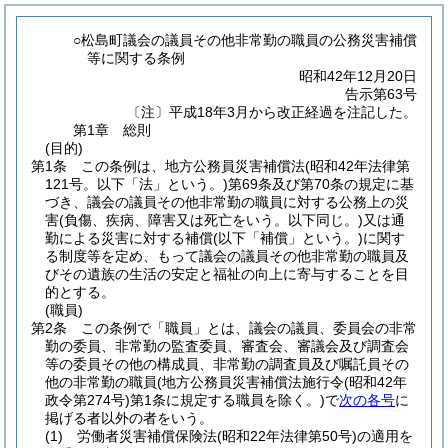
○松島町議会の議員その他非常勤の職員の公務災害補償
等に関する条例
昭和42年12月20日
告示第63号
〔注〕平成18年3月から改正経過を注記した。
第1章
総則
(目的)
第1条
この条例は、地方公務員災害補償法
(昭和42年法律第
121号。以下「法」という。)
第69条及び第70条の規定に基
づき、議会の議員その他非常勤の職員に対する公務上の災
害
(負傷、疾病、障害又は死亡をいう。以下同じ。)
又は通
勤による災害に対する補償
(以下「補償」という。)
に関す
る制度等を定め、もって議会の議員その他非常勤の職員及
びその遺族の生活の安定と福祉の向上に寄与することを目
的とする。
(職員)
第2条
この条例で「職員」とは、議会の議員、委員会の非常
勤の委員、非常勤の監査委員、審査会、審議会及び調査会
等の委員その他の構成員、非常勤の調査員及び嘱託員その
他の非常勤の職員
(地方公務員災害補償法施行令
(昭和42年
政令第274号)
第1条に規定する職員を除く。)
で
次の各号
に
掲げる者以外の者をいう。
(1)
労働者災害補償保険法
(昭和22年法律第50号)
の適用を