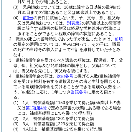
月31日までの間にあること。
(3)
兄弟姉妹については、18歳に達する日以後の最初の3
月31日までの間にあること又は60歳以上であること。
(4)
前3号
の要件に該当しない夫、子、父母、孫、祖父母
又は兄弟姉妹については、
別表第2
の第7級以上の障害等
級に該当する障害の状態又は軽易な労務以外の労務には
服することができない程度の障害の状態にあること。
2
職員の死亡の当時胎児であった子が出生したときは、
前項
の規定の適用については、将来に向って、その子は、職員
の死亡の当時その収入によって生計を維持していた子とみ
なす。
3
遺族補償年金を受けるべき遺族の順位は、配偶者、子、父
母、孫、祖父母及び兄弟姉妹の順序とし、父母について
は、養父母を先にし、実父母を後にする。
4
遺族補償年金の額は、
次の各号
に掲げる人数
(遺族補償年
金を受ける権利を有する遺族及びその者と生計を同じくし
ている遺族補償年金を受けることができる遺族の人数をい
う。)
の区分に応じ、1年につき
当該各号
に定める額とす
る。
(1)
1人 補償基礎額に153を乗じて得た額
(55歳以上の妻
又は
第1項第4号
で定める障害の状態にある妻である場合
には、補償基礎額に175を乗じて得た額)
(2)
2人 補償基礎額に201を乗じて得た額
(3)
3人 補償基礎額に223を乗じて得た額
(4)
4人以上 補償基礎額に245を乗じて得た額