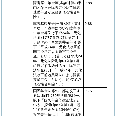
障害厚生年金等
(当該補償の事
0.88
由となった障害について障害
基礎年金が支給される場合を
除く。)
障害基礎年金
(当該補償の事由
0.88
となった障害について障害厚
生年金等又は平成24年一元化
法附則第37条第1項に規定す
る給付のうち障害共済年金
(以
下「平成24年一元化法改正前
国共済法による障害共済年
金」という。)
若しくは平成24
年一元化法附則第61条第1項
に規定する給付のうち障害共
済年金
(以下「平成24年一元化
法改正前地共済法による障害
共済年金」という。)
が支給さ
れる場合を除く。)
国民年金法等の一部を改正す
0.75
る法律
(昭和60年法律第34号。
以下「国民年金等改正法」と
いう。)
附則第87条第1項に規
定する年金たる保険給付のう
ち障害年金
(以下「旧船員保険