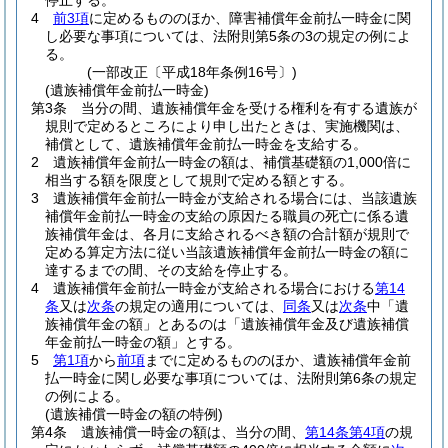
停止する。
4
前3項
に定めるもののほか、障害補償年金前払一時金に関
し必要な事項については、法附則第5条の3の規定の例によ
る。
(一部改正〔平成18年条例16号〕)
(遺族補償年金前払一時金)
第3条
当分の間、遺族補償年金を受ける権利を有する遺族が
規則で定めるところにより申し出たときは、実施機関は、
補償として、遺族補償年金前払一時金を支給する。
2
遺族補償年金前払一時金の額は、補償基礎額の1,000倍に
相当する額を限度として規則で定める額とする。
3
遺族補償年金前払一時金が支給される場合には、当該遺族
補償年金前払一時金の支給の原因たる職員の死亡に係る遺
族補償年金は、各月に支給されるべき額の合計額が規則で
定める算定方法に従い当該遺族補償年金前払一時金の額に
達するまでの間、その支給を停止する。
4
遺族補償年金前払一時金が支給される場合における
第14
条
又は
次条
の規定の適用については、
同条
又は
次条
中「遺
族補償年金の額」とあるのは「遺族補償年金及び遺族補償
年金前払一時金の額」とする。
5
第1項
から
前項
までに定めるもののほか、遺族補償年金前
払一時金に関し必要な事項については、法附則第6条の規定
の例による。
(遺族補償一時金の額の特例)
第4条
遺族補償一時金の額は、当分の間、
第14条第4項
の規