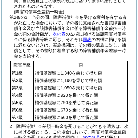
間、当該処置はこの条例の規定に基づく療養の給付として
されたものとみなす。
(障害補償年金差額一時金)
第2条の3
当分の間、障害補償年金を受ける権利を有する者
が死亡した場合において、その者に支給された当該障害補
償年金及び当該障害補償年金に係る障害補償年金前払一時
金の額の合計額が、
次の表
の左欄に掲げる当該障害補償年
金に係る障害等級に応じ、それぞれ
同表
の右欄に掲げる額
に満たないときは、実施機関は、その者の遺族に対し、補
償として、その差額に相当する額の障害補償年金差額一時
金を支給する。
障害等級
額
第1級
補償基礎額に1,340を乗じて得た額
第2級
補償基礎額に1,190を乗じて得た額
第3級
補償基礎額に1,050を乗じて得た額
第4級
補償基礎額に920を乗じて得た額
第5級
補償基礎額に790を乗じて得た額
第6級
補償基礎額に670を乗じて得た額
第7級
補償基礎額に560を乗じて得た額
2
障害補償年金差額一時金を受けることができる遺族は、次
に掲げる者とする。
この場合において、障害補償年金差額
一時金を受けるべき遺族の順位は、
次の各号
の順序とし、