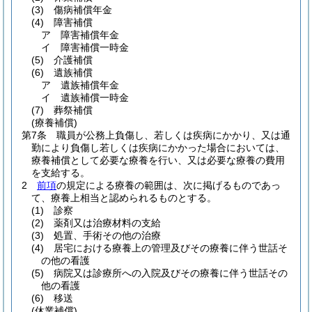
(3)
傷病補償年金
(4)
障害補償
ア
障害補償年金
イ
障害補償一時金
(5)
介護補償
(6)
遺族補償
ア
遺族補償年金
イ
遺族補償一時金
(7)
葬祭補償
(療養補償)
第7条
職員が公務上負傷し、若しくは疾病にかかり、又は通
勤により負傷し若しくは疾病にかかった場合においては、
療養補償として必要な療養を行い、又は必要な療養の費用
を支給する。
2
前項
の規定による療養の範囲は、次に掲げるものであっ
て、療養上相当と認められるものとする。
(1)
診察
(2)
薬剤又は治療材料の支給
(3)
処置、手術その他の治療
(4)
居宅における療養上の管理及びその療養に伴う世話そ
の他の看護
(5)
病院又は診療所への入院及びその療養に伴う世話その
他の看護
(6)
移送
(休業補償)