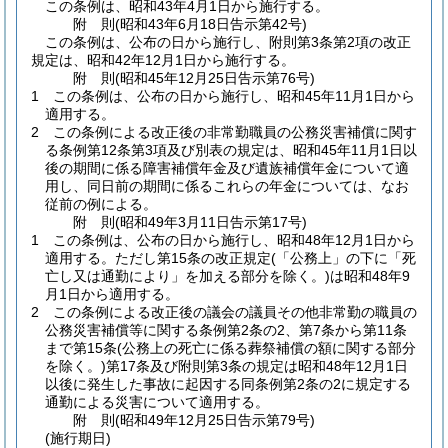
この条例は、昭和43年4月1日から施行する。
附
則
(昭和43年6月18日
告示第42号)
この条例は、公布の日から施行し、附則第3条第2項の改正
規定は、昭和42年12月1日から施行する。
附
則
(昭和45年12月25日
告示第76号)
1
この条例は、公布の日から施行し、昭和45年11月1日から
適用する。
2
この条例による改正後の非常勤職員の公務災害補償に関す
る条例第12条第3項及び別表の規定は、昭和45年11月1日以
後の期間に係る障害補償年金及び遺族補償年金について適
用し、同日前の期間に係るこれらの年金については、なお
従前の例による。
附
則
(昭和49年3月11日
告示第17号)
1
この条例は、公布の日から施行し、昭和48年12月1日から
適用する。
ただし第15条の改正規定
(「公務上」の下に「死
亡し又は通勤により」を加える部分を除く。)
は昭和48年9
月1日から適用する。
2
この条例による改正後の議会の議員その他非常勤の職員の
公務災害補償等に関する条例第2条の2、第7条から第11条
まで第15条
(公務上の死亡に係る葬祭補償の額に関する部分
を除く。)
第17条及び附則第3条の規定は昭和48年12月1日
以後に発生した事故に起因する同条例第2条の2に規定する
通勤による災害について適用する。
附
則
(昭和49年12月25日
告示第79号)
(施行期日)