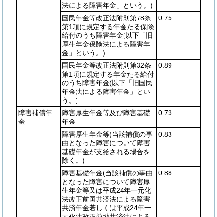
法による障害年金」という。)
国民年金等改正法附則第78条
0.75
第1項に規定する年金たる保険
給付のうち障害年金
(以下「旧
厚生年金保険法による障害年
金」という。)
国民年金等改正法附則第32条
0.89
第1項に規定する年金たる給付
のうち障害年金
(以下「旧国民
年金法による障害年金」とい
う。)
障害補償年
障害厚生年金等及び障害基礎
0.73
金
年金
障害厚生年金等
(当該補償の事
0.83
由となった障害について障害
基礎年金が支給される場合を
除く。)
障害基礎年金
(当該補償の事由
0.88
となった障害について障害厚
生年金等又は平成24年一元化
法改正前国共済法による障害
共済年金若しくは平成24年一
元化法改正前地共済法による