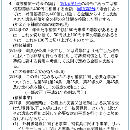
4
遺族補償一時金の額は、
第1項第1号
の場合にあっては補
償基礎額の400倍に相当する金額、
同項第2号
の場合にあっ
ては、補償基礎額の400倍に相当する金額からすでに支給
された遺族補償年金の額の合計額を控除した額とする。
(年金たる補償の額の端数処理)
第14条の2
年金たる補償の額に50円未満の端数があるとき
は、これを切り捨て、50円以上100円未満の端数があると
きは、これを100円に切り上げるものとする。
(葬祭補償)
第15条
職員が公務上死亡し、又は通勤により死亡した場合
においては葬祭を行なう者に対して葬祭補償として、通常
葬祭に要する費用を考慮して規則で定める金額を支給す
る。
(この条例に定めがない事項)
第16条
この章に定めるもののほか補償に関し必要な事項に
ついては、法第3章
(第24条、第25条、第39条の2、第45条
及び第46条を除く。)
の規定の例による。
(一部改正〔平成21年条例18号〕)
(福祉事業)
第17条
実施機関は、公務上の災害又は通勤による災害を受
けた職員
(以下この条において「被災職員」という。)
及び
その遺族の福祉に関して必要な次の事業を行うように努め
なければならない。
(1)
外科後処置に関する事業、補装具に関する事業、リハ
ビリテーションに関する事業その他の被災職員の円滑な