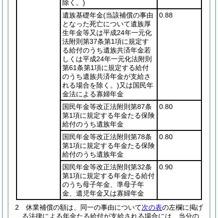
除く。)
遺族基礎年金
(当該補償の事由
0.88
となった死亡について遺族厚
生年金等又は平成24年一元化
法附則第37条第1項に規定す
る給付のうち遺族共済年金若
しくは平成24年一元化法附則
第61条第1項に規定する給付
のうち遺族共済年金が支給さ
れる場合を除く。)
又は国民年
金法による寡婦年金
国民年金等改正法附則第87条
0.80
第1項に規定する年金たる保険
給付のうち遺族年金
国民年金等改正法附則第78条
0.80
第1項に規定する年金たる保険
給付のうち遺族年金
国民年金等改正法附則第32条
0.90
第1項に規定する年金たる給付
のうち母子年金、準母子年
金、遺児年金又は寡婦年金
2
休業補償の額は、同一の事由について
次の表
の左欄に掲げ
る法律による年金たる給付が支給される場合には、当分の