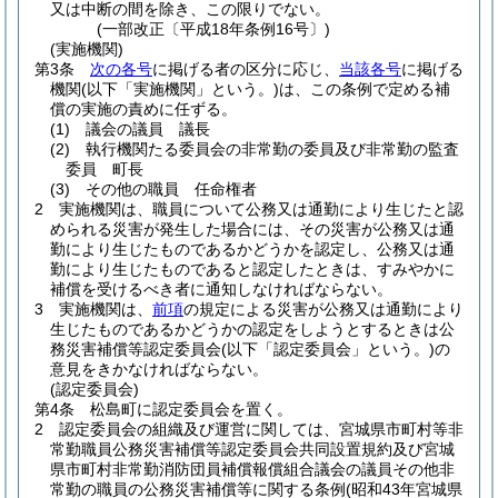
又は中断の間を除き、この限りでない。
(一部改正〔平成18年条例16号〕)
(実施機関)
第3条
次の各号
に掲げる者の区分に応じ、
当該各号
に掲げる
機関
(以下「実施機関」という。)
は、この条例で定める補
償の実施の責めに任ずる。
(1)
議会の議員 議長
(2)
執行機関たる委員会の非常勤の委員及び非常勤の監査
委員 町長
(3)
その他の職員 任命権者
2
実施機関は、職員について公務又は通勤により生じたと認
められる災害が発生した場合には、その災害が公務又は通
勤により生じたものであるかどうかを認定し、公務又は通
勤により生じたものであると認定したときは、すみやかに
補償を受けるべき者に通知しなければならない。
3
実施機関は、
前項
の規定による災害が公務又は通勤により
生じたものであるかどうかの認定をしようとするときは公
務災害補償等認定委員会
(以下「認定委員会」という。)
の
意見をきかなければならない。
(認定委員会)
第4条
松島町に認定委員会を置く。
2
認定委員会の組織及び運営に関しては、宮城県市町村等非
常勤職員公務災害補償等認定委員会共同設置規約及び宮城
県市町村非常勤消防団員補償報償組合議会の議員その他非
常勤の職員の公務災害補償等に関する条例
(昭和43年宮城県