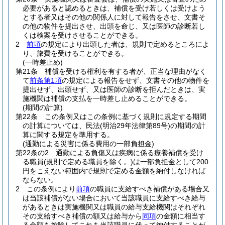
必要があると認めるときは、補償を受け若しくは受けよう
とする者又はその他の関係人に対して報告をさせ、文書そ
の他の物件を提出させ、出頭を命じ、又は医師の診断若し
くは検案を受けさせることができる。
2
前項
の規定により出頭した者は、規則で定めるところによ
り、旅費を受けることができる。
(一時差止め)
第21条
補償を受ける権利を有する者が、正当な理由がなく
て
前条第1項
の規定による報告をせず、文書その他の物件を
提出せず、出頭せず、又は医師の診断を拒んだときは、実
施機関は補償の支払を一時差し止めることができる。
(期間の計算)
第22条
この条例又はこの条例に基づく規則に規定する期間
の計算については、民法
(明治29年法律第89号)
の期間の計
算に関する規定を準用する。
(通勤による災害に係る費用の一部負担金)
第22条の2
通勤による負傷又は疾病に係る療養補償を受け
る職員
(規則で定める職員を除く。)
は一部負担金として200
円をこえない範囲内で規則で定める金額を納付しなければ
ならない。
2
この条例により
前項
の職員に支給すべき補償がある場合又
は当該補償がない場合において当該職員に支給すべき給与
があるときは実施機関又は職員の給与支給機関はそれぞれ
その支給すべき補償の額又は給与から
同項
の金額に相当す