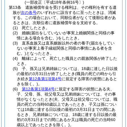
(一部改正〔平成18年条例16号〕)
第13条
遺族補償年金を受ける権利は、その権利を有する遺
族が
次の各号
のいずれかに該当するに至ったときは、消滅
する。
この場合において、同順位者がなくて後順位者があ
るときは、次順位者に遺族補償年金を支給する。
(1)
死亡したとき。
(2)
婚姻
(届出をしていないが事実上婚姻関係と同様の事
情にある場合を含む。)
をしたとき。
(3)
直系血族又は直系姻族以外の者の養子
(届出をしてい
ないが事実上養子縁組関係と同様の事情にある者を含
む。)
となったとき。
(4)
離縁によって、死亡した職員との親族関係が終了した
とき。
(5)
子、孫又は兄弟姉妹については、18歳に達した日以後
の最初の3月31日が終了したとき
(職員の死亡の時から引
き続き
第12条第1項第4号
に規定する障害の状態にあると
きを除く。)
。
(6)
第12条第1項第4号
に規定する障害の状態にある夫、
子、父母、孫、祖父母又は兄弟姉妹については、その事
情がなくなったとき
(夫、父母又は祖父母については、職
員の死亡の当時60歳以上であったとき、子又は孫につい
ては18歳に達する日以後の最初の3月31日までの間にあ
るとき、兄弟姉妹については、18歳に達する日以後の最
初の3月31日までの間にあるか又は職員の死亡の当時60
歳以上であったときを除く。)
。