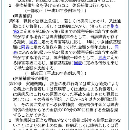
る第1級、第2級又は第3級の傷病等級に該当すること。
2
傷病補償年金を受ける者には、休業補償は行わない。
(一部改正〔平成18年条例16号〕)
(障害補償)
第9条
職員が公務上負傷し、若しくは疾病にかかり、又は通
勤により負傷し、若しくは疾病にかかり、治ったとき
別表
第2
に定める第1級から第7級までの障害等級に該当する障
害が存する場合には障害補償年金として、当該障害が存す
る期間、
同表
に定める障害等級に応じ、1年につき補償基礎
額に
同表
に定める倍数を乗じて得た金額を毎年支給し、
同
表
に定める第8級から第14級までの障害等級に該当する障
害が存する場合には、障害補償一時金として、
同表
に定め
る障害等級に応じ、補償基礎額に
同表
に定める倍数を乗じ
て得た金額を支給する。
(一部改正〔平成18年条例16号〕)
(休業補償等の制限)
第10条
実施機関は、故意の犯罪行為又は重大な過失により
公務上の負傷若しくは疾病若しくは通勤による負傷若しく
は疾病又はこれらの原因となった事故を生じさせた職員に
対しては、その療養を開始した日から3年以内の期間に限
り、その者に支給すべき休業補償、傷病補償年金又は障害
補償の金額からその金額の100分の30に相当する金額を減
ずることができる。
2
実施機関は正当な理由がなくて療養に関する指示に従わな
いことにより公務上の負傷、疾病若しくは障害若しくは通