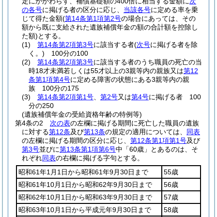
定にかかわらず、補償基礎額の400倍に相当する金額に
次
の各号
に掲げる者の区分に応じ、
当該各号
に定める率を乗
じて得た金額
(
第14条第1項第2号
の場合にあっては、その
額から既に支給された遺族補償年金の額の合計額を控除し
た額)
とする。
(1)
第14条第2項第3号
に該当する者
(
次号
に掲げる者を除
く。)
100分の100
(2)
第14条第2項第3号
に該当する者のうち職員の死亡の当
時18才未満若しくは55才以上の3親等内の親族又は
第12
条第1項第4号
に定める障害の状態にある3親等内の親
族 100分の175
(3)
第14条第2項第1号
、
第2号
又は
第4号
に掲げる者 100
分の250
(遺族補償年金の受給資格年齢の特例等)
第4条の2
次の表
の左欄に掲げる期間に死亡した職員の遺族
に対する
第12条
及び
第13条
の規定の適用については、
同表
の左欄に掲げる期間の区分に応じ、
第12条第1項第1号
及び
第3号
並びに
第13条第1項第6号
中「60歳」とあるのは、そ
れぞれ
同表
の右欄に掲げる字句とする。
昭和61年1月1日から昭和61年9月30日まで
55歳
昭和61年10月1日から昭和62年9月30日まで
56歳
昭和62年10月1日から昭和63年9月30日まで
57歳
昭和63年10月1日から平成元年9月30日まで
58歳