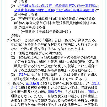
受ける者
(2)
松島町立学校の学校医、学校歯科医及び学校薬剤師の
公務災害補償に関する条例
(平成14年松島町条例第2号)
の
適用を受ける者
(3)
宮城県市町村非常勤消防団員補償報償組合補償条例
(昭和27年宮城県市町村非常勤消防団員補償報償組合条
例)
の適用を受ける者
(一部改正〔平成21年条例18号〕)
(通勤)
第2条の2
この条例で「通勤」とは、職員が、勤務のため、
次に掲げる移動を合理的な経路及び方法により行うことを
いい、公務の性質を有するものを除くものとする。
(1)
住居と勤務場所との間の往復
(2)
1の勤務場所から他の勤務場所への移動その他の規則
で定める就業の場所から勤務場所への移動
(規則で定める
職員に関する法令の規定に違反して就業している場合に
おける当該就業の場所から勤務場所への移動を除く。)
(3)
第1号
に掲げる往復に先行し、又は後続する住居間の
移動
(規則で定める要件に該当するものに限る。)
2
職員が、
前項各号
に掲げる移動の経路を逸脱し、又は
同項
各号
に掲げる移動を中断した場合においては、当該逸脱又
は中断の間及びその後の
同項各号
に掲げる移動は、
同項
の
通勤としない。
ただし、当該逸脱又は中断が、日常生活上
必要な行為であって規則で定めるものをやむを得ない事由
により行うための最小限度のものである場合は、当該逸脱