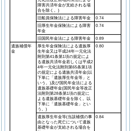
障害共済年金が支給される場
合を除く。)
旧船員保険法による障害年金
0.74
旧厚生年金保険法による障害
0.74
年金
旧国民年金法による障害年金
0.89
遺族補償年
厚生年金保険法による遺族厚
0.80
金
生年金又は平成24年一元化法
附則第41条第1項の規定によ
る遺族共済年金若しくは平成2
4年一元化法附則第65条第1項
の規定による遺族共済年金
(以
下単に「遺族厚生年金等」と
いう。)
及び国民年金法による
遺族基礎年金
(国民年金等改正
法附則第28条第1項の規定に
よる遺族基礎年金を除く。以
下単に「遺族基礎年金」とい
う。)
遺族厚生年金等
(当該補償の事
0.84
由となった死亡について遺族
基礎年金が支給される場合を