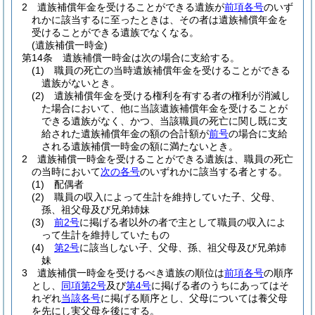
2
遺族補償年金を受けることができる遺族が
前項各号
のいず
れかに該当するに至ったときは、その者は遺族補償年金を
受けることができる遺族でなくなる。
(遺族補償一時金)
第14条
遺族補償一時金は次の場合に支給する。
(1)
職員の死亡の当時遺族補償年金を受けることができる
遺族がないとき。
(2)
遺族補償年金を受ける権利を有する者の権利が消滅し
た場合において、他に当該遺族補償年金を受けることが
できる遺族がなく、かつ、当該職員の死亡に関し既に支
給された遺族補償年金の額の合計額が
前号
の場合に支給
される遺族補償一時金の額に満たないとき。
2
遺族補償一時金を受けることができる遺族は、職員の死亡
の当時において
次の各号
のいずれかに該当する者とする。
(1)
配偶者
(2)
職員の収入によって生計を維持していた子、父母、
孫、祖父母及び兄弟姉妹
(3)
前2号
に掲げる者以外の者で主として職員の収入によ
って生計を維持していたもの
(4)
第2号
に該当しない子、父母、孫、祖父母及び兄弟姉
妹
3
遺族補償一時金を受けるべき遺族の順位は
前項各号
の順序
とし、
同項第2号
及び
第4号
に掲げる者のうちにあってはそ
れぞれ
当該各号
に掲げる順序とし、父母については養父母
を先にし実父母を後にする。