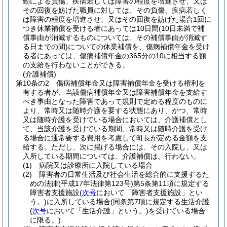
勤による負傷、疾病若しくは障害の程度を増進させ、又は
その回復を妨げた職員に対しては、その負傷、疾病若しく
は障害の程度を増進させ、又はその回復を妨げた場合1回に
つき休業補償を受ける者にあっては10日間
(10日未満で補
償事由が消滅するものについては、その補償事由が消滅す
る日までの間)
についての休業補償を、傷病補償年金を受け
る者にあっては、傷病補償年金の365分の10に相当する額
の支給を行わないことができる。
(介護補償)
第10条の2
傷病補償年金又は障害補償年金を受ける権利を
有する者が、当該傷病補償年金又は障害補償年金を支給す
べき事由となった障害であって規則で定める程度のものに
より、常時又は随時介護を要する状態にあり、かつ、常時
又は随時介護を受けている場合においては、介護補償とし
て、当該介護を受けている期間、常時又は随時介護を受け
る場合に通常要する費用を考慮して町長が定める金額を支
給する。
ただし、次に掲げる場合には、その入院し、又は
入所している期間については、介護補償は、行わない。
(1)
病院又は診療所に入院している場合
(2)
障害者の日常生活及び社会生活を総合的に支援するた
めの法律
(平成17年法律第123号)
第5条第11項に規定する
障害者支援施設
(
次号
において「障害者支援施設」とい
う。)
に入所している場合
(同条第7項に規定する生活介護
(
次号
において「生活介護」という。)
を受けている場合
に限る。)