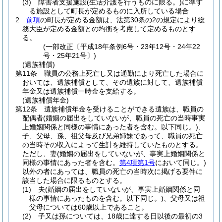
(3)
障害者支援施設
(生活介護を行うものに限る。)
に準ず
る施設として町長が定めるものに入所している場合
2
前項
の町長が定める金額は、法第30条の2の規定により総
務大臣が定める金額との均衡を考慮して定めるものとす
る。
(一部改正〔平成18年条例6号・23年12号・24年22
号・25年21号〕)
(遺族補償)
第11条
職員の公務上死亡し又は通勤により死亡した場合に
おいては、遺族補償として、その遺族に対して、遺族補償
年金又は遺族補償一時金を支給する。
(遺族補償年金)
第12条
遺族補償年金を受けることができる遺族は、職員の
配偶者
(婚姻の届出をしていないが、職員の死亡の当時事実
上婚姻関係と同様の事情にあった者を含む。以下同じ。)
、
子、父母、孫、祖父母及び兄弟姉妹であって、職員の死亡
の当時その収入によって生計を維持していたものとする。
ただし、妻
(婚姻の届出をしていないが、事実上婚姻関係と
同様の事情にあった者を含む。
第4項第1号
において同じ。)
以外の者にあっては、職員の死亡の当時次に掲げる要件に
該当した場合に限るものとする。
(1)
夫
(婚姻の届出をしていないが、事実上婚姻関係と同
様の事情にあったものを含む。以下同じ。)
、父母又は祖
父母については60歳以上であること。
(2)
子又は孫については、18歳に達する日以後の最初の3