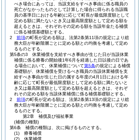
べき場合にあっては、当該支給をすべき事由に係る職員の
死亡がなかったものとして計算した場合に得られる当該職
員の基準日における年齢)
に応じて町長が最低限度額として
定める額に満たないとき又は最高限度額として定める額を
超えるときは、それぞれその定める額を当該年金たる補償
に係る補償基礎額とする。
2
前項
の町長が定める額は、法第2条第11項の規定により総
務大臣が年齢階層ごとに定める額との均衡を考慮して定め
るものとする。
第5条の3
休業補償を支給すべき事由が生じた日が当該休業
補償に係る療養の開始後1年6月を経過した日以後の日であ
る場合において、休業補償について
第5条
の規定による補償
基礎額が、休業補償を受けるべき職員の当該休業補償を支
給すべき事由が生じた日の属する年度の4月1日における年
齢に応じて町長が最低限度額として定める額に満たないと
き又は最高限度額として定める額を超えるときは、それぞ
れその定める額を当該休業補償に係る補償基礎額とする。
2
前項
の町長が定める額は、法第2条第13項の規定により総
務大臣が年齢階層ごとに定める額との均衡を考慮して定め
るものとする。
第2章
補償及び福祉事業
(補償の種類)
第6条
補償の種類は、次に掲げるものとする。
(1)
療養補償
(2)
休業補償