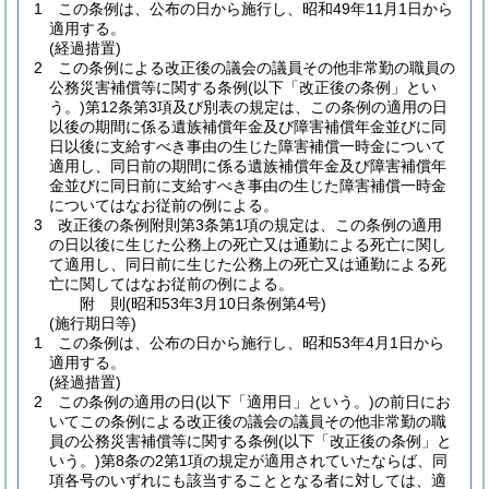
1
この条例は、公布の日から施行し、昭和49年11月1日から
適用する。
(経過措置)
2
この条例による改正後の議会の議員その他非常勤の職員の
公務災害補償等に関する条例
(以下「改正後の条例」とい
う。)
第12条第3項及び別表の規定は、この条例の適用の日
以後の期間に係る遺族補償年金及び障害補償年金並びに同
日以後に支給すべき事由の生じた障害補償一時金について
適用し、同日前の期間に係る遺族補償年金及び障害補償年
金並びに同日前に支給すべき事由の生じた障害補償一時金
についてはなお従前の例による。
3
改正後の条例附則第3条第1項の規定は、この条例の適用
の日以後に生じた公務上の死亡又は通勤による死亡に関し
て適用し、同日前に生じた公務上の死亡又は通勤による死
亡に関してはなお従前の例による。
附
則
(昭和53年3月10日
条例第4号)
(施行期日等)
1
この条例は、公布の日から施行し、昭和53年4月1日から
適用する。
(経過措置)
2
この条例の適用の日
(以下「適用日」という。)
の前日にお
いてこの条例による改正後の議会の議員その他非常勤の職
員の公務災害補償等に関する条例
(以下「改正後の条例」と
いう。)
第8条の2第1項の規定が適用されていたならば、同
項各号のいずれにも該当することとなる者に対しては、適