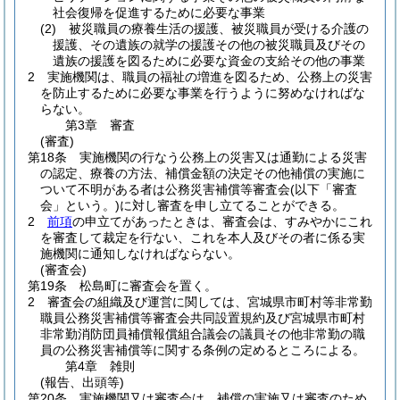
社会復帰を促進するために必要な事業
(2)
被災職員の療養生活の援護、被災職員が受ける介護の
援護、その遺族の就学の援護その他の被災職員及びその
遺族の援護を図るために必要な資金の支給その他の事業
2
実施機関は、職員の福祉の増進を図るため、公務上の災害
を防止するために必要な事業を行うように努めなければな
らない。
第3章
審査
(審査)
第18条
実施機関の行なう公務上の災害又は通勤による災害
の認定、療養の方法、補償金額の決定その他補償の実施に
ついて不明がある者は公務災害補償等審査会
(以下「審査
会」という。)
に対し審査を申し立てることができる。
2
前項
の申立てがあったときは、審査会は、すみやかにこれ
を審査して裁定を行ない、これを本人及びその者に係る実
施機関に通知しなければならない。
(審査会)
第19条
松島町に審査会を置く。
2
審査会の組織及び運営に関しては、宮城県市町村等非常勤
職員公務災害補償等審査会共同設置規約及び宮城県市町村
非常勤消防団員補償報償組合議会の議員その他非常勤の職
員の公務災害補償等に関する条例の定めるところによる。
第4章
雑則
(報告、出頭等)
第20条
実施機関又は審査会は、補償の実施又は審査のため