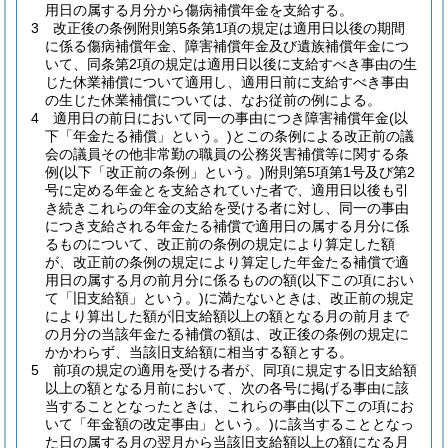
用日の属する月分から傷病補償年金を支給する。
3
改正後の条例附則第5条第1項の規定は適用日以後の期間
に係る傷病補償年金、障害補償年金及び遺族補償年金につ
いて、同条第2項の規定は適用日以後に支給すべき事由の生
じた休業補償について適用し、適用日前に支給すべき事由
の生じた休業補償については、なお従前の例による。
4
適用日の前日において同一の事由につき障害補償年金
(以
下「年金たる補償」という。)
とこの条例による改正前の議
会の議員その他非常勤の職員の公務災害補償等に関する条
例
(以下「改正前の条例」という。)
附則第5項第1号及び第2
号に定める年金とを支給されていた者で、適用日以後も引
き続きこれらの年金の支給を受ける者に対し、同一の事由
につき支給される年金たる補償で適用日の属する月分に係
るものについて、改正前の条例の規定により算定した額
が、改正前の条例の規定により算定した年金たる補償で適
用日の属する月の前月分に係るものの額
(以下この項におい
て「旧支給額」という。)
に満たないときは、改正前の規定
により算出した額が旧支給額以上の額となる月の前月まで
の月分の当該年金たる補償の額は、改正後の条例の規定に
かかわらず、当該旧支給額に相当する額とする。
5
前項の規定の適用を受ける者が、同項に規定する旧支給額
以上の額となる月前において、次の各号に掲げる事由に該
当することとなったときは、これらの事由
(以下この項にお
いて「年金額の改定事由」という。)
に該当することとなっ
た日の属する月の翌月から当該旧支給額以上の額になる月