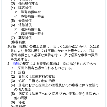
(3)
傷病補償年金
(4)
障害補償
ア
障害補償年金
イ
障害補償一時金
(5)
介護補償
(6)
遺族補償
ア
遺族補償年金
イ
遺族補償一時金
(7)
葬祭補償
(療養補償)
第7条
職員が公務上負傷し、若しくは疾病にかかり、又は通
勤により負傷し若しくは疾病にかかった場合においては、
療養補償として必要な療養を行い、又は必要な療養の費用
を支給する。
2
前項
の規定による療養の範囲は、次に掲げるものであっ
て、療養上相当と認められるものとする。
(1)
診察
(2)
薬剤又は治療材料の支給
(3)
処置、手術その他の治療
(4)
居宅における療養上の管理及びその療養に伴う世話そ
の他の看護
(5)
病院又は診療所への入院及びその療養に伴う世話その
他の看護
(6)
移送
(休業補償)