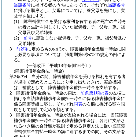
当該各号
に掲げる者のうちにあっては、それぞれ
当該各号
に掲げる順序とし、父母については、養父母を先にし、実
父母を後にする。
(1)
障害補償年金を受ける権利を有する者の死亡の当時そ
の者と生計を同じくしていた配偶者、子、父母、孫、祖
父母及び兄弟姉妹
(2)
前号
に該当しない配偶者、子、父母、孫、祖父母及び
兄弟姉妹
3
前2項
に定めるもののほか、障害補償年金差額一時金に関
し必要な事項については、法附則第5条の2の規定の例によ
る。
(一部改正〔平成18年条例16号〕)
(障害補償年金前払一時金)
第2条の4
当分の間、障害補償年金を受ける権利を有する者
が規則で定めるところにより申し出たときは、実施機関
は、補償として、障害補償年金前払一時金を支給する。
2
障害補償年金前払一時金の額は、
前条第1項の表
の左欄に
掲げる当該障害補償年金前払一時金に係る障害補償年金に
係る障害等級に応じ、それぞれ
同表
の右欄に掲げる額を限
度として規則で定める額とする。
3
障害補償年金前払一時金が支給される場合には、当該障害
補償年金前払一時金に係る障害補償年金は、各月に支給さ
れるべき額の合計額が規則で定める算定方法に従い当該障
害補償年金前払一時金の額に達するまでの間、その支給を