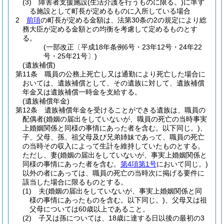
(3)
障害者支援施設
(生活介護を行うものに限る。)
に準ず
る施設として町長が定めるものに入所している場合
2
前項
の町長が定める金額は、法第30条の2の規定により総
務大臣が定める金額との均衡を考慮して定めるものとす
る。
(一部改正〔平成18年条例6号・23年12号・24年22
号・25年21号〕)
(遺族補償)
第11条
職員の公務上死亡し又は通勤により死亡した場合に
おいては、遺族補償として、その遺族に対して、遺族補償
年金又は遺族補償一時金を支給する。
(遺族補償年金)
第12条
遺族補償年金を受けることができる遺族は、職員の
配偶者
(婚姻の届出をしていないが、職員の死亡の当時事実
上婚姻関係と同様の事情にあった者を含む。以下同じ。)
、
子、父母、孫、祖父母及び兄弟姉妹であって、職員の死亡
の当時その収入によって生計を維持していたものとする。
ただし、妻
(婚姻の届出をしていないが、事実上婚姻関係と
同様の事情にあった者を含む。
第4項第1号
において同じ。)
以外の者にあっては、職員の死亡の当時次に掲げる要件に
該当した場合に限るものとする。
(1)
夫
(婚姻の届出をしていないが、事実上婚姻関係と同
様の事情にあったものを含む。以下同じ。)
、父母又は祖
父母については60歳以上であること。
(2)
子又は孫については、18歳に達する日以後の最初の3