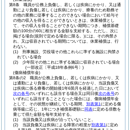
第8条
職員が公務上負傷し、若しくは疾病にかかり、又は通
勤により負傷し若しくは疾病にかかり、療養のため勤務そ
の他の業務に従事することのできない場合において給与そ
の他の収入を得ることができないときは、休業補償とし
て、その収入を得ることができない期間につき、補償基礎
額の100分の60に相当する金額を支給する。
ただし、次に
掲げる場合
(規則で定める場合に限る。)
には、その拘禁さ
れ、又は収容されている期間については、休業補償は、行
わない。
(1)
刑事施設、労役場その他これらに準ずる施設に拘禁さ
れている場合
(2)
少年院その他これに準ずる施設に収容されている場合
(一部改正〔平成18年条例6号〕)
(傷病補償年金)
第8条の2
職員が公務上負傷し、若しくは疾病にかかり、又
は通勤により負傷し、若しくは疾病にかかり、当該負傷又
は疾病に係る療養の開始後1年6箇月を経過した日において
次の各号
のいずれにも該当する場合又は同日後
次の各号
の
いずれにも該当することとなった場合には、傷病補償年金
として、その状態が継続している期間、
別表第1
に定める傷
病等級に応じ、1年につき補償基礎額に
同表
に定める倍数を
乗じて得た金額を毎年支給する。
(1)
当該負傷又は疾病が治っていないこと。
(2)
当該負傷又は疾病による障害の程度が
別表第1
に定め