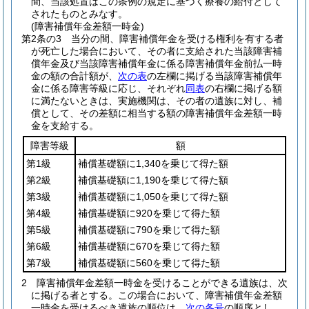
間、当該処置はこの条例の規定に基づく療養の給付として
されたものとみなす。
(障害補償年金差額一時金)
第2条の3
当分の間、障害補償年金を受ける権利を有する者
が死亡した場合において、その者に支給された当該障害補
償年金及び当該障害補償年金に係る障害補償年金前払一時
金の額の合計額が、
次の表
の左欄に掲げる当該障害補償年
金に係る障害等級に応じ、それぞれ
同表
の右欄に掲げる額
に満たないときは、実施機関は、その者の遺族に対し、補
償として、その差額に相当する額の障害補償年金差額一時
金を支給する。
障害等級
額
第1級
補償基礎額に1,340を乗じて得た額
第2級
補償基礎額に1,190を乗じて得た額
第3級
補償基礎額に1,050を乗じて得た額
第4級
補償基礎額に920を乗じて得た額
第5級
補償基礎額に790を乗じて得た額
第6級
補償基礎額に670を乗じて得た額
第7級
補償基礎額に560を乗じて得た額
2
障害補償年金差額一時金を受けることができる遺族は、次
に掲げる者とする。
この場合において、障害補償年金差額
一時金を受けるべき遺族の順位は、
次の各号
の順序とし、