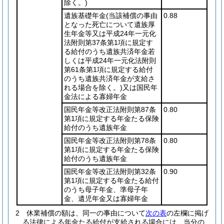
除く。)
遺族基礎年金
(当該補償の事由
0.88
となった死亡について遺族厚
生年金等又は平成24年一元化
法附則第37条第1項に規定す
る給付のうち遺族共済年金若
しくは平成24年一元化法附則
第61条第1項に規定する給付
のうち遺族共済年金が支給さ
れる場合を除く。)
又は国民年
金法による寡婦年金
国民年金等改正法附則第87条
0.80
第1項に規定する年金たる保険
給付のうち遺族年金
国民年金等改正法附則第78条
0.80
第1項に規定する年金たる保険
給付のうち遺族年金
国民年金等改正法附則第32条
0.90
第1項に規定する年金たる給付
のうち母子年金、準母子年
金、遺児年金又は寡婦年金
2
休業補償の額は、同一の事由について
次の表
の左欄に掲げ
る法律による年金たる給付が支給される場合には、当分の