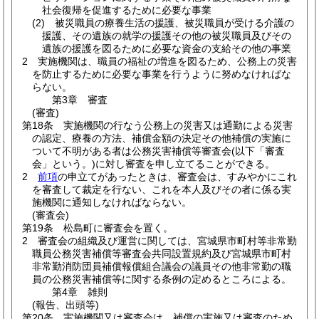
社会復帰を促進するために必要な事業
(2)
被災職員の療養生活の援護、被災職員が受ける介護の
援護、その遺族の就学の援護その他の被災職員及びその
遺族の援護を図るために必要な資金の支給その他の事業
2
実施機関は、職員の福祉の増進を図るため、公務上の災害
を防止するために必要な事業を行うように努めなければな
らない。
第3章
審査
(審査)
第18条
実施機関の行なう公務上の災害又は通勤による災害
の認定、療養の方法、補償金額の決定その他補償の実施に
ついて不明がある者は公務災害補償等審査会
(以下「審査
会」という。)
に対し審査を申し立てることができる。
2
前項
の申立てがあったときは、審査会は、すみやかにこれ
を審査して裁定を行ない、これを本人及びその者に係る実
施機関に通知しなければならない。
(審査会)
第19条
松島町に審査会を置く。
2
審査会の組織及び運営に関しては、宮城県市町村等非常勤
職員公務災害補償等審査会共同設置規約及び宮城県市町村
非常勤消防団員補償報償組合議会の議員その他非常勤の職
員の公務災害補償等に関する条例の定めるところによる。
第4章
雑則
(報告、出頭等)
第20条
実施機関又は審査会は、補償の実施又は審査のため