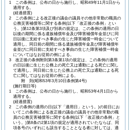
1
この条例は、公布の日から施行し、昭和49年11月1日から
適用する。
(経過措置)
2
この条例による改正後の議会の議員その他非常勤の職員の
公務災害補償等に関する条例
(以下「改正後の条例」とい
う。)
第12条第3項及び別表の規定は、この条例の適用の日
以後の期間に係る遺族補償年金及び障害補償年金並びに同
日以後に支給すべき事由の生じた障害補償一時金について
適用し、同日前の期間に係る遺族補償年金及び障害補償年
金並びに同日前に支給すべき事由の生じた障害補償一時金
についてはなお従前の例による。
3
改正後の条例附則第3条第1項の規定は、この条例の適用
の日以後に生じた公務上の死亡又は通勤による死亡に関し
て適用し、同日前に生じた公務上の死亡又は通勤による死
亡に関してはなお従前の例による。
附
則
(昭和53年3月10日
条例第4号)
(施行期日等)
1
この条例は、公布の日から施行し、昭和53年4月1日から
適用する。
(経過措置)
2
この条例の適用の日
(以下「適用日」という。)
の前日にお
いてこの条例による改正後の議会の議員その他非常勤の職
員の公務災害補償等に関する条例
(以下「改正後の条例」と
いう。)
第8条の2第1項の規定が適用されていたならば、同
項各号のいずれにも該当することとなる者に対しては、適