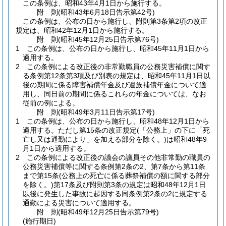
この条例は、昭和43年4月1日から施行する。
附
則
(昭和43年6月18日
告示第42号)
この条例は、公布の日から施行し、附則第3条第2項の改正
規定は、昭和42年12月1日から施行する。
附
則
(昭和45年12月25日
告示第76号)
1
この条例は、公布の日から施行し、昭和45年11月1日から
適用する。
2
この条例による改正後の非常勤職員の公務災害補償に関す
る条例第12条第3項及び別表の規定は、昭和45年11月1日以
後の期間に係る障害補償年金及び遺族補償年金について適
用し、同日前の期間に係るこれらの年金については、なお
従前の例による。
附
則
(昭和49年3月11日
告示第17号)
1
この条例は、公布の日から施行し、昭和48年12月1日から
適用する。
ただし第15条の改正規定
(「公務上」の下に「死
亡し又は通勤により」を加える部分を除く。)
は昭和48年9
月1日から適用する。
2
この条例による改正後の議会の議員その他非常勤の職員の
公務災害補償等に関する条例第2条の2、第7条から第11条
まで第15条
(公務上の死亡に係る葬祭補償の額に関する部分
を除く。)
第17条及び附則第3条の規定は昭和48年12月1日
以後に発生した事故に起因する同条例第2条の2に規定する
通勤による災害について適用する。
附
則
(昭和49年12月25日
告示第79号)
(施行期日)