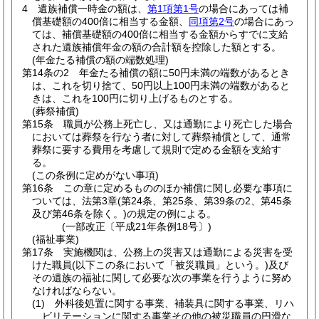
4
遺族補償一時金の額は、
第1項第1号
の場合にあっては補
償基礎額の400倍に相当する金額、
同項第2号
の場合にあっ
ては、補償基礎額の400倍に相当する金額からすでに支給
された遺族補償年金の額の合計額を控除した額とする。
(年金たる補償の額の端数処理)
第14条の2
年金たる補償の額に50円未満の端数があるとき
は、これを切り捨て、50円以上100円未満の端数があると
きは、これを100円に切り上げるものとする。
(葬祭補償)
第15条
職員が公務上死亡し、又は通勤により死亡した場合
においては葬祭を行なう者に対して葬祭補償として、通常
葬祭に要する費用を考慮して規則で定める金額を支給す
る。
(この条例に定めがない事項)
第16条
この章に定めるもののほか補償に関し必要な事項に
ついては、法第3章
(第24条、第25条、第39条の2、第45条
及び第46条を除く。)
の規定の例による。
(一部改正〔平成21年条例18号〕)
(福祉事業)
第17条
実施機関は、公務上の災害又は通勤による災害を受
けた職員
(以下この条において「被災職員」という。)
及び
その遺族の福祉に関して必要な次の事業を行うように努め
なければならない。
(1)
外科後処置に関する事業、補装具に関する事業、リハ
ビリテーションに関する事業その他の被災職員の円滑な