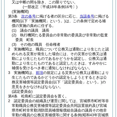
又は中断の間を除き、この限りでない。
(一部改正〔平成18年条例16号〕)
(実施機関)
第3条
次の各号
に掲げる者の区分に応じ、
当該各号
に掲げる
機関
(以下「実施機関」という。)
は、この条例で定める補
償の実施の責めに任ずる。
(1)
議会の議員 議長
(2)
執行機関たる委員会の非常勤の委員及び非常勤の監査
委員 町長
(3)
その他の職員 任命権者
2
実施機関は、職員について公務又は通勤により生じたと認
められる災害が発生した場合には、その災害が公務又は通
勤により生じたものであるかどうかを認定し、公務又は通
勤により生じたものであると認定したときは、すみやかに
補償を受けるべき者に通知しなければならない。
3
実施機関は、
前項
の規定による災害が公務又は通勤により
生じたものであるかどうかの認定をしようとするときは公
務災害補償等認定委員会
(以下「認定委員会」という。)
の
意見をきかなければならない。
(認定委員会)
第4条
松島町に認定委員会を置く。
2
認定委員会の組織及び運営に関しては、宮城県市町村等非
常勤職員公務災害補償等認定委員会共同設置規約及び宮城
県市町村非常勤消防団員補償報償組合議会の議員その他非
常勤の職員の公務災害補償等に関する条例
(昭和43年宮城県