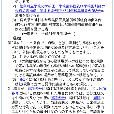
受ける者
(2)
松島町立学校の学校医、学校歯科医及び学校薬剤師の
公務災害補償に関する条例
(平成14年松島町条例第2号)
の
適用を受ける者
(3)
宮城県市町村非常勤消防団員補償報償組合補償条例
(昭和27年宮城県市町村非常勤消防団員補償報償組合条
例)
の適用を受ける者
(一部改正〔平成21年条例18号〕)
(通勤)
第2条の2
この条例で「通勤」とは、職員が、勤務のため、
次に掲げる移動を合理的な経路及び方法により行うことを
いい、公務の性質を有するものを除くものとする。
(1)
住居と勤務場所との間の往復
(2)
1の勤務場所から他の勤務場所への移動その他の規則
で定める就業の場所から勤務場所への移動
(規則で定める
職員に関する法令の規定に違反して就業している場合に
おける当該就業の場所から勤務場所への移動を除く。)
(3)
第1号
に掲げる往復に先行し、又は後続する住居間の
移動
(規則で定める要件に該当するものに限る。)
2
職員が、
前項各号
に掲げる移動の経路を逸脱し、又は
同項
各号
に掲げる移動を中断した場合においては、当該逸脱又
は中断の間及びその後の
同項各号
に掲げる移動は、
同項
の
通勤としない。
ただし、当該逸脱又は中断が、日常生活上
必要な行為であって規則で定めるものをやむを得ない事由
により行うための最小限度のものである場合は、当該逸脱