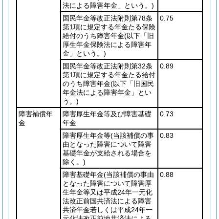
法による障害年金」という。)
国民年金等改正法附則第78条
0.75
第1項に規定する年金たる保険
給付のうち障害年金
(以下「旧
厚生年金保険法による障害年
金」という。)
国民年金等改正法附則第32条
0.89
第1項に規定する年金たる給付
のうち障害年金
(以下「旧国民
年金法による障害年金」とい
う。)
障害補償年
障害厚生年金等及び障害基礎
0.73
金
年金
障害厚生年金等
(当該補償の事
0.83
由となった障害について障害
基礎年金が支給される場合を
除く。)
障害基礎年金
(当該補償の事由
0.88
となった障害について障害厚
生年金等又は平成24年一元化
法改正前国共済法による障害
共済年金若しくは平成24年一
元化法改正前地共済法による