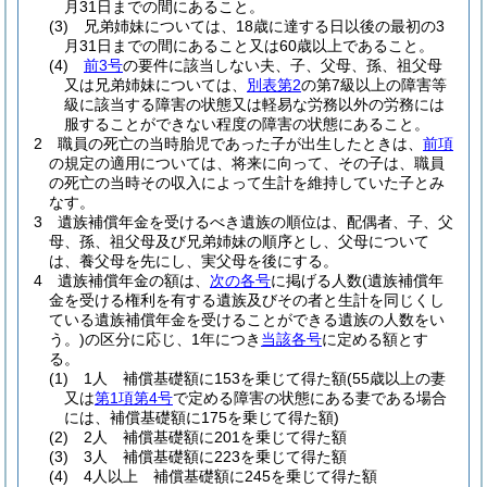
月31日までの間にあること。
(3)
兄弟姉妹については、18歳に達する日以後の最初の3
月31日までの間にあること又は60歳以上であること。
(4)
前3号
の要件に該当しない夫、子、父母、孫、祖父母
又は兄弟姉妹については、
別表第2
の第7級以上の障害等
級に該当する障害の状態又は軽易な労務以外の労務には
服することができない程度の障害の状態にあること。
2
職員の死亡の当時胎児であった子が出生したときは、
前項
の規定の適用については、将来に向って、その子は、職員
の死亡の当時その収入によって生計を維持していた子とみ
なす。
3
遺族補償年金を受けるべき遺族の順位は、配偶者、子、父
母、孫、祖父母及び兄弟姉妹の順序とし、父母について
は、養父母を先にし、実父母を後にする。
4
遺族補償年金の額は、
次の各号
に掲げる人数
(遺族補償年
金を受ける権利を有する遺族及びその者と生計を同じくし
ている遺族補償年金を受けることができる遺族の人数をい
う。)
の区分に応じ、1年につき
当該各号
に定める額とす
る。
(1)
1人 補償基礎額に153を乗じて得た額
(55歳以上の妻
又は
第1項第4号
で定める障害の状態にある妻である場合
には、補償基礎額に175を乗じて得た額)
(2)
2人 補償基礎額に201を乗じて得た額
(3)
3人 補償基礎額に223を乗じて得た額
(4)
4人以上 補償基礎額に245を乗じて得た額