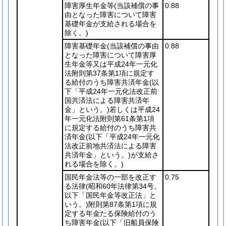
障害厚生年金等
(当該補償の事
0.88
由となった障害について障害
基礎年金が支給される場合を
除く。)
障害基礎年金
(当該補償の事由
0.88
となった障害について障害厚
生年金等又は平成24年一元化
法附則第37条第1項に規定す
る給付のうち障害共済年金
(以
下「平成24年一元化法改正前
国共済法による障害共済年
金」という。)
若しくは平成24
年一元化法附則第61条第1項
に規定する給付のうち障害共
済年金
(以下「平成24年一元化
法改正前地共済法による障害
共済年金」という。)
が支給さ
れる場合を除く。)
国民年金法等の一部を改正す
0.75
る法律
(昭和60年法律第34号。
以下「国民年金等改正法」と
いう。)
附則第87条第1項に規
定する年金たる保険給付のう
ち障害年金
(以下「旧船員保険