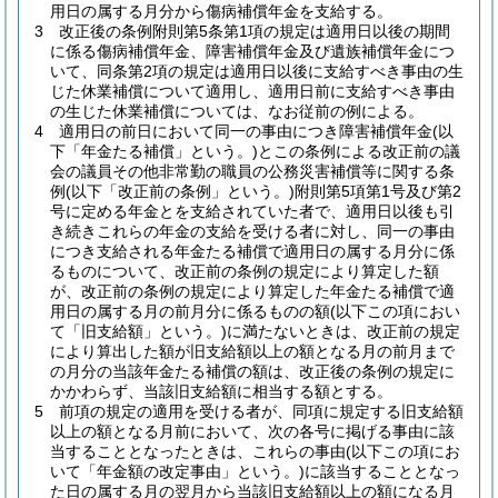
用日の属する月分から傷病補償年金を支給する。
3
改正後の条例附則第5条第1項の規定は適用日以後の期間
に係る傷病補償年金、障害補償年金及び遺族補償年金につ
いて、同条第2項の規定は適用日以後に支給すべき事由の生
じた休業補償について適用し、適用日前に支給すべき事由
の生じた休業補償については、なお従前の例による。
4
適用日の前日において同一の事由につき障害補償年金
(以
下「年金たる補償」という。)
とこの条例による改正前の議
会の議員その他非常勤の職員の公務災害補償等に関する条
例
(以下「改正前の条例」という。)
附則第5項第1号及び第2
号に定める年金とを支給されていた者で、適用日以後も引
き続きこれらの年金の支給を受ける者に対し、同一の事由
につき支給される年金たる補償で適用日の属する月分に係
るものについて、改正前の条例の規定により算定した額
が、改正前の条例の規定により算定した年金たる補償で適
用日の属する月の前月分に係るものの額
(以下この項におい
て「旧支給額」という。)
に満たないときは、改正前の規定
により算出した額が旧支給額以上の額となる月の前月まで
の月分の当該年金たる補償の額は、改正後の条例の規定に
かかわらず、当該旧支給額に相当する額とする。
5
前項の規定の適用を受ける者が、同項に規定する旧支給額
以上の額となる月前において、次の各号に掲げる事由に該
当することとなったときは、これらの事由
(以下この項にお
いて「年金額の改定事由」という。)
に該当することとなっ
た日の属する月の翌月から当該旧支給額以上の額になる月