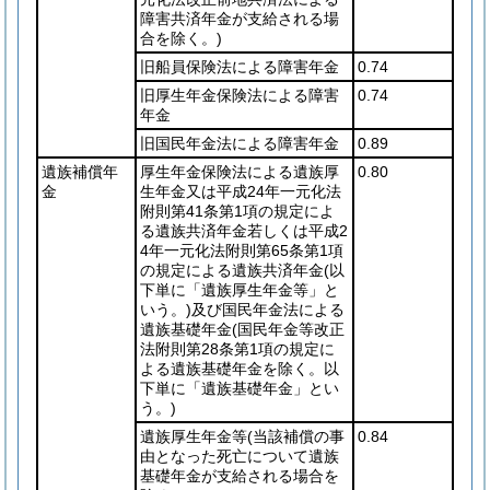
障害共済年金が支給される場
合を除く。)
旧船員保険法による障害年金
0.74
旧厚生年金保険法による障害
0.74
年金
旧国民年金法による障害年金
0.89
遺族補償年
厚生年金保険法による遺族厚
0.80
金
生年金又は平成24年一元化法
附則第41条第1項の規定によ
る遺族共済年金若しくは平成2
4年一元化法附則第65条第1項
の規定による遺族共済年金
(以
下単に「遺族厚生年金等」と
いう。)
及び国民年金法による
遺族基礎年金
(国民年金等改正
法附則第28条第1項の規定に
よる遺族基礎年金を除く。以
下単に「遺族基礎年金」とい
う。)
遺族厚生年金等
(当該補償の事
0.84
由となった死亡について遺族
基礎年金が支給される場合を