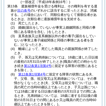
(一部改正〔平成18年条例16号〕)
第13条
遺族補償年金を受ける権利は、その権利を有する遺
族が
次の各号
のいずれかに該当するに至ったときは、消滅
する。
この場合において、同順位者がなくて後順位者があ
るときは、次順位者に遺族補償年金を支給する。
(1)
死亡したとき。
(2)
婚姻
(届出をしていないが事実上婚姻関係と同様の事
情にある場合を含む。)
をしたとき。
(3)
直系血族又は直系姻族以外の者の養子
(届出をしてい
ないが事実上養子縁組関係と同様の事情にある者を含
む。)
となったとき。
(4)
離縁によって、死亡した職員との親族関係が終了した
とき。
(5)
子、孫又は兄弟姉妹については、18歳に達した日以後
の最初の3月31日が終了したとき
(職員の死亡の時から引
き続き
第12条第1項第4号
に規定する障害の状態にあると
きを除く。)
。
(6)
第12条第1項第4号
に規定する障害の状態にある夫、
子、父母、孫、祖父母又は兄弟姉妹については、その事
情がなくなったとき
(夫、父母又は祖父母については、職
員の死亡の当時60歳以上であったとき、子又は孫につい
ては18歳に達する日以後の最初の3月31日までの間にあ
るとき、兄弟姉妹については、18歳に達する日以後の最
初の3月31日までの間にあるか又は職員の死亡の当時60
歳以上であったときを除く。)
。