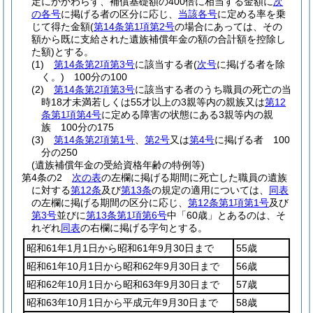
定にかかわらず、補償基礎額の400倍に相当する金額に
次
の各号
に掲げる者の区分に応じ、
当該各号
に定める率を乗
じて得た金額
(
第14条第1項第2号
の場合にあっては、その
額から既に支給された遺族補償年金の額の合計額を控除し
た額)
とする。
(1)
第14条第2項第3号
に該当する者
(
次号
に掲げる者を除
く。)
100分の100
(2)
第14条第2項第3号
に該当する者のうち職員の死亡の当
時18才未満若しくは55才以上の3親等内の親族又は
第12
条第1項第4号
に定める障害の状態にある3親等内の親
族 100分の175
(3)
第14条第2項第1号
、
第2号
又は
第4号
に掲げる者 100
分の250
(遺族補償年金の受給資格年齢の特例等)
第4条の2
次の表
の左欄に掲げる期間に死亡した職員の遺族
に対する
第12条
及び
第13条
の規定の適用については、
同表
の左欄に掲げる期間の区分に応じ、
第12条第1項第1号
及び
第3号
並びに
第13条第1項第6号
中「60歳」とあるのは、そ
れぞれ
同表
の右欄に掲げる字句とする。
昭和61年1月1日から昭和61年9月30日まで
55歳
昭和61年10月1日から昭和62年9月30日まで
56歳
昭和62年10月1日から昭和63年9月30日まで
57歳
昭和63年10月1日から平成元年9月30日まで
58歳