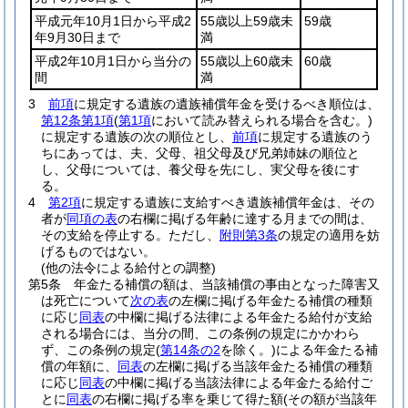
平成元年10月1日から平成2
55歳以上59歳未
59歳
年9月30日まで
満
平成2年10月1日から当分の
55歳以上60歳未
60歳
間
満
3
前項
に規定する遺族の遺族補償年金を受けるべき順位は、
第12条第1項
(
第1項
において読み替えられる場合を含む。)
に規定する遺族の次の順位とし、
前項
に規定する遺族のう
ちにあっては、夫、父母、祖父母及び兄弟姉妹の順位と
し、父母については、養父母を先にし、実父母を後にす
る。
4
第2項
に規定する遺族に支給すべき遺族補償年金は、その
者が
同項の表
の右欄に掲げる年齢に達する月までの間は、
その支給を停止する。
ただし、
附則第3条
の規定の適用を妨
げるものではない。
(他の法令による給付との調整)
第5条
年金たる補償の額は、当該補償の事由となった障害又
は死亡について
次の表
の左欄に掲げる年金たる補償の種類
に応じ
同表
の中欄に掲げる法律による年金たる給付が支給
される場合には、当分の間、この条例の規定にかかわら
ず、この条例の規定
(
第14条の2
を除く。)
による年金たる補
償の年額に、
同表
の左欄に掲げる当該年金たる補償の種類
に応じ
同表
の中欄に掲げる当該法律による年金たる給付ご
とに
同表
の右欄に掲げる率を乗じて得た額
(その額が当該年