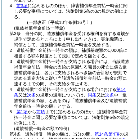
停止する。
4
前3項
に定めるもののほか、障害補償年金前払一時金に関
し必要な事項については、法附則第5条の3の規定の例によ
る。
(一部改正〔平成18年条例16号〕)
(遺族補償年金前払一時金)
第3条
当分の間、遺族補償年金を受ける権利を有する遺族が
規則で定めるところにより申し出たときは、実施機関は、
補償として、遺族補償年金前払一時金を支給する。
2
遺族補償年金前払一時金の額は、補償基礎額の1,000倍に
相当する額を限度として規則で定める額とする。
3
遺族補償年金前払一時金が支給される場合には、当該遺族
補償年金前払一時金の支給の原因たる職員の死亡に係る遺
族補償年金は、各月に支給されるべき額の合計額が規則で
定める算定方法に従い当該遺族補償年金前払一時金の額に
達するまでの間、その支給を停止する。
4
遺族補償年金前払一時金が支給される場合における
第14
条
又は
次条
の規定の適用については、
同条
又は
次条
中「遺
族補償年金の額」とあるのは「遺族補償年金及び遺族補償
年金前払一時金の額」とする。
5
第1項
から
前項
までに定めるもののほか、遺族補償年金前
払一時金に関し必要な事項については、法附則第6条の規定
の例による。
(遺族補償一時金の額の特例)
第4条
遺族補償一時金の額は、当分の間、
第14条第4項
の規