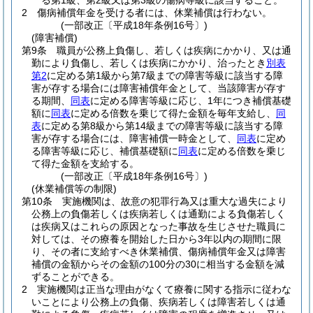
る第1級、第2級又は第3級の傷病等級に該当すること。
2
傷病補償年金を受ける者には、休業補償は行わない。
(一部改正〔平成18年条例16号〕)
(障害補償)
第9条
職員が公務上負傷し、若しくは疾病にかかり、又は通
勤により負傷し、若しくは疾病にかかり、治ったとき
別表
第2
に定める第1級から第7級までの障害等級に該当する障
害が存する場合には障害補償年金として、当該障害が存す
る期間、
同表
に定める障害等級に応じ、1年につき補償基礎
額に
同表
に定める倍数を乗じて得た金額を毎年支給し、
同
表
に定める第8級から第14級までの障害等級に該当する障
害が存する場合には、障害補償一時金として、
同表
に定め
る障害等級に応じ、補償基礎額に
同表
に定める倍数を乗じ
て得た金額を支給する。
(一部改正〔平成18年条例16号〕)
(休業補償等の制限)
第10条
実施機関は、故意の犯罪行為又は重大な過失により
公務上の負傷若しくは疾病若しくは通勤による負傷若しく
は疾病又はこれらの原因となった事故を生じさせた職員に
対しては、その療養を開始した日から3年以内の期間に限
り、その者に支給すべき休業補償、傷病補償年金又は障害
補償の金額からその金額の100分の30に相当する金額を減
ずることができる。
2
実施機関は正当な理由がなくて療養に関する指示に従わな
いことにより公務上の負傷、疾病若しくは障害若しくは通