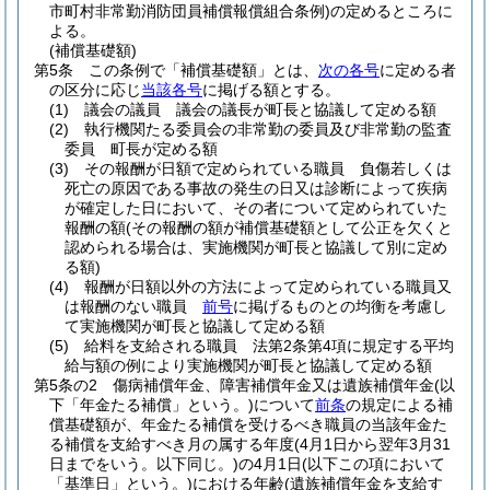
市町村非常勤消防団員補償報償組合条例)
の定めるところに
よる。
(補償基礎額)
第5条
この条例で「補償基礎額」とは、
次の各号
に定める者
の区分に応じ
当該各号
に掲げる額とする。
(1)
議会の議員 議会の議長が町長と協議して定める額
(2)
執行機関たる委員会の非常勤の委員及び非常勤の監査
委員 町長が定める額
(3)
その報酬が日額で定められている職員 負傷若しくは
死亡の原因である事故の発生の日又は診断によって疾病
が確定した日において、その者について定められていた
報酬の額
(その報酬の額が補償基礎額として公正を欠くと
認められる場合は、実施機関が町長と協議して別に定め
る額)
(4)
報酬が日額以外の方法によって定められている職員又
は報酬のない職員
前号
に掲げるものとの均衡を考慮し
て実施機関が町長と協議して定める額
(5)
給料を支給される職員 法第2条第4項に規定する平均
給与額の例により実施機関が町長と協議して定める額
第5条の2
傷病補償年金、障害補償年金又は遺族補償年金
(以
下「年金たる補償」という。)
について
前条
の規定による補
償基礎額が、年金たる補償を受けるべき職員の当該年金た
る補償を支給すべき月の属する年度
(4月1日から翌年3月31
日までをいう。以下同じ。)
の4月1日
(以下この項において
「基準日」という。)
における年齢
(遺族補償年金を支給す