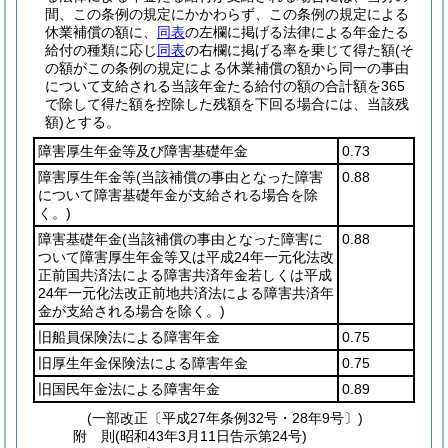
間、この条例の規定にかかわらず、この条例の規定による
休業補償の額に、
同表
の左欄に掲げる法律による年金たる
給付の種類に応じ
同表
の右欄に掲げる率を乗じて得た額
(そ
の額がこの条例の規定による休業補償の額から同一の事由
について支給される当該年金たる給付の額の合計額を365
で除して得た額を控除した残額を下回る場合には、当該残
額)
とする。
障害厚生年金等及び障害基礎年金
0.73
障害厚生年金等
(当該補償の事由となった障害
0.88
について障害基礎年金が支給される場合を除
く。)
障害基礎年金
(当該補償の事由となった障害に
0.88
ついて障害厚生年金等又は平成24年一元化法改
正前国共済法による障害共済年金若しくは平成
24年一元化法改正前地共済法による障害共済年
金が支給される場合を除く。)
旧船員保険法による障害年金
0.75
旧厚生年金保険法による障害年金
0.75
旧国民年金法による障害年金
0.89
(一部改正〔平成27年条例32号・28年9号〕)
附
則
(昭和43年3月11日
告示第24号)