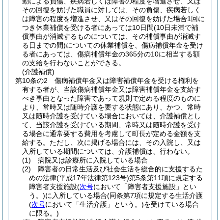
勤による負傷、疾病若しくは障害の程度を増進させ、又は
その回復を妨げた職員に対しては、その負傷、疾病若しく
は障害の程度を増進させ、又はその回復を妨げた場合1回に
つき休業補償を受ける者にあっては10日間
(10日未満で補
償事由が消滅するものについては、その補償事由が消滅す
る日までの間)
についての休業補償を、傷病補償年金を受け
る者にあっては、傷病補償年金の365分の10に相当する額
の支給を行わないことができる。
(介護補償)
第10条の2
傷病補償年金又は障害補償年金を受ける権利を
有する者が、当該傷病補償年金又は障害補償年金を支給す
べき事由となった障害であって規則で定める程度のものに
より、常時又は随時介護を要する状態にあり、かつ、常時
又は随時介護を受けている場合においては、介護補償とし
て、当該介護を受けている期間、常時又は随時介護を受け
る場合に通常要する費用を考慮して町長が定める金額を支
給する。
ただし、次に掲げる場合には、その入院し、又は
入所している期間については、介護補償は、行わない。
(1)
病院又は診療所に入院している場合
(2)
障害者の日常生活及び社会生活を総合的に支援するた
めの法律
(平成17年法律第123号)
第5条第11項に規定する
障害者支援施設
(
次号
において「障害者支援施設」とい
う。)
に入所している場合
(同条第7項に規定する生活介護
(
次号
において「生活介護」という。)
を受けている場合
に限る。)