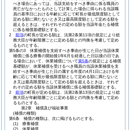
べき場合にあっては、当該支給をすべき事由に係る職員の
死亡がなかったものとして計算した場合に得られる当該職
員の基準日における年齢)
に応じて町長が最低限度額として
定める額に満たないとき又は最高限度額として定める額を
超えるときは、それぞれその定める額を当該年金たる補償
に係る補償基礎額とする。
2
前項
の町長が定める額は、法第2条第11項の規定により総
務大臣が年齢階層ごとに定める額との均衡を考慮して定め
るものとする。
第5条の3
休業補償を支給すべき事由が生じた日が当該休業
補償に係る療養の開始後1年6月を経過した日以後の日であ
る場合において、休業補償について
第5条
の規定による補償
基礎額が、休業補償を受けるべき職員の当該休業補償を支
給すべき事由が生じた日の属する年度の4月1日における年
齢に応じて町長が最低限度額として定める額に満たないと
き又は最高限度額として定める額を超えるときは、それぞ
れその定める額を当該休業補償に係る補償基礎額とする。
2
前項
の町長が定める額は、法第2条第13項の規定により総
務大臣が年齢階層ごとに定める額との均衡を考慮して定め
るものとする。
第2章
補償及び福祉事業
(補償の種類)
第6条
補償の種類は、次に掲げるものとする。
(1)
療養補償
(2)
休業補償