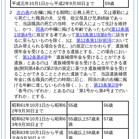
平成元年10月1日から平成2年9月30日まで
59歳
2
次の表
の左欄に掲げる期間に公務上死亡し、又は通勤によ
り死亡した職員の夫、父母、祖父母及び兄弟姉妹であっ
て、当該職員の死亡の当時、その収入によって生計を維持
し、かつ、
同表
の中欄に掲げる年齢であったもの
(
第12条第
1項第4号
に規定する者であって
第13条第1項第6号
に該当す
るに至らないものを除く。)
は、
第12条第1項
(
前項
において
読み替えられる場合を含む。)
の規定にかかわらず、遺族補
償年金を受けることができる遺族とする。
この場合におい
て、
第12条第4項
中「遺族補償年金を受けることができる
遺族」とあるのは「遺族補償年金を受けることができる遺
族
(附則第4条の2第2項の規定に基づき遺族補償年金を受け
ることができることとされた遺族であって、当該遺族補償
年金に係る職員の死亡の時期に応じ、同項の表の右欄に掲
げる年齢に達しないものを除く。)
」と、
第13条第2項
中
「各号のいずれか」とあるのは「第1号から第4号までのい
ずれか」とする。
昭和61年10月1日から昭和6
55歳
56歳
2年9月30日まで
昭和62年10月1日から昭和6
55歳以上57歳未
57歳
3年9月30日まで
満
昭和63年10月1日から平成
55歳以上58歳未
58歳
元年9月30日まで
満