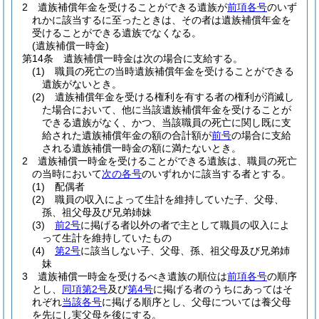
2
遺族補償年金を受けることができる遺族が
前項各号
のいず
れかに該当するに至ったときは、その者は遺族補償年金を
受けることができる遺族でなくなる。
(遺族補償一時金)
第14条
遺族補償一時金は次の場合に支給する。
(1)
職員の死亡の当時遺族補償年金を受けることができる
遺族がないとき。
(2)
遺族補償年金を受ける権利を有する者の権利が消滅し
た場合において、他に当該遺族補償年金を受けることが
できる遺族がなく、かつ、当該職員の死亡に関し既に支
給された遺族補償年金の額の合計額が
前号
の場合に支給
される遺族補償一時金の額に満たないとき。
2
遺族補償一時金を受けることができる遺族は、職員の死亡
の当時において
次の各号
のいずれかに該当する者とする。
(1)
配偶者
(2)
職員の収入によって生計を維持していた子、父母、
孫、祖父母及び兄弟姉妹
(3)
前2号
に掲げる者以外の者で主として職員の収入によ
って生計を維持していたもの
(4)
第2号
に該当しない子、父母、孫、祖父母及び兄弟姉
妹
3
遺族補償一時金を受けるべき遺族の順位は
前項各号
の順序
とし、
同項第2号
及び
第4号
に掲げる者のうちにあってはそ
れぞれ
当該各号
に掲げる順序とし、父母については養父母
を先にし実父母を後にする。