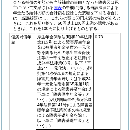
金たる補償の年額から当該補償の事由となった障害又は死
亡について支給される
同表
の中欄に掲げる当該法律による
年金たる給付の額の合計額を控除した残額を下回る場合に
は、当該残額)
とし、これらの額に50円未満の端数があると
きは、これを切り捨て、50円以上100円未満の端数がある
ときは、これを100円に切り上げるものとする。
傷病補償年
厚生年金保険法
(昭和29年法律
0.73
金
第115号)
による障害厚生年金
又は被用者年金制度の一元化
等を図るための厚生年金保険
法等の一部を改正する法律
(平
成24年法律第63号。以下「平
成24年一元化法」という。)
附
則第41条第1項の規定による
障害共済年金若しくは平成24
年一元化法附則第65条第1項
の規定による障害共済年金
(以
下単に「障害厚生年金等」と
いう。)
及び国民年金法
(昭和3
4年法律第141号)
による障害基
礎年金
(同法第30条の4の規定
による障害基礎年金を除く。
以下単に「障害基礎年金」と
いう。)