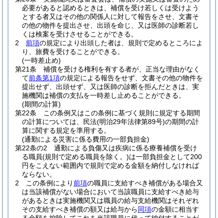
必要があると認めるときは、補償を受け若しくは受けよう
とする者又はその他の関係人に対して報告をさせ、文書そ
の他の物件を提出させ、出頭を命じ、又は医師の診断若し
くは検案を受けさせることができる。
2
前項
の規定により出頭した者は、規則で定めるところによ
り、旅費を受けることができる。
(一時差止め)
第21条
補償を受ける権利を有する者が、正当な理由がなく
て
前条第1項
の規定による報告をせず、文書その他の物件を
提出せず、出頭せず、又は医師の診断を拒んだときは、実
施機関は補償の支払を一時差し止めることができる。
(期間の計算)
第22条
この条例又はこの条例に基づく規則に規定する期間
の計算については、民法
(明治29年法律第89号)
の期間の計
算に関する規定を準用する。
(通勤による災害に係る費用の一部負担金)
第22条の2
通勤による負傷又は疾病に係る療養補償を受け
る職員
(規則で定める職員を除く。)
は一部負担金として200
円をこえない範囲内で規則で定める金額を納付しなければ
ならない。
2
この条例により
前項
の職員に支給すべき補償がある場合又
は当該補償がない場合において当該職員に支給すべき給与
があるときは実施機関又は職員の給与支給機関はそれぞれ
その支給すべき補償の額又は給与から
同項
の金額に相当す