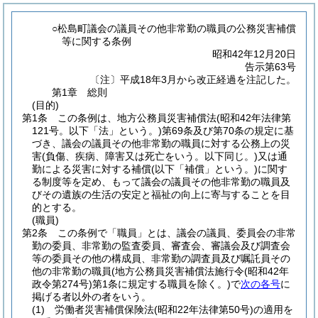
○松島町議会の議員その他非常勤の職員の公務災害補償
等に関する条例
昭和42年12月20日
告示第63号
〔注〕平成18年3月から改正経過を注記した。
第1章
総則
(目的)
第1条
この条例は、地方公務員災害補償法
(昭和42年法律第
121号。以下「法」という。)
第69条及び第70条の規定に基
づき、議会の議員その他非常勤の職員に対する公務上の災
害
(負傷、疾病、障害又は死亡をいう。以下同じ。)
又は通
勤による災害に対する補償
(以下「補償」という。)
に関す
る制度等を定め、もって議会の議員その他非常勤の職員及
びその遺族の生活の安定と福祉の向上に寄与することを目
的とする。
(職員)
第2条
この条例で「職員」とは、議会の議員、委員会の非常
勤の委員、非常勤の監査委員、審査会、審議会及び調査会
等の委員その他の構成員、非常勤の調査員及び嘱託員その
他の非常勤の職員
(地方公務員災害補償法施行令
(昭和42年
政令第274号)
第1条に規定する職員を除く。)
で
次の各号
に
掲げる者以外の者をいう。
(1)
労働者災害補償保険法
(昭和22年法律第50号)
の適用を