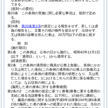
る金額を控除してこれを当該職員に代って納付することが
できる。
(規則への委任)
第23条
この条例の実施に関し必要な事項は、規則で定め
る。
(罰則)
第24条
第20条第1項
の規定による報告をせず、若しくは虚
偽の報告をし、文書その他の物件を提出せず、出頭せず、
又は医師の診断を拒んだ者は、20万円以下の罰金に処す
る。
附
則
(施行期日)
第1条
この条例は、公布の日から施行し、昭和42年12月1日
(以下「適用日」という。)
から適用する。
(経過措置)
第2条
この条例の適用前に職員が公務上負傷し、疾病にかか
り又は死亡した場合
(この条例の適用前の公務上の負傷又は
疾病によりこの条例の適用後に障害の状態となり、又は死
亡した場合を含む。)
におけるこれらの災害に係る補償につ
いては、なお従前の例による。
(脳死した者の身体に対する療養補償)
第2条の2
この条例の規定に基づく療養
(療養に要する費用の
支給に係る当該療養を含む。以下同じ。)
の給付に継続し
て、臓器の移植に関する法律
(平成9年法律第104号)
第6条第
2項の脳死した者の身体への処置がされた場合には、当分の