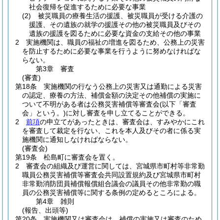
社会復帰を促進するために必要な事業
(2)
被災職員の療養生活の援護、被災職員が受ける介護の
援護、その遺族の就学の援護その他の被災職員及びその
遺族の援護を図るために必要な資金の支給その他の事業
2
実施機関は、職員の福祉の増進を図るため、公務上の災害
を防止するために必要な事業を行うように努めなければな
らない。
第3章
審査
(審査)
第18条
実施機関の行なう公務上の災害又は通勤による災害
の認定、療養の方法、補償金額の決定その他補償の実施に
ついて不明がある者は公務災害補償等審査会
(以下「審査
会」という。)
に対し審査を申し立てることができる。
2
前項
の申立てがあったときは、審査会は、すみやかにこれ
を審査して裁定を行ない、これを本人及びその者に係る実
施機関に通知しなければならない。
(審査会)
第19条
松島町に審査会を置く。
2
審査会の組織及び運営に関しては、宮城県市町村等非常勤
職員公務災害補償等審査会共同設置規約及び宮城県市町村
非常勤消防団員補償報償組合議会の議員その他非常勤の職
員の公務災害補償等に関する条例の定めるところによる。
第4章
雑則
(報告、出頭等)
第20条
実施機関又は審査会は、補償の実施又は審査のため