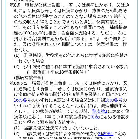
第8条
職員が公務上負傷し、若しくは疾病にかかり、又は通
勤により負傷し若しくは疾病にかかり、療養のため勤務そ
の他の業務に従事することのできない場合において給与そ
の他の収入を得ることができないときは、休業補償とし
て、その収入を得ることができない期間につき、補償基礎
額の100分の60に相当する金額を支給する。
ただし、次に
掲げる場合
(規則で定める場合に限る。)
には、その拘禁さ
れ、又は収容されている期間については、休業補償は、行
わない。
(1)
刑事施設、労役場その他これらに準ずる施設に拘禁さ
れている場合
(2)
少年院その他これに準ずる施設に収容されている場合
(一部改正〔平成18年条例6号〕)
(傷病補償年金)
第8条の2
職員が公務上負傷し、若しくは疾病にかかり、又
は通勤により負傷し、若しくは疾病にかかり、当該負傷又
は疾病に係る療養の開始後1年6箇月を経過した日において
次の各号
のいずれにも該当する場合又は同日後
次の各号
の
いずれにも該当することとなった場合には、傷病補償年金
として、その状態が継続している期間、
別表第1
に定める傷
病等級に応じ、1年につき補償基礎額に
同表
に定める倍数を
乗じて得た金額を毎年支給する。
(1)
当該負傷又は疾病が治っていないこと。
(2)
当該負傷又は疾病による障害の程度が
別表第1
に定め