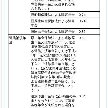
障害共済年金が支給される場
合を除く。)
旧船員保険法による障害年金
0.74
旧厚生年金保険法による障害
0.74
年金
旧国民年金法による障害年金
0.89
遺族補償年
厚生年金保険法による遺族厚
0.80
金
生年金又は平成24年一元化法
附則第41条第1項の規定によ
る遺族共済年金若しくは平成2
4年一元化法附則第65条第1項
の規定による遺族共済年金
(以
下単に「遺族厚生年金等」と
いう。)
及び国民年金法による
遺族基礎年金
(国民年金等改正
法附則第28条第1項の規定に
よる遺族基礎年金を除く。以
下単に「遺族基礎年金」とい
う。)
遺族厚生年金等
(当該補償の事
0.84
由となった死亡について遺族
基礎年金が支給される場合を