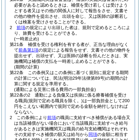
必要があると認めるときは、補償を受け若しくは受けよう
とする者又はその他の関係人に対して報告をさせ、文書そ
の他の物件を提出させ、出頭を命じ、又は医師の診断若し
くは検案を受けさせることができる。
2
前項
の規定により出頭した者は、規則で定めるところによ
り、旅費を受けることができる。
(一時差止め)
第21条
補償を受ける権利を有する者が、正当な理由がなく
て
前条第1項
の規定による報告をせず、文書その他の物件を
提出せず、出頭せず、又は医師の診断を拒んだときは、実
施機関は補償の支払を一時差し止めることができる。
(期間の計算)
第22条
この条例又はこの条例に基づく規則に規定する期間
の計算については、民法
(明治29年法律第89号)
の期間の計
算に関する規定を準用する。
(通勤による災害に係る費用の一部負担金)
第22条の2
通勤による負傷又は疾病に係る療養補償を受け
る職員
(規則で定める職員を除く。)
は一部負担金として200
円をこえない範囲内で規則で定める金額を納付しなければ
ならない。
2
この条例により
前項
の職員に支給すべき補償がある場合又
は当該補償がない場合において当該職員に支給すべき給与
があるときは実施機関又は職員の給与支給機関はそれぞれ
その支給すべき補償の額又は給与から
同項
の金額に相当す