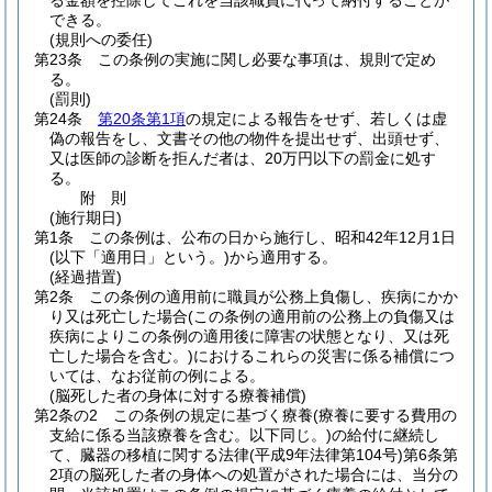
る金額を控除してこれを当該職員に代って納付することが
できる。
(規則への委任)
第23条
この条例の実施に関し必要な事項は、規則で定め
る。
(罰則)
第24条
第20条第1項
の規定による報告をせず、若しくは虚
偽の報告をし、文書その他の物件を提出せず、出頭せず、
又は医師の診断を拒んだ者は、20万円以下の罰金に処す
る。
附
則
(施行期日)
第1条
この条例は、公布の日から施行し、昭和42年12月1日
(以下「適用日」という。)
から適用する。
(経過措置)
第2条
この条例の適用前に職員が公務上負傷し、疾病にかか
り又は死亡した場合
(この条例の適用前の公務上の負傷又は
疾病によりこの条例の適用後に障害の状態となり、又は死
亡した場合を含む。)
におけるこれらの災害に係る補償につ
いては、なお従前の例による。
(脳死した者の身体に対する療養補償)
第2条の2
この条例の規定に基づく療養
(療養に要する費用の
支給に係る当該療養を含む。以下同じ。)
の給付に継続し
て、臓器の移植に関する法律
(平成9年法律第104号)
第6条第
2項の脳死した者の身体への処置がされた場合には、当分の