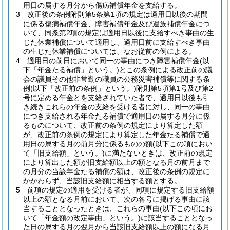
用日の属する月分から傷病補償年金を支給する。
3
改正後の条例附則第5条第1項の規定は適用日以後の期間
に係る傷病補償年金、障害補償年金及び遺族補償年金につ
いて、同条第2項の規定は適用日以後に支給すべき事由の生
じた休業補償について適用し、適用日前に支給すべき事由
の生じた休業補償については、なお従前の例による。
4
適用日の前日において同一の事由につき障害補償年金
(以
下「年金たる補償」という。)
とこの条例による改正前の議
会の議員その他非常勤の職員の公務災害補償等に関する条
例
(以下「改正前の条例」という。)
附則第5項第1号及び第2
号に定める年金とを支給されていた者で、適用日以後も引
き続きこれらの年金の支給を受ける者に対し、同一の事由
につき支給される年金たる補償で適用日の属する月分に係
るものについて、改正前の条例の規定により算定した額
が、改正前の条例の規定により算定した年金たる補償で適
用日の属する月の前月分に係るものの額
(以下この項におい
て「旧支給額」という。)
に満たないときは、改正前の規定
により算出した額が旧支給額以上の額となる月の前月まで
の月分の当該年金たる補償の額は、改正後の条例の規定に
かかわらず、当該旧支給額に相当する額とする。
5
前項の規定の適用を受ける者が、同項に規定する旧支給額
以上の額となる月前において、次の各号に掲げる事由に該
当することとなったときは、これらの事由
(以下この項にお
いて「年金額の改定事由」という。)
に該当することとなっ
た日の属する月の翌月から当該旧支給額以上の額になる月