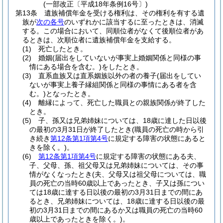
(一部改正〔平成18年条例16号〕)
第13条
遺族補償年金を受ける権利は、その権利を有する遺
族が
次の各号
のいずれかに該当するに至ったときは、消滅
する。
この場合において、同順位者がなくて後順位者があ
るときは、次順位者に遺族補償年金を支給する。
(1)
死亡したとき。
(2)
婚姻
(届出をしていないが事実上婚姻関係と同様の事
情にある場合を含む。)
をしたとき。
(3)
直系血族又は直系姻族以外の者の養子
(届出をしてい
ないが事実上養子縁組関係と同様の事情にある者を含
む。)
となったとき。
(4)
離縁によって、死亡した職員との親族関係が終了した
とき。
(5)
子、孫又は兄弟姉妹については、18歳に達した日以後
の最初の3月31日が終了したとき
(職員の死亡の時から引
き続き
第12条第1項第4号
に規定する障害の状態にあると
きを除く。)
。
(6)
第12条第1項第4号
に規定する障害の状態にある夫、
子、父母、孫、祖父母又は兄弟姉妹については、その事
情がなくなったとき
(夫、父母又は祖父母については、職
員の死亡の当時60歳以上であったとき、子又は孫につい
ては18歳に達する日以後の最初の3月31日までの間にあ
るとき、兄弟姉妹については、18歳に達する日以後の最
初の3月31日までの間にあるか又は職員の死亡の当時60
歳以上であったときを除く。)
。