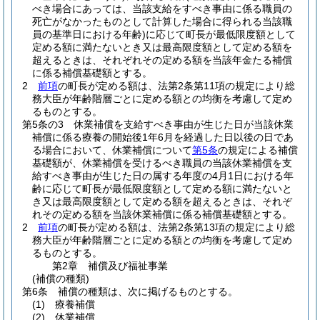
べき場合にあっては、当該支給をすべき事由に係る職員の
死亡がなかったものとして計算した場合に得られる当該職
員の基準日における年齢)
に応じて町長が最低限度額として
定める額に満たないとき又は最高限度額として定める額を
超えるときは、それぞれその定める額を当該年金たる補償
に係る補償基礎額とする。
2
前項
の町長が定める額は、法第2条第11項の規定により総
務大臣が年齢階層ごとに定める額との均衡を考慮して定め
るものとする。
第5条の3
休業補償を支給すべき事由が生じた日が当該休業
補償に係る療養の開始後1年6月を経過した日以後の日であ
る場合において、休業補償について
第5条
の規定による補償
基礎額が、休業補償を受けるべき職員の当該休業補償を支
給すべき事由が生じた日の属する年度の4月1日における年
齢に応じて町長が最低限度額として定める額に満たないと
き又は最高限度額として定める額を超えるときは、それぞ
れその定める額を当該休業補償に係る補償基礎額とする。
2
前項
の町長が定める額は、法第2条第13項の規定により総
務大臣が年齢階層ごとに定める額との均衡を考慮して定め
るものとする。
第2章
補償及び福祉事業
(補償の種類)
第6条
補償の種類は、次に掲げるものとする。
(1)
療養補償
(2)
休業補償