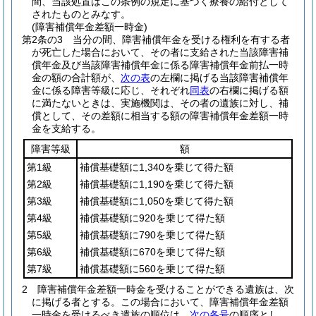
間、当該処置はこの条例の規定に基づく療養の給付として
されたものとみなす。
(障害補償年金差額一時金)
第2条の3
当分の間、障害補償年金を受ける権利を有する者
が死亡した場合において、その者に支給された当該障害補
償年金及び当該障害補償年金に係る障害補償年金前払一時
金の額の合計額が、
次の表
の左欄に掲げる当該障害補償年
金に係る障害等級に応じ、それぞれ
同表
の右欄に掲げる額
に満たないときは、実施機関は、その者の遺族に対し、補
償として、その差額に相当する額の障害補償年金差額一時
金を支給する。
障害等級
額
第1級
補償基礎額に1,340を乗じて得た額
第2級
補償基礎額に1,190を乗じて得た額
第3級
補償基礎額に1,050を乗じて得た額
第4級
補償基礎額に920を乗じて得た額
第5級
補償基礎額に790を乗じて得た額
第6級
補償基礎額に670を乗じて得た額
第7級
補償基礎額に560を乗じて得た額
2
障害補償年金差額一時金を受けることができる遺族は、次
に掲げる者とする。
この場合において、障害補償年金差額
一時金を受けるべき遺族の順位は、
次の各号
の順序とし、