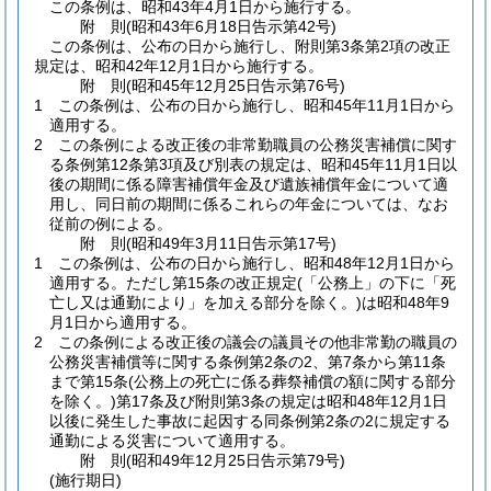
この条例は、昭和43年4月1日から施行する。
附
則
(昭和43年6月18日
告示第42号)
この条例は、公布の日から施行し、附則第3条第2項の改正
規定は、昭和42年12月1日から施行する。
附
則
(昭和45年12月25日
告示第76号)
1
この条例は、公布の日から施行し、昭和45年11月1日から
適用する。
2
この条例による改正後の非常勤職員の公務災害補償に関す
る条例第12条第3項及び別表の規定は、昭和45年11月1日以
後の期間に係る障害補償年金及び遺族補償年金について適
用し、同日前の期間に係るこれらの年金については、なお
従前の例による。
附
則
(昭和49年3月11日
告示第17号)
1
この条例は、公布の日から施行し、昭和48年12月1日から
適用する。
ただし第15条の改正規定
(「公務上」の下に「死
亡し又は通勤により」を加える部分を除く。)
は昭和48年9
月1日から適用する。
2
この条例による改正後の議会の議員その他非常勤の職員の
公務災害補償等に関する条例第2条の2、第7条から第11条
まで第15条
(公務上の死亡に係る葬祭補償の額に関する部分
を除く。)
第17条及び附則第3条の規定は昭和48年12月1日
以後に発生した事故に起因する同条例第2条の2に規定する
通勤による災害について適用する。
附
則
(昭和49年12月25日
告示第79号)
(施行期日)