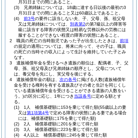
月31日までの間にあること。
(3)
兄弟姉妹については、18歳に達する日以後の最初の3
月31日までの間にあること又は60歳以上であること。
(4)
前3号
の要件に該当しない夫、子、父母、孫、祖父母
又は兄弟姉妹については、
別表第2
の第7級以上の障害等
級に該当する障害の状態又は軽易な労務以外の労務には
服することができない程度の障害の状態にあること。
2
職員の死亡の当時胎児であった子が出生したときは、
前項
の規定の適用については、将来に向って、その子は、職員
の死亡の当時その収入によって生計を維持していた子とみ
なす。
3
遺族補償年金を受けるべき遺族の順位は、配偶者、子、父
母、孫、祖父母及び兄弟姉妹の順序とし、父母について
は、養父母を先にし、実父母を後にする。
4
遺族補償年金の額は、
次の各号
に掲げる人数
(遺族補償年
金を受ける権利を有する遺族及びその者と生計を同じくし
ている遺族補償年金を受けることができる遺族の人数をい
う。)
の区分に応じ、1年につき
当該各号
に定める額とす
る。
(1)
1人 補償基礎額に153を乗じて得た額
(55歳以上の妻
又は
第1項第4号
で定める障害の状態にある妻である場合
には、補償基礎額に175を乗じて得た額)
(2)
2人 補償基礎額に201を乗じて得た額
(3)
3人 補償基礎額に223を乗じて得た額
(4)
4人以上 補償基礎額に245を乗じて得た額