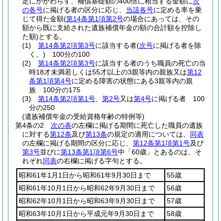
定にかかわらず、補償基礎額の400倍に相当する金額に
次
の各号
に掲げる者の区分に応じ、
当該各号
に定める率を乗
じて得た金額
(
第14条第1項第2号
の場合にあっては、その
額から既に支給された遺族補償年金の額の合計額を控除し
た額)
とする。
(1)
第14条第2項第3号
に該当する者
(
次号
に掲げる者を除
く。)
100分の100
(2)
第14条第2項第3号
に該当する者のうち職員の死亡の当
時18才未満若しくは55才以上の3親等内の親族又は
第12
条第1項第4号
に定める障害の状態にある3親等内の親
族 100分の175
(3)
第14条第2項第1号
、
第2号
又は
第4号
に掲げる者 100
分の250
(遺族補償年金の受給資格年齢の特例等)
第4条の2
次の表
の左欄に掲げる期間に死亡した職員の遺族
に対する
第12条
及び
第13条
の規定の適用については、
同表
の左欄に掲げる期間の区分に応じ、
第12条第1項第1号
及び
第3号
並びに
第13条第1項第6号
中「60歳」とあるのは、そ
れぞれ
同表
の右欄に掲げる字句とする。
昭和61年1月1日から昭和61年9月30日まで
55歳
昭和61年10月1日から昭和62年9月30日まで
56歳
昭和62年10月1日から昭和63年9月30日まで
57歳
昭和63年10月1日から平成元年9月30日まで
58歳