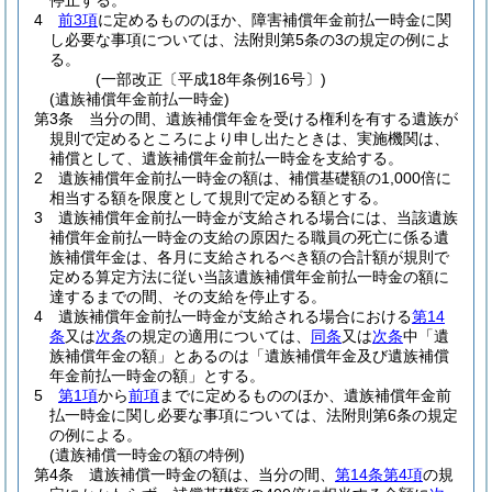
停止する。
4
前3項
に定めるもののほか、障害補償年金前払一時金に関
し必要な事項については、法附則第5条の3の規定の例によ
る。
(一部改正〔平成18年条例16号〕)
(遺族補償年金前払一時金)
第3条
当分の間、遺族補償年金を受ける権利を有する遺族が
規則で定めるところにより申し出たときは、実施機関は、
補償として、遺族補償年金前払一時金を支給する。
2
遺族補償年金前払一時金の額は、補償基礎額の1,000倍に
相当する額を限度として規則で定める額とする。
3
遺族補償年金前払一時金が支給される場合には、当該遺族
補償年金前払一時金の支給の原因たる職員の死亡に係る遺
族補償年金は、各月に支給されるべき額の合計額が規則で
定める算定方法に従い当該遺族補償年金前払一時金の額に
達するまでの間、その支給を停止する。
4
遺族補償年金前払一時金が支給される場合における
第14
条
又は
次条
の規定の適用については、
同条
又は
次条
中「遺
族補償年金の額」とあるのは「遺族補償年金及び遺族補償
年金前払一時金の額」とする。
5
第1項
から
前項
までに定めるもののほか、遺族補償年金前
払一時金に関し必要な事項については、法附則第6条の規定
の例による。
(遺族補償一時金の額の特例)
第4条
遺族補償一時金の額は、当分の間、
第14条第4項
の規