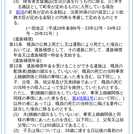
(3)
障害者支援施設
(生活介護を行うものに限る。)
に準ず
る施設として町長が定めるものに入所している場合
2
前項
の町長が定める金額は、法第30条の2の規定により総
務大臣が定める金額との均衡を考慮して定めるものとす
る。
(一部改正〔平成18年条例6号・23年12号・24年22
号・25年21号〕)
(遺族補償)
第11条
職員の公務上死亡し又は通勤により死亡した場合に
おいては、遺族補償として、その遺族に対して、遺族補償
年金又は遺族補償一時金を支給する。
(遺族補償年金)
第12条
遺族補償年金を受けることができる遺族は、職員の
配偶者
(婚姻の届出をしていないが、職員の死亡の当時事実
上婚姻関係と同様の事情にあった者を含む。以下同じ。)
、
子、父母、孫、祖父母及び兄弟姉妹であって、職員の死亡
の当時その収入によって生計を維持していたものとする。
ただし、妻
(婚姻の届出をしていないが、事実上婚姻関係と
同様の事情にあった者を含む。
第4項第1号
において同じ。)
以外の者にあっては、職員の死亡の当時次に掲げる要件に
該当した場合に限るものとする。
(1)
夫
(婚姻の届出をしていないが、事実上婚姻関係と同
様の事情にあったものを含む。以下同じ。)
、父母又は祖
父母については60歳以上であること。
(2)
子又は孫については、18歳に達する日以後の最初の3