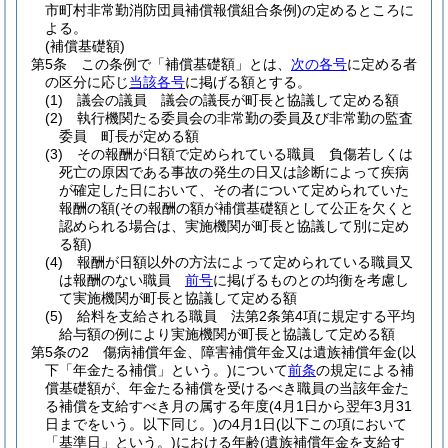
市町村非常勤消防団員補償報償組合条例)
の定めるところに
よる。
(補償基礎額)
第5条
この条例で「補償基礎額」とは、
次の各号
に定める者
の区分に応じ
当該各号
に掲げる額とする。
(1)
議会の議員 議会の議長が町長と協議して定める額
(2)
執行機関たる委員会の非常勤の委員及び非常勤の監査
委員 町長が定める額
(3)
その報酬が日額で定められている職員 負傷若しくは
死亡の原因である事故の発生の日又は診断によって疾病
が確定した日において、その者について定められていた
報酬の額
(その報酬の額が補償基礎額として公正を欠くと
認められる場合は、実施機関が町長と協議して別に定め
る額)
(4)
報酬が日額以外の方法によって定められている職員又
は報酬のない職員
前号
に掲げるものとの均衡を考慮し
て実施機関が町長と協議して定める額
(5)
給料を支給される職員 法第2条第4項に規定する平均
給与額の例により実施機関が町長と協議して定める額
第5条の2
傷病補償年金、障害補償年金又は遺族補償年金
(以
下「年金たる補償」という。)
について
前条
の規定による補
償基礎額が、年金たる補償を受けるべき職員の当該年金た
る補償を支給すべき月の属する年度
(4月1日から翌年3月31
日までをいう。以下同じ。)
の4月1日
(以下この項において
「基準日」という。)
における年齢
(遺族補償年金を支給す