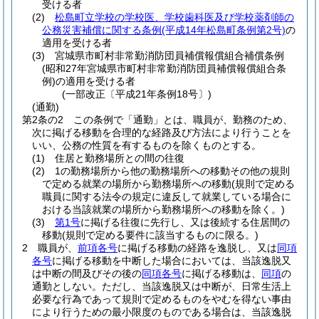
受ける者
(2)
松島町立学校の学校医、学校歯科医及び学校薬剤師の
公務災害補償に関する条例
(平成14年松島町条例第2号)
の
適用を受ける者
(3)
宮城県市町村非常勤消防団員補償報償組合補償条例
(昭和27年宮城県市町村非常勤消防団員補償報償組合条
例)
の適用を受ける者
(一部改正〔平成21年条例18号〕)
(通勤)
第2条の2
この条例で「通勤」とは、職員が、勤務のため、
次に掲げる移動を合理的な経路及び方法により行うことを
いい、公務の性質を有するものを除くものとする。
(1)
住居と勤務場所との間の往復
(2)
1の勤務場所から他の勤務場所への移動その他の規則
で定める就業の場所から勤務場所への移動
(規則で定める
職員に関する法令の規定に違反して就業している場合に
おける当該就業の場所から勤務場所への移動を除く。)
(3)
第1号
に掲げる往復に先行し、又は後続する住居間の
移動
(規則で定める要件に該当するものに限る。)
2
職員が、
前項各号
に掲げる移動の経路を逸脱し、又は
同項
各号
に掲げる移動を中断した場合においては、当該逸脱又
は中断の間及びその後の
同項各号
に掲げる移動は、
同項
の
通勤としない。
ただし、当該逸脱又は中断が、日常生活上
必要な行為であって規則で定めるものをやむを得ない事由
により行うための最小限度のものである場合は、当該逸脱