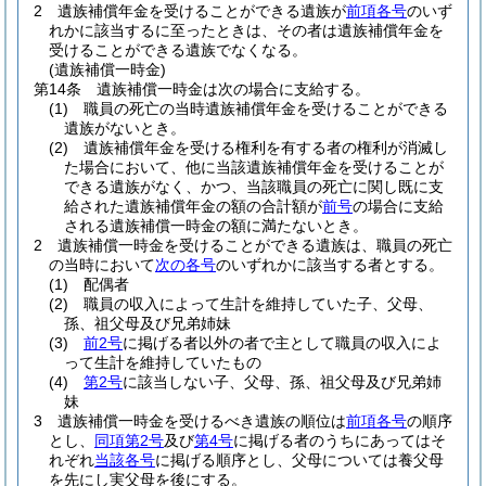
2
遺族補償年金を受けることができる遺族が
前項各号
のいず
れかに該当するに至ったときは、その者は遺族補償年金を
受けることができる遺族でなくなる。
(遺族補償一時金)
第14条
遺族補償一時金は次の場合に支給する。
(1)
職員の死亡の当時遺族補償年金を受けることができる
遺族がないとき。
(2)
遺族補償年金を受ける権利を有する者の権利が消滅し
た場合において、他に当該遺族補償年金を受けることが
できる遺族がなく、かつ、当該職員の死亡に関し既に支
給された遺族補償年金の額の合計額が
前号
の場合に支給
される遺族補償一時金の額に満たないとき。
2
遺族補償一時金を受けることができる遺族は、職員の死亡
の当時において
次の各号
のいずれかに該当する者とする。
(1)
配偶者
(2)
職員の収入によって生計を維持していた子、父母、
孫、祖父母及び兄弟姉妹
(3)
前2号
に掲げる者以外の者で主として職員の収入によ
って生計を維持していたもの
(4)
第2号
に該当しない子、父母、孫、祖父母及び兄弟姉
妹
3
遺族補償一時金を受けるべき遺族の順位は
前項各号
の順序
とし、
同項第2号
及び
第4号
に掲げる者のうちにあってはそ
れぞれ
当該各号
に掲げる順序とし、父母については養父母
を先にし実父母を後にする。