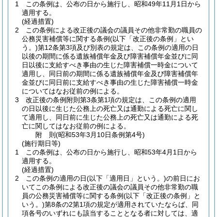
1
この条例は、公布の日から施行し、昭和49年11月1日から
適用する。
(経過措置)
2
この条例による改正後の議会の議員その他非常勤の職員の
公務災害補償等に関する条例
(以下「改正後の条例」とい
う。)
第12条第3項及び別表の規定は、この条例の適用の日
以後の期間に係る遺族補償年金及び障害補償年金並びに同
日以後に支給すべき事由の生じた障害補償一時金について
適用し、同日前の期間に係る遺族補償年金及び障害補償年
金並びに同日前に支給すべき事由の生じた障害補償一時金
についてはなお従前の例による。
3
改正後の条例附則第3条第1項の規定は、この条例の適用
の日以後に生じた公務上の死亡又は通勤による死亡に関し
て適用し、同日前に生じた公務上の死亡又は通勤による死
亡に関してはなお従前の例による。
附
則
(昭和53年3月10日
条例第4号)
(施行期日等)
1
この条例は、公布の日から施行し、昭和53年4月1日から
適用する。
(経過措置)
2
この条例の適用の日
(以下「適用日」という。)
の前日にお
いてこの条例による改正後の議会の議員その他非常勤の職
員の公務災害補償等に関する条例
(以下「改正後の条例」と
いう。)
第8条の2第1項の規定が適用されていたならば、同
項各号のいずれにも該当することとなる者に対しては、適