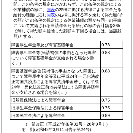
間、この条例の規定にかかわらず、この条例の規定による
休業補償の額に、
同表
の左欄に掲げる法律による年金たる
給付の種類に応じ
同表
の右欄に掲げる率を乗じて得た額
(そ
の額がこの条例の規定による休業補償の額から同一の事由
について支給される当該年金たる給付の額の合計額を365
で除して得た額を控除した残額を下回る場合には、当該残
額)
とする。
障害厚生年金等及び障害基礎年金
0.73
障害厚生年金等
(当該補償の事由となった障害
0.88
について障害基礎年金が支給される場合を除
く。)
障害基礎年金
(当該補償の事由となった障害に
0.88
ついて障害厚生年金等又は平成24年一元化法改
正前国共済法による障害共済年金若しくは平成
24年一元化法改正前地共済法による障害共済年
金が支給される場合を除く。)
旧船員保険法による障害年金
0.75
旧厚生年金保険法による障害年金
0.75
旧国民年金法による障害年金
0.89
(一部改正〔平成27年条例32号・28年9号〕)
附
則
(昭和43年3月11日
告示第24号)