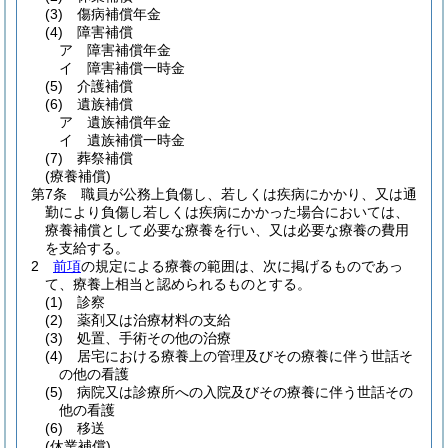
(3)
傷病補償年金
(4)
障害補償
ア
障害補償年金
イ
障害補償一時金
(5)
介護補償
(6)
遺族補償
ア
遺族補償年金
イ
遺族補償一時金
(7)
葬祭補償
(療養補償)
第7条
職員が公務上負傷し、若しくは疾病にかかり、又は通
勤により負傷し若しくは疾病にかかった場合においては、
療養補償として必要な療養を行い、又は必要な療養の費用
を支給する。
2
前項
の規定による療養の範囲は、次に掲げるものであっ
て、療養上相当と認められるものとする。
(1)
診察
(2)
薬剤又は治療材料の支給
(3)
処置、手術その他の治療
(4)
居宅における療養上の管理及びその療養に伴う世話そ
の他の看護
(5)
病院又は診療所への入院及びその療養に伴う世話その
他の看護
(6)
移送
(休業補償)