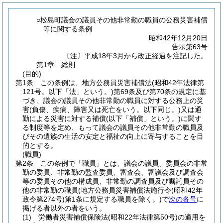
○松島町議会の議員その他非常勤の職員の公務災害補償
等に関する条例
昭和42年12月20日
告示第63号
〔注〕平成18年3月から改正経過を注記した。
第1章
総則
(目的)
第1条
この条例は、地方公務員災害補償法
(昭和42年法律第
121号。以下「法」という。)
第69条及び第70条の規定に基
づき、議会の議員その他非常勤の職員に対する公務上の災
害
(負傷、疾病、障害又は死亡をいう。以下同じ。)
又は通
勤による災害に対する補償
(以下「補償」という。)
に関す
る制度等を定め、もって議会の議員その他非常勤の職員及
びその遺族の生活の安定と福祉の向上に寄与することを目
的とする。
(職員)
第2条
この条例で「職員」とは、議会の議員、委員会の非常
勤の委員、非常勤の監査委員、審査会、審議会及び調査会
等の委員その他の構成員、非常勤の調査員及び嘱託員その
他の非常勤の職員
(地方公務員災害補償法施行令
(昭和42年
政令第274号)
第1条に規定する職員を除く。)
で
次の各号
に
掲げる者以外の者をいう。
(1)
労働者災害補償保険法
(昭和22年法律第50号)
の適用を