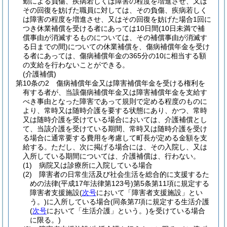
勤による負傷、疾病若しくは障害の程度を増進させ、又は
その回復を妨げた職員に対しては、その負傷、疾病若しく
は障害の程度を増進させ、又はその回復を妨げた場合1回に
つき休業補償を受ける者にあっては10日間
(10日未満で補
償事由が消滅するものについては、その補償事由が消滅す
る日までの間)
についての休業補償を、傷病補償年金を受け
る者にあっては、傷病補償年金の365分の10に相当する額
の支給を行わないことができる。
(介護補償)
第10条の2
傷病補償年金又は障害補償年金を受ける権利を
有する者が、当該傷病補償年金又は障害補償年金を支給す
べき事由となった障害であって規則で定める程度のものに
より、常時又は随時介護を要する状態にあり、かつ、常時
又は随時介護を受けている場合においては、介護補償とし
て、当該介護を受けている期間、常時又は随時介護を受け
る場合に通常要する費用を考慮して町長が定める金額を支
給する。
ただし、次に掲げる場合には、その入院し、又は
入所している期間については、介護補償は、行わない。
(1)
病院又は診療所に入院している場合
(2)
障害者の日常生活及び社会生活を総合的に支援するた
めの法律
(平成17年法律第123号)
第5条第11項に規定する
障害者支援施設
(
次号
において「障害者支援施設」とい
う。)
に入所している場合
(同条第7項に規定する生活介護
(
次号
において「生活介護」という。)
を受けている場合
に限る。)