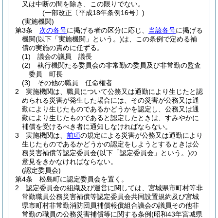
又は中断の間を除き、この限りでない。
(一部改正〔平成18年条例16号〕)
(実施機関)
第3条
次の各号
に掲げる者の区分に応じ、
当該各号
に掲げる
機関
(以下「実施機関」という。)
は、この条例で定める補
償の実施の責めに任ずる。
(1)
議会の議員 議長
(2)
執行機関たる委員会の非常勤の委員及び非常勤の監査
委員 町長
(3)
その他の職員 任命権者
2
実施機関は、職員について公務又は通勤により生じたと認
められる災害が発生した場合には、その災害が公務又は通
勤により生じたものであるかどうかを認定し、公務又は通
勤により生じたものであると認定したときは、すみやかに
補償を受けるべき者に通知しなければならない。
3
実施機関は、
前項
の規定による災害が公務又は通勤により
生じたものであるかどうかの認定をしようとするときは公
務災害補償等認定委員会
(以下「認定委員会」という。)
の
意見をきかなければならない。
(認定委員会)
第4条
松島町に認定委員会を置く。
2
認定委員会の組織及び運営に関しては、宮城県市町村等非
常勤職員公務災害補償等認定委員会共同設置規約及び宮城
県市町村非常勤消防団員補償報償組合議会の議員その他非
常勤の職員の公務災害補償等に関する条例
(昭和43年宮城県