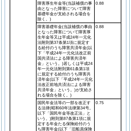
障害厚生年金等
(当該補償の事
0.88
由となった障害について障害
基礎年金が支給される場合を
除く。)
障害基礎年金
(当該補償の事由
0.88
となった障害について障害厚
生年金等又は平成24年一元化
法附則第37条第1項に規定す
る給付のうち障害共済年金
(以
下「平成24年一元化法改正前
国共済法による障害共済年
金」という。)
若しくは平成24
年一元化法附則第61条第1項
に規定する給付のうち障害共
済年金
(以下「平成24年一元化
法改正前地共済法による障害
共済年金」という。)
が支給さ
れる場合を除く。)
国民年金法等の一部を改正す
0.75
る法律
(昭和60年法律第34号。
以下「国民年金等改正法」と
いう。)
附則第87条第1項に規
定する年金たる保険給付のう
ち障害年金
(以下「旧船員保険