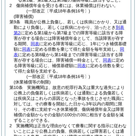
る第1級、第2級又は第3級の傷病等級に該当すること。
2
傷病補償年金を受ける者には、休業補償は行わない。
(一部改正〔平成18年条例16号〕)
(障害補償)
第9条
職員が公務上負傷し、若しくは疾病にかかり、又は通
勤により負傷し、若しくは疾病にかかり、治ったとき
別表
第2
に定める第1級から第7級までの障害等級に該当する障
害が存する場合には障害補償年金として、当該障害が存す
る期間、
同表
に定める障害等級に応じ、1年につき補償基礎
額に
同表
に定める倍数を乗じて得た金額を毎年支給し、
同
表
に定める第8級から第14級までの障害等級に該当する障
害が存する場合には、障害補償一時金として、
同表
に定め
る障害等級に応じ、補償基礎額に
同表
に定める倍数を乗じ
て得た金額を支給する。
(一部改正〔平成18年条例16号〕)
(休業補償等の制限)
第10条
実施機関は、故意の犯罪行為又は重大な過失により
公務上の負傷若しくは疾病若しくは通勤による負傷若しく
は疾病又はこれらの原因となった事故を生じさせた職員に
対しては、その療養を開始した日から3年以内の期間に限
り、その者に支給すべき休業補償、傷病補償年金又は障害
補償の金額からその金額の100分の30に相当する金額を減
ずることができる。
2
実施機関は正当な理由がなくて療養に関する指示に従わな
いことにより公務上の負傷、疾病若しくは障害若しくは通