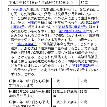
平成元年10月1日から平成2年9月30日まで
59歳
2
次の表
の左欄に掲げる期間に公務上死亡し、又は通勤によ
り死亡した職員の夫、父母、祖父母及び兄弟姉妹であっ
て、当該職員の死亡の当時、その収入によって生計を維持
し、かつ、
同表
の中欄に掲げる年齢であったもの
(
第12条第
1項第4号
に規定する者であって
第13条第1項第6号
に該当す
るに至らないものを除く。)
は、
第12条第1項
(
前項
において
読み替えられる場合を含む。)
の規定にかかわらず、遺族補
償年金を受けることができる遺族とする。
この場合におい
て、
第12条第4項
中「遺族補償年金を受けることができる
遺族」とあるのは「遺族補償年金を受けることができる遺
族
(附則第4条の2第2項の規定に基づき遺族補償年金を受け
ることができることとされた遺族であって、当該遺族補償
年金に係る職員の死亡の時期に応じ、同項の表の右欄に掲
げる年齢に達しないものを除く。)
」と、
第13条第2項
中
「各号のいずれか」とあるのは「第1号から第4号までのい
ずれか」とする。
昭和61年10月1日から昭和6
55歳
56歳
2年9月30日まで
昭和62年10月1日から昭和6
55歳以上57歳未
57歳
3年9月30日まで
満
昭和63年10月1日から平成
55歳以上58歳未
58歳
元年9月30日まで
満