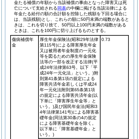
金たる補償の年額から当該補償の事由となった障害又は死
亡について支給される
同表
の中欄に掲げる当該法律による
年金たる給付の額の合計額を控除した残額を下回る場合に
は、当該残額)
とし、これらの額に50円未満の端数があると
きは、これを切り捨て、50円以上100円未満の端数がある
ときは、これを100円に切り上げるものとする。
傷病補償年
厚生年金保険法
(昭和29年法律
0.73
金
第115号)
による障害厚生年金
又は被用者年金制度の一元化
等を図るための厚生年金保険
法等の一部を改正する法律
(平
成24年法律第63号。以下「平
成24年一元化法」という。)
附
則第41条第1項の規定による
障害共済年金若しくは平成24
年一元化法附則第65条第1項
の規定による障害共済年金
(以
下単に「障害厚生年金等」と
いう。)
及び国民年金法
(昭和3
4年法律第141号)
による障害基
礎年金
(同法第30条の4の規定
による障害基礎年金を除く。
以下単に「障害基礎年金」と
いう。)