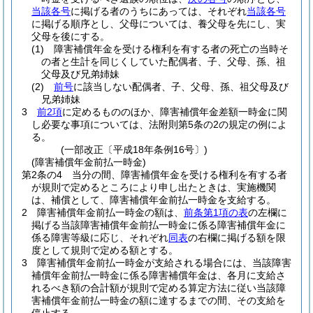
当該各号
に掲げる者のうちにあっては、それぞれ
当該各号
に掲げる順序とし、父母については、養父母を先にし、実
父母を後にする。
(1)
障害補償年金を受ける権利を有する者の死亡の当時そ
の者と生計を同じくしていた配偶者、子、父母、孫、祖
父母及び兄弟姉妹
(2)
前号
に該当しない配偶者、子、父母、孫、祖父母及び
兄弟姉妹
3
前2項
に定めるもののほか、障害補償年金差額一時金に関
し必要な事項については、法附則第5条の2の規定の例によ
る。
(一部改正〔平成18年条例16号〕)
(障害補償年金前払一時金)
第2条の4
当分の間、障害補償年金を受ける権利を有する者
が規則で定めるところにより申し出たときは、実施機関
は、補償として、障害補償年金前払一時金を支給する。
2
障害補償年金前払一時金の額は、
前条第1項の表
の左欄に
掲げる当該障害補償年金前払一時金に係る障害補償年金に
係る障害等級に応じ、それぞれ
同表
の右欄に掲げる額を限
度として規則で定める額とする。
3
障害補償年金前払一時金が支給される場合には、当該障害
補償年金前払一時金に係る障害補償年金は、各月に支給さ
れるべき額の合計額が規則で定める算定方法に従い当該障
害補償年金前払一時金の額に達するまでの間、その支給を