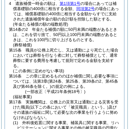
4
遺族補償一時金の額は、
第1項第1号
の場合にあっては補
償基礎額の400倍に相当する金額、
同項第2号
の場合にあっ
ては、補償基礎額の400倍に相当する金額からすでに支給
された遺族補償年金の額の合計額を控除した額とする。
(年金たる補償の額の端数処理)
第14条の2
年金たる補償の額に50円未満の端数があるとき
は、これを切り捨て、50円以上100円未満の端数があると
きは、これを100円に切り上げるものとする。
(葬祭補償)
第15条
職員が公務上死亡し、又は通勤により死亡した場合
においては葬祭を行なう者に対して葬祭補償として、通常
葬祭に要する費用を考慮して規則で定める金額を支給す
る。
(この条例に定めがない事項)
第16条
この章に定めるもののほか補償に関し必要な事項に
ついては、法第3章
(第24条、第25条、第39条の2、第45条
及び第46条を除く。)
の規定の例による。
(一部改正〔平成21年条例18号〕)
(福祉事業)
第17条
実施機関は、公務上の災害又は通勤による災害を受
けた職員
(以下この条において「被災職員」という。)
及び
その遺族の福祉に関して必要な次の事業を行うように努め
なければならない。
(1)
外科後処置に関する事業、補装具に関する事業、リハ
ビリテーションに関する事業その他の被災職員の円滑な