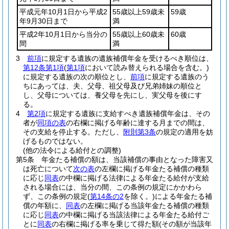
平成元年10月1日から平成2
55歳以上59歳未
59歳
年9月30日まで
満
平成2年10月1日から当分の
55歳以上60歳未
60歳
間
満
3
前項
に規定する遺族の遺族補償年金を受けるべき順位は、
第12条第1項
(
第1項
において読み替えられる場合を含む。)
に規定する遺族の次の順位とし、
前項
に規定する遺族のう
ちにあっては、夫、父母、祖父母及び兄弟姉妹の順位と
し、父母については、養父母を先にし、実父母を後にす
る。
4
第2項
に規定する遺族に支給すべき遺族補償年金は、その
者が
同項の表
の右欄に掲げる年齢に達する月までの間は、
その支給を停止する。
ただし、
附則第3条
の規定の適用を妨
げるものではない。
(他の法令による給付との調整)
第5条
年金たる補償の額は、当該補償の事由となった障害又
は死亡について
次の表
の左欄に掲げる年金たる補償の種類
に応じ
同表
の中欄に掲げる法律による年金たる給付が支給
される場合には、当分の間、この条例の規定にかかわら
ず、この条例の規定
(
第14条の2
を除く。)
による年金たる補
償の年額に、
同表
の左欄に掲げる当該年金たる補償の種類
に応じ
同表
の中欄に掲げる当該法律による年金たる給付ご
とに
同表
の右欄に掲げる率を乗じて得た額
(その額が当該年