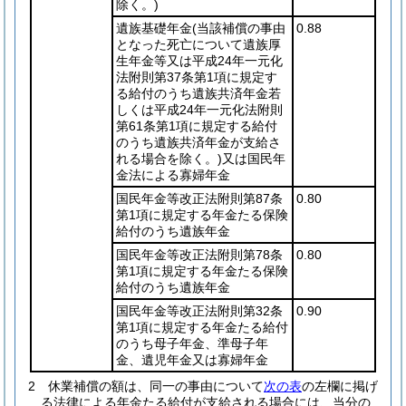
除く。)
遺族基礎年金
(当該補償の事由
0.88
となった死亡について遺族厚
生年金等又は平成24年一元化
法附則第37条第1項に規定す
る給付のうち遺族共済年金若
しくは平成24年一元化法附則
第61条第1項に規定する給付
のうち遺族共済年金が支給さ
れる場合を除く。)
又は国民年
金法による寡婦年金
国民年金等改正法附則第87条
0.80
第1項に規定する年金たる保険
給付のうち遺族年金
国民年金等改正法附則第78条
0.80
第1項に規定する年金たる保険
給付のうち遺族年金
国民年金等改正法附則第32条
0.90
第1項に規定する年金たる給付
のうち母子年金、準母子年
金、遺児年金又は寡婦年金
2
休業補償の額は、同一の事由について
次の表
の左欄に掲げ
る法律による年金たる給付が支給される場合には、当分の