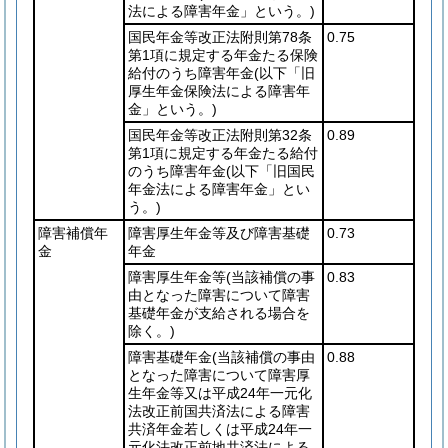
法による障害年金」という。)
国民年金等改正法附則第78条
0.75
第1項に規定する年金たる保険
給付のうち障害年金
(以下「旧
厚生年金保険法による障害年
金」という。)
国民年金等改正法附則第32条
0.89
第1項に規定する年金たる給付
のうち障害年金
(以下「旧国民
年金法による障害年金」とい
う。)
障害補償年
障害厚生年金等及び障害基礎
0.73
金
年金
障害厚生年金等
(当該補償の事
0.83
由となった障害について障害
基礎年金が支給される場合を
除く。)
障害基礎年金
(当該補償の事由
0.88
となった障害について障害厚
生年金等又は平成24年一元化
法改正前国共済法による障害
共済年金若しくは平成24年一
元化法改正前地共済法による