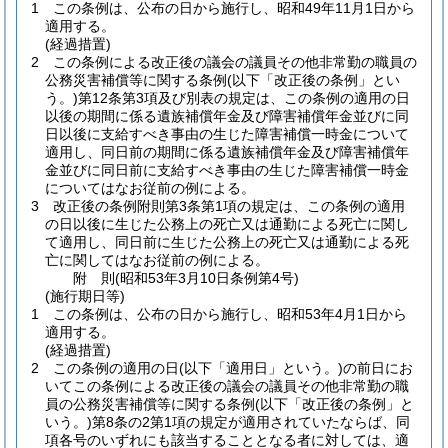
1
この条例は、公布の日から施行し、昭和49年11月1日から
適用する。
(経過措置)
2
この条例による改正後の議会の議員その他非常勤の職員の
公務災害補償等に関する条例
(以下「改正後の条例」とい
う。)
第12条第3項及び別表の規定は、この条例の適用の日
以後の期間に係る遺族補償年金及び障害補償年金並びに同
日以後に支給すべき事由の生じた障害補償一時金について
適用し、同日前の期間に係る遺族補償年金及び障害補償年
金並びに同日前に支給すべき事由の生じた障害補償一時金
についてはなお従前の例による。
3
改正後の条例附則第3条第1項の規定は、この条例の適用
の日以後に生じた公務上の死亡又は通勤による死亡に関し
て適用し、同日前に生じた公務上の死亡又は通勤による死
亡に関してはなお従前の例による。
附
則
(昭和53年3月10日
条例第4号)
(施行期日等)
1
この条例は、公布の日から施行し、昭和53年4月1日から
適用する。
(経過措置)
2
この条例の適用の日
(以下「適用日」という。)
の前日にお
いてこの条例による改正後の議会の議員その他非常勤の職
員の公務災害補償等に関する条例
(以下「改正後の条例」と
いう。)
第8条の2第1項の規定が適用されていたならば、同
項各号のいずれにも該当することとなる者に対しては、適