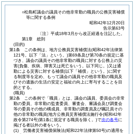
○松島町議会の議員その他非常勤の職員の公務災害補償
等に関する条例
昭和42年12月20日
告示第63号
〔注〕平成18年3月から改正経過を注記した。
第1章
総則
(目的)
第1条
この条例は、地方公務員災害補償法
(昭和42年法律第
121号。以下「法」という。)
第69条及び第70条の規定に基
づき、議会の議員その他非常勤の職員に対する公務上の災
害
(負傷、疾病、障害又は死亡をいう。以下同じ。)
又は通
勤による災害に対する補償
(以下「補償」という。)
に関す
る制度等を定め、もって議会の議員その他非常勤の職員及
びその遺族の生活の安定と福祉の向上に寄与することを目
的とする。
(職員)
第2条
この条例で「職員」とは、議会の議員、委員会の非常
勤の委員、非常勤の監査委員、審査会、審議会及び調査会
等の委員その他の構成員、非常勤の調査員及び嘱託員その
他の非常勤の職員
(地方公務員災害補償法施行令
(昭和42年
政令第274号)
第1条に規定する職員を除く。)
で
次の各号
に
掲げる者以外の者をいう。
(1)
労働者災害補償保険法
(昭和22年法律第50号)
の適用を