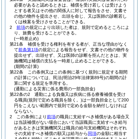
必要があると認めるときは、補償を受け若しくは受けよう
とする者又はその他の関係人に対して報告をさせ、文書そ
の他の物件を提出させ、出頭を命じ、又は医師の診断若し
くは検案を受けさせることができる。
2
前項
の規定により出頭した者は、規則で定めるところによ
り、旅費を受けることができる。
(一時差止め)
第21条
補償を受ける権利を有する者が、正当な理由がなく
て
前条第1項
の規定による報告をせず、文書その他の物件を
提出せず、出頭せず、又は医師の診断を拒んだときは、実
施機関は補償の支払を一時差し止めることができる。
(期間の計算)
第22条
この条例又はこの条例に基づく規則に規定する期間
の計算については、民法
(明治29年法律第89号)
の期間の計
算に関する規定を準用する。
(通勤による災害に係る費用の一部負担金)
第22条の2
通勤による負傷又は疾病に係る療養補償を受け
る職員
(規則で定める職員を除く。)
は一部負担金として200
円をこえない範囲内で規則で定める金額を納付しなければ
ならない。
2
この条例により
前項
の職員に支給すべき補償がある場合又
は当該補償がない場合において当該職員に支給すべき給与
があるときは実施機関又は職員の給与支給機関はそれぞれ
その支給すべき補償の額又は給与から
同項
の金額に相当す