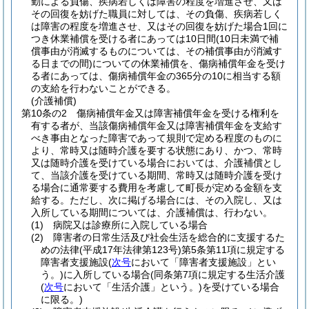
勤による負傷、疾病若しくは障害の程度を増進させ、又は
その回復を妨げた職員に対しては、その負傷、疾病若しく
は障害の程度を増進させ、又はその回復を妨げた場合1回に
つき休業補償を受ける者にあっては10日間
(10日未満で補
償事由が消滅するものについては、その補償事由が消滅す
る日までの間)
についての休業補償を、傷病補償年金を受け
る者にあっては、傷病補償年金の365分の10に相当する額
の支給を行わないことができる。
(介護補償)
第10条の2
傷病補償年金又は障害補償年金を受ける権利を
有する者が、当該傷病補償年金又は障害補償年金を支給す
べき事由となった障害であって規則で定める程度のものに
より、常時又は随時介護を要する状態にあり、かつ、常時
又は随時介護を受けている場合においては、介護補償とし
て、当該介護を受けている期間、常時又は随時介護を受け
る場合に通常要する費用を考慮して町長が定める金額を支
給する。
ただし、次に掲げる場合には、その入院し、又は
入所している期間については、介護補償は、行わない。
(1)
病院又は診療所に入院している場合
(2)
障害者の日常生活及び社会生活を総合的に支援するた
めの法律
(平成17年法律第123号)
第5条第11項に規定する
障害者支援施設
(
次号
において「障害者支援施設」とい
う。)
に入所している場合
(同条第7項に規定する生活介護
(
次号
において「生活介護」という。)
を受けている場合
に限る。)