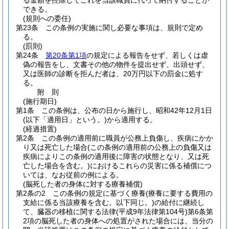
る金額を控除してこれを当該職員に代って納付することが
できる。
(規則への委任)
第23条
この条例の実施に関し必要な事項は、規則で定め
る。
(罰則)
第24条
第20条第1項
の規定による報告をせず、若しくは虚
偽の報告をし、文書その他の物件を提出せず、出頭せず、
又は医師の診断を拒んだ者は、20万円以下の罰金に処す
る。
附
則
(施行期日)
第1条
この条例は、公布の日から施行し、昭和42年12月1日
(以下「適用日」という。)
から適用する。
(経過措置)
第2条
この条例の適用前に職員が公務上負傷し、疾病にかか
り又は死亡した場合
(この条例の適用前の公務上の負傷又は
疾病によりこの条例の適用後に障害の状態となり、又は死
亡した場合を含む。)
におけるこれらの災害に係る補償につ
いては、なお従前の例による。
(脳死した者の身体に対する療養補償)
第2条の2
この条例の規定に基づく療養
(療養に要する費用の
支給に係る当該療養を含む。以下同じ。)
の給付に継続し
て、臓器の移植に関する法律
(平成9年法律第104号)
第6条第
2項の脳死した者の身体への処置がされた場合には、当分の