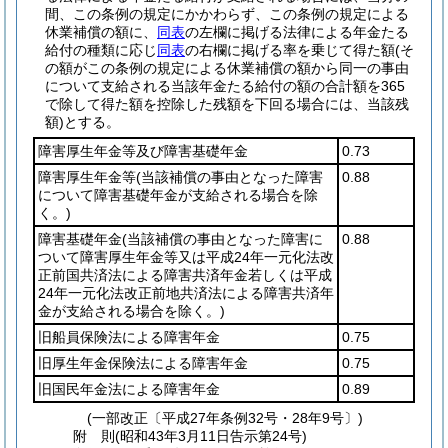
間、この条例の規定にかかわらず、この条例の規定による
休業補償の額に、
同表
の左欄に掲げる法律による年金たる
給付の種類に応じ
同表
の右欄に掲げる率を乗じて得た額
(そ
の額がこの条例の規定による休業補償の額から同一の事由
について支給される当該年金たる給付の額の合計額を365
で除して得た額を控除した残額を下回る場合には、当該残
額)
とする。
障害厚生年金等及び障害基礎年金
0.73
障害厚生年金等
(当該補償の事由となった障害
0.88
について障害基礎年金が支給される場合を除
く。)
障害基礎年金
(当該補償の事由となった障害に
0.88
ついて障害厚生年金等又は平成24年一元化法改
正前国共済法による障害共済年金若しくは平成
24年一元化法改正前地共済法による障害共済年
金が支給される場合を除く。)
旧船員保険法による障害年金
0.75
旧厚生年金保険法による障害年金
0.75
旧国民年金法による障害年金
0.89
(一部改正〔平成27年条例32号・28年9号〕)
附
則
(昭和43年3月11日
告示第24号)