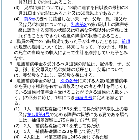
月31日までの間にあること。
(3)
兄弟姉妹については、18歳に達する日以後の最初の3
月31日までの間にあること又は60歳以上であること。
(4)
前3号
の要件に該当しない夫、子、父母、孫、祖父母
又は兄弟姉妹については、
別表第2
の第7級以上の障害等
級に該当する障害の状態又は軽易な労務以外の労務には
服することができない程度の障害の状態にあること。
2
職員の死亡の当時胎児であった子が出生したときは、
前項
の規定の適用については、将来に向って、その子は、職員
の死亡の当時その収入によって生計を維持していた子とみ
なす。
3
遺族補償年金を受けるべき遺族の順位は、配偶者、子、父
母、孫、祖父母及び兄弟姉妹の順序とし、父母について
は、養父母を先にし、実父母を後にする。
4
遺族補償年金の額は、
次の各号
に掲げる人数
(遺族補償年
金を受ける権利を有する遺族及びその者と生計を同じくし
ている遺族補償年金を受けることができる遺族の人数をい
う。)
の区分に応じ、1年につき
当該各号
に定める額とす
る。
(1)
1人 補償基礎額に153を乗じて得た額
(55歳以上の妻
又は
第1項第4号
で定める障害の状態にある妻である場合
には、補償基礎額に175を乗じて得た額)
(2)
2人 補償基礎額に201を乗じて得た額
(3)
3人 補償基礎額に223を乗じて得た額
(4)
4人以上 補償基礎額に245を乗じて得た額