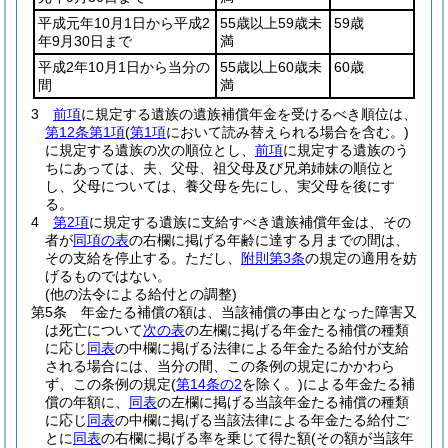
平成元年10月1日から平成2
55歳以上59歳未
59歳
年9月30日まで
満
平成2年10月1日から当分の
55歳以上60歳未
60歳
間
満
3
前項
に規定する遺族の遺族補償年金を受けるべき順位は、
第12条第1項
(
第1項
において読み替えられる場合を含む。)
に規定する遺族の次の順位とし、
前項
に規定する遺族のう
ちにあっては、夫、父母、祖父母及び兄弟姉妹の順位と
し、父母については、養父母を先にし、実父母を後にす
る。
4
第2項
に規定する遺族に支給すべき遺族補償年金は、その
者が
同項の表
の右欄に掲げる年齢に達する月までの間は、
その支給を停止する。
ただし、
附則第3条
の規定の適用を妨
げるものではない。
(他の法令による給付との調整)
第5条
年金たる補償の額は、当該補償の事由となった障害又
は死亡について
次の表
の左欄に掲げる年金たる補償の種類
に応じ
同表
の中欄に掲げる法律による年金たる給付が支給
される場合には、当分の間、この条例の規定にかかわら
ず、この条例の規定
(
第14条の2
を除く。)
による年金たる補
償の年額に、
同表
の左欄に掲げる当該年金たる補償の種類
に応じ
同表
の中欄に掲げる当該法律による年金たる給付ご
とに
同表
の右欄に掲げる率を乗じて得た額
(その額が当該年