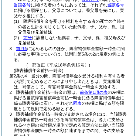
当該各号
に掲げる者のうちにあっては、それぞれ
当該各号
に掲げる順序とし、父母については、養父母を先にし、実
父母を後にする。
(1)
障害補償年金を受ける権利を有する者の死亡の当時そ
の者と生計を同じくしていた配偶者、子、父母、孫、祖
父母及び兄弟姉妹
(2)
前号
に該当しない配偶者、子、父母、孫、祖父母及び
兄弟姉妹
3
前2項
に定めるもののほか、障害補償年金差額一時金に関
し必要な事項については、法附則第5条の2の規定の例によ
る。
(一部改正〔平成18年条例16号〕)
(障害補償年金前払一時金)
第2条の4
当分の間、障害補償年金を受ける権利を有する者
が規則で定めるところにより申し出たときは、実施機関
は、補償として、障害補償年金前払一時金を支給する。
2
障害補償年金前払一時金の額は、
前条第1項の表
の左欄に
掲げる当該障害補償年金前払一時金に係る障害補償年金に
係る障害等級に応じ、それぞれ
同表
の右欄に掲げる額を限
度として規則で定める額とする。
3
障害補償年金前払一時金が支給される場合には、当該障害
補償年金前払一時金に係る障害補償年金は、各月に支給さ
れるべき額の合計額が規則で定める算定方法に従い当該障
害補償年金前払一時金の額に達するまでの間、その支給を