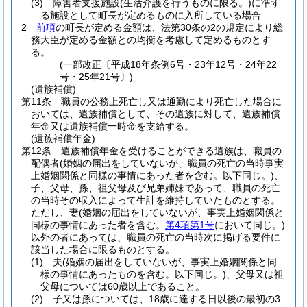
(3)
障害者支援施設
(生活介護を行うものに限る。)
に準ず
る施設として町長が定めるものに入所している場合
2
前項
の町長が定める金額は、法第30条の2の規定により総
務大臣が定める金額との均衡を考慮して定めるものとす
る。
(一部改正〔平成18年条例6号・23年12号・24年22
号・25年21号〕)
(遺族補償)
第11条
職員の公務上死亡し又は通勤により死亡した場合に
おいては、遺族補償として、その遺族に対して、遺族補償
年金又は遺族補償一時金を支給する。
(遺族補償年金)
第12条
遺族補償年金を受けることができる遺族は、職員の
配偶者
(婚姻の届出をしていないが、職員の死亡の当時事実
上婚姻関係と同様の事情にあった者を含む。以下同じ。)
、
子、父母、孫、祖父母及び兄弟姉妹であって、職員の死亡
の当時その収入によって生計を維持していたものとする。
ただし、妻
(婚姻の届出をしていないが、事実上婚姻関係と
同様の事情にあった者を含む。
第4項第1号
において同じ。)
以外の者にあっては、職員の死亡の当時次に掲げる要件に
該当した場合に限るものとする。
(1)
夫
(婚姻の届出をしていないが、事実上婚姻関係と同
様の事情にあったものを含む。以下同じ。)
、父母又は祖
父母については60歳以上であること。
(2)
子又は孫については、18歳に達する日以後の最初の3