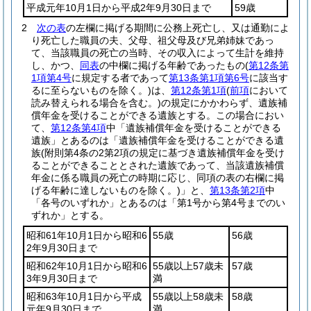
平成元年10月1日から平成2年9月30日まで
59歳
2
次の表
の左欄に掲げる期間に公務上死亡し、又は通勤によ
り死亡した職員の夫、父母、祖父母及び兄弟姉妹であっ
て、当該職員の死亡の当時、その収入によって生計を維持
し、かつ、
同表
の中欄に掲げる年齢であったもの
(
第12条第
1項第4号
に規定する者であって
第13条第1項第6号
に該当す
るに至らないものを除く。)
は、
第12条第1項
(
前項
において
読み替えられる場合を含む。)
の規定にかかわらず、遺族補
償年金を受けることができる遺族とする。
この場合におい
て、
第12条第4項
中「遺族補償年金を受けることができる
遺族」とあるのは「遺族補償年金を受けることができる遺
族
(附則第4条の2第2項の規定に基づき遺族補償年金を受け
ることができることとされた遺族であって、当該遺族補償
年金に係る職員の死亡の時期に応じ、同項の表の右欄に掲
げる年齢に達しないものを除く。)
」と、
第13条第2項
中
「各号のいずれか」とあるのは「第1号から第4号までのい
ずれか」とする。
昭和61年10月1日から昭和6
55歳
56歳
2年9月30日まで
昭和62年10月1日から昭和6
55歳以上57歳未
57歳
3年9月30日まで
満
昭和63年10月1日から平成
55歳以上58歳未
58歳
元年9月30日まで
満