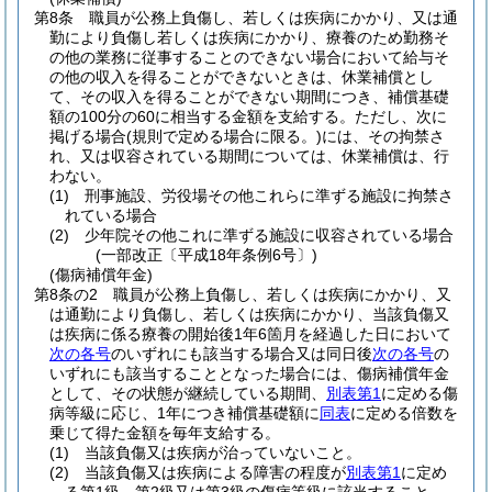
第8条
職員が公務上負傷し、若しくは疾病にかかり、又は通
勤により負傷し若しくは疾病にかかり、療養のため勤務そ
の他の業務に従事することのできない場合において給与そ
の他の収入を得ることができないときは、休業補償とし
て、その収入を得ることができない期間につき、補償基礎
額の100分の60に相当する金額を支給する。
ただし、次に
掲げる場合
(規則で定める場合に限る。)
には、その拘禁さ
れ、又は収容されている期間については、休業補償は、行
わない。
(1)
刑事施設、労役場その他これらに準ずる施設に拘禁さ
れている場合
(2)
少年院その他これに準ずる施設に収容されている場合
(一部改正〔平成18年条例6号〕)
(傷病補償年金)
第8条の2
職員が公務上負傷し、若しくは疾病にかかり、又
は通勤により負傷し、若しくは疾病にかかり、当該負傷又
は疾病に係る療養の開始後1年6箇月を経過した日において
次の各号
のいずれにも該当する場合又は同日後
次の各号
の
いずれにも該当することとなった場合には、傷病補償年金
として、その状態が継続している期間、
別表第1
に定める傷
病等級に応じ、1年につき補償基礎額に
同表
に定める倍数を
乗じて得た金額を毎年支給する。
(1)
当該負傷又は疾病が治っていないこと。
(2)
当該負傷又は疾病による障害の程度が
別表第1
に定め