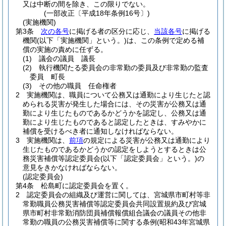
又は中断の間を除き、この限りでない。
(一部改正〔平成18年条例16号〕)
(実施機関)
第3条
次の各号
に掲げる者の区分に応じ、
当該各号
に掲げる
機関
(以下「実施機関」という。)
は、この条例で定める補
償の実施の責めに任ずる。
(1)
議会の議員 議長
(2)
執行機関たる委員会の非常勤の委員及び非常勤の監査
委員 町長
(3)
その他の職員 任命権者
2
実施機関は、職員について公務又は通勤により生じたと認
められる災害が発生した場合には、その災害が公務又は通
勤により生じたものであるかどうかを認定し、公務又は通
勤により生じたものであると認定したときは、すみやかに
補償を受けるべき者に通知しなければならない。
3
実施機関は、
前項
の規定による災害が公務又は通勤により
生じたものであるかどうかの認定をしようとするときは公
務災害補償等認定委員会
(以下「認定委員会」という。)
の
意見をきかなければならない。
(認定委員会)
第4条
松島町に認定委員会を置く。
2
認定委員会の組織及び運営に関しては、宮城県市町村等非
常勤職員公務災害補償等認定委員会共同設置規約及び宮城
県市町村非常勤消防団員補償報償組合議会の議員その他非
常勤の職員の公務災害補償等に関する条例
(昭和43年宮城県