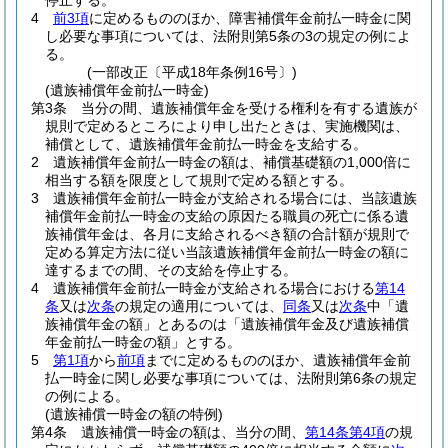
停止する。
4
前3項
に定めるもののほか、障害補償年金前払一時金に関
し必要な事項については、法附則第5条の3の規定の例によ
る。
(一部改正〔平成18年条例16号〕)
(遺族補償年金前払一時金)
第3条
当分の間、遺族補償年金を受ける権利を有する遺族が
規則で定めるところにより申し出たときは、実施機関は、
補償として、遺族補償年金前払一時金を支給する。
2
遺族補償年金前払一時金の額は、補償基礎額の1,000倍に
相当する額を限度として規則で定める額とする。
3
遺族補償年金前払一時金が支給される場合には、当該遺族
補償年金前払一時金の支給の原因たる職員の死亡に係る遺
族補償年金は、各月に支給されるべき額の合計額が規則で
定める算定方法に従い当該遺族補償年金前払一時金の額に
達するまでの間、その支給を停止する。
4
遺族補償年金前払一時金が支給される場合における
第14
条
又は
次条
の規定の適用については、
同条
又は
次条
中「遺
族補償年金の額」とあるのは「遺族補償年金及び遺族補償
年金前払一時金の額」とする。
5
第1項
から
前項
までに定めるもののほか、遺族補償年金前
払一時金に関し必要な事項については、法附則第6条の規定
の例による。
(遺族補償一時金の額の特例)
第4条
遺族補償一時金の額は、当分の間、
第14条第4項
の規