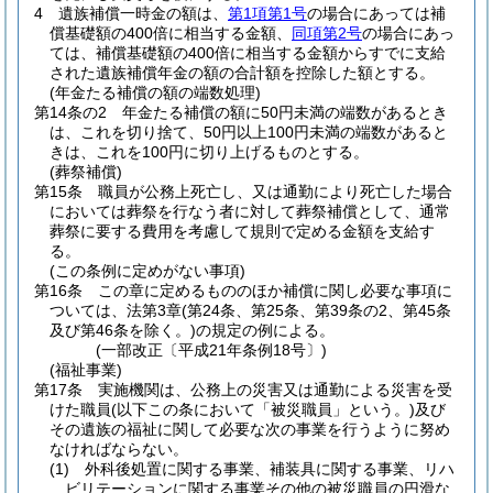
4
遺族補償一時金の額は、
第1項第1号
の場合にあっては補
償基礎額の400倍に相当する金額、
同項第2号
の場合にあっ
ては、補償基礎額の400倍に相当する金額からすでに支給
された遺族補償年金の額の合計額を控除した額とする。
(年金たる補償の額の端数処理)
第14条の2
年金たる補償の額に50円未満の端数があるとき
は、これを切り捨て、50円以上100円未満の端数があると
きは、これを100円に切り上げるものとする。
(葬祭補償)
第15条
職員が公務上死亡し、又は通勤により死亡した場合
においては葬祭を行なう者に対して葬祭補償として、通常
葬祭に要する費用を考慮して規則で定める金額を支給す
る。
(この条例に定めがない事項)
第16条
この章に定めるもののほか補償に関し必要な事項に
ついては、法第3章
(第24条、第25条、第39条の2、第45条
及び第46条を除く。)
の規定の例による。
(一部改正〔平成21年条例18号〕)
(福祉事業)
第17条
実施機関は、公務上の災害又は通勤による災害を受
けた職員
(以下この条において「被災職員」という。)
及び
その遺族の福祉に関して必要な次の事業を行うように努め
なければならない。
(1)
外科後処置に関する事業、補装具に関する事業、リハ
ビリテーションに関する事業その他の被災職員の円滑な