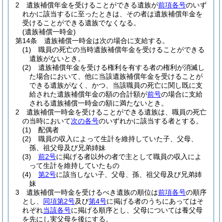
2
遺族補償年金を受けることができる遺族が
前項各号
のいず
れかに該当するに至ったときは、その者は遺族補償年金を
受けることができる遺族でなくなる。
(遺族補償一時金)
第14条
遺族補償一時金は次の場合に支給する。
(1)
職員の死亡の当時遺族補償年金を受けることができる
遺族がないとき。
(2)
遺族補償年金を受ける権利を有する者の権利が消滅し
た場合において、他に当該遺族補償年金を受けることが
できる遺族がなく、かつ、当該職員の死亡に関し既に支
給された遺族補償年金の額の合計額が
前号
の場合に支給
される遺族補償一時金の額に満たないとき。
2
遺族補償一時金を受けることができる遺族は、職員の死亡
の当時において
次の各号
のいずれかに該当する者とする。
(1)
配偶者
(2)
職員の収入によって生計を維持していた子、父母、
孫、祖父母及び兄弟姉妹
(3)
前2号
に掲げる者以外の者で主として職員の収入によ
って生計を維持していたもの
(4)
第2号
に該当しない子、父母、孫、祖父母及び兄弟姉
妹
3
遺族補償一時金を受けるべき遺族の順位は
前項各号
の順序
とし、
同項第2号
及び
第4号
に掲げる者のうちにあってはそ
れぞれ
当該各号
に掲げる順序とし、父母については養父母
を先にし実父母を後にする。