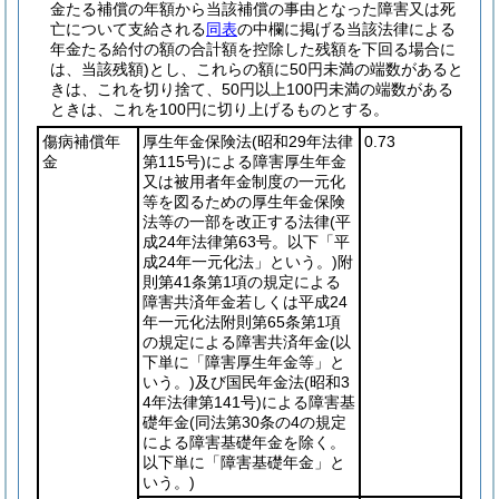
金たる補償の年額から当該補償の事由となった障害又は死
亡について支給される
同表
の中欄に掲げる当該法律による
年金たる給付の額の合計額を控除した残額を下回る場合に
は、当該残額)
とし、これらの額に50円未満の端数があると
きは、これを切り捨て、50円以上100円未満の端数がある
ときは、これを100円に切り上げるものとする。
傷病補償年
厚生年金保険法
(昭和29年法律
0.73
金
第115号)
による障害厚生年金
又は被用者年金制度の一元化
等を図るための厚生年金保険
法等の一部を改正する法律
(平
成24年法律第63号。以下「平
成24年一元化法」という。)
附
則第41条第1項の規定による
障害共済年金若しくは平成24
年一元化法附則第65条第1項
の規定による障害共済年金
(以
下単に「障害厚生年金等」と
いう。)
及び国民年金法
(昭和3
4年法律第141号)
による障害基
礎年金
(同法第30条の4の規定
による障害基礎年金を除く。
以下単に「障害基礎年金」と
いう。)