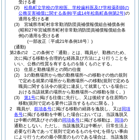
受ける者
(2)
松島町立学校の学校医、学校歯科医及び学校薬剤師の
公務災害補償に関する条例
(平成14年松島町条例第2号)
の
適用を受ける者
(3)
宮城県市町村非常勤消防団員補償報償組合補償条例
(昭和27年宮城県市町村非常勤消防団員補償報償組合条
例)
の適用を受ける者
(一部改正〔平成21年条例18号〕)
(通勤)
第2条の2
この条例で「通勤」とは、職員が、勤務のため、
次に掲げる移動を合理的な経路及び方法により行うことを
いい、公務の性質を有するものを除くものとする。
(1)
住居と勤務場所との間の往復
(2)
1の勤務場所から他の勤務場所への移動その他の規則
で定める就業の場所から勤務場所への移動
(規則で定める
職員に関する法令の規定に違反して就業している場合に
おける当該就業の場所から勤務場所への移動を除く。)
(3)
第1号
に掲げる往復に先行し、又は後続する住居間の
移動
(規則で定める要件に該当するものに限る。)
2
職員が、
前項各号
に掲げる移動の経路を逸脱し、又は
同項
各号
に掲げる移動を中断した場合においては、当該逸脱又
は中断の間及びその後の
同項各号
に掲げる移動は、
同項
の
通勤としない。
ただし、当該逸脱又は中断が、日常生活上
必要な行為であって規則で定めるものをやむを得ない事由
により行うための最小限度のものである場合は、当該逸脱