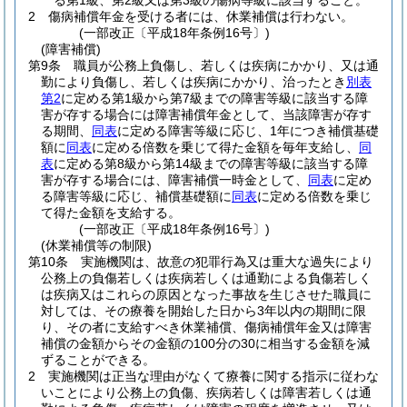
る第1級、第2級又は第3級の傷病等級に該当すること。
2
傷病補償年金を受ける者には、休業補償は行わない。
(一部改正〔平成18年条例16号〕)
(障害補償)
第9条
職員が公務上負傷し、若しくは疾病にかかり、又は通
勤により負傷し、若しくは疾病にかかり、治ったとき
別表
第2
に定める第1級から第7級までの障害等級に該当する障
害が存する場合には障害補償年金として、当該障害が存す
る期間、
同表
に定める障害等級に応じ、1年につき補償基礎
額に
同表
に定める倍数を乗じて得た金額を毎年支給し、
同
表
に定める第8級から第14級までの障害等級に該当する障
害が存する場合には、障害補償一時金として、
同表
に定め
る障害等級に応じ、補償基礎額に
同表
に定める倍数を乗じ
て得た金額を支給する。
(一部改正〔平成18年条例16号〕)
(休業補償等の制限)
第10条
実施機関は、故意の犯罪行為又は重大な過失により
公務上の負傷若しくは疾病若しくは通勤による負傷若しく
は疾病又はこれらの原因となった事故を生じさせた職員に
対しては、その療養を開始した日から3年以内の期間に限
り、その者に支給すべき休業補償、傷病補償年金又は障害
補償の金額からその金額の100分の30に相当する金額を減
ずることができる。
2
実施機関は正当な理由がなくて療養に関する指示に従わな
いことにより公務上の負傷、疾病若しくは障害若しくは通