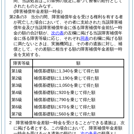
間、当該処置はこの条例の規定に基づく療養の給付として
されたものとみなす。
(障害補償年金差額一時金)
第2条の3
当分の間、障害補償年金を受ける権利を有する者
が死亡した場合において、その者に支給された当該障害補
償年金及び当該障害補償年金に係る障害補償年金前払一時
金の額の合計額が、
次の表
の左欄に掲げる当該障害補償年
金に係る障害等級に応じ、それぞれ
同表
の右欄に掲げる額
に満たないときは、実施機関は、その者の遺族に対し、補
償として、その差額に相当する額の障害補償年金差額一時
金を支給する。
障害等級
額
第1級
補償基礎額に1,340を乗じて得た額
第2級
補償基礎額に1,190を乗じて得た額
第3級
補償基礎額に1,050を乗じて得た額
第4級
補償基礎額に920を乗じて得た額
第5級
補償基礎額に790を乗じて得た額
第6級
補償基礎額に670を乗じて得た額
第7級
補償基礎額に560を乗じて得た額
2
障害補償年金差額一時金を受けることができる遺族は、次
に掲げる者とする。
この場合において、障害補償年金差額
一時金を受けるべき遺族の順位は、
次の各号
の順序とし、