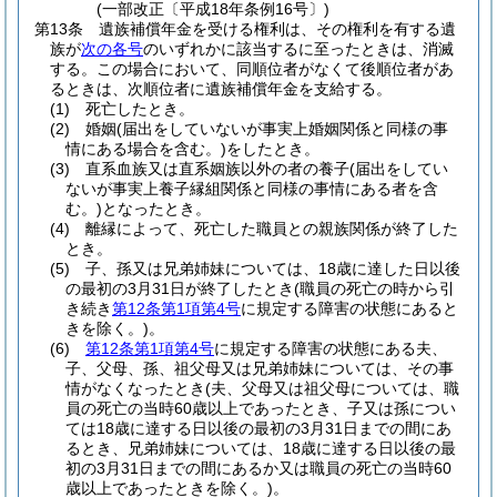
(一部改正〔平成18年条例16号〕)
第13条
遺族補償年金を受ける権利は、その権利を有する遺
族が
次の各号
のいずれかに該当するに至ったときは、消滅
する。
この場合において、同順位者がなくて後順位者があ
るときは、次順位者に遺族補償年金を支給する。
(1)
死亡したとき。
(2)
婚姻
(届出をしていないが事実上婚姻関係と同様の事
情にある場合を含む。)
をしたとき。
(3)
直系血族又は直系姻族以外の者の養子
(届出をしてい
ないが事実上養子縁組関係と同様の事情にある者を含
む。)
となったとき。
(4)
離縁によって、死亡した職員との親族関係が終了した
とき。
(5)
子、孫又は兄弟姉妹については、18歳に達した日以後
の最初の3月31日が終了したとき
(職員の死亡の時から引
き続き
第12条第1項第4号
に規定する障害の状態にあると
きを除く。)
。
(6)
第12条第1項第4号
に規定する障害の状態にある夫、
子、父母、孫、祖父母又は兄弟姉妹については、その事
情がなくなったとき
(夫、父母又は祖父母については、職
員の死亡の当時60歳以上であったとき、子又は孫につい
ては18歳に達する日以後の最初の3月31日までの間にあ
るとき、兄弟姉妹については、18歳に達する日以後の最
初の3月31日までの間にあるか又は職員の死亡の当時60
歳以上であったときを除く。)
。