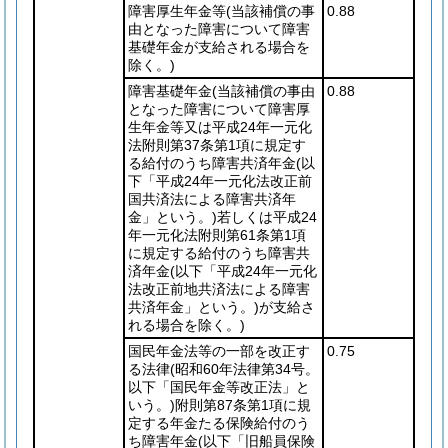
障害厚生年金等
(当該補償の事
0.88
由となった障害について障害
基礎年金が支給される場合を
除く。)
障害基礎年金
(当該補償の事由
0.88
となった障害について障害厚
生年金等又は平成24年一元化
法附則第37条第1項に規定す
る給付のうち障害共済年金
(以
下「平成24年一元化法改正前
国共済法による障害共済年
金」という。)
若しくは平成24
年一元化法附則第61条第1項
に規定する給付のうち障害共
済年金
(以下「平成24年一元化
法改正前地共済法による障害
共済年金」という。)
が支給さ
れる場合を除く。)
国民年金法等の一部を改正す
0.75
る法律
(昭和60年法律第34号。
以下「国民年金等改正法」と
いう。)
附則第87条第1項に規
定する年金たる保険給付のう
ち障害年金
(以下「旧船員保険