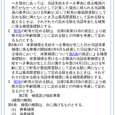
べき場合にあっては、当該支給をすべき事由に係る職員の
死亡がなかったものとして計算した場合に得られる当該職
員の基準日における年齢)
に応じて町長が最低限度額として
定める額に満たないとき又は最高限度額として定める額を
超えるときは、それぞれその定める額を当該年金たる補償
に係る補償基礎額とする。
2
前項
の町長が定める額は、法第2条第11項の規定により総
務大臣が年齢階層ごとに定める額との均衡を考慮して定め
るものとする。
第5条の3
休業補償を支給すべき事由が生じた日が当該休業
補償に係る療養の開始後1年6月を経過した日以後の日であ
る場合において、休業補償について
第5条
の規定による補償
基礎額が、休業補償を受けるべき職員の当該休業補償を支
給すべき事由が生じた日の属する年度の4月1日における年
齢に応じて町長が最低限度額として定める額に満たないと
き又は最高限度額として定める額を超えるときは、それぞ
れその定める額を当該休業補償に係る補償基礎額とする。
2
前項
の町長が定める額は、法第2条第13項の規定により総
務大臣が年齢階層ごとに定める額との均衡を考慮して定め
るものとする。
第2章
補償及び福祉事業
(補償の種類)
第6条
補償の種類は、次に掲げるものとする。
(1)
療養補償
(2)
休業補償