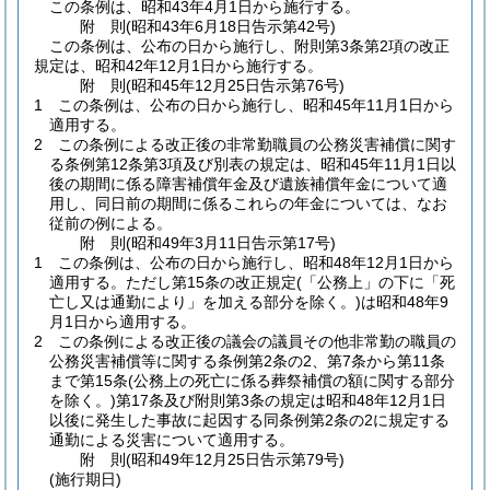
この条例は、昭和43年4月1日から施行する。
附
則
(昭和43年6月18日
告示第42号)
この条例は、公布の日から施行し、附則第3条第2項の改正
規定は、昭和42年12月1日から施行する。
附
則
(昭和45年12月25日
告示第76号)
1
この条例は、公布の日から施行し、昭和45年11月1日から
適用する。
2
この条例による改正後の非常勤職員の公務災害補償に関す
る条例第12条第3項及び別表の規定は、昭和45年11月1日以
後の期間に係る障害補償年金及び遺族補償年金について適
用し、同日前の期間に係るこれらの年金については、なお
従前の例による。
附
則
(昭和49年3月11日
告示第17号)
1
この条例は、公布の日から施行し、昭和48年12月1日から
適用する。
ただし第15条の改正規定
(「公務上」の下に「死
亡し又は通勤により」を加える部分を除く。)
は昭和48年9
月1日から適用する。
2
この条例による改正後の議会の議員その他非常勤の職員の
公務災害補償等に関する条例第2条の2、第7条から第11条
まで第15条
(公務上の死亡に係る葬祭補償の額に関する部分
を除く。)
第17条及び附則第3条の規定は昭和48年12月1日
以後に発生した事故に起因する同条例第2条の2に規定する
通勤による災害について適用する。
附
則
(昭和49年12月25日
告示第79号)
(施行期日)