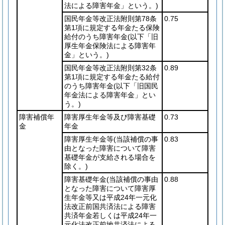
法による障害年金」という。)
国民年金等改正法附則第78条
0.75
第1項に規定する年金たる保険
給付のうち障害年金
(以下「旧
厚生年金保険法による障害年
金」という。)
国民年金等改正法附則第32条
0.89
第1項に規定する年金たる給付
のうち障害年金
(以下「旧国民
年金法による障害年金」とい
う。)
障害補償年
障害厚生年金等及び障害基礎
0.73
金
年金
障害厚生年金等
(当該補償の事
0.83
由となった障害について障害
基礎年金が支給される場合を
除く。)
障害基礎年金
(当該補償の事由
0.88
となった障害について障害厚
生年金等又は平成24年一元化
法改正前国共済法による障害
共済年金若しくは平成24年一
元化法改正前地共済法による