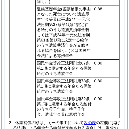
除く。)
遺族基礎年金
(当該補償の事由
0.88
となった死亡について遺族厚
生年金等又は平成24年一元化
法附則第37条第1項に規定す
る給付のうち遺族共済年金若
しくは平成24年一元化法附則
第61条第1項に規定する給付
のうち遺族共済年金が支給さ
れる場合を除く。)
又は国民年
金法による寡婦年金
国民年金等改正法附則第87条
0.80
第1項に規定する年金たる保険
給付のうち遺族年金
国民年金等改正法附則第78条
0.80
第1項に規定する年金たる保険
給付のうち遺族年金
国民年金等改正法附則第32条
0.90
第1項に規定する年金たる給付
のうち母子年金、準母子年
金、遺児年金又は寡婦年金
2
休業補償の額は、同一の事由について
次の表
の左欄に掲げ
る法律による年金たる給付が支給される場合には、当分の