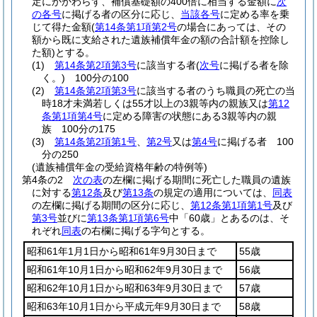
定にかかわらず、補償基礎額の400倍に相当する金額に
次
の各号
に掲げる者の区分に応じ、
当該各号
に定める率を乗
じて得た金額
(
第14条第1項第2号
の場合にあっては、その
額から既に支給された遺族補償年金の額の合計額を控除し
た額)
とする。
(1)
第14条第2項第3号
に該当する者
(
次号
に掲げる者を除
く。)
100分の100
(2)
第14条第2項第3号
に該当する者のうち職員の死亡の当
時18才未満若しくは55才以上の3親等内の親族又は
第12
条第1項第4号
に定める障害の状態にある3親等内の親
族 100分の175
(3)
第14条第2項第1号
、
第2号
又は
第4号
に掲げる者 100
分の250
(遺族補償年金の受給資格年齢の特例等)
第4条の2
次の表
の左欄に掲げる期間に死亡した職員の遺族
に対する
第12条
及び
第13条
の規定の適用については、
同表
の左欄に掲げる期間の区分に応じ、
第12条第1項第1号
及び
第3号
並びに
第13条第1項第6号
中「60歳」とあるのは、そ
れぞれ
同表
の右欄に掲げる字句とする。
昭和61年1月1日から昭和61年9月30日まで
55歳
昭和61年10月1日から昭和62年9月30日まで
56歳
昭和62年10月1日から昭和63年9月30日まで
57歳
昭和63年10月1日から平成元年9月30日まで
58歳