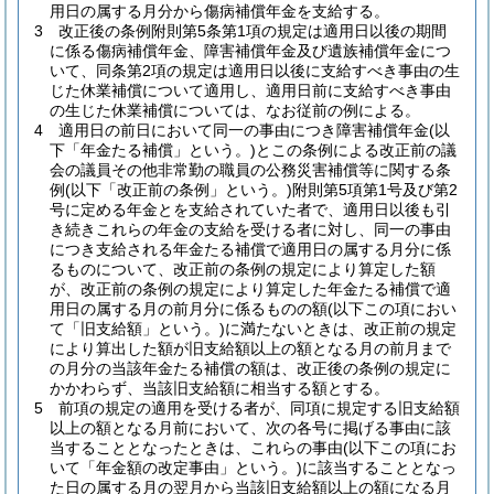
用日の属する月分から傷病補償年金を支給する。
3
改正後の条例附則第5条第1項の規定は適用日以後の期間
に係る傷病補償年金、障害補償年金及び遺族補償年金につ
いて、同条第2項の規定は適用日以後に支給すべき事由の生
じた休業補償について適用し、適用日前に支給すべき事由
の生じた休業補償については、なお従前の例による。
4
適用日の前日において同一の事由につき障害補償年金
(以
下「年金たる補償」という。)
とこの条例による改正前の議
会の議員その他非常勤の職員の公務災害補償等に関する条
例
(以下「改正前の条例」という。)
附則第5項第1号及び第2
号に定める年金とを支給されていた者で、適用日以後も引
き続きこれらの年金の支給を受ける者に対し、同一の事由
につき支給される年金たる補償で適用日の属する月分に係
るものについて、改正前の条例の規定により算定した額
が、改正前の条例の規定により算定した年金たる補償で適
用日の属する月の前月分に係るものの額
(以下この項におい
て「旧支給額」という。)
に満たないときは、改正前の規定
により算出した額が旧支給額以上の額となる月の前月まで
の月分の当該年金たる補償の額は、改正後の条例の規定に
かかわらず、当該旧支給額に相当する額とする。
5
前項の規定の適用を受ける者が、同項に規定する旧支給額
以上の額となる月前において、次の各号に掲げる事由に該
当することとなったときは、これらの事由
(以下この項にお
いて「年金額の改定事由」という。)
に該当することとなっ
た日の属する月の翌月から当該旧支給額以上の額になる月