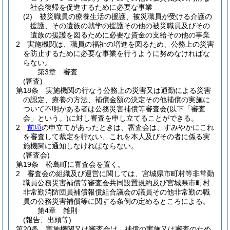
社会復帰を促進するために必要な事業
(2)
被災職員の療養生活の援護、被災職員が受ける介護の
援護、その遺族の就学の援護その他の被災職員及びその
遺族の援護を図るために必要な資金の支給その他の事業
2
実施機関は、職員の福祉の増進を図るため、公務上の災害
を防止するために必要な事業を行うように努めなければな
らない。
第3章
審査
(審査)
第18条
実施機関の行なう公務上の災害又は通勤による災害
の認定、療養の方法、補償金額の決定その他補償の実施に
ついて不明がある者は公務災害補償等審査会
(以下「審査
会」という。)
に対し審査を申し立てることができる。
2
前項
の申立てがあったときは、審査会は、すみやかにこれ
を審査して裁定を行ない、これを本人及びその者に係る実
施機関に通知しなければならない。
(審査会)
第19条
松島町に審査会を置く。
2
審査会の組織及び運営に関しては、宮城県市町村等非常勤
職員公務災害補償等審査会共同設置規約及び宮城県市町村
非常勤消防団員補償報償組合議会の議員その他非常勤の職
員の公務災害補償等に関する条例の定めるところによる。
第4章
雑則
(報告、出頭等)
第20条
実施機関又は審査会は、補償の実施又は審査のため