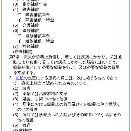
(3)
傷病補償年金
(4)
障害補償
ア
障害補償年金
イ
障害補償一時金
(5)
介護補償
(6)
遺族補償
ア
遺族補償年金
イ
遺族補償一時金
(7)
葬祭補償
(療養補償)
第7条
職員が公務上負傷し、若しくは疾病にかかり、又は通
勤により負傷し若しくは疾病にかかった場合においては、
療養補償として必要な療養を行い、又は必要な療養の費用
を支給する。
2
前項
の規定による療養の範囲は、次に掲げるものであっ
て、療養上相当と認められるものとする。
(1)
診察
(2)
薬剤又は治療材料の支給
(3)
処置、手術その他の治療
(4)
居宅における療養上の管理及びその療養に伴う世話そ
の他の看護
(5)
病院又は診療所への入院及びその療養に伴う世話その
他の看護
(6)
移送
(休業補償)