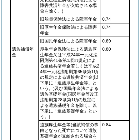
障害共済年金が支給される場
合を除く。)
旧船員保険法による障害年金
0.74
旧厚生年金保険法による障害
0.74
年金
旧国民年金法による障害年金
0.89
遺族補償年
厚生年金保険法による遺族厚
0.80
金
生年金又は平成24年一元化法
附則第41条第1項の規定によ
る遺族共済年金若しくは平成2
4年一元化法附則第65条第1項
の規定による遺族共済年金
(以
下単に「遺族厚生年金等」と
いう。)
及び国民年金法による
遺族基礎年金
(国民年金等改正
法附則第28条第1項の規定に
よる遺族基礎年金を除く。以
下単に「遺族基礎年金」とい
う。)
遺族厚生年金等
(当該補償の事
0.84
由となった死亡について遺族
基礎年金が支給される場合を