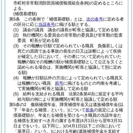
市町村非常勤消防団員補償報償組合条例)
の定めるところに
よる。
(補償基礎額)
第5条
この条例で「補償基礎額」とは、
次の各号
に定める者
の区分に応じ
当該各号
に掲げる額とする。
(1)
議会の議員 議会の議長が町長と協議して定める額
(2)
執行機関たる委員会の非常勤の委員及び非常勤の監査
委員 町長が定める額
(3)
その報酬が日額で定められている職員 負傷若しくは
死亡の原因である事故の発生の日又は診断によって疾病
が確定した日において、その者について定められていた
報酬の額
(その報酬の額が補償基礎額として公正を欠くと
認められる場合は、実施機関が町長と協議して別に定め
る額)
(4)
報酬が日額以外の方法によって定められている職員又
は報酬のない職員
前号
に掲げるものとの均衡を考慮し
て実施機関が町長と協議して定める額
(5)
給料を支給される職員 法第2条第4項に規定する平均
給与額の例により実施機関が町長と協議して定める額
第5条の2
傷病補償年金、障害補償年金又は遺族補償年金
(以
下「年金たる補償」という。)
について
前条
の規定による補
償基礎額が、年金たる補償を受けるべき職員の当該年金た
る補償を支給すべき月の属する年度
(4月1日から翌年3月31
日までをいう。以下同じ。)
の4月1日
(以下この項において
「基準日」という。)
における年齢
(遺族補償年金を支給す