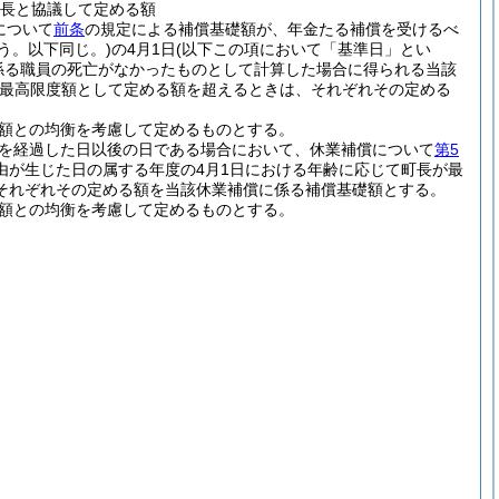
町長と協議して定める額
について
前条
の規定による補償基礎額が、年金たる補償を受けるべ
いう。以下同じ。)
の4月1日
(以下この項において「基準日」とい
係る職員の死亡がなかったものとして計算した場合に得られる当該
最高限度額として定める額を超えるときは、それぞれその定める
る額との均衡を考慮して定めるものとする。
月を経過した日以後の日である場合において、休業補償について
第5
由が生じた日の属する年度の4月1日における年齢に応じて町長が最
それぞれその定める額を当該休業補償に係る補償基礎額とする。
る額との均衡を考慮して定めるものとする。