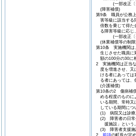
(一部改正〔
(障害補償)
第9条
職員が公務
害等級に該当する
倍数を乗じて得た
る障害等級に応じ
(一部改正〔
(休業補償等の制限
第10条
実施機関は
生じさせた職員に
額の100分の30
2
実施機関は正当
度を増進させ、又
ける者にあっては1
る者にあっては、
(介護補償)
第10条の2
傷病補
める程度のものに
いる期間、常時又
している期間につ
(1)
病院又は診療
(2)
障害者の日常
援施設」という。
(3)
障害者支援施
2
前項
の町長が定め