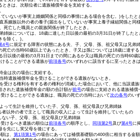
るときは、次順位者に遺族補償年金を支給する。
。
していないが事実上婚姻関係と同様の事情にある場合を含む。)
をしたと
直系姻族以外の者の養子
(届出をしていないが事実上養子縁組関係と同
、死亡した職員との親族関係が終了したとき。
弟姉妹については、18歳に達した日以後の最初の3月31日が終了したと
きを除く。)
。
第4号
に規定する障害の状態にある夫、子、父母、孫、祖父母又は兄弟
の死亡の当時60歳以上であったとき、子又は孫については18歳に達する
する日以後の最初の3月31日までの間にあるか又は職員の死亡の当時60歳
受けることができる遺族が
前項各号
のいずれかに該当するに至ったとき
時金は次の場合に支給する。
当時遺族補償年金を受けることができる遺族がないとき。
を受ける権利を有する者の権利が消滅した場合において、他に当該遺族
給された遺族補償年金の額の合計額が
前号
の場合に支給される遺族補償
を受けることができる遺族は、職員の死亡の当時において
次の各号
のい
よって生計を維持していた子、父母、孫、祖父母及び兄弟姉妹
る者以外の者で主として職員の収入によって生計を維持していたもの
しない子、父母、孫、祖父母及び兄弟姉妹
を受けるべき遺族の順位は
前項各号
の順序とし、
同項第2号
及び
第4号
に
母を先にし実父母を後にする。
の額は、
第1項第1号
の場合にあっては補償基礎額の400倍に相当する金