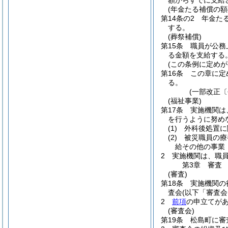
額からすでに支給
(年金たる補償の額
第14条の2
年金た
する。
(葬祭補償)
第15条
職員が公務
る金額を支給する
(この条例に定めが
第16条
この章に定
る。
(一部改正〔
(福祉事業)
第17条
実施機関は
を行うように努め
(1)
外科後処置に
(2)
被災職員の療
給その他の事業
2
実施機関は、職
第3章
審査
(審査)
第18条
実施機関の
査会
(以下「審査会
2
前項
の申立てが
(審査会)
第19条
松島町に審