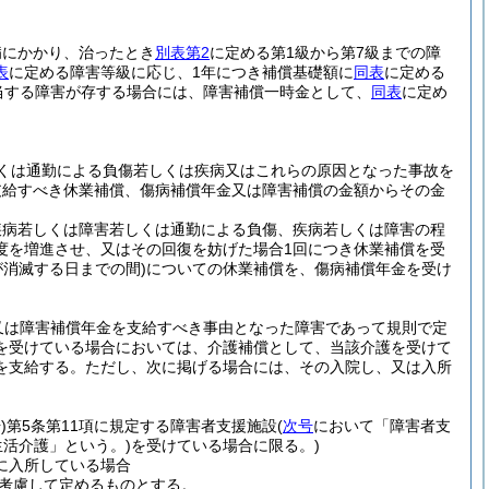
病にかかり、治ったとき
別表第2
に定める第1級から第7級までの障
表
に定める障害等級に応じ、1年につき補償基礎額に
同表
に定める
当する障害が存する場合には、障害補償一時金として、
同表
に定め
くは通勤による負傷若しくは疾病又はこれらの原因となった事故を
支給すべき休業補償、傷病補償年金又は障害補償の金額からその金
疾病若しくは障害若しくは通勤による負傷、疾病若しくは障害の程
度を増進させ、又はその回復を妨げた場合1回につき休業補償を受
が消滅する日までの間)
についての休業補償を、傷病補償年金を受け
。
又は障害補償年金を支給すべき事由となった障害であって規則で定
を受けている場合においては、介護補償として、当該介護を受けて
を支給する。
ただし、次に掲げる場合には、その入院し、又は入所
)
第5条第11項に規定する障害者支援施設
(
次号
において「障害者支
活介護」という。)
を受けている場合に限る。)
に入所している場合
を考慮して定めるものとする。