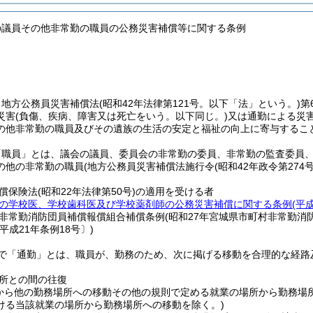
の議員その他非常勤の職員の公務災害補償等に関する条例
、地方公務員災害補償法
(昭和42年法律第121号。以下「法」という。)
第
災害
(負傷、疾病、障害又は死亡をいう。以下同じ。)
又は通勤による災
の他非常勤の職員及びその遺族の生活の安定と福祉の向上に寄与するこ
「職員」とは、議会の議員、委員会の非常勤の委員、非常勤の監査委員
の他の非常勤の職員
(地方公務員災害補償法施行令
(昭和42年政令第274号
償保険法
(昭和22年法律第50号)
の適用を受ける者
の学校医、学校歯科医及び学校薬剤師の公務災害補償に関する条例
(平
非常勤消防団員補償報償組合補償条例
(昭和27年宮城県市町村非常勤消
平成21年条例18号〕)
で「通勤」とは、職員が、勤務のため、次に掲げる移動を合理的な経路
所との間の往復
から他の勤務場所への移動その他の規則で定める就業の場所から勤務場
ける当該就業の場所から勤務場所への移動を除く。)