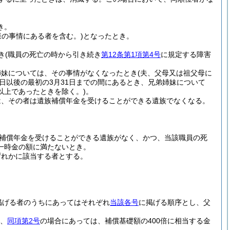
き。
様の事情にある者を含む。)
となったとき。
き
(職員の死亡の時から引き続き
第12条第1項第4号
に規定する障害
姉妹については、その事情がなくなったとき
(夫、父母又は祖父母に
日以後の最初の3月31日までの間にあるとき、兄弟姉妹について
以上であったときを除く。)
。
は、その者は遺族補償年金を受けることができる遺族でなくなる。
補償年金を受けることができる遺族がなく、かつ、当該職員の死
一時金の額に満たないとき。
ずれかに該当する者とする。
掲げる者のうちにあってはそれぞれ
当該各号
に掲げる順序とし、父
額、
同項第2号
の場合にあっては、補償基礎額の400倍に相当する金