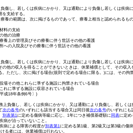
上負傷し、若しくは疾病にかかり、又は通勤により負傷し若しくは疾病
用を支給する。
る療養の範囲は、次に掲げるものであって、療養上相当と認められるも
材料の支給
の他の治療
療養上の管理及びその療養に伴う世話その他の看護
所への入院及びその療養に伴う世話その他の看護
上負傷し、若しくは疾病にかかり、又は通勤により負傷し若しくは疾病
その他の収入を得ることができないときは、休業補償として、その収入を
る。
ただし、次に掲げる場合
(規則で定める場合に限る。)
には、その拘
役場その他これらに準ずる施設に拘禁されている場合
これに準ずる施設に収容されている場合
平成18年条例6号〕)
務上負傷し、若しくは疾病にかかり、又は通勤により負傷し、若しくは
て
次の各号
のいずれにも該当する場合又は同日後
次の各号
のいずれにも
、
別表第1
に定める傷病等級に応じ、1年につき補償基礎額に
同表
に定め
疾病が治っていないこと。
疾病による障害の程度が
別表第1
に定める第1級、第2級又は第3級の傷
受ける者には、休業補償は行わない。