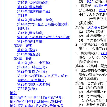
(3)
第1号
に掲げ
第10条の2
(介護補償)
2
職員が、
前項各
第11条
(遺族補償)
げる移動は、
同項
第12条
(遺族補償年金)
小限度のものであ
第13条
(一部改正〔
第14条
(遺族補償一時金)
(実施機関)
第14条の2
(年金たる補償の額の端
第3条
次の各号
に
数処理)
(1)
議会の議員 
第15条
(葬祭補償)
(2)
執行機関たる
第16条
(この条例に定めがない事項)
(3)
その他の職員
第17条
(福祉事業)
2
実施機関は、職
第3章
審査
認定し、公務又は
第18条
(審査)
3
実施機関は、
前
第19条
(審査会)
員会」という。)
の
第4章
雑則
(認定委員会)
第20条
(報告、出頭等)
第4条
松島町に認
第21条
(一時差止め)
2
認定委員会の組
第22条
(期間の計算)
議会の議員その他
第22条の2
(通勤による災害に係る
(補償基礎額)
費用の一部負担金)
第5条
この条例で
第23条
(規則への委任)
(1)
議会の議員 
第24条
(罰則)
(2)
執行機関たる
附則
(3)
その報酬が日
附則
(昭和43年3月11日告示第24号)
定められていた
附則
(昭和43年6月18日告示第42号)
(4)
報酬が日額
附則
(昭和45年12月25日告示第76号)