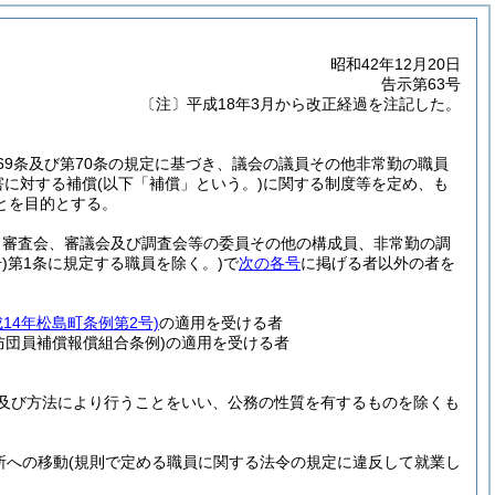
昭和42年12月20日
告示第63号
〔注〕平成18年3月から改正経過を注記した。
69条及び第70条の規定に基づき、議会の議員その他非常勤の職員
害に対する補償
(以下「補償」という。)
に関する制度等を定め、も
とを目的とする。
、審査会、審議会及び調査会等の委員その他の構成員、非常勤の調
)
第1条に規定する職員を除く。)
で
次の各号
に掲げる者以外の者を
成14年松島町条例第2号)
の適用を受ける者
防団員補償報償組合条例)
の適用を受ける者
及び方法により行うことをいい、公務の性質を有するものを除くも
所への移動
(規則で定める職員に関する法令の規定に違反して就業し