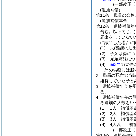
(一部改正〔
(遺族補償)
第11条
職員の公務
(遺族補償年金)
第12条
遺族補償年
含む。以下同じ。)
届出をしていない
に該当した場合に
(1)
夫
(婚姻の届
(2)
子又は孫につ
(3)
兄弟姉妹につ
(4)
前3号
の要件
外の労務には服
2
職員の死亡の当
維持していた子と
3
遺族補償年金を
る。
4
遺族補償年金の
る遺族の人数をい
(1)
1人 補償基
(2)
2人 補償基
(3)
3人 補償基
(4)
4人以上 補
(一部改正〔
第13条
遺族補償年