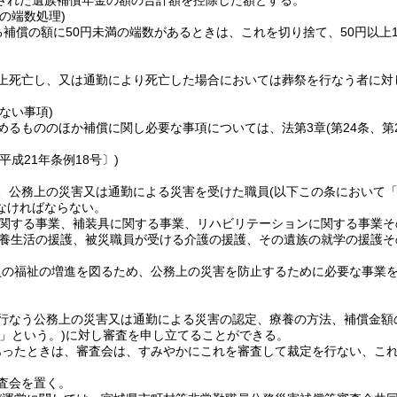
された遺族補償年金の額の合計額を控除した額とする。
の端数処理)
る補償の額に50円未満の端数があるときは、これを切り捨て、50円以上1
上死亡し、又は通勤により死亡した場合においては葬祭を行なう者に対
。
ない事項)
めるもののほか補償に関し必要な事項については、法第3章
(第24条、
平成21年条例18号〕)
、公務上の災害又は通勤による災害を受けた職員
(以下この条において
なければならない。
関する事業、補装具に関する事業、リハビリテーションに関する事業そ
養生活の援護、被災職員が受ける介護の援護、その遺族の就学の援護そ
員の福祉の増進を図るため、公務上の災害を防止するために必要な事業
行なう公務上の災害又は通勤による災害の認定、療養の方法、補償金額
」という。)
に対し審査を申し立てることができる。
あったときは、審査会は、すみやかにこれを審査して裁定を行ない、こ
査会を置く。