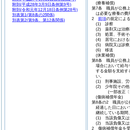
(療養補償)
附則
(平成28年3月9日条例第9号)
第7条
職員が公務
附則
(令和元年12月18日条例第28号)
は必要な療養の費
別表第1
(第8条の2関係)
2
前項
の規定によ
別表第2
(第9条、第12条関係)
(1)
診察
(2)
薬剤又は治療
(3)
処置、手術そ
(4)
居宅における
(5)
病院又は診療
(6)
移送
(休業補償)
第8条
職員が公務
場合において給与
する金額を支給す
い。
(1)
刑事施設、労
(2)
少年院その他
(一部改正〔
(傷病補償年金)
第8条の2
職員が公
経過した日におい
継続している期間
(1)
当該負傷又は
(2)
当該負傷又は
2
傷病補償年金を