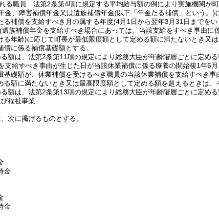
れる職員 法第2条第4項に規定する平均給与額の例により実施機関が
年金、障害補償年金又は遺族補償年金
(以下「年金たる補償」という。)
たる補償を支給すべき月の属する年度
(4月1日から翌年3月31日までを
(遺族補償年金を支給すべき場合にあっては、当該支給をすべき事由に
ける年齢)
に応じて町長が最低限度額として定める額に満たないとき又は
補償に係る補償基礎額とする。
める額は、法第2条第11項の規定により総務大臣が年齢階層ごとに定め
を支給すべき事由が生じた日が当該休業補償に係る療養の開始後1年6
償基礎額が、休業補償を受けるべき職員の当該休業補償を支給すべき事
める額に満たないとき又は最高限度額として定める額を超えるときは、
める額は、法第2条第13項の規定により総務大臣が年齢階層ごとに定め
及び福祉事業
は、次に掲げるものとする。
金
時金
金
時金