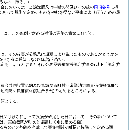
るものに限る。)
場合においては、当該逸脱又は中断の間及びその後の
同項各号
に掲
であって規則で定めるものをやむを得ない事由により行うための最
)
は、この条例で定める補償の実施の責めに任ずる。
には、その災害が公務又は通勤により生じたものであるかどうかを
るべき者に通知しなければならない。
認定をしようとするときは公務災害補償等認定委員会
(以下「認定委
委員会共同設置規約及び宮城県市町村非常勤消防団員補償報償組合
常勤消防団員補償報償組合条例)
の定めるところによる。
る額とする。
日又は診断によって疾病が確定した日において、その者について
は、実施機関が町長と協議して別に定める額)
るものとの均衡を考慮して実施機関が町長と協議して定める額