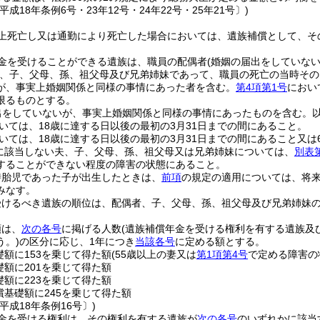
平成18年条例6号・23年12号・24年22号・25年21号〕)
上死亡し又は通勤により死亡した場合においては、遺族補償として、そ
金を受けることができる遺族は、職員の配偶者
(婚姻の届出をしていな
、子、父母、孫、祖父母及び兄弟姉妹であって、職員の死亡の当時その
が、事実上婚姻関係と同様の事情にあった者を含む。
第4項第1号
におい
限るものとする。
出をしていないが、事実上婚姻関係と同様の事情にあったものを含む。以
いては、18歳に達する日以後の最初の3月31日までの間にあること。
いては、18歳に達する日以後の最初の3月31日までの間にあること又は
に該当しない夫、子、父母、孫、祖父母又は兄弟姉妹については、
別表
することができない程度の障害の状態にあること。
時胎児であった子が出生したときは、
前項
の規定の適用については、将
みなす。
受けるべき遺族の順位は、配偶者、子、父母、孫、祖父母及び兄弟姉妹
額は、
次の各号
に掲げる人数
(遺族補償年金を受ける権利を有する遺族及
う。)
の区分に応じ、1年につき
当該各号
に定める額とする。
礎額に153を乗じて得た額
(55歳以上の妻又は
第1項第4号
で定める障害の
礎額に201を乗じて得た額
礎額に223を乗じて得た額
償基礎額に245を乗じて得た額
平成18年条例16号〕)
金を受ける権利は、その権利を有する遺族が
次の各号
のいずれかに該当