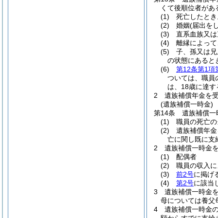
くて後順位者があ
(1)
死亡したとき
(2)
婚姻
(届出を
(3)
直系血族又は
(4)
離縁によって
(5)
子、孫又は兄
の状態にあると
(6)
第12条第1項
ついては、職員
は、18歳に達
2
遺族補償年金を
(遺族補償一時金)
第14条
遺族補償一
(1)
職員の死亡の
(2)
遺族補償年金
亡に関し既に支
2
遺族補償一時金
(1)
配偶者
(2)
職員の収入に
(3)
前2号
に掲げ
(4)
第2号
に該当
3
遺族補償一時金
母については養父
4
遺族補償一時金