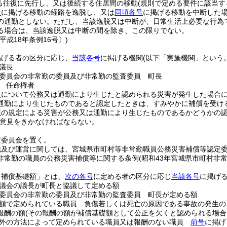
る往復に先行し、又は後続する住居間の移動
(規則で定める要件に該当す
号
に掲げる移動の経路を逸脱し、又は
同項各号
に掲げる移動を中断した
の通勤としない。
ただし、当該逸脱又は中断が、日常生活上必要な行為
る場合は、当該逸脱又は中断の間を除き、この限りでない。
平成18年条例16号〕)
掲げる者の区分に応じ、
当該各号
に掲げる機関
(以下「実施機関」という。
議長
委員会の非常勤の委員及び非常勤の監査委員 町長
 任命権者
員について公務又は通勤により生じたと認められる災害が発生した場合
通勤により生じたものであると認定したときは、すみやかに補償を受け
項
の規定による災害が公務又は通勤により生じたものであるかどうかの
意見をきかなければならない。
定委員会を置く。
織及び運営に関しては、宮城県市町村等非常勤職員公務災害補償等認定
非常勤の職員の公務災害補償等に関する条例
(昭和43年宮城県市町村非
「補償基礎額」とは、
次の各号
に定める者の区分に応じ
当該各号
に掲げ
議会の議長が町長と協議して定める額
委員会の非常勤の委員及び非常勤の監査委員 町長が定める額
額で定められている職員 負傷若しくは死亡の原因である事故の発生の
報酬の額
(その報酬の額が補償基礎額として公正を欠くと認められる場合
以外の方法によって定められている職員又は報酬のない職員
前号
に掲げ