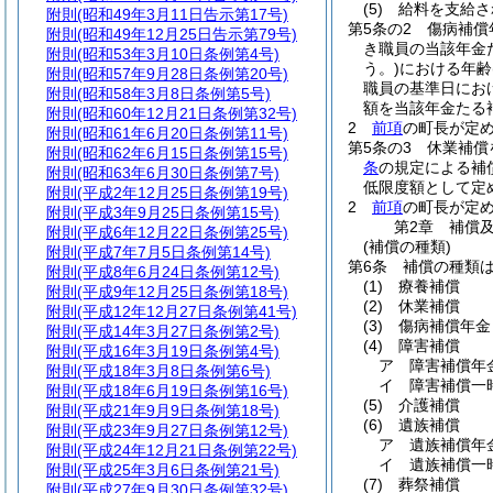
(5)
給料を支給さ
附則
(昭和49年3月11日告示第17号)
第5条の2
傷病補償
附則
(昭和49年12月25日告示第79号)
き職員の当該年金
附則
(昭和53年3月10日条例第4号)
う。)
における年齢
附則
(昭和57年9月28日条例第20号)
職員の基準日にお
附則
(昭和58年3月8日条例第5号)
額を当該年金たる
附則
(昭和60年12月21日条例第32号)
2
前項
の町長が定
附則
(昭和61年6月20日条例第11号)
第5条の3
休業補償
附則
(昭和62年6月15日条例第15号)
条
の規定による補
附則
(昭和63年6月30日条例第7号)
低限度額として定
附則
(平成2年12月25日条例第19号)
2
前項
の町長が定
附則
(平成3年9月25日条例第15号)
第2章
補償
附則
(平成6年12月22日条例第25号)
(補償の種類)
附則
(平成7年7月5日条例第14号)
第6条
補償の種類
附則
(平成8年6月24日条例第12号)
(1)
療養補償
附則
(平成9年12月25日条例第18号)
(2)
休業補償
附則
(平成12年12月27日条例第41号)
(3)
傷病補償年金
附則
(平成14年3月27日条例第2号)
(4)
障害補償
附則
(平成16年3月19日条例第4号)
ア
障害補償年
附則
(平成18年3月8日条例第6号)
イ
障害補償一
附則
(平成18年6月19日条例第16号)
(5)
介護補償
附則
(平成21年9月9日条例第18号)
(6)
遺族補償
附則
(平成23年9月27日条例第12号)
ア
遺族補償年
附則
(平成24年12月21日条例第22号)
イ
遺族補償一
附則
(平成25年3月6日条例第21号)
(7)
葬祭補償
附則
(平成27年9月30日条例第32号)