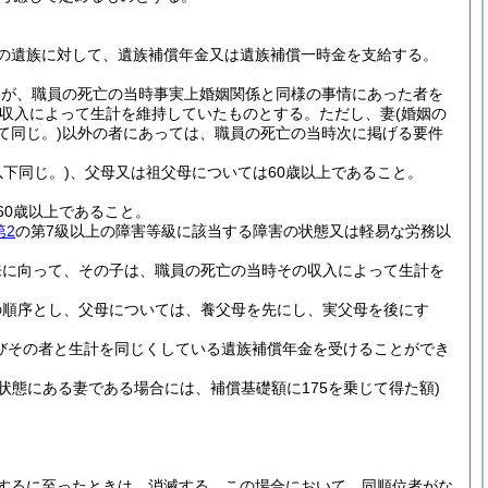
の遺族に対して、遺族補償年金又は遺族補償一時金を支給する。
いが、職員の死亡の当時事実上婚姻関係と同様の事情にあった者を
収入によって生計を維持していたものとする。
ただし、妻
(婚姻の
て同じ。)
以外の者にあっては、職員の死亡の当時次に掲げる要件
下同じ。)
、父母又は祖父母については60歳以上であること。
60歳以上であること。
第2
の第7級以上の障害等級に該当する障害の状態又は軽易な労務以
来に向って、その子は、職員の死亡の当時その収入によって生計を
の順序とし、父母については、養父母を先にし、実父母を後にす
びその者と生計を同じくしている遺族補償年金を受けることができ
状態にある妻である場合には、補償基礎額に175を乗じて得た額)
するに至ったときは、消滅する。
この場合において、同順位者がな