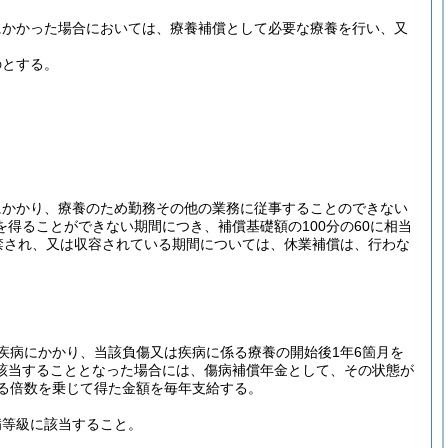
にかかった場合においては、療養補償として必要な療養を行い、又
のとする。
にかかり、療養のため勤務その他の業務に従事することのできない
得ることができない期間につき、補償基礎額の100分の60に相当
禁され、又は収容されている期間については、休業補償は、行わな
疾病にかかり、当該負傷又は疾病に係る療養の開始後1年6箇月を
該当することとなった場合には、傷病補償年金として、その状態が
る倍数を乗じて得た金額を毎年支給する。
病等級に該当すること。