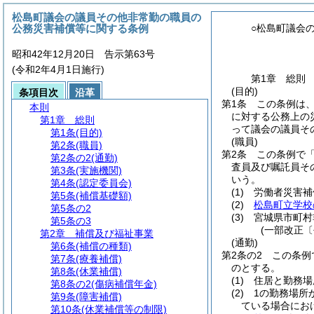
松島町議会の議員その他非常勤の職員の
公務災害補償等に関する条例
○松島町議会
昭和42年12月20日 告示第63号
(令和2年4月1日施行)
第1章
総則
(目的)
条項目次
沿革
第1条
この条例は
本則
に対する公務上の
第1章
総則
って議会の議員そ
第1条
(目的)
(職員)
第2条
(職員)
第2条
この条例で
第2条の2
(通勤)
査員及び嘱託員そ
第3条
(実施機関)
いう。
第4条
(認定委員会)
(1)
労働者災害補
第5条
(補償基礎額)
(2)
松島町立学校
第5条の2
(3)
宮城県市町村
第5条の3
(一部改正〔
第2章
補償及び福祉事業
(通勤)
第6条
(補償の種類)
第2条の2
この条例
第7条
(療養補償)
のとする。
第8条
(休業補償)
(1)
住居と勤務場
第8条の2
(傷病補償年金)
(2)
1の勤務場所
第9条
(障害補償)
ている場合にお
第10条
(休業補償等の制限)