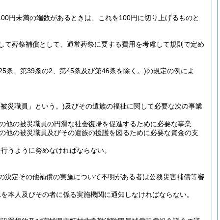
00円未満の端数があるときは、これを100円に切り上げるものと
して葬祭補償として、通常葬祭に要する費用を考慮して規則で定め
第25条、第39条の2、第45条及び第46条を除く。)
の規定の例によ
「被災職員」という。)
及びその遺族の福祉に関して必要な次の事業
の他の被災職員の円滑な社会復帰を促進するために必要な事業
の他の被災職員及びその遺族の援護を図るために必要な資金の支
を行うように努めなければならない。
の決定その他補償の実施について不明がある者は公務災害補償等審
れを本人及びその者に係る実施機関に通知しなければならない。