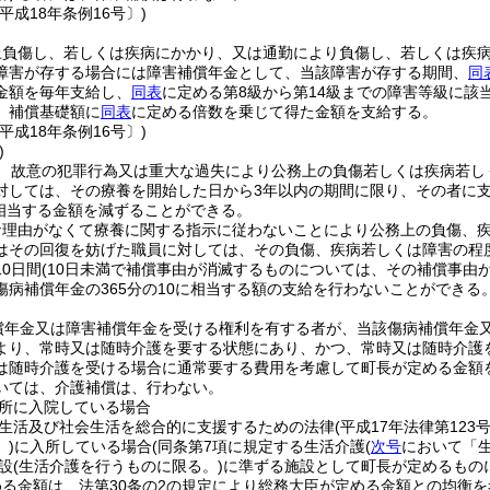
平成18年条例16号〕)
上負傷し、若しくは疾病にかかり、又は通勤により負傷し、若しくは疾
障害が存する場合には障害補償年金として、当該障害が存する期間、
同
金額を毎年支給し、
同表
に定める第8級から第14級までの障害等級に該
、補償基礎額に
同表
に定める倍数を乗じて得た金額を支給する。
平成18年条例16号〕)
)
、故意の犯罪行為又は重大な過失により公務上の負傷若しくは疾病若し
対しては、その療養を開始した日から3年以内の期間に限り、その者に
に相当する金額を減ずることができる。
な理由がなくて療養に関する指示に従わないことにより公務上の負傷、
はその回復を妨げた職員に対しては、その負傷、疾病若しくは障害の程
0日間
(10日未満で補償事由が消滅するものについては、その補償事由
傷病補償年金の365分の10に相当する額の支給を行わないことができる
償年金又は障害補償年金を受ける権利を有する者が、当該傷病補償年金
より、常時又は随時介護を要する状態にあり、かつ、常時又は随時介護
は随時介護を受ける場合に通常要する費用を考慮して町長が定める金額
いては、介護補償は、行わない。
所に入院している場合
生活及び社会生活を総合的に支援するための法律
(平成17年法律第123号
)
に入所している場合
(同条第7項に規定する生活介護
(
次号
において「生
設
(生活介護を行うものに限る。)
に準ずる施設として町長が定めるもの
る金額は、法第30条の2の規定により総務大臣が定める金額との均衡