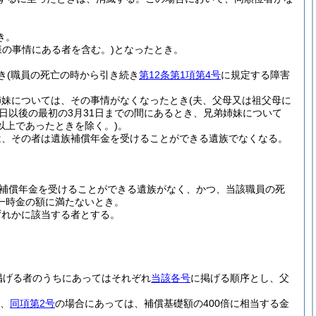
き。
様の事情にある者を含む。)
となったとき。
き
(職員の死亡の時から引き続き
第12条第1項第4号
に規定する障害
姉妹については、その事情がなくなったとき
(夫、父母又は祖父母に
日以後の最初の3月31日までの間にあるとき、兄弟姉妹について
以上であったときを除く。)
。
は、その者は遺族補償年金を受けることができる遺族でなくなる。
補償年金を受けることができる遺族がなく、かつ、当該職員の死
一時金の額に満たないとき。
ずれかに該当する者とする。
掲げる者のうちにあってはそれぞれ
当該各号
に掲げる順序とし、父
額、
同項第2号
の場合にあっては、補償基礎額の400倍に相当する金