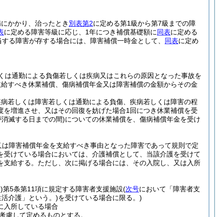
病にかかり、治ったとき
別表第2
に定める第1級から第7級までの障
表
に定める障害等級に応じ、1年につき補償基礎額に
同表
に定める
当する障害が存する場合には、障害補償一時金として、
同表
に定め
くは通勤による負傷若しくは疾病又はこれらの原因となった事故を
支給すべき休業補償、傷病補償年金又は障害補償の金額からその金
疾病若しくは障害若しくは通勤による負傷、疾病若しくは障害の程
度を増進させ、又はその回復を妨げた場合1回につき休業補償を受
が消滅する日までの間)
についての休業補償を、傷病補償年金を受け
。
又は障害補償年金を支給すべき事由となった障害であって規則で定
を受けている場合においては、介護補償として、当該介護を受けて
を支給する。
ただし、次に掲げる場合には、その入院し、又は入所
)
第5条第11項に規定する障害者支援施設
(
次号
において「障害者支
活介護」という。)
を受けている場合に限る。)
に入所している場合
を考慮して定めるものとする。