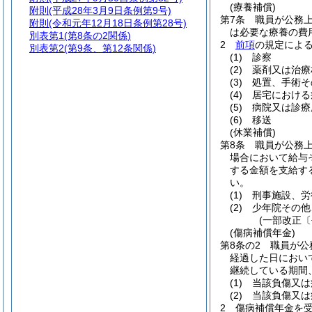
(療養補償)
附則
(平成28年3月9日条例第9号)
第7条
職員が公務
附則
(令和元年12月18日条例第28号)
は必要な療養の費
別表第1
(第8条の2関係)
2
前項
の規定によ
別表第2
(第9条、第12条関係)
(1)
診察
(2)
薬剤又は治療
(3)
処置、手術そ
(4)
居宅における
(5)
病院又は診療
(6)
移送
(休業補償)
第8条
職員が公務
場合において給与
する金額を支給す
い。
(1)
刑事施設、労
(2)
少年院その他
(一部改正〔
(傷病補償年金)
第8条の2
職員が公
経過した日におい
継続している期間
(1)
当該負傷又は
(2)
当該負傷又は
2
傷病補償年金を