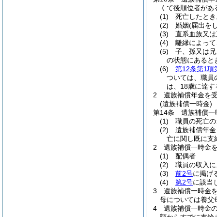
くて後順位者があ
(1)
死亡したとき
(2)
婚姻
(届出を
(3)
直系血族又は
(4)
離縁によって
(5)
子、孫又は兄
の状態にあると
(6)
第12条第1項
ついては、職員
は、18歳に達
2
遺族補償年金を
(遺族補償一時金)
第14条
遺族補償一
(1)
職員の死亡の
(2)
遺族補償年金
亡に関し既に支
2
遺族補償一時金
(1)
配偶者
(2)
職員の収入に
(3)
前2号
に掲げ
(4)
第2号
に該当
3
遺族補償一時金
母については養父
4
遺族補償一時金