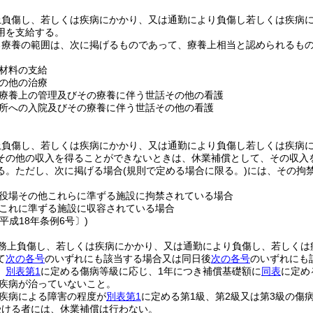
上負傷し、若しくは疾病にかかり、又は通勤により負傷し若しくは疾病
用を支給する。
る療養の範囲は、次に掲げるものであって、療養上相当と認められるも
材料の支給
の他の治療
療養上の管理及びその療養に伴う世話その他の看護
所への入院及びその療養に伴う世話その他の看護
上負傷し、若しくは疾病にかかり、又は通勤により負傷し若しくは疾病
その他の収入を得ることができないときは、休業補償として、その収入を
る。
ただし、次に掲げる場合
(規則で定める場合に限る。)
には、その拘
役場その他これらに準ずる施設に拘禁されている場合
これに準ずる施設に収容されている場合
平成18年条例6号〕)
務上負傷し、若しくは疾病にかかり、又は通勤により負傷し、若しくは
て
次の各号
のいずれにも該当する場合又は同日後
次の各号
のいずれにも
、
別表第1
に定める傷病等級に応じ、1年につき補償基礎額に
同表
に定め
疾病が治っていないこと。
疾病による障害の程度が
別表第1
に定める第1級、第2級又は第3級の傷
受ける者には、休業補償は行わない。