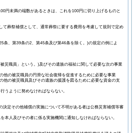
00円未満の端数があるときは、これを100円に切り上げるものと
して葬祭補償として、通常葬祭に要する費用を考慮して規則で定め
第25条、第39条の2、第45条及び第46条を除く。)
の規定の例によ
「被災職員」という。)
及びその遺族の福祉に関して必要な次の事業
の他の被災職員の円滑な社会復帰を促進するために必要な事業
の他の被災職員及びその遺族の援護を図るために必要な資金の支
を行うように努めなければならない。
の決定その他補償の実施について不明がある者は公務災害補償等審
れを本人及びその者に係る実施機関に通知しなければならない。