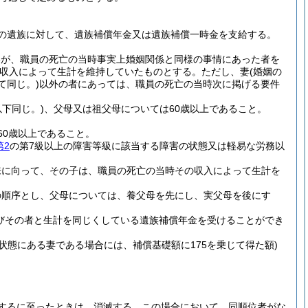
の遺族に対して、遺族補償年金又は遺族補償一時金を支給する。
いが、職員の死亡の当時事実上婚姻関係と同様の事情にあった者を
収入によって生計を維持していたものとする。
ただし、妻
(婚姻の
て同じ。)
以外の者にあっては、職員の死亡の当時次に掲げる要件
下同じ。)
、父母又は祖父母については60歳以上であること。
60歳以上であること。
第2
の第7級以上の障害等級に該当する障害の状態又は軽易な労務以
来に向って、その子は、職員の死亡の当時その収入によって生計を
の順序とし、父母については、養父母を先にし、実父母を後にす
びその者と生計を同じくしている遺族補償年金を受けることができ
状態にある妻である場合には、補償基礎額に175を乗じて得た額)
するに至ったときは、消滅する。
この場合において、同順位者がな