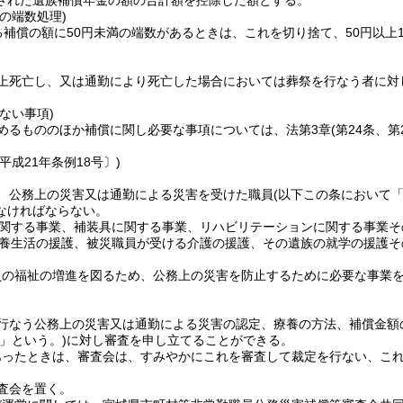
された遺族補償年金の額の合計額を控除した額とする。
の端数処理)
る補償の額に50円未満の端数があるときは、これを切り捨て、50円以上1
上死亡し、又は通勤により死亡した場合においては葬祭を行なう者に対
。
ない事項)
めるもののほか補償に関し必要な事項については、法第3章
(第24条、
平成21年条例18号〕)
、公務上の災害又は通勤による災害を受けた職員
(以下この条において
なければならない。
関する事業、補装具に関する事業、リハビリテーションに関する事業そ
養生活の援護、被災職員が受ける介護の援護、その遺族の就学の援護そ
員の福祉の増進を図るため、公務上の災害を防止するために必要な事業
行なう公務上の災害又は通勤による災害の認定、療養の方法、補償金額
」という。)
に対し審査を申し立てることができる。
あったときは、審査会は、すみやかにこれを審査して裁定を行ない、こ
査会を置く。