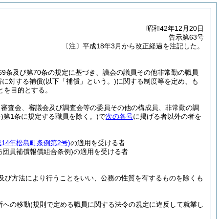
昭和42年12月20日
告示第63号
〔注〕平成18年3月から改正経過を注記した。
69条及び第70条の規定に基づき、議会の議員その他非常勤の職員
害に対する補償
(以下「補償」という。)
に関する制度等を定め、も
とを目的とする。
、審査会、審議会及び調査会等の委員その他の構成員、非常勤の調
)
第1条に規定する職員を除く。)
で
次の各号
に掲げる者以外の者を
成14年松島町条例第2号)
の適用を受ける者
防団員補償報償組合条例)
の適用を受ける者
及び方法により行うことをいい、公務の性質を有するものを除くも
所への移動
(規則で定める職員に関する法令の規定に違反して就業し