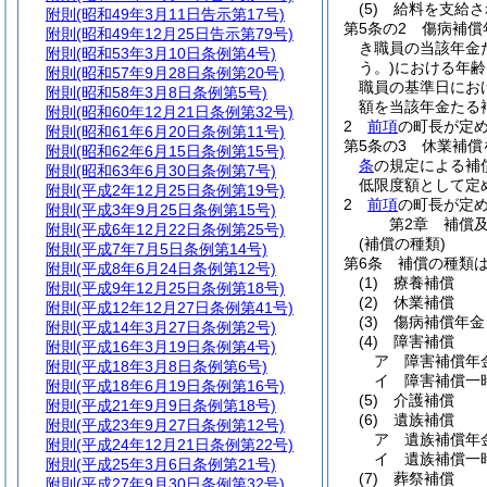
(5)
給料を支給さ
附則
(昭和49年3月11日告示第17号)
第5条の2
傷病補償
附則
(昭和49年12月25日告示第79号)
き職員の当該年金
附則
(昭和53年3月10日条例第4号)
う。)
における年齢
附則
(昭和57年9月28日条例第20号)
職員の基準日にお
附則
(昭和58年3月8日条例第5号)
額を当該年金たる
附則
(昭和60年12月21日条例第32号)
2
前項
の町長が定
附則
(昭和61年6月20日条例第11号)
第5条の3
休業補償
附則
(昭和62年6月15日条例第15号)
条
の規定による補
附則
(昭和63年6月30日条例第7号)
低限度額として定
附則
(平成2年12月25日条例第19号)
2
前項
の町長が定
附則
(平成3年9月25日条例第15号)
第2章
補償
附則
(平成6年12月22日条例第25号)
(補償の種類)
附則
(平成7年7月5日条例第14号)
第6条
補償の種類
附則
(平成8年6月24日条例第12号)
(1)
療養補償
附則
(平成9年12月25日条例第18号)
(2)
休業補償
附則
(平成12年12月27日条例第41号)
(3)
傷病補償年金
附則
(平成14年3月27日条例第2号)
(4)
障害補償
附則
(平成16年3月19日条例第4号)
ア
障害補償年
附則
(平成18年3月8日条例第6号)
イ
障害補償一
附則
(平成18年6月19日条例第16号)
(5)
介護補償
附則
(平成21年9月9日条例第18号)
(6)
遺族補償
附則
(平成23年9月27日条例第12号)
ア
遺族補償年
附則
(平成24年12月21日条例第22号)
イ
遺族補償一
附則
(平成25年3月6日条例第21号)
(7)
葬祭補償
附則
(平成27年9月30日条例第32号)