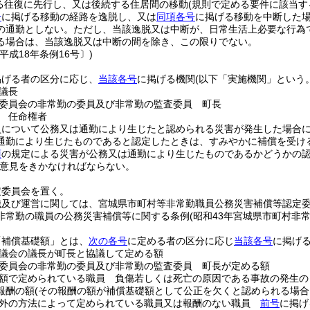
る往復に先行し、又は後続する住居間の移動
(規則で定める要件に該当す
号
に掲げる移動の経路を逸脱し、又は
同項各号
に掲げる移動を中断した
の通勤としない。
ただし、当該逸脱又は中断が、日常生活上必要な行為
る場合は、当該逸脱又は中断の間を除き、この限りでない。
平成18年条例16号〕)
掲げる者の区分に応じ、
当該各号
に掲げる機関
(以下「実施機関」という。
議長
委員会の非常勤の委員及び非常勤の監査委員 町長
 任命権者
員について公務又は通勤により生じたと認められる災害が発生した場合
通勤により生じたものであると認定したときは、すみやかに補償を受け
項
の規定による災害が公務又は通勤により生じたものであるかどうかの
意見をきかなければならない。
定委員会を置く。
織及び運営に関しては、宮城県市町村等非常勤職員公務災害補償等認定
非常勤の職員の公務災害補償等に関する条例
(昭和43年宮城県市町村非
「補償基礎額」とは、
次の各号
に定める者の区分に応じ
当該各号
に掲げ
議会の議長が町長と協議して定める額
委員会の非常勤の委員及び非常勤の監査委員 町長が定める額
額で定められている職員 負傷若しくは死亡の原因である事故の発生の
報酬の額
(その報酬の額が補償基礎額として公正を欠くと認められる場合
以外の方法によって定められている職員又は報酬のない職員
前号
に掲げ