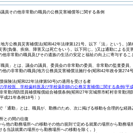
の議員その他非常勤の職員の公務災害補償等に関する条例
、地方公務員災害補償法
(昭和42年法律第121号。以下「法」という。)
第
災害
(負傷、疾病、障害又は死亡をいう。以下同じ。)
又は通勤による災
の他非常勤の職員及びその遺族の生活の安定と福祉の向上に寄与するこ
「職員」とは、議会の議員、委員会の非常勤の委員、非常勤の監査委員
の他の非常勤の職員
(地方公務員災害補償法施行令
(昭和42年政令第274号
償保険法
(昭和22年法律第50号)
の適用を受ける者
の学校医、学校歯科医及び学校薬剤師の公務災害補償に関する条例
(平
非常勤消防団員補償報償組合補償条例
(昭和27年宮城県市町村非常勤消
平成21年条例18号〕)
で「通勤」とは、職員が、勤務のため、次に掲げる移動を合理的な経路
所との間の往復
から他の勤務場所への移動その他の規則で定める就業の場所から勤務場
ける当該就業の場所から勤務場所への移動を除く。)