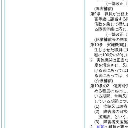
(一部改正〔
(障害補償)
第9条
職員が公務
害等級に該当する
倍数を乗じて得た
る障害等級に応じ
(一部改正〔
(休業補償等の制限
第10条
実施機関は
生じさせた職員に
額の100分の30
2
実施機関は正当
度を増進させ、又
ける者にあっては1
る者にあっては、
(介護補償)
第10条の2
傷病補
める程度のものに
いる期間、常時又
している期間につ
(1)
病院又は診療
(2)
障害者の日常
援施設」という。
(3)
障害者支援施
2
前項
の町長が定め