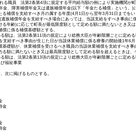
れる職員 法第2条第4項に規定する平均給与額の例により実施機関が
年金、障害補償年金又は遺族補償年金
(以下「年金たる補償」という。)
たる補償を支給すべき月の属する年度
(4月1日から翌年3月31日までを
(遺族補償年金を支給すべき場合にあっては、当該支給をすべき事由に
ける年齢)
に応じて町長が最低限度額として定める額に満たないとき又は
補償に係る補償基礎額とする。
める額は、法第2条第11項の規定により総務大臣が年齢階層ごとに定め
を支給すべき事由が生じた日が当該休業補償に係る療養の開始後1年6
償基礎額が、休業補償を受けるべき職員の当該休業補償を支給すべき事
める額に満たないとき又は最高限度額として定める額を超えるときは、
める額は、法第2条第13項の規定により総務大臣が年齢階層ごとに定め
及び福祉事業
は、次に掲げるものとする。
金
時金
金
時金