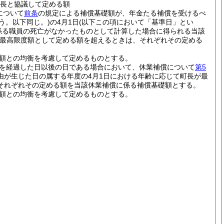
町長と協議して定める額
について
前条
の規定による補償基礎額が、年金たる補償を受けるべ
いう。以下同じ。)
の4月1日
(以下この項において「基準日」とい
係る職員の死亡がなかったものとして計算した場合に得られる当該
最高限度額として定める額を超えるときは、それぞれその定める
る額との均衡を考慮して定めるものとする。
月を経過した日以後の日である場合において、休業補償について
第5
由が生じた日の属する年度の4月1日における年齢に応じて町長が最
それぞれその定める額を当該休業補償に係る補償基礎額とする。
る額との均衡を考慮して定めるものとする。