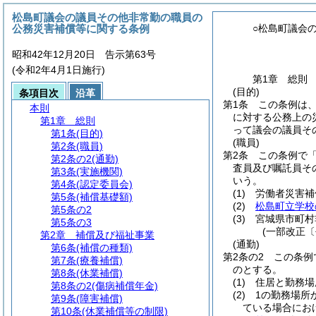
松島町議会の議員その他非常勤の職員の
公務災害補償等に関する条例
○松島町議会
昭和42年12月20日 告示第63号
(令和2年4月1日施行)
第1章
総則
(目的)
条項目次
沿革
第1条
この条例は
本則
に対する公務上の
第1章
総則
って議会の議員そ
第1条
(目的)
(職員)
第2条
(職員)
第2条
この条例で
第2条の2
(通勤)
査員及び嘱託員そ
第3条
(実施機関)
いう。
第4条
(認定委員会)
(1)
労働者災害補
第5条
(補償基礎額)
(2)
松島町立学校
第5条の2
(3)
宮城県市町村
第5条の3
(一部改正〔
第2章
補償及び福祉事業
(通勤)
第6条
(補償の種類)
第2条の2
この条例
第7条
(療養補償)
のとする。
第8条
(休業補償)
(1)
住居と勤務場
第8条の2
(傷病補償年金)
(2)
1の勤務場所
第9条
(障害補償)
ている場合にお
第10条
(休業補償等の制限)