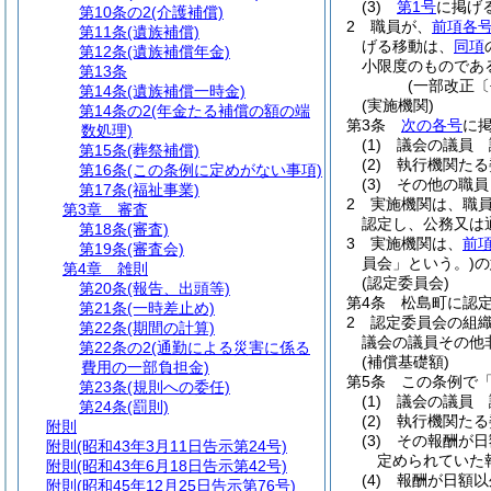
(3)
第1号
に掲げ
第10条の2
(介護補償)
2
職員が、
前項各
第11条
(遺族補償)
げる移動は、
同項
第12条
(遺族補償年金)
小限度のものであ
第13条
(一部改正〔
第14条
(遺族補償一時金)
(実施機関)
第14条の2
(年金たる補償の額の端
第3条
次の各号
に
数処理)
(1)
議会の議員 
第15条
(葬祭補償)
(2)
執行機関たる
第16条
(この条例に定めがない事項)
(3)
その他の職員
第17条
(福祉事業)
2
実施機関は、職
第3章
審査
認定し、公務又は
第18条
(審査)
3
実施機関は、
前
第19条
(審査会)
員会」という。)
の
第4章
雑則
(認定委員会)
第20条
(報告、出頭等)
第4条
松島町に認
第21条
(一時差止め)
2
認定委員会の組
第22条
(期間の計算)
議会の議員その他
第22条の2
(通勤による災害に係る
(補償基礎額)
費用の一部負担金)
第5条
この条例で
第23条
(規則への委任)
(1)
議会の議員 
第24条
(罰則)
(2)
執行機関たる
附則
(3)
その報酬が日
附則
(昭和43年3月11日告示第24号)
定められていた
附則
(昭和43年6月18日告示第42号)
(4)
報酬が日額
附則
(昭和45年12月25日告示第76号)