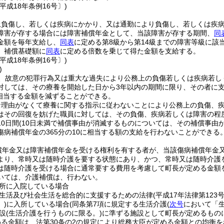
平成18年条例16号〕)
上負傷し、若しくは疾病にかかり、又は通勤により負傷し、若しくは疾
障害が存する場合には障害補償年金として、当該障害が存する期間、
同
金額を毎年支給し、
同表
に定める第8級から第14級までの障害等級に該
、補償基礎額に
同表
に定める倍数を乗じて得た金額を支給する。
平成18年条例16号〕)
)
、故意の犯罪行為又は重大な過失により公務上の負傷若しくは疾病若し
対しては、その療養を開始した日から3年以内の期間に限り、その者に
に相当する金額を減ずることができる。
な理由がなくて療養に関する指示に従わないことにより公務上の負傷、
はその回復を妨げた職員に対しては、その負傷、疾病若しくは障害の程
0日間
(10日未満で補償事由が消滅するものについては、その補償事由
傷病補償年金の365分の10に相当する額の支給を行わないことができる
償年金又は障害補償年金を受ける権利を有する者が、当該傷病補償年金
より、常時又は随時介護を要する状態にあり、かつ、常時又は随時介護
は随時介護を受ける場合に通常要する費用を考慮して町長が定める金額
いては、介護補償は、行わない。
所に入院している場合
生活及び社会生活を総合的に支援するための法律
(平成17年法律第123号
)
に入所している場合
(同条第7項に規定する生活介護
(
次号
において「生
設
(生活介護を行うものに限る。)
に準ずる施設として町長が定めるもの
る金額は、法第30条の2の規定により総務大臣が定める金額との均衡