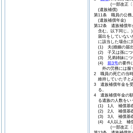
(一部改正〔
(遺族補償)
第11条
職員の公務
(遺族補償年金)
第12条
遺族補償年
含む。以下同じ。)
届出をしていない
に該当した場合に
(1)
夫
(婚姻の届
(2)
子又は孫につ
(3)
兄弟姉妹につ
(4)
前3号
の要件
外の労務には服
2
職員の死亡の当
維持していた子と
3
遺族補償年金を
る。
4
遺族補償年金の
る遺族の人数をい
(1)
1人 補償基
(2)
2人 補償基
(3)
3人 補償基
(4)
4人以上 補
(一部改正〔
第13条
遺族補償年