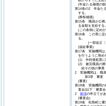
額からすでに支給
(年金たる補償の額
第14条の2
年金た
する。
(葬祭補償)
第15条
職員が公務
る金額を支給する
(この条例に定めが
第16条
この章に定
る。
(一部改正〔
(福祉事業)
第17条
実施機関は
を行うように努め
(1)
外科後処置に
(2)
被災職員の療
給その他の事業
2
実施機関は、職
第3章
審査
(審査)
第18条
実施機関の
査会
(以下「審査会
2
前項
の申立てが
(審査会)
第19条
松島町に審