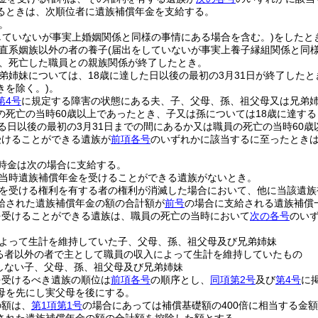
るときは、次順位者に遺族補償年金を支給する。
。
していないが事実上婚姻関係と同様の事情にある場合を含む。)
をしたと
直系姻族以外の者の養子
(届出をしていないが事実上養子縁組関係と同
、死亡した職員との親族関係が終了したとき。
弟姉妹については、18歳に達した日以後の最初の3月31日が終了したと
きを除く。)
。
第4号
に規定する障害の状態にある夫、子、父母、孫、祖父母又は兄弟
の死亡の当時60歳以上であったとき、子又は孫については18歳に達する
する日以後の最初の3月31日までの間にあるか又は職員の死亡の当時60歳
受けることができる遺族が
前項各号
のいずれかに該当するに至ったとき
時金は次の場合に支給する。
当時遺族補償年金を受けることができる遺族がないとき。
を受ける権利を有する者の権利が消滅した場合において、他に当該遺族
給された遺族補償年金の額の合計額が
前号
の場合に支給される遺族補償
を受けることができる遺族は、職員の死亡の当時において
次の各号
のい
よって生計を維持していた子、父母、孫、祖父母及び兄弟姉妹
る者以外の者で主として職員の収入によって生計を維持していたもの
しない子、父母、孫、祖父母及び兄弟姉妹
を受けるべき遺族の順位は
前項各号
の順序とし、
同項第2号
及び
第4号
に
母を先にし実父母を後にする。
の額は、
第1項第1号
の場合にあっては補償基礎額の400倍に相当する金