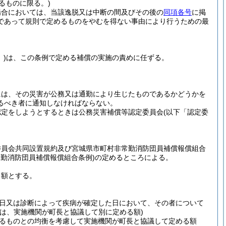
るものに限る。)
場合においては、当該逸脱又は中断の間及びその後の
同項各号
に掲
であって規則で定めるものをやむを得ない事由により行うための最
)
は、この条例で定める補償の実施の責めに任ずる。
には、その災害が公務又は通勤により生じたものであるかどうかを
るべき者に通知しなければならない。
認定をしようとするときは公務災害補償等認定委員会
(以下「認定委
委員会共同設置規約及び宮城県市町村非常勤消防団員補償報償組合
常勤消防団員補償報償組合条例)
の定めるところによる。
る額とする。
日又は診断によって疾病が確定した日において、その者について
は、実施機関が町長と協議して別に定める額)
るものとの均衡を考慮して実施機関が町長と協議して定める額