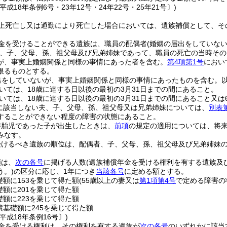
平成18年条例6号・23年12号・24年22号・25年21号〕)
上死亡し又は通勤により死亡した場合においては、遺族補償として、そ
金を受けることができる遺族は、職員の配偶者
(婚姻の届出をしていな
、子、父母、孫、祖父母及び兄弟姉妹であって、職員の死亡の当時その
が、事実上婚姻関係と同様の事情にあった者を含む。
第4項第1号
におい
限るものとする。
出をしていないが、事実上婚姻関係と同様の事情にあったものを含む。以
いては、18歳に達する日以後の最初の3月31日までの間にあること。
いては、18歳に達する日以後の最初の3月31日までの間にあること又は
に該当しない夫、子、父母、孫、祖父母又は兄弟姉妹については、
別表
することができない程度の障害の状態にあること。
時胎児であった子が出生したときは、
前項
の規定の適用については、将
みなす。
受けるべき遺族の順位は、配偶者、子、父母、孫、祖父母及び兄弟姉妹
額は、
次の各号
に掲げる人数
(遺族補償年金を受ける権利を有する遺族及
う。)
の区分に応じ、1年につき
当該各号
に定める額とする。
礎額に153を乗じて得た額
(55歳以上の妻又は
第1項第4号
で定める障害の
礎額に201を乗じて得た額
礎額に223を乗じて得た額
償基礎額に245を乗じて得た額
平成18年条例16号〕)
金を受ける権利は、その権利を有する遺族が
次の各号
のいずれかに該当