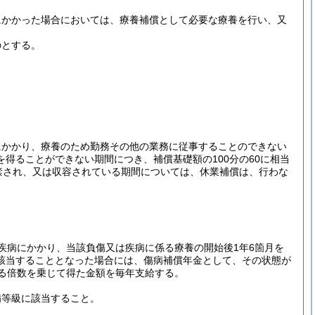
にかかった場合においては、療養補償として必要な療養を行い、又
のとする。
にかかり、療養のため勤務その他の業務に従事することのできない
得ることができない期間につき、補償基礎額の100分の60に相当
禁され、又は収容されている期間については、休業補償は、行わな
疾病にかかり、当該負傷又は疾病に係る療養の開始後1年6箇月を
該当することとなった場合には、傷病補償年金として、その状態が
る倍数を乗じて得た金額を毎年支給する。
病等級に該当すること。