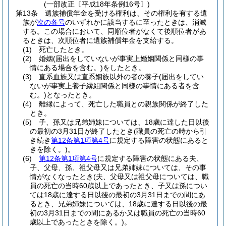
(一部改正〔平成18年条例16号〕)
第13条
遺族補償年金を受ける権利は、その権利を有する遺
族が
次の各号
のいずれかに該当するに至ったときは、消滅
する。
この場合において、同順位者がなくて後順位者があ
るときは、次順位者に遺族補償年金を支給する。
(1)
死亡したとき。
(2)
婚姻
(届出をしていないが事実上婚姻関係と同様の事
情にある場合を含む。)
をしたとき。
(3)
直系血族又は直系姻族以外の者の養子
(届出をしてい
ないが事実上養子縁組関係と同様の事情にある者を含
む。)
となったとき。
(4)
離縁によって、死亡した職員との親族関係が終了した
とき。
(5)
子、孫又は兄弟姉妹については、18歳に達した日以後
の最初の3月31日が終了したとき
(職員の死亡の時から引
き続き
第12条第1項第4号
に規定する障害の状態にあると
きを除く。)
。
(6)
第12条第1項第4号
に規定する障害の状態にある夫、
子、父母、孫、祖父母又は兄弟姉妹については、その事
情がなくなったとき
(夫、父母又は祖父母については、職
員の死亡の当時60歳以上であったとき、子又は孫につい
ては18歳に達する日以後の最初の3月31日までの間にあ
るとき、兄弟姉妹については、18歳に達する日以後の最
初の3月31日までの間にあるか又は職員の死亡の当時60
歳以上であったときを除く。)
。