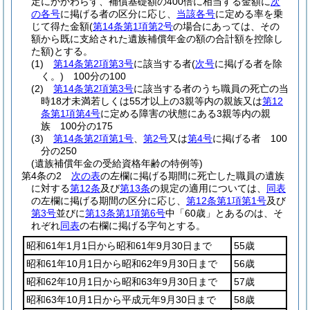
定にかかわらず、補償基礎額の400倍に相当する金額に
次
の各号
に掲げる者の区分に応じ、
当該各号
に定める率を乗
じて得た金額
(
第14条第1項第2号
の場合にあっては、その
額から既に支給された遺族補償年金の額の合計額を控除し
た額)
とする。
(1)
第14条第2項第3号
に該当する者
(
次号
に掲げる者を除
く。)
100分の100
(2)
第14条第2項第3号
に該当する者のうち職員の死亡の当
時18才未満若しくは55才以上の3親等内の親族又は
第12
条第1項第4号
に定める障害の状態にある3親等内の親
族 100分の175
(3)
第14条第2項第1号
、
第2号
又は
第4号
に掲げる者 100
分の250
(遺族補償年金の受給資格年齢の特例等)
第4条の2
次の表
の左欄に掲げる期間に死亡した職員の遺族
に対する
第12条
及び
第13条
の規定の適用については、
同表
の左欄に掲げる期間の区分に応じ、
第12条第1項第1号
及び
第3号
並びに
第13条第1項第6号
中「60歳」とあるのは、そ
れぞれ
同表
の右欄に掲げる字句とする。
昭和61年1月1日から昭和61年9月30日まで
55歳
昭和61年10月1日から昭和62年9月30日まで
56歳
昭和62年10月1日から昭和63年9月30日まで
57歳
昭和63年10月1日から平成元年9月30日まで
58歳