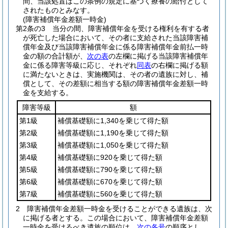
間、当該処置はこの条例の規定に基づく療養の給付として
されたものとみなす。
(障害補償年金差額一時金)
第2条の3
当分の間、障害補償年金を受ける権利を有する者
が死亡した場合において、その者に支給された当該障害補
償年金及び当該障害補償年金に係る障害補償年金前払一時
金の額の合計額が、
次の表
の左欄に掲げる当該障害補償年
金に係る障害等級に応じ、それぞれ
同表
の右欄に掲げる額
に満たないときは、実施機関は、その者の遺族に対し、補
償として、その差額に相当する額の障害補償年金差額一時
金を支給する。
障害等級
額
第1級
補償基礎額に1,340を乗じて得た額
第2級
補償基礎額に1,190を乗じて得た額
第3級
補償基礎額に1,050を乗じて得た額
第4級
補償基礎額に920を乗じて得た額
第5級
補償基礎額に790を乗じて得た額
第6級
補償基礎額に670を乗じて得た額
第7級
補償基礎額に560を乗じて得た額
2
障害補償年金差額一時金を受けることができる遺族は、次
に掲げる者とする。
この場合において、障害補償年金差額
一時金を受けるべき遺族の順位は、
次の各号
の順序とし、