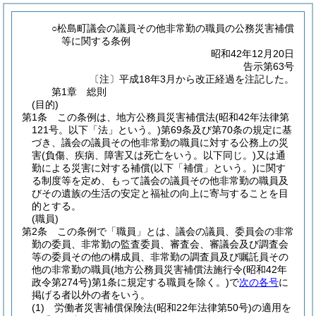
○松島町議会の議員その他非常勤の職員の公務災害補償
等に関する条例
昭和42年12月20日
告示第63号
〔注〕平成18年3月から改正経過を注記した。
第1章
総則
(目的)
第1条
この条例は、地方公務員災害補償法
(昭和42年法律第
121号。以下「法」という。)
第69条及び第70条の規定に基
づき、議会の議員その他非常勤の職員に対する公務上の災
害
(負傷、疾病、障害又は死亡をいう。以下同じ。)
又は通
勤による災害に対する補償
(以下「補償」という。)
に関す
る制度等を定め、もって議会の議員その他非常勤の職員及
びその遺族の生活の安定と福祉の向上に寄与することを目
的とする。
(職員)
第2条
この条例で「職員」とは、議会の議員、委員会の非常
勤の委員、非常勤の監査委員、審査会、審議会及び調査会
等の委員その他の構成員、非常勤の調査員及び嘱託員その
他の非常勤の職員
(地方公務員災害補償法施行令
(昭和42年
政令第274号)
第1条に規定する職員を除く。)
で
次の各号
に
掲げる者以外の者をいう。
(1)
労働者災害補償保険法
(昭和22年法律第50号)
の適用を