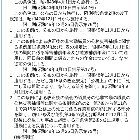
この条例は、昭和43年4月1日から施行する。
附
則
(昭和43年6月18日
告示第42号)
この条例は、公布の日から施行し、附則第3条第2項の改正
規定は、昭和42年12月1日から施行する。
附
則
(昭和45年12月25日
告示第76号)
1
この条例は、公布の日から施行し、昭和45年11月1日から
適用する。
2
この条例による改正後の非常勤職員の公務災害補償に関す
る条例第12条第3項及び別表の規定は、昭和45年11月1日以
後の期間に係る障害補償年金及び遺族補償年金について適
用し、同日前の期間に係るこれらの年金については、なお
従前の例による。
附
則
(昭和49年3月11日
告示第17号)
1
この条例は、公布の日から施行し、昭和48年12月1日から
適用する。
ただし第15条の改正規定
(「公務上」の下に「死
亡し又は通勤により」を加える部分を除く。)
は昭和48年9
月1日から適用する。
2
この条例による改正後の議会の議員その他非常勤の職員の
公務災害補償等に関する条例第2条の2、第7条から第11条
まで第15条
(公務上の死亡に係る葬祭補償の額に関する部分
を除く。)
第17条及び附則第3条の規定は昭和48年12月1日
以後に発生した事故に起因する同条例第2条の2に規定する
通勤による災害について適用する。
附
則
(昭和49年12月25日
告示第79号)
(施行期日)