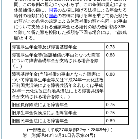
間、この条例の規定にかかわらず、この条例の規定による
休業補償の額に、
同表
の左欄に掲げる法律による年金たる
給付の種類に応じ
同表
の右欄に掲げる率を乗じて得た額
(そ
の額がこの条例の規定による休業補償の額から同一の事由
について支給される当該年金たる給付の額の合計額を365
で除して得た額を控除した残額を下回る場合には、当該残
額)
とする。
障害厚生年金等及び障害基礎年金
0.73
障害厚生年金等
(当該補償の事由となった障害
0.88
について障害基礎年金が支給される場合を除
く。)
障害基礎年金
(当該補償の事由となった障害に
0.88
ついて障害厚生年金等又は平成24年一元化法改
正前国共済法による障害共済年金若しくは平成
24年一元化法改正前地共済法による障害共済年
金が支給される場合を除く。)
旧船員保険法による障害年金
0.75
旧厚生年金保険法による障害年金
0.75
旧国民年金法による障害年金
0.89
(一部改正〔平成27年条例32号・28年9号〕)
附
則
(昭和43年3月11日
告示第24号)