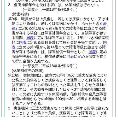
る第1級、第2級又は第3級の傷病等級に該当すること。
2
傷病補償年金を受ける者には、休業補償は行わない。
(一部改正〔平成18年条例16号〕)
(障害補償)
第9条
職員が公務上負傷し、若しくは疾病にかかり、又は通
勤により負傷し、若しくは疾病にかかり、治ったとき
別表
第2
に定める第1級から第7級までの障害等級に該当する障
害が存する場合には障害補償年金として、当該障害が存す
る期間、
同表
に定める障害等級に応じ、1年につき補償基礎
額に
同表
に定める倍数を乗じて得た金額を毎年支給し、
同
表
に定める第8級から第14級までの障害等級に該当する障
害が存する場合には、障害補償一時金として、
同表
に定め
る障害等級に応じ、補償基礎額に
同表
に定める倍数を乗じ
て得た金額を支給する。
(一部改正〔平成18年条例16号〕)
(休業補償等の制限)
第10条
実施機関は、故意の犯罪行為又は重大な過失により
公務上の負傷若しくは疾病若しくは通勤による負傷若しく
は疾病又はこれらの原因となった事故を生じさせた職員に
対しては、その療養を開始した日から3年以内の期間に限
り、その者に支給すべき休業補償、傷病補償年金又は障害
補償の金額からその金額の100分の30に相当する金額を減
ずることができる。
2
実施機関は正当な理由がなくて療養に関する指示に従わな
いことにより公務上の負傷、疾病若しくは障害若しくは通