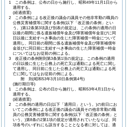
1
この条例は、公布の日から施行し、昭和49年11月1日から
適用する。
(経過措置)
2
この条例による改正後の議会の議員その他非常勤の職員の
公務災害補償等に関する条例
(以下「改正後の条例」とい
う。)
第12条第3項及び別表の規定は、この条例の適用の日
以後の期間に係る遺族補償年金及び障害補償年金並びに同
日以後に支給すべき事由の生じた障害補償一時金について
適用し、同日前の期間に係る遺族補償年金及び障害補償年
金並びに同日前に支給すべき事由の生じた障害補償一時金
についてはなお従前の例による。
3
改正後の条例附則第3条第1項の規定は、この条例の適用
の日以後に生じた公務上の死亡又は通勤による死亡に関し
て適用し、同日前に生じた公務上の死亡又は通勤による死
亡に関してはなお従前の例による。
附
則
(昭和53年3月10日
条例第4号)
(施行期日等)
1
この条例は、公布の日から施行し、昭和53年4月1日から
適用する。
(経過措置)
2
この条例の適用の日
(以下「適用日」という。)
の前日にお
いてこの条例による改正後の議会の議員その他非常勤の職
員の公務災害補償等に関する条例
(以下「改正後の条例」と
いう。)
第8条の2第1項の規定が適用されていたならば、同
項各号のいずれにも該当することとなる者に対しては、適