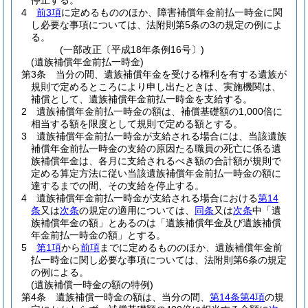
停止する。
4
前3項
に定めるもののほか、障害補償年金前払一時金に関
し必要な事項については、法附則第5条の3の規定の例によ
る。
(一部改正〔平成18年条例16号〕)
(遺族補償年金前払一時金)
第3条
当分の間、遺族補償年金を受ける権利を有する遺族が
規則で定めるところにより申し出たときは、実施機関は、
補償として、遺族補償年金前払一時金を支給する。
2
遺族補償年金前払一時金の額は、補償基礎額の1,000倍に
相当する額を限度として規則で定める額とする。
3
遺族補償年金前払一時金が支給される場合には、当該遺族
補償年金前払一時金の支給の原因たる職員の死亡に係る遺
族補償年金は、各月に支給されるべき額の合計額が規則で
定める算定方法に従い当該遺族補償年金前払一時金の額に
達するまでの間、その支給を停止する。
4
遺族補償年金前払一時金が支給される場合における
第14
条
又は
次条
の規定の適用については、
同条
又は
次条
中「遺
族補償年金の額」とあるのは「遺族補償年金及び遺族補償
年金前払一時金の額」とする。
5
第1項
から
前項
までに定めるもののほか、遺族補償年金前
払一時金に関し必要な事項については、法附則第6条の規定
の例による。
(遺族補償一時金の額の特例)
第4条
遺族補償一時金の額は、当分の間、
第14条第4項
の規