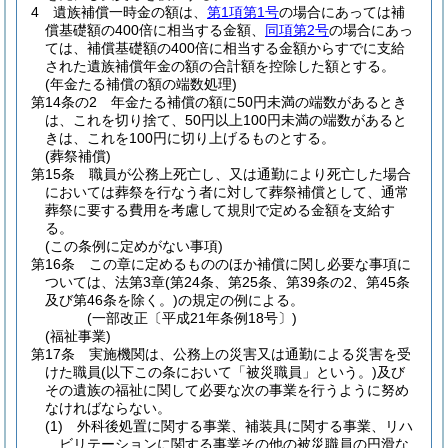
4
遺族補償一時金の額は、
第1項第1号
の場合にあっては補
償基礎額の400倍に相当する金額、
同項第2号
の場合にあっ
ては、補償基礎額の400倍に相当する金額からすでに支給
された遺族補償年金の額の合計額を控除した額とする。
(年金たる補償の額の端数処理)
第14条の2
年金たる補償の額に50円未満の端数があるとき
は、これを切り捨て、50円以上100円未満の端数があると
きは、これを100円に切り上げるものとする。
(葬祭補償)
第15条
職員が公務上死亡し、又は通勤により死亡した場合
においては葬祭を行なう者に対して葬祭補償として、通常
葬祭に要する費用を考慮して規則で定める金額を支給す
る。
(この条例に定めがない事項)
第16条
この章に定めるもののほか補償に関し必要な事項に
ついては、法第3章
(第24条、第25条、第39条の2、第45条
及び第46条を除く。)
の規定の例による。
(一部改正〔平成21年条例18号〕)
(福祉事業)
第17条
実施機関は、公務上の災害又は通勤による災害を受
けた職員
(以下この条において「被災職員」という。)
及び
その遺族の福祉に関して必要な次の事業を行うように努め
なければならない。
(1)
外科後処置に関する事業、補装具に関する事業、リハ
ビリテーションに関する事業その他の被災職員の円滑な