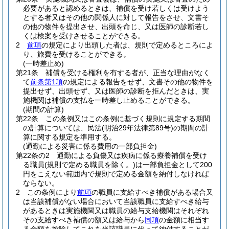
必要があると認めるときは、補償を受け若しくは受けよう
とする者又はその他の関係人に対して報告をさせ、文書そ
の他の物件を提出させ、出頭を命じ、又は医師の診断若し
くは検案を受けさせることができる。
2
前項
の規定により出頭した者は、規則で定めるところによ
り、旅費を受けることができる。
(一時差止め)
第21条
補償を受ける権利を有する者が、正当な理由がなく
て
前条第1項
の規定による報告をせず、文書その他の物件を
提出せず、出頭せず、又は医師の診断を拒んだときは、実
施機関は補償の支払を一時差し止めることができる。
(期間の計算)
第22条
この条例又はこの条例に基づく規則に規定する期間
の計算については、民法
(明治29年法律第89号)
の期間の計
算に関する規定を準用する。
(通勤による災害に係る費用の一部負担金)
第22条の2
通勤による負傷又は疾病に係る療養補償を受け
る職員
(規則で定める職員を除く。)
は一部負担金として200
円をこえない範囲内で規則で定める金額を納付しなければ
ならない。
2
この条例により
前項
の職員に支給すべき補償がある場合又
は当該補償がない場合において当該職員に支給すべき給与
があるときは実施機関又は職員の給与支給機関はそれぞれ
その支給すべき補償の額又は給与から
同項
の金額に相当す