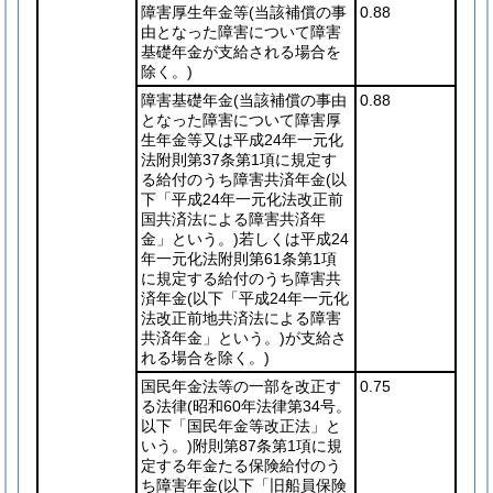
障害厚生年金等
(当該補償の事
0.88
由となった障害について障害
基礎年金が支給される場合を
除く。)
障害基礎年金
(当該補償の事由
0.88
となった障害について障害厚
生年金等又は平成24年一元化
法附則第37条第1項に規定す
る給付のうち障害共済年金
(以
下「平成24年一元化法改正前
国共済法による障害共済年
金」という。)
若しくは平成24
年一元化法附則第61条第1項
に規定する給付のうち障害共
済年金
(以下「平成24年一元化
法改正前地共済法による障害
共済年金」という。)
が支給さ
れる場合を除く。)
国民年金法等の一部を改正す
0.75
る法律
(昭和60年法律第34号。
以下「国民年金等改正法」と
いう。)
附則第87条第1項に規
定する年金たる保険給付のう
ち障害年金
(以下「旧船員保険