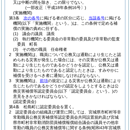
又は中断の間を除き、この限りでない。
(一部改正〔平成18年条例16号〕)
(実施機関)
第3条
次の各号
に掲げる者の区分に応じ、
当該各号
に掲げる
機関
(以下「実施機関」という。)
は、この条例で定める補
償の実施の責めに任ずる。
(1)
議会の議員 議長
(2)
執行機関たる委員会の非常勤の委員及び非常勤の監査
委員 町長
(3)
その他の職員 任命権者
2
実施機関は、職員について公務又は通勤により生じたと認
められる災害が発生した場合には、その災害が公務又は通
勤により生じたものであるかどうかを認定し、公務又は通
勤により生じたものであると認定したときは、すみやかに
補償を受けるべき者に通知しなければならない。
3
実施機関は、
前項
の規定による災害が公務又は通勤により
生じたものであるかどうかの認定をしようとするときは公
務災害補償等認定委員会
(以下「認定委員会」という。)
の
意見をきかなければならない。
(認定委員会)
第4条
松島町に認定委員会を置く。
2
認定委員会の組織及び運営に関しては、宮城県市町村等非
常勤職員公務災害補償等認定委員会共同設置規約及び宮城
県市町村非常勤消防団員補償報償組合議会の議員その他非
常勤の職員の公務災害補償等に関する条例
(昭和43年宮城県