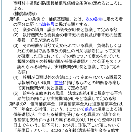
市町村非常勤消防団員補償報償組合条例)
の定めるところに
よる。
(補償基礎額)
第5条
この条例で「補償基礎額」とは、
次の各号
に定める者
の区分に応じ
当該各号
に掲げる額とする。
(1)
議会の議員 議会の議長が町長と協議して定める額
(2)
執行機関たる委員会の非常勤の委員及び非常勤の監査
委員 町長が定める額
(3)
その報酬が日額で定められている職員 負傷若しくは
死亡の原因である事故の発生の日又は診断によって疾病
が確定した日において、その者について定められていた
報酬の額
(その報酬の額が補償基礎額として公正を欠くと
認められる場合は、実施機関が町長と協議して別に定め
る額)
(4)
報酬が日額以外の方法によって定められている職員又
は報酬のない職員
前号
に掲げるものとの均衡を考慮し
て実施機関が町長と協議して定める額
(5)
給料を支給される職員 法第2条第4項に規定する平均
給与額の例により実施機関が町長と協議して定める額
第5条の2
傷病補償年金、障害補償年金又は遺族補償年金
(以
下「年金たる補償」という。)
について
前条
の規定による補
償基礎額が、年金たる補償を受けるべき職員の当該年金た
る補償を支給すべき月の属する年度
(4月1日から翌年3月31
日までをいう。以下同じ。)
の4月1日
(以下この項において
「基準日」という。)
における年齢
(遺族補償年金を支給す