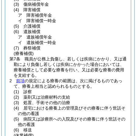
(3)
傷病補償年金
(4)
障害補償
ア
障害補償年金
イ
障害補償一時金
(5)
介護補償
(6)
遺族補償
ア
遺族補償年金
イ
遺族補償一時金
(7)
葬祭補償
(療養補償)
第7条
職員が公務上負傷し、若しくは疾病にかかり、又は通
勤により負傷し若しくは疾病にかかった場合においては、
療養補償として必要な療養を行い、又は必要な療養の費用
を支給する。
2
前項
の規定による療養の範囲は、次に掲げるものであっ
て、療養上相当と認められるものとする。
(1)
診察
(2)
薬剤又は治療材料の支給
(3)
処置、手術その他の治療
(4)
居宅における療養上の管理及びその療養に伴う世話そ
の他の看護
(5)
病院又は診療所への入院及びその療養に伴う世話その
他の看護
(6)
移送
(休業補償)