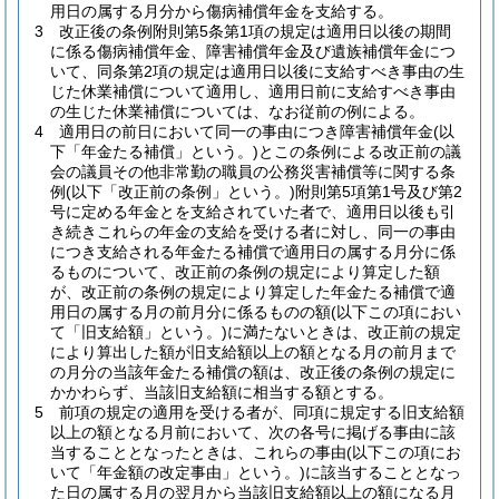
用日の属する月分から傷病補償年金を支給する。
3
改正後の条例附則第5条第1項の規定は適用日以後の期間
に係る傷病補償年金、障害補償年金及び遺族補償年金につ
いて、同条第2項の規定は適用日以後に支給すべき事由の生
じた休業補償について適用し、適用日前に支給すべき事由
の生じた休業補償については、なお従前の例による。
4
適用日の前日において同一の事由につき障害補償年金
(以
下「年金たる補償」という。)
とこの条例による改正前の議
会の議員その他非常勤の職員の公務災害補償等に関する条
例
(以下「改正前の条例」という。)
附則第5項第1号及び第2
号に定める年金とを支給されていた者で、適用日以後も引
き続きこれらの年金の支給を受ける者に対し、同一の事由
につき支給される年金たる補償で適用日の属する月分に係
るものについて、改正前の条例の規定により算定した額
が、改正前の条例の規定により算定した年金たる補償で適
用日の属する月の前月分に係るものの額
(以下この項におい
て「旧支給額」という。)
に満たないときは、改正前の規定
により算出した額が旧支給額以上の額となる月の前月まで
の月分の当該年金たる補償の額は、改正後の条例の規定に
かかわらず、当該旧支給額に相当する額とする。
5
前項の規定の適用を受ける者が、同項に規定する旧支給額
以上の額となる月前において、次の各号に掲げる事由に該
当することとなったときは、これらの事由
(以下この項にお
いて「年金額の改定事由」という。)
に該当することとなっ
た日の属する月の翌月から当該旧支給額以上の額になる月