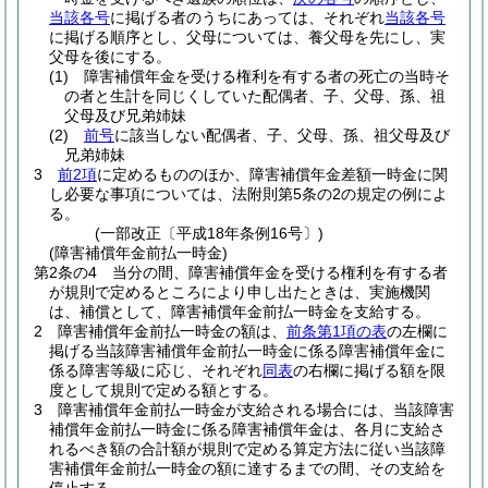
当該各号
に掲げる者のうちにあっては、それぞれ
当該各号
に掲げる順序とし、父母については、養父母を先にし、実
父母を後にする。
(1)
障害補償年金を受ける権利を有する者の死亡の当時そ
の者と生計を同じくしていた配偶者、子、父母、孫、祖
父母及び兄弟姉妹
(2)
前号
に該当しない配偶者、子、父母、孫、祖父母及び
兄弟姉妹
3
前2項
に定めるもののほか、障害補償年金差額一時金に関
し必要な事項については、法附則第5条の2の規定の例によ
る。
(一部改正〔平成18年条例16号〕)
(障害補償年金前払一時金)
第2条の4
当分の間、障害補償年金を受ける権利を有する者
が規則で定めるところにより申し出たときは、実施機関
は、補償として、障害補償年金前払一時金を支給する。
2
障害補償年金前払一時金の額は、
前条第1項の表
の左欄に
掲げる当該障害補償年金前払一時金に係る障害補償年金に
係る障害等級に応じ、それぞれ
同表
の右欄に掲げる額を限
度として規則で定める額とする。
3
障害補償年金前払一時金が支給される場合には、当該障害
補償年金前払一時金に係る障害補償年金は、各月に支給さ
れるべき額の合計額が規則で定める算定方法に従い当該障
害補償年金前払一時金の額に達するまでの間、その支給を