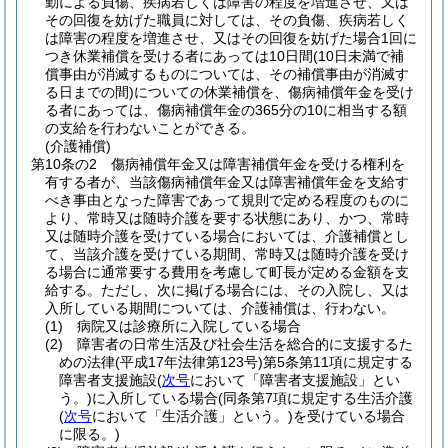
勤による負傷、疾病若しくは障害の程度を増進させ、又は
その回復を妨げた職員に対しては、その負傷、疾病若しく
は障害の程度を増進させ、又はその回復を妨げた場合1回に
つき休業補償を受ける者にあっては10日間
(10日未満で補
償事由が消滅するものについては、その補償事由が消滅す
る日までの間)
についての休業補償を、傷病補償年金を受け
る者にあっては、傷病補償年金の365分の10に相当する額
の支給を行わないことができる。
(介護補償)
第10条の2
傷病補償年金又は障害補償年金を受ける権利を
有する者が、当該傷病補償年金又は障害補償年金を支給す
べき事由となった障害であって規則で定める程度のものに
より、常時又は随時介護を要する状態にあり、かつ、常時
又は随時介護を受けている場合においては、介護補償とし
て、当該介護を受けている期間、常時又は随時介護を受け
る場合に通常要する費用を考慮して町長が定める金額を支
給する。
ただし、次に掲げる場合には、その入院し、又は
入所している期間については、介護補償は、行わない。
(1)
病院又は診療所に入院している場合
(2)
障害者の日常生活及び社会生活を総合的に支援するた
めの法律
(平成17年法律第123号)
第5条第11項に規定する
障害者支援施設
(
次号
において「障害者支援施設」とい
う。)
に入所している場合
(同条第7項に規定する生活介護
(
次号
において「生活介護」という。)
を受けている場合
に限る。)