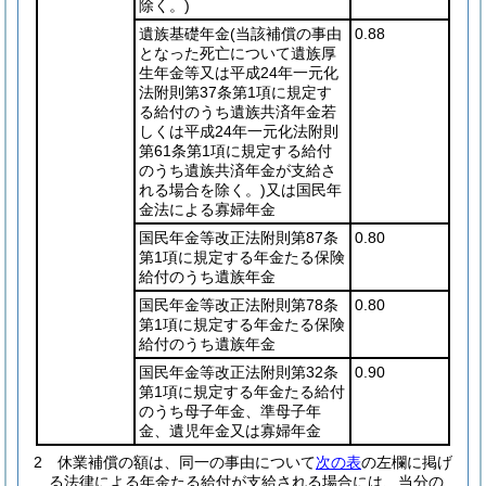
除く。)
遺族基礎年金
(当該補償の事由
0.88
となった死亡について遺族厚
生年金等又は平成24年一元化
法附則第37条第1項に規定す
る給付のうち遺族共済年金若
しくは平成24年一元化法附則
第61条第1項に規定する給付
のうち遺族共済年金が支給さ
れる場合を除く。)
又は国民年
金法による寡婦年金
国民年金等改正法附則第87条
0.80
第1項に規定する年金たる保険
給付のうち遺族年金
国民年金等改正法附則第78条
0.80
第1項に規定する年金たる保険
給付のうち遺族年金
国民年金等改正法附則第32条
0.90
第1項に規定する年金たる給付
のうち母子年金、準母子年
金、遺児年金又は寡婦年金
2
休業補償の額は、同一の事由について
次の表
の左欄に掲げ
る法律による年金たる給付が支給される場合には、当分の