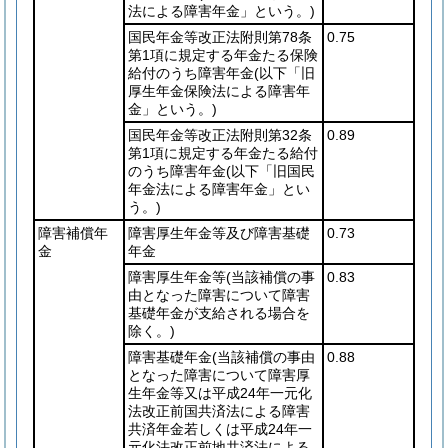
法による障害年金」という。)
国民年金等改正法附則第78条
0.75
第1項に規定する年金たる保険
給付のうち障害年金
(以下「旧
厚生年金保険法による障害年
金」という。)
国民年金等改正法附則第32条
0.89
第1項に規定する年金たる給付
のうち障害年金
(以下「旧国民
年金法による障害年金」とい
う。)
障害補償年
障害厚生年金等及び障害基礎
0.73
金
年金
障害厚生年金等
(当該補償の事
0.83
由となった障害について障害
基礎年金が支給される場合を
除く。)
障害基礎年金
(当該補償の事由
0.88
となった障害について障害厚
生年金等又は平成24年一元化
法改正前国共済法による障害
共済年金若しくは平成24年一
元化法改正前地共済法による