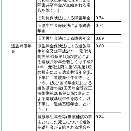
障害共済年金が支給される場
合を除く。)
旧船員保険法による障害年金
0.74
旧厚生年金保険法による障害
0.74
年金
旧国民年金法による障害年金
0.89
遺族補償年
厚生年金保険法による遺族厚
0.80
金
生年金又は平成24年一元化法
附則第41条第1項の規定によ
る遺族共済年金若しくは平成2
4年一元化法附則第65条第1項
の規定による遺族共済年金
(以
下単に「遺族厚生年金等」と
いう。)
及び国民年金法による
遺族基礎年金
(国民年金等改正
法附則第28条第1項の規定に
よる遺族基礎年金を除く。以
下単に「遺族基礎年金」とい
う。)
遺族厚生年金等
(当該補償の事
0.84
由となった死亡について遺族
基礎年金が支給される場合を