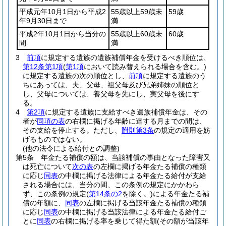
平成元年10月1日から平成2
55歳以上59歳未
59歳
年9月30日まで
満
平成2年10月1日から当分の
55歳以上60歳未
60歳
間
満
3
前項
に規定する遺族の遺族補償年金を受けるべき順位は、
第12条第1項
(
第1項
において読み替えられる場合を含む。)
に規定する遺族の次の順位とし、
前項
に規定する遺族のう
ちにあっては、夫、父母、祖父母及び兄弟姉妹の順位と
し、父母については、養父母を先にし、実父母を後にす
る。
4
第2項
に規定する遺族に支給すべき遺族補償年金は、その
者が
同項の表
の右欄に掲げる年齢に達する月までの間は、
その支給を停止する。
ただし、
附則第3条
の規定の適用を妨
げるものではない。
(他の法令による給付との調整)
第5条
年金たる補償の額は、当該補償の事由となった障害又
は死亡について
次の表
の左欄に掲げる年金たる補償の種類
に応じ
同表
の中欄に掲げる法律による年金たる給付が支給
される場合には、当分の間、この条例の規定にかかわら
ず、この条例の規定
(
第14条の2
を除く。)
による年金たる補
償の年額に、
同表
の左欄に掲げる当該年金たる補償の種類
に応じ
同表
の中欄に掲げる当該法律による年金たる給付ご
とに
同表
の右欄に掲げる率を乗じて得た額
(その額が当該年