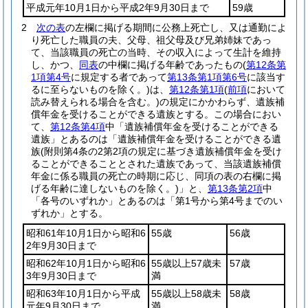
平成元年10月1日から平成2年9月30日まで
59歳
2
次の表
の左欄に掲げる期間に公務上死亡し、又は通勤によ
り死亡した職員の夫、父母、祖父母及び兄弟姉妹であっ
て、当該職員の死亡の当時、その収入によって生計を維持
し、かつ、
同表
の中欄に掲げる年齢であったもの
(
第12条第
1項第4号
に規定する者であって
第13条第1項第6号
に該当す
るに至らないものを除く。)
は、
第12条第1項
(
前項
において
読み替えられる場合を含む。)
の規定にかかわらず、遺族補
償年金を受けることができる遺族とする。
この場合におい
て、
第12条第4項
中「遺族補償年金を受けることができる
遺族」とあるのは「遺族補償年金を受けることができる遺
族
(附則第4条の2第2項の規定に基づき遺族補償年金を受け
ることができることとされた遺族であって、当該遺族補償
年金に係る職員の死亡の時期に応じ、同項の表の右欄に掲
げる年齢に達しないものを除く。)
」と、
第13条第2項
中
「各号のいずれか」とあるのは「第1号から第4号までのい
ずれか」とする。
昭和61年10月1日から昭和6
55歳
56歳
2年9月30日まで
昭和62年10月1日から昭和6
55歳以上57歳未
57歳
3年9月30日まで
満
昭和63年10月1日から平成
55歳以上58歳未
58歳
元年9月30日まで
満