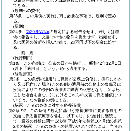
る金額を控除してこれを当該職員に代って納付することが
できる。
(規則への委任)
第23条
この条例の実施に関し必要な事項は、規則で定め
る。
(罰則)
第24条
第20条第1項
の規定による報告をせず、若しくは虚
偽の報告をし、文書その他の物件を提出せず、出頭せず、
又は医師の診断を拒んだ者は、20万円以下の罰金に処す
る。
附
則
(施行期日)
第1条
この条例は、公布の日から施行し、昭和42年12月1日
(以下「適用日」という。)
から適用する。
(経過措置)
第2条
この条例の適用前に職員が公務上負傷し、疾病にかか
り又は死亡した場合
(この条例の適用前の公務上の負傷又は
疾病によりこの条例の適用後に障害の状態となり、又は死
亡した場合を含む。)
におけるこれらの災害に係る補償につ
いては、なお従前の例による。
(脳死した者の身体に対する療養補償)
第2条の2
この条例の規定に基づく療養
(療養に要する費用の
支給に係る当該療養を含む。以下同じ。)
の給付に継続し
て、臓器の移植に関する法律
(平成9年法律第104号)
第6条第
2項の脳死した者の身体への処置がされた場合には、当分の