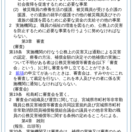
社会復帰を促進するために必要な事業
(2)
被災職員の療養生活の援護、被災職員が受ける介護の
援護、その遺族の就学の援護その他の被災職員及びその
遺族の援護を図るために必要な資金の支給その他の事業
2
実施機関は、職員の福祉の増進を図るため、公務上の災害
を防止するために必要な事業を行うように努めなければな
らない。
第3章
審査
(審査)
第18条
実施機関の行なう公務上の災害又は通勤による災害
の認定、療養の方法、補償金額の決定その他補償の実施に
ついて不明がある者は公務災害補償等審査会
(以下「審査
会」という。)
に対し審査を申し立てることができる。
2
前項
の申立てがあったときは、審査会は、すみやかにこれ
を審査して裁定を行ない、これを本人及びその者に係る実
施機関に通知しなければならない。
(審査会)
第19条
松島町に審査会を置く。
2
審査会の組織及び運営に関しては、宮城県市町村等非常勤
職員公務災害補償等審査会共同設置規約及び宮城県市町村
非常勤消防団員補償報償組合議会の議員その他非常勤の職
員の公務災害補償等に関する条例の定めるところによる。
第4章
雑則
(報告、出頭等)
第20条
実施機関又は審査会は、補償の実施又は審査のため