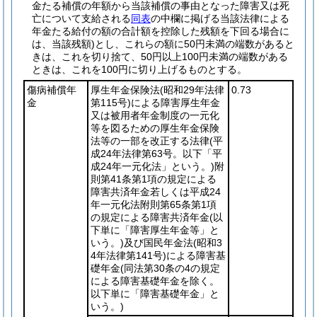
金たる補償の年額から当該補償の事由となった障害又は死
亡について支給される
同表
の中欄に掲げる当該法律による
年金たる給付の額の合計額を控除した残額を下回る場合に
は、当該残額)
とし、これらの額に50円未満の端数があると
きは、これを切り捨て、50円以上100円未満の端数がある
ときは、これを100円に切り上げるものとする。
傷病補償年
厚生年金保険法
(昭和29年法律
0.73
金
第115号)
による障害厚生年金
又は被用者年金制度の一元化
等を図るための厚生年金保険
法等の一部を改正する法律
(平
成24年法律第63号。以下「平
成24年一元化法」という。)
附
則第41条第1項の規定による
障害共済年金若しくは平成24
年一元化法附則第65条第1項
の規定による障害共済年金
(以
下単に「障害厚生年金等」と
いう。)
及び国民年金法
(昭和3
4年法律第141号)
による障害基
礎年金
(同法第30条の4の規定
による障害基礎年金を除く。
以下単に「障害基礎年金」と
いう。)