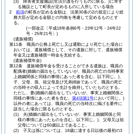
(3)
障害者支援施設
(生活介護を行うものに限る。)
に準ず
る施設として町長が定めるものに入所している場合
2
前項
の町長が定める金額は、法第30条の2の規定により総
務大臣が定める金額との均衡を考慮して定めるものとす
る。
(一部改正〔平成18年条例6号・23年12号・24年22
号・25年21号〕)
(遺族補償)
第11条
職員の公務上死亡し又は通勤により死亡した場合に
おいては、遺族補償として、その遺族に対して、遺族補償
年金又は遺族補償一時金を支給する。
(遺族補償年金)
第12条
遺族補償年金を受けることができる遺族は、職員の
配偶者
(婚姻の届出をしていないが、職員の死亡の当時事実
上婚姻関係と同様の事情にあった者を含む。以下同じ。)
、
子、父母、孫、祖父母及び兄弟姉妹であって、職員の死亡
の当時その収入によって生計を維持していたものとする。
ただし、妻
(婚姻の届出をしていないが、事実上婚姻関係と
同様の事情にあった者を含む。
第4項第1号
において同じ。)
以外の者にあっては、職員の死亡の当時次に掲げる要件に
該当した場合に限るものとする。
(1)
夫
(婚姻の届出をしていないが、事実上婚姻関係と同
様の事情にあったものを含む。以下同じ。)
、父母又は祖
父母については60歳以上であること。
(2)
子又は孫については、18歳に達する日以後の最初の3