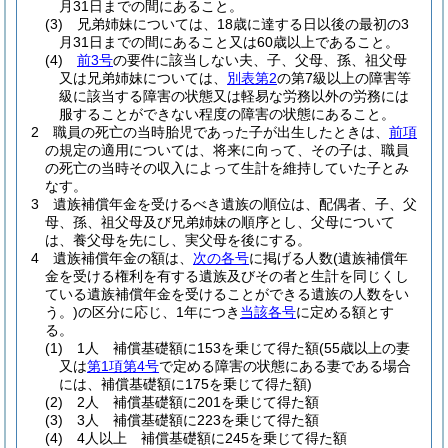
月31日までの間にあること。
(3)
兄弟姉妹については、18歳に達する日以後の最初の3
月31日までの間にあること又は60歳以上であること。
(4)
前3号
の要件に該当しない夫、子、父母、孫、祖父母
又は兄弟姉妹については、
別表第2
の第7級以上の障害等
級に該当する障害の状態又は軽易な労務以外の労務には
服することができない程度の障害の状態にあること。
2
職員の死亡の当時胎児であった子が出生したときは、
前項
の規定の適用については、将来に向って、その子は、職員
の死亡の当時その収入によって生計を維持していた子とみ
なす。
3
遺族補償年金を受けるべき遺族の順位は、配偶者、子、父
母、孫、祖父母及び兄弟姉妹の順序とし、父母について
は、養父母を先にし、実父母を後にする。
4
遺族補償年金の額は、
次の各号
に掲げる人数
(遺族補償年
金を受ける権利を有する遺族及びその者と生計を同じくし
ている遺族補償年金を受けることができる遺族の人数をい
う。)
の区分に応じ、1年につき
当該各号
に定める額とす
る。
(1)
1人 補償基礎額に153を乗じて得た額
(55歳以上の妻
又は
第1項第4号
で定める障害の状態にある妻である場合
には、補償基礎額に175を乗じて得た額)
(2)
2人 補償基礎額に201を乗じて得た額
(3)
3人 補償基礎額に223を乗じて得た額
(4)
4人以上 補償基礎額に245を乗じて得た額