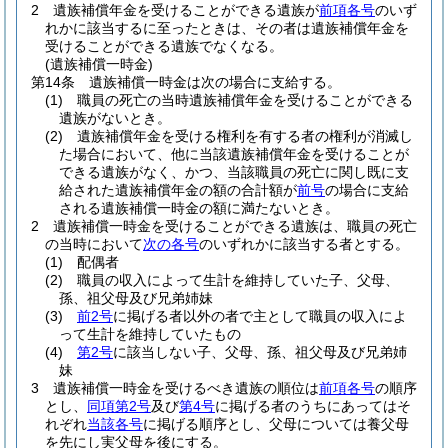
2
遺族補償年金を受けることができる遺族が
前項各号
のいず
れかに該当するに至ったときは、その者は遺族補償年金を
受けることができる遺族でなくなる。
(遺族補償一時金)
第14条
遺族補償一時金は次の場合に支給する。
(1)
職員の死亡の当時遺族補償年金を受けることができる
遺族がないとき。
(2)
遺族補償年金を受ける権利を有する者の権利が消滅し
た場合において、他に当該遺族補償年金を受けることが
できる遺族がなく、かつ、当該職員の死亡に関し既に支
給された遺族補償年金の額の合計額が
前号
の場合に支給
される遺族補償一時金の額に満たないとき。
2
遺族補償一時金を受けることができる遺族は、職員の死亡
の当時において
次の各号
のいずれかに該当する者とする。
(1)
配偶者
(2)
職員の収入によって生計を維持していた子、父母、
孫、祖父母及び兄弟姉妹
(3)
前2号
に掲げる者以外の者で主として職員の収入によ
って生計を維持していたもの
(4)
第2号
に該当しない子、父母、孫、祖父母及び兄弟姉
妹
3
遺族補償一時金を受けるべき遺族の順位は
前項各号
の順序
とし、
同項第2号
及び
第4号
に掲げる者のうちにあってはそ
れぞれ
当該各号
に掲げる順序とし、父母については養父母
を先にし実父母を後にする。