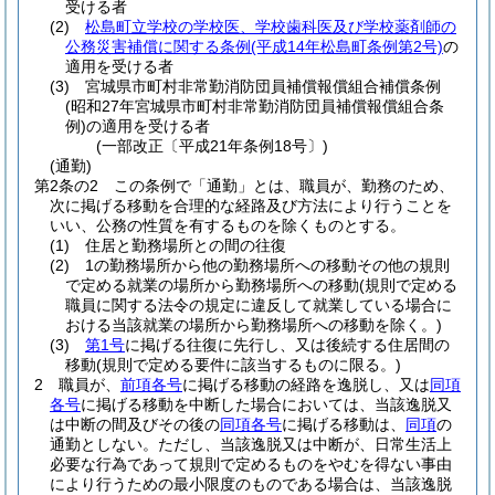
受ける者
(2)
松島町立学校の学校医、学校歯科医及び学校薬剤師の
公務災害補償に関する条例
(平成14年松島町条例第2号)
の
適用を受ける者
(3)
宮城県市町村非常勤消防団員補償報償組合補償条例
(昭和27年宮城県市町村非常勤消防団員補償報償組合条
例)
の適用を受ける者
(一部改正〔平成21年条例18号〕)
(通勤)
第2条の2
この条例で「通勤」とは、職員が、勤務のため、
次に掲げる移動を合理的な経路及び方法により行うことを
いい、公務の性質を有するものを除くものとする。
(1)
住居と勤務場所との間の往復
(2)
1の勤務場所から他の勤務場所への移動その他の規則
で定める就業の場所から勤務場所への移動
(規則で定める
職員に関する法令の規定に違反して就業している場合に
おける当該就業の場所から勤務場所への移動を除く。)
(3)
第1号
に掲げる往復に先行し、又は後続する住居間の
移動
(規則で定める要件に該当するものに限る。)
2
職員が、
前項各号
に掲げる移動の経路を逸脱し、又は
同項
各号
に掲げる移動を中断した場合においては、当該逸脱又
は中断の間及びその後の
同項各号
に掲げる移動は、
同項
の
通勤としない。
ただし、当該逸脱又は中断が、日常生活上
必要な行為であって規則で定めるものをやむを得ない事由
により行うための最小限度のものである場合は、当該逸脱