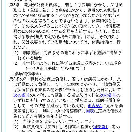
第8条
職員が公務上負傷し、若しくは疾病にかかり、又は通
勤により負傷し若しくは疾病にかかり、療養のため勤務そ
の他の業務に従事することのできない場合において給与そ
の他の収入を得ることができないときは、休業補償とし
て、その収入を得ることができない期間につき、補償基礎
額の100分の60に相当する金額を支給する。
ただし、次に
掲げる場合
(規則で定める場合に限る。)
には、その拘禁さ
れ、又は収容されている期間については、休業補償は、行
わない。
(1)
刑事施設、労役場その他これらに準ずる施設に拘禁さ
れている場合
(2)
少年院その他これに準ずる施設に収容されている場合
(一部改正〔平成18年条例6号〕)
(傷病補償年金)
第8条の2
職員が公務上負傷し、若しくは疾病にかかり、又
は通勤により負傷し、若しくは疾病にかかり、当該負傷又
は疾病に係る療養の開始後1年6箇月を経過した日において
次の各号
のいずれにも該当する場合又は同日後
次の各号
の
いずれにも該当することとなった場合には、傷病補償年金
として、その状態が継続している期間、
別表第1
に定める傷
病等級に応じ、1年につき補償基礎額に
同表
に定める倍数を
乗じて得た金額を毎年支給する。
(1)
当該負傷又は疾病が治っていないこと。
(2)
当該負傷又は疾病による障害の程度が
別表第1
に定め