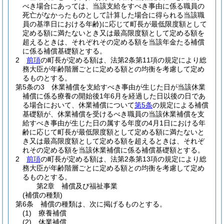
べき場合にあっては、当該支給をすべき事由に係る職員の
死亡がなかったものとして計算した場合に得られる当該職
員の基準日における年齢)
に応じて町長が最低限度額として
定める額に満たないとき又は最高限度額として定める額を
超えるときは、それぞれその定める額を当該年金たる補償
に係る補償基礎額とする。
2
前項
の町長が定める額は、法第2条第11項の規定により総
務大臣が年齢階層ごとに定める額との均衡を考慮して定め
るものとする。
第5条の3
休業補償を支給すべき事由が生じた日が当該休業
補償に係る療養の開始後1年6月を経過した日以後の日であ
る場合において、休業補償について
第5条
の規定による補償
基礎額が、休業補償を受けるべき職員の当該休業補償を支
給すべき事由が生じた日の属する年度の4月1日における年
齢に応じて町長が最低限度額として定める額に満たないと
き又は最高限度額として定める額を超えるときは、それぞ
れその定める額を当該休業補償に係る補償基礎額とする。
2
前項
の町長が定める額は、法第2条第13項の規定により総
務大臣が年齢階層ごとに定める額との均衡を考慮して定め
るものとする。
第2章
補償及び福祉事業
(補償の種類)
第6条
補償の種類は、次に掲げるものとする。
(1)
療養補償
(2)
休業補償