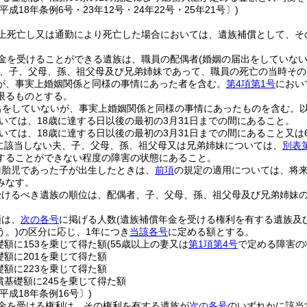
平成18年条例6号・23年12号・24年22号・25年21号〕)
上死亡し又は通勤により死亡した場合においては、遺族補償として、そ
金を受けることができる遺族は、職員の配偶者
(婚姻の届出をしていな
、子、父母、孫、祖父母及び兄弟姉妹であって、職員の死亡の当時その
が、事実上婚姻関係と同様の事情にあった者を含む。
第4項第1号
におい
限るものとする。
出をしていないが、事実上婚姻関係と同様の事情にあったものを含む。以
いては、18歳に達する日以後の最初の3月31日までの間にあること。
いては、18歳に達する日以後の最初の3月31日までの間にあること又は
に該当しない夫、子、父母、孫、祖父母又は兄弟姉妹については、
別表
することができない程度の障害の状態にあること。
時胎児であった子が出生したときは、
前項
の規定の適用については、将
みなす。
受けるべき遺族の順位は、配偶者、子、父母、孫、祖父母及び兄弟姉妹
額は、
次の各号
に掲げる人数
(遺族補償年金を受ける権利を有する遺族及
う。)
の区分に応じ、1年につき
当該各号
に定める額とする。
礎額に153を乗じて得た額
(55歳以上の妻又は
第1項第4号
で定める障害の
礎額に201を乗じて得た額
礎額に223を乗じて得た額
償基礎額に245を乗じて得た額
平成18年条例16号〕)
金を受ける権利は、その権利を有する遺族が
次の各号
のいずれかに該当