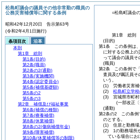
松島町議会の議員その他非常勤の職員の
公務災害補償等に関する条例
○松島町議会
昭和42年12月20日 告示第63号
(令和2年4月1日施行)
第1章
総則
(目的)
条項目次
沿革
第1条
この条例は
本則
に対する公務上の
第1章
総則
って議会の議員そ
第1条
(目的)
(職員)
第2条
(職員)
第2条
この条例で
第2条の2
(通勤)
査員及び嘱託員そ
第3条
(実施機関)
いう。
第4条
(認定委員会)
(1)
労働者災害補
第5条
(補償基礎額)
(2)
松島町立学校
第5条の2
(3)
宮城県市町村
第5条の3
(一部改正〔
第2章
補償及び福祉事業
(通勤)
第6条
(補償の種類)
第2条の2
この条例
第7条
(療養補償)
のとする。
第8条
(休業補償)
(1)
住居と勤務場
第8条の2
(傷病補償年金)
(2)
1の勤務場所
第9条
(障害補償)
ている場合にお
第10条
(休業補償等の制限)