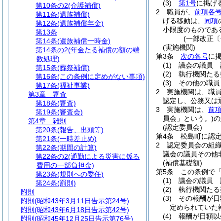
(3)
第1号
に掲げ
第10条の2
(介護補償)
2
職員が、
前項各
第11条
(遺族補償)
げる移動は、
同項
第12条
(遺族補償年金)
小限度のものであ
第13条
(一部改正〔
第14条
(遺族補償一時金)
(実施機関)
第14条の2
(年金たる補償の額の端
第3条
次の各号
に
数処理)
(1)
議会の議員 
第15条
(葬祭補償)
(2)
執行機関たる
第16条
(この条例に定めがない事項)
(3)
その他の職員
第17条
(福祉事業)
2
実施機関は、職
第3章
審査
認定し、公務又は
第18条
(審査)
3
実施機関は、
前
第19条
(審査会)
員会」という。)
の
第4章
雑則
(認定委員会)
第20条
(報告、出頭等)
第4条
松島町に認
第21条
(一時差止め)
2
認定委員会の組
第22条
(期間の計算)
議会の議員その他
第22条の2
(通勤による災害に係る
(補償基礎額)
費用の一部負担金)
第5条
この条例で
第23条
(規則への委任)
(1)
議会の議員 
第24条
(罰則)
(2)
執行機関たる
附則
(3)
その報酬が日
附則
(昭和43年3月11日告示第24号)
定められていた
附則
(昭和43年6月18日告示第42号)
(4)
報酬が日額
附則
(昭和45年12月25日告示第76号)