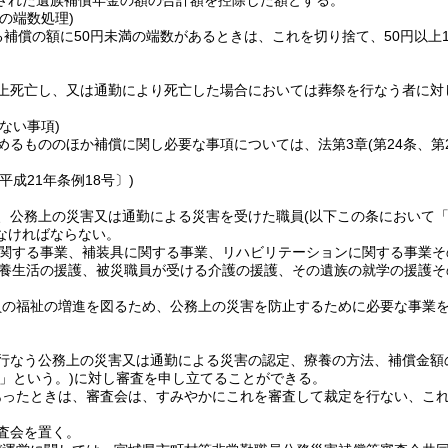
された遺族補償年金の額の合計額を控除した額とする。
の端数処理)
る補償の額に50円未満の端数があるときは、これを切り捨て、50円以上1
上死亡し、又は通勤により死亡した場合においては葬祭を行なう者に対
。
ない事項)
めるもののほか補償に関し必要な事項については、法第3章
(第24条、
平成21年条例18号〕)
、公務上の災害又は通勤による災害を受けた職員
(以下この条において
なければならない。
関する事業、補装具に関する事業、リハビリテーションに関する事業そ
養生活の援護、被災職員が受ける介護の援護、その遺族の就学の援護そ
員の福祉の増進を図るため、公務上の災害を防止するために必要な事業
行なう公務上の災害又は通勤による災害の認定、療養の方法、補償金額
」という。)
に対し審査を申し立てることができる。
あったときは、審査会は、すみやかにこれを審査して裁定を行ない、こ
査会を置く。