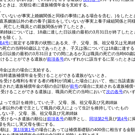
るときは、次順位者に遺族補償年金を支給する。
。
していないが事実上婚姻関係と同様の事情にある場合を含む。)
をしたと
直系姻族以外の者の養子
(届出をしていないが事実上養子縁組関係と同
、死亡した職員との親族関係が終了したとき。
弟姉妹については、18歳に達した日以後の最初の3月31日が終了したと
きを除く。)
。
第4号
に規定する障害の状態にある夫、子、父母、孫、祖父母又は兄弟
の死亡の当時60歳以上であったとき、子又は孫については18歳に達する
する日以後の最初の3月31日までの間にあるか又は職員の死亡の当時60歳
受けることができる遺族が
前項各号
のいずれかに該当するに至ったとき
時金は次の場合に支給する。
当時遺族補償年金を受けることができる遺族がないとき。
を受ける権利を有する者の権利が消滅した場合において、他に当該遺族
給された遺族補償年金の額の合計額が
前号
の場合に支給される遺族補償
を受けることができる遺族は、職員の死亡の当時において
次の各号
のい
よって生計を維持していた子、父母、孫、祖父母及び兄弟姉妹
る者以外の者で主として職員の収入によって生計を維持していたもの
しない子、父母、孫、祖父母及び兄弟姉妹
を受けるべき遺族の順位は
前項各号
の順序とし、
同項第2号
及び
第4号
に
母を先にし実父母を後にする。
の額は、
第1項第1号
の場合にあっては補償基礎額の400倍に相当する金