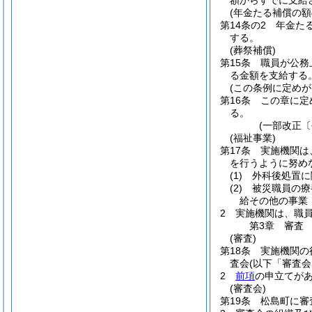
額からすでに支給
(年金たる補償の額
第14条の2
年金た
する。
(葬祭補償)
第15条
職員が公務
る金額を支給する
(この条例に定めが
第16条
この章に定
る。
(一部改正〔
(福祉事業)
第17条
実施機関は
を行うように努め
(1)
外科後処置に
(2)
被災職員の療
給その他の事業
2
実施機関は、職
第3章
審査
(審査)
第18条
実施機関の
査会
(以下「審査会
2
前項
の申立てが
(審査会)
第19条
松島町に審