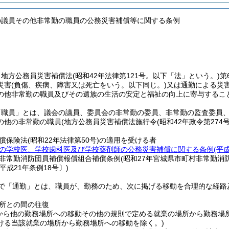
の議員その他非常勤の職員の公務災害補償等に関する条例
、地方公務員災害補償法
(昭和42年法律第121号。以下「法」という。)
第
災害
(負傷、疾病、障害又は死亡をいう。以下同じ。)
又は通勤による災
の他非常勤の職員及びその遺族の生活の安定と福祉の向上に寄与するこ
「職員」とは、議会の議員、委員会の非常勤の委員、非常勤の監査委員
の他の非常勤の職員
(地方公務員災害補償法施行令
(昭和42年政令第274号
償保険法
(昭和22年法律第50号)
の適用を受ける者
の学校医、学校歯科医及び学校薬剤師の公務災害補償に関する条例
(平
非常勤消防団員補償報償組合補償条例
(昭和27年宮城県市町村非常勤消
平成21年条例18号〕)
で「通勤」とは、職員が、勤務のため、次に掲げる移動を合理的な経路
所との間の往復
から他の勤務場所への移動その他の規則で定める就業の場所から勤務場
ける当該就業の場所から勤務場所への移動を除く。)