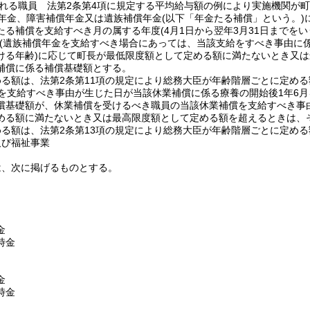
れる職員 法第2条第4項に規定する平均給与額の例により実施機関が
年金、障害補償年金又は遺族補償年金
(以下「年金たる補償」という。)
たる補償を支給すべき月の属する年度
(4月1日から翌年3月31日までを
(遺族補償年金を支給すべき場合にあっては、当該支給をすべき事由に
ける年齢)
に応じて町長が最低限度額として定める額に満たないとき又は
補償に係る補償基礎額とする。
める額は、法第2条第11項の規定により総務大臣が年齢階層ごとに定め
を支給すべき事由が生じた日が当該休業補償に係る療養の開始後1年6
償基礎額が、休業補償を受けるべき職員の当該休業補償を支給すべき事
める額に満たないとき又は最高限度額として定める額を超えるときは、
める額は、法第2条第13項の規定により総務大臣が年齢階層ごとに定め
及び福祉事業
は、次に掲げるものとする。
金
時金
金
時金