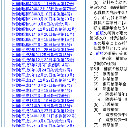
(5)
給料を支給さ
附則
(昭和49年3月11日告示第17号)
第5条の2
傷病補償
附則
(昭和49年12月25日告示第79号)
き職員の当該年金
附則
(昭和53年3月10日条例第4号)
う。)
における年齢
附則
(昭和57年9月28日条例第20号)
職員の基準日にお
附則
(昭和58年3月8日条例第5号)
額を当該年金たる
附則
(昭和60年12月21日条例第32号)
2
前項
の町長が定
附則
(昭和61年6月20日条例第11号)
第5条の3
休業補償
附則
(昭和62年6月15日条例第15号)
条
の規定による補
附則
(昭和63年6月30日条例第7号)
低限度額として定
附則
(平成2年12月25日条例第19号)
2
前項
の町長が定
附則
(平成3年9月25日条例第15号)
第2章
補償
附則
(平成6年12月22日条例第25号)
(補償の種類)
附則
(平成7年7月5日条例第14号)
第6条
補償の種類
附則
(平成8年6月24日条例第12号)
(1)
療養補償
附則
(平成9年12月25日条例第18号)
(2)
休業補償
附則
(平成12年12月27日条例第41号)
(3)
傷病補償年金
附則
(平成14年3月27日条例第2号)
(4)
障害補償
附則
(平成16年3月19日条例第4号)
ア
障害補償年
附則
(平成18年3月8日条例第6号)
イ
障害補償一
附則
(平成18年6月19日条例第16号)
(5)
介護補償
附則
(平成21年9月9日条例第18号)
(6)
遺族補償
附則
(平成23年9月27日条例第12号)
ア
遺族補償年
附則
(平成24年12月21日条例第22号)
イ
遺族補償一
附則
(平成25年3月6日条例第21号)
(7)
葬祭補償
附則
(平成27年9月30日条例第32号)