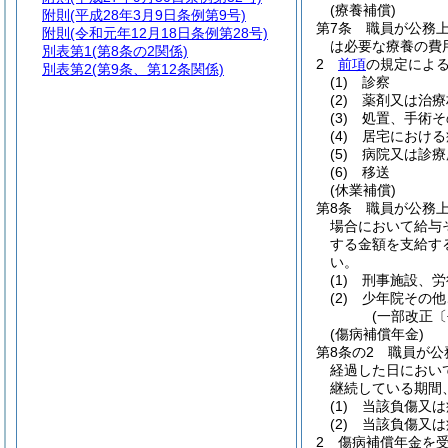
(療養補償)
附則
(平成28年3月9日条例第9号)
第7条
職員が公務
附則
(令和元年12月18日条例第28号)
は必要な療養の費
別表第1
(第8条の2関係)
2
前項
の規定によ
別表第2
(第9条、第12条関係)
(1)
診察
(2)
薬剤又は治療
(3)
処置、手術そ
(4)
居宅における
(5)
病院又は診療
(6)
移送
(休業補償)
第8条
職員が公務
場合において給与
する金額を支給す
い。
(1)
刑事施設、労
(2)
少年院その他
(一部改正〔
(傷病補償年金)
第8条の2
職員が公
経過した日におい
継続している期間
(1)
当該負傷又は
(2)
当該負傷又は
2
傷病補償年金を