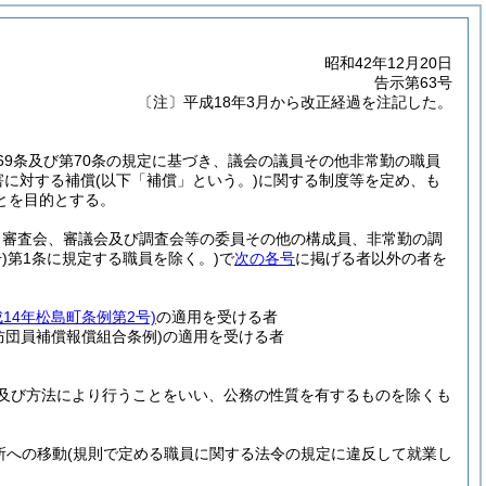
昭和42年12月20日
告示第63号
〔注〕平成18年3月から改正経過を注記した。
69条及び第70条の規定に基づき、議会の議員その他非常勤の職員
害に対する補償
(以下「補償」という。)
に関する制度等を定め、も
とを目的とする。
、審査会、審議会及び調査会等の委員その他の構成員、非常勤の調
)
第1条に規定する職員を除く。)
で
次の各号
に掲げる者以外の者を
成14年松島町条例第2号)
の適用を受ける者
防団員補償報償組合条例)
の適用を受ける者
及び方法により行うことをいい、公務の性質を有するものを除くも
所への移動
(規則で定める職員に関する法令の規定に違反して就業し