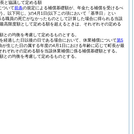
町長と協議して定める額
について
前条
の規定による補償基礎額が、年金たる補償を受けるべ
いう。以下同じ。)
の4月1日
(以下この項において「基準日」とい
係る職員の死亡がなかったものとして計算した場合に得られる当該
最高限度額として定める額を超えるときは、それぞれその定める
る額との均衡を考慮して定めるものとする。
月を経過した日以後の日である場合において、休業補償について
第5
由が生じた日の属する年度の4月1日における年齢に応じて町長が最
それぞれその定める額を当該休業補償に係る補償基礎額とする。
る額との均衡を考慮して定めるものとする。