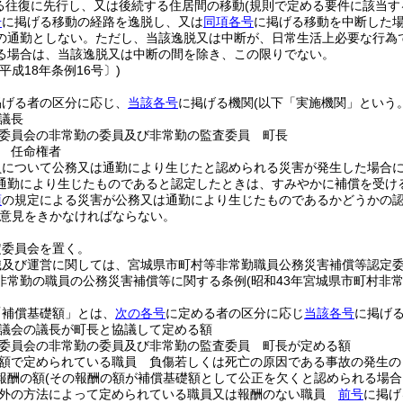
る往復に先行し、又は後続する住居間の移動
(規則で定める要件に該当す
号
に掲げる移動の経路を逸脱し、又は
同項各号
に掲げる移動を中断した
の通勤としない。
ただし、当該逸脱又は中断が、日常生活上必要な行為
る場合は、当該逸脱又は中断の間を除き、この限りでない。
平成18年条例16号〕)
掲げる者の区分に応じ、
当該各号
に掲げる機関
(以下「実施機関」という。
議長
委員会の非常勤の委員及び非常勤の監査委員 町長
 任命権者
員について公務又は通勤により生じたと認められる災害が発生した場合
通勤により生じたものであると認定したときは、すみやかに補償を受け
項
の規定による災害が公務又は通勤により生じたものであるかどうかの
意見をきかなければならない。
定委員会を置く。
織及び運営に関しては、宮城県市町村等非常勤職員公務災害補償等認定
非常勤の職員の公務災害補償等に関する条例
(昭和43年宮城県市町村非
「補償基礎額」とは、
次の各号
に定める者の区分に応じ
当該各号
に掲げ
議会の議長が町長と協議して定める額
委員会の非常勤の委員及び非常勤の監査委員 町長が定める額
額で定められている職員 負傷若しくは死亡の原因である事故の発生の
報酬の額
(その報酬の額が補償基礎額として公正を欠くと認められる場合
以外の方法によって定められている職員又は報酬のない職員
前号
に掲げ