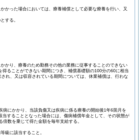
にかかった場合においては、療養補償として必要な療養を行い、又
のとする。
にかかり、療養のため勤務その他の業務に従事することのできない
得ることができない期間につき、補償基礎額の100分の60に相当
禁され、又は収容されている期間については、休業補償は、行わな
疾病にかかり、当該負傷又は疾病に係る療養の開始後1年6箇月を
該当することとなった場合には、傷病補償年金として、その状態が
る倍数を乗じて得た金額を毎年支給する。
病等級に該当すること。