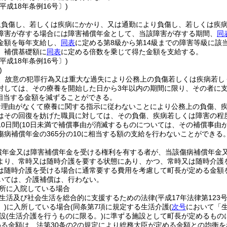
平成18年条例16号〕)
上負傷し、若しくは疾病にかかり、又は通勤により負傷し、若しくは疾
障害が存する場合には障害補償年金として、当該障害が存する期間、
同
金額を毎年支給し、
同表
に定める第8級から第14級までの障害等級に該
、補償基礎額に
同表
に定める倍数を乗じて得た金額を支給する。
平成18年条例16号〕)
)
、故意の犯罪行為又は重大な過失により公務上の負傷若しくは疾病若し
対しては、その療養を開始した日から3年以内の期間に限り、その者に
に相当する金額を減ずることができる。
な理由がなくて療養に関する指示に従わないことにより公務上の負傷、
はその回復を妨げた職員に対しては、その負傷、疾病若しくは障害の程
0日間
(10日未満で補償事由が消滅するものについては、その補償事由
傷病補償年金の365分の10に相当する額の支給を行わないことができる
償年金又は障害補償年金を受ける権利を有する者が、当該傷病補償年金
より、常時又は随時介護を要する状態にあり、かつ、常時又は随時介護
は随時介護を受ける場合に通常要する費用を考慮して町長が定める金額
いては、介護補償は、行わない。
所に入院している場合
生活及び社会生活を総合的に支援するための法律
(平成17年法律第123号
)
に入所している場合
(同条第7項に規定する生活介護
(
次号
において「生
設
(生活介護を行うものに限る。)
に準ずる施設として町長が定めるもの
る金額は、法第30条の2の規定により総務大臣が定める金額との均衡