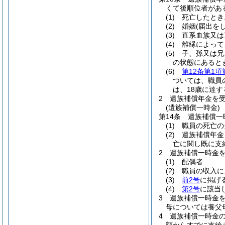
くて後順位者があ
(1)
死亡したとき
(2)
婚姻
(届出を
(3)
直系血族又は
(4)
離縁によって
(5)
子、孫又は兄
の状態にあると
(6)
第12条第1項
ついては、職員
は、18歳に達
2
遺族補償年金を
(遺族補償一時金)
第14条
遺族補償一
(1)
職員の死亡の
(2)
遺族補償年金
亡に関し既に支
2
遺族補償一時金
(1)
配偶者
(2)
職員の収入に
(3)
前2号
に掲げ
(4)
第2号
に該当
3
遺族補償一時金
母については養父
4
遺族補償一時金