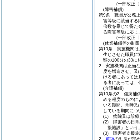
(一部改正〔
(障害補償)
第9条
職員が公務
害等級に該当する
倍数を乗じて得た
る障害等級に応じ
(一部改正〔
(休業補償等の制限
第10条
実施機関は
生じさせた職員に
額の100分の30
2
実施機関は正当
度を増進させ、又
ける者にあっては1
る者にあっては、
(介護補償)
第10条の2
傷病補
める程度のものに
いる期間、常時又
している期間につ
(1)
病院又は診療
(2)
障害者の日常
援施設」という。
(3)
障害者支援施
2
前項
の町長が定め