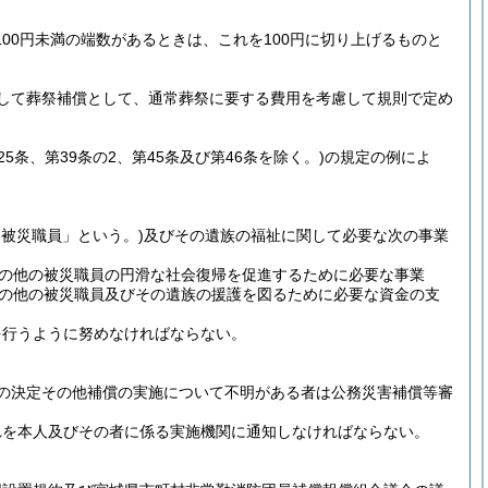
00円未満の端数があるときは、これを100円に切り上げるものと
して葬祭補償として、通常葬祭に要する費用を考慮して規則で定め
第25条、第39条の2、第45条及び第46条を除く。)
の規定の例によ
「被災職員」という。)
及びその遺族の福祉に関して必要な次の事業
の他の被災職員の円滑な社会復帰を促進するために必要な事業
の他の被災職員及びその遺族の援護を図るために必要な資金の支
を行うように努めなければならない。
の決定その他補償の実施について不明がある者は公務災害補償等審
れを本人及びその者に係る実施機関に通知しなければならない。