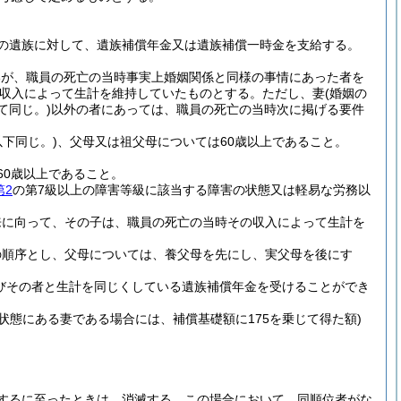
の遺族に対して、遺族補償年金又は遺族補償一時金を支給する。
いが、職員の死亡の当時事実上婚姻関係と同様の事情にあった者を
収入によって生計を維持していたものとする。
ただし、妻
(婚姻の
て同じ。)
以外の者にあっては、職員の死亡の当時次に掲げる要件
下同じ。)
、父母又は祖父母については60歳以上であること。
60歳以上であること。
第2
の第7級以上の障害等級に該当する障害の状態又は軽易な労務以
来に向って、その子は、職員の死亡の当時その収入によって生計を
の順序とし、父母については、養父母を先にし、実父母を後にす
びその者と生計を同じくしている遺族補償年金を受けることができ
状態にある妻である場合には、補償基礎額に175を乗じて得た額)
するに至ったときは、消滅する。
この場合において、同順位者がな