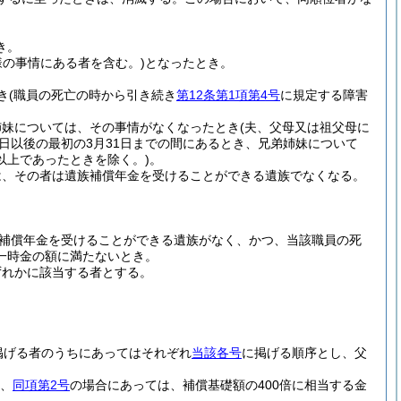
き。
様の事情にある者を含む。)
となったとき。
き
(職員の死亡の時から引き続き
第12条第1項第4号
に規定する障害
姉妹については、その事情がなくなったとき
(夫、父母又は祖父母に
日以後の最初の3月31日までの間にあるとき、兄弟姉妹について
以上であったときを除く。)
。
は、その者は遺族補償年金を受けることができる遺族でなくなる。
補償年金を受けることができる遺族がなく、かつ、当該職員の死
一時金の額に満たないとき。
ずれかに該当する者とする。
掲げる者のうちにあってはそれぞれ
当該各号
に掲げる順序とし、父
額、
同項第2号
の場合にあっては、補償基礎額の400倍に相当する金