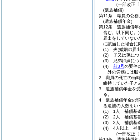
(一部改正〔
(遺族補償)
第11条
職員の公務
(遺族補償年金)
第12条
遺族補償年
含む。以下同じ。)
届出をしていない
に該当した場合に
(1)
夫
(婚姻の届
(2)
子又は孫につ
(3)
兄弟姉妹につ
(4)
前3号
の要件
外の労務には服
2
職員の死亡の当
維持していた子と
3
遺族補償年金を
る。
4
遺族補償年金の
る遺族の人数をい
(1)
1人 補償基
(2)
2人 補償基
(3)
3人 補償基
(4)
4人以上 補
(一部改正〔
第13条
遺族補償年