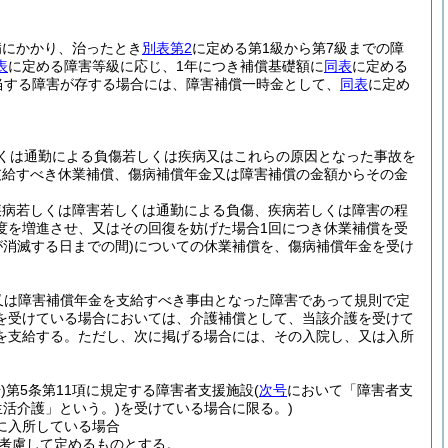
病にかかり、治ったとき
別表第2
に定める第1級から第7級までの障
表
に定める障害等級に応じ、1年につき補償基礎額に
同表
に定める
当する障害が存する場合には、障害補償一時金として、
同表
に定め
くは通勤による負傷若しくは疾病又はこれらの原因となった事故を
支給すべき休業補償、傷病補償年金又は障害補償の金額からその金
疾病若しくは障害若しくは通勤による負傷、疾病若しくは障害の程
度を増進させ、又はその回復を妨げた場合1回につき休業補償を受
が消滅する日までの間)
についての休業補償を、傷病補償年金を受け
。
又は障害補償年金を支給すべき事由となった障害であって規則で定
を受けている場合においては、介護補償として、当該介護を受けて
を支給する。
ただし、次に掲げる場合には、その入院し、又は入所
)
第5条第11項に規定する障害者支援施設
(
次号
において「障害者支
活介護」という。)
を受けている場合に限る。)
に入所している場合
を考慮して定めるものとする。