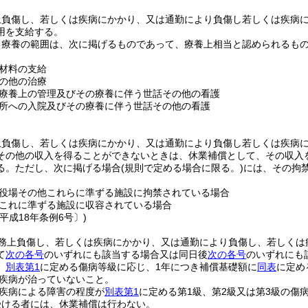
上負傷し、若しくは疾病にかかり、又は通勤により負傷し若しくは疾病
用を支給する。
る療養の範囲は、次に掲げるものであって、療養上相当と認められるも
材料の支給
の他の治療
療養上の管理及びその療養に伴う世話その他の看護
所への入院及びその療養に伴う世話その他の看護
上負傷し、若しくは疾病にかかり、又は通勤により負傷し若しくは疾病
その他の収入を得ることができないときは、休業補償として、その収入を
る。
ただし、次に掲げる場合
(規則で定める場合に限る。)
には、その拘
役場その他これらに準ずる施設に拘禁されている場合
これに準ずる施設に収容されている場合
平成18年条例6号〕)
務上負傷し、若しくは疾病にかかり、又は通勤により負傷し、若しくは
て
次の各号
のいずれにも該当する場合又は同日後
次の各号
のいずれにも
、
別表第1
に定める傷病等級に応じ、1年につき補償基礎額に
同表
に定め
疾病が治っていないこと。
疾病による障害の程度が
別表第1
に定める第1級、第2級又は第3級の傷
受ける者には、休業補償は行わない。