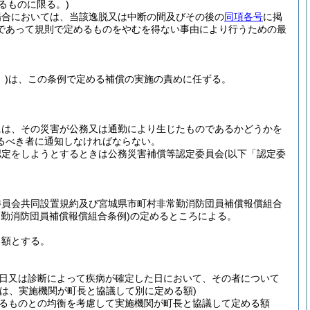
るものに限る。)
場合においては、当該逸脱又は中断の間及びその後の
同項各号
に掲
であって規則で定めるものをやむを得ない事由により行うための最
)
は、この条例で定める補償の実施の責めに任ずる。
には、その災害が公務又は通勤により生じたものであるかどうかを
るべき者に通知しなければならない。
認定をしようとするときは公務災害補償等認定委員会
(以下「認定委
委員会共同設置規約及び宮城県市町村非常勤消防団員補償報償組合
常勤消防団員補償報償組合条例)
の定めるところによる。
る額とする。
日又は診断によって疾病が確定した日において、その者について
は、実施機関が町長と協議して別に定める額)
るものとの均衡を考慮して実施機関が町長と協議して定める額