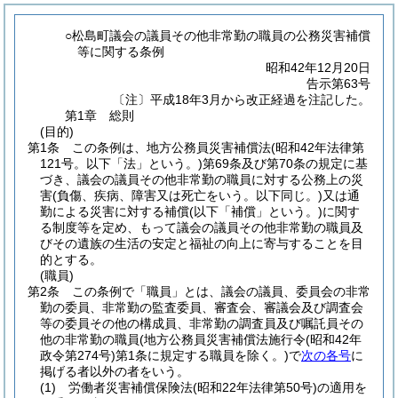
○松島町議会の議員その他非常勤の職員の公務災害補償
等に関する条例
昭和42年12月20日
告示第63号
〔注〕平成18年3月から改正経過を注記した。
第1章
総則
(目的)
第1条
この条例は、地方公務員災害補償法
(昭和42年法律第
121号。以下「法」という。)
第69条及び第70条の規定に基
づき、議会の議員その他非常勤の職員に対する公務上の災
害
(負傷、疾病、障害又は死亡をいう。以下同じ。)
又は通
勤による災害に対する補償
(以下「補償」という。)
に関す
る制度等を定め、もって議会の議員その他非常勤の職員及
びその遺族の生活の安定と福祉の向上に寄与することを目
的とする。
(職員)
第2条
この条例で「職員」とは、議会の議員、委員会の非常
勤の委員、非常勤の監査委員、審査会、審議会及び調査会
等の委員その他の構成員、非常勤の調査員及び嘱託員その
他の非常勤の職員
(地方公務員災害補償法施行令
(昭和42年
政令第274号)
第1条に規定する職員を除く。)
で
次の各号
に
掲げる者以外の者をいう。
(1)
労働者災害補償保険法
(昭和22年法律第50号)
の適用を