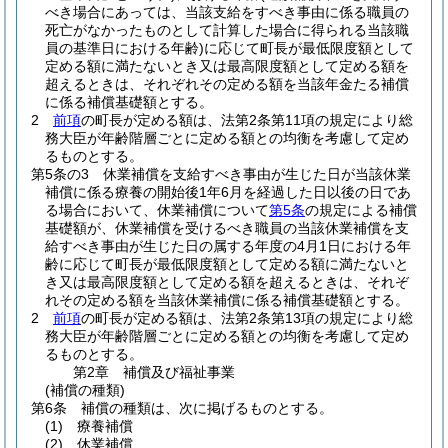
べき場合にあっては、当該支給をすべき事由に係る職員の
死亡がなかったものとして計算した場合に得られる当該職
員の基準日における年齢)
に応じて町長が最低限度額として
定める額に満たないとき又は最高限度額として定める額を
超えるときは、それぞれその定める額を当該年金たる補償
に係る補償基礎額とする。
2
前項
の町長が定める額は、法第2条第11項の規定により総
務大臣が年齢階層ごとに定める額との均衡を考慮して定め
るものとする。
第5条の3
休業補償を支給すべき事由が生じた日が当該休業
補償に係る療養の開始後1年6月を経過した日以後の日であ
る場合において、休業補償について
第5条
の規定による補償
基礎額が、休業補償を受けるべき職員の当該休業補償を支
給すべき事由が生じた日の属する年度の4月1日における年
齢に応じて町長が最低限度額として定める額に満たないと
き又は最高限度額として定める額を超えるときは、それぞ
れその定める額を当該休業補償に係る補償基礎額とする。
2
前項
の町長が定める額は、法第2条第13項の規定により総
務大臣が年齢階層ごとに定める額との均衡を考慮して定め
るものとする。
第2章
補償及び福祉事業
(補償の種類)
第6条
補償の種類は、次に掲げるものとする。
(1)
療養補償
(2)
休業補償