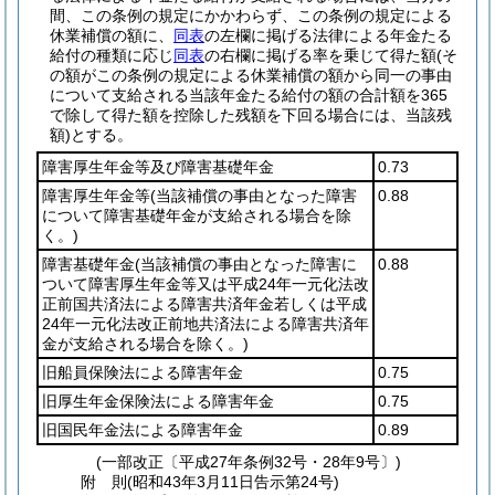
間、この条例の規定にかかわらず、この条例の規定による
休業補償の額に、
同表
の左欄に掲げる法律による年金たる
給付の種類に応じ
同表
の右欄に掲げる率を乗じて得た額
(そ
の額がこの条例の規定による休業補償の額から同一の事由
について支給される当該年金たる給付の額の合計額を365
で除して得た額を控除した残額を下回る場合には、当該残
額)
とする。
障害厚生年金等及び障害基礎年金
0.73
障害厚生年金等
(当該補償の事由となった障害
0.88
について障害基礎年金が支給される場合を除
く。)
障害基礎年金
(当該補償の事由となった障害に
0.88
ついて障害厚生年金等又は平成24年一元化法改
正前国共済法による障害共済年金若しくは平成
24年一元化法改正前地共済法による障害共済年
金が支給される場合を除く。)
旧船員保険法による障害年金
0.75
旧厚生年金保険法による障害年金
0.75
旧国民年金法による障害年金
0.89
(一部改正〔平成27年条例32号・28年9号〕)
附
則
(昭和43年3月11日
告示第24号)