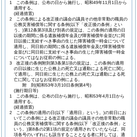
1
この条例は、公布の日から施行し、昭和49年11月1日から
適用する。
(経過措置)
2
この条例による改正後の議会の議員その他非常勤の職員の
公務災害補償等に関する条例
(以下「改正後の条例」とい
う。)
第12条第3項及び別表の規定は、この条例の適用の日
以後の期間に係る遺族補償年金及び障害補償年金並びに同
日以後に支給すべき事由の生じた障害補償一時金について
適用し、同日前の期間に係る遺族補償年金及び障害補償年
金並びに同日前に支給すべき事由の生じた障害補償一時金
についてはなお従前の例による。
3
改正後の条例附則第3条第1項の規定は、この条例の適用
の日以後に生じた公務上の死亡又は通勤による死亡に関し
て適用し、同日前に生じた公務上の死亡又は通勤による死
亡に関してはなお従前の例による。
附
則
(昭和53年3月10日
条例第4号)
(施行期日等)
1
この条例は、公布の日から施行し、昭和53年4月1日から
適用する。
(経過措置)
2
この条例の適用の日
(以下「適用日」という。)
の前日にお
いてこの条例による改正後の議会の議員その他非常勤の職
員の公務災害補償等に関する条例
(以下「改正後の条例」と
いう。)
第8条の2第1項の規定が適用されていたならば、同
項各号のいずれにも該当することとなる者に対しては、適