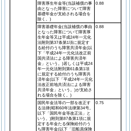
障害厚生年金等
(当該補償の事
0.88
由となった障害について障害
基礎年金が支給される場合を
除く。)
障害基礎年金
(当該補償の事由
0.88
となった障害について障害厚
生年金等又は平成24年一元化
法附則第37条第1項に規定す
る給付のうち障害共済年金
(以
下「平成24年一元化法改正前
国共済法による障害共済年
金」という。)
若しくは平成24
年一元化法附則第61条第1項
に規定する給付のうち障害共
済年金
(以下「平成24年一元化
法改正前地共済法による障害
共済年金」という。)
が支給さ
れる場合を除く。)
国民年金法等の一部を改正す
0.75
る法律
(昭和60年法律第34号。
以下「国民年金等改正法」と
いう。)
附則第87条第1項に規
定する年金たる保険給付のう
ち障害年金
(以下「旧船員保険