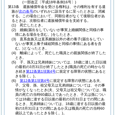
(一部改正〔平成18年条例16号〕)
第13条
遺族補償年金を受ける権利は、その権利を有する遺
族が
次の各号
のいずれかに該当するに至ったときは、消滅
する。
この場合において、同順位者がなくて後順位者があ
るときは、次順位者に遺族補償年金を支給する。
(1)
死亡したとき。
(2)
婚姻
(届出をしていないが事実上婚姻関係と同様の事
情にある場合を含む。)
をしたとき。
(3)
直系血族又は直系姻族以外の者の養子
(届出をしてい
ないが事実上養子縁組関係と同様の事情にある者を含
む。)
となったとき。
(4)
離縁によって、死亡した職員との親族関係が終了した
とき。
(5)
子、孫又は兄弟姉妹については、18歳に達した日以後
の最初の3月31日が終了したとき
(職員の死亡の時から引
き続き
第12条第1項第4号
に規定する障害の状態にあると
きを除く。)
。
(6)
第12条第1項第4号
に規定する障害の状態にある夫、
子、父母、孫、祖父母又は兄弟姉妹については、その事
情がなくなったとき
(夫、父母又は祖父母については、職
員の死亡の当時60歳以上であったとき、子又は孫につい
ては18歳に達する日以後の最初の3月31日までの間にあ
るとき、兄弟姉妹については、18歳に達する日以後の最
初の3月31日までの間にあるか又は職員の死亡の当時60
歳以上であったときを除く。)
。