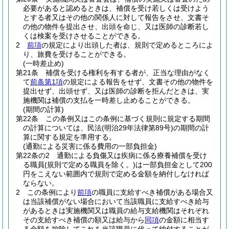
必要があると認めるときは、補償を受け若しくは受けよう
とする者又はその他の関係人に対して報告をさせ、文書そ
の他の物件を提出させ、出頭を命じ、又は医師の診断若し
くは検案を受けさせることができる。
2
前項
の規定により出頭した者は、規則で定めるところによ
り、旅費を受けることができる。
(一時差止め)
第21条
補償を受ける権利を有する者が、正当な理由がなく
て
前条第1項
の規定による報告をせず、文書その他の物件を
提出せず、出頭せず、又は医師の診断を拒んだときは、実
施機関は補償の支払を一時差し止めることができる。
(期間の計算)
第22条
この条例又はこの条例に基づく規則に規定する期間
の計算については、民法
(明治29年法律第89号)
の期間の計
算に関する規定を準用する。
(通勤による災害に係る費用の一部負担金)
第22条の2
通勤による負傷又は疾病に係る療養補償を受け
る職員
(規則で定める職員を除く。)
は一部負担金として200
円をこえない範囲内で規則で定める金額を納付しなければ
ならない。
2
この条例により
前項
の職員に支給すべき補償がある場合又
は当該補償がない場合において当該職員に支給すべき給与
があるときは実施機関又は職員の給与支給機関はそれぞれ
その支給すべき補償の額又は給与から
同項
の金額に相当す