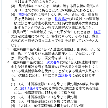
月31日までの間にあること。
(3)
兄弟姉妹については、18歳に達する日以後の最初の3
月31日までの間にあること又は60歳以上であること。
(4)
前3号
の要件に該当しない夫、子、父母、孫、祖父母
又は兄弟姉妹については、
別表第2
の第7級以上の障害等
級に該当する障害の状態又は軽易な労務以外の労務には
服することができない程度の障害の状態にあること。
2
職員の死亡の当時胎児であった子が出生したときは、
前項
の規定の適用については、将来に向って、その子は、職員
の死亡の当時その収入によって生計を維持していた子とみ
なす。
3
遺族補償年金を受けるべき遺族の順位は、配偶者、子、父
母、孫、祖父母及び兄弟姉妹の順序とし、父母について
は、養父母を先にし、実父母を後にする。
4
遺族補償年金の額は、
次の各号
に掲げる人数
(遺族補償年
金を受ける権利を有する遺族及びその者と生計を同じくし
ている遺族補償年金を受けることができる遺族の人数をい
う。)
の区分に応じ、1年につき
当該各号
に定める額とす
る。
(1)
1人 補償基礎額に153を乗じて得た額
(55歳以上の妻
又は
第1項第4号
で定める障害の状態にある妻である場合
には、補償基礎額に175を乗じて得た額)
(2)
2人 補償基礎額に201を乗じて得た額
(3)
3人 補償基礎額に223を乗じて得た額
(4)
4人以上 補償基礎額に245を乗じて得た額