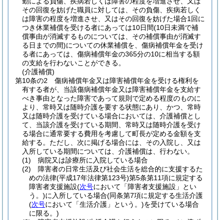
勤による負傷、疾病若しくは障害の程度を増進させ、又は
その回復を妨げた職員に対しては、その負傷、疾病若しく
は障害の程度を増進させ、又はその回復を妨げた場合1回に
つき休業補償を受ける者にあっては10日間
(10日未満で補
償事由が消滅するものについては、その補償事由が消滅す
る日までの間)
についての休業補償を、傷病補償年金を受け
る者にあっては、傷病補償年金の365分の10に相当する額
の支給を行わないことができる。
(介護補償)
第10条の2
傷病補償年金又は障害補償年金を受ける権利を
有する者が、当該傷病補償年金又は障害補償年金を支給す
べき事由となった障害であって規則で定める程度のものに
より、常時又は随時介護を要する状態にあり、かつ、常時
又は随時介護を受けている場合においては、介護補償とし
て、当該介護を受けている期間、常時又は随時介護を受け
る場合に通常要する費用を考慮して町長が定める金額を支
給する。
ただし、次に掲げる場合には、その入院し、又は
入所している期間については、介護補償は、行わない。
(1)
病院又は診療所に入院している場合
(2)
障害者の日常生活及び社会生活を総合的に支援するた
めの法律
(平成17年法律第123号)
第5条第11項に規定する
障害者支援施設
(
次号
において「障害者支援施設」とい
う。)
に入所している場合
(同条第7項に規定する生活介護
(
次号
において「生活介護」という。)
を受けている場合
に限る。)