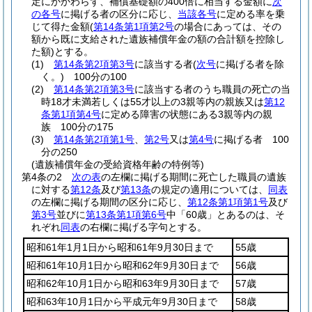
定にかかわらず、補償基礎額の400倍に相当する金額に
次
の各号
に掲げる者の区分に応じ、
当該各号
に定める率を乗
じて得た金額
(
第14条第1項第2号
の場合にあっては、その
額から既に支給された遺族補償年金の額の合計額を控除し
た額)
とする。
(1)
第14条第2項第3号
に該当する者
(
次号
に掲げる者を除
く。)
100分の100
(2)
第14条第2項第3号
に該当する者のうち職員の死亡の当
時18才未満若しくは55才以上の3親等内の親族又は
第12
条第1項第4号
に定める障害の状態にある3親等内の親
族 100分の175
(3)
第14条第2項第1号
、
第2号
又は
第4号
に掲げる者 100
分の250
(遺族補償年金の受給資格年齢の特例等)
第4条の2
次の表
の左欄に掲げる期間に死亡した職員の遺族
に対する
第12条
及び
第13条
の規定の適用については、
同表
の左欄に掲げる期間の区分に応じ、
第12条第1項第1号
及び
第3号
並びに
第13条第1項第6号
中「60歳」とあるのは、そ
れぞれ
同表
の右欄に掲げる字句とする。
昭和61年1月1日から昭和61年9月30日まで
55歳
昭和61年10月1日から昭和62年9月30日まで
56歳
昭和62年10月1日から昭和63年9月30日まで
57歳
昭和63年10月1日から平成元年9月30日まで
58歳