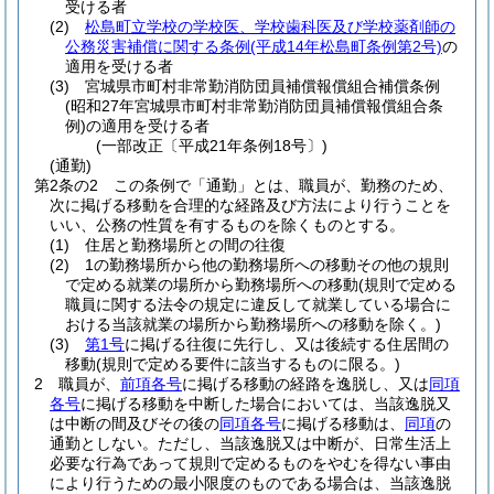
受ける者
(2)
松島町立学校の学校医、学校歯科医及び学校薬剤師の
公務災害補償に関する条例
(平成14年松島町条例第2号)
の
適用を受ける者
(3)
宮城県市町村非常勤消防団員補償報償組合補償条例
(昭和27年宮城県市町村非常勤消防団員補償報償組合条
例)
の適用を受ける者
(一部改正〔平成21年条例18号〕)
(通勤)
第2条の2
この条例で「通勤」とは、職員が、勤務のため、
次に掲げる移動を合理的な経路及び方法により行うことを
いい、公務の性質を有するものを除くものとする。
(1)
住居と勤務場所との間の往復
(2)
1の勤務場所から他の勤務場所への移動その他の規則
で定める就業の場所から勤務場所への移動
(規則で定める
職員に関する法令の規定に違反して就業している場合に
おける当該就業の場所から勤務場所への移動を除く。)
(3)
第1号
に掲げる往復に先行し、又は後続する住居間の
移動
(規則で定める要件に該当するものに限る。)
2
職員が、
前項各号
に掲げる移動の経路を逸脱し、又は
同項
各号
に掲げる移動を中断した場合においては、当該逸脱又
は中断の間及びその後の
同項各号
に掲げる移動は、
同項
の
通勤としない。
ただし、当該逸脱又は中断が、日常生活上
必要な行為であって規則で定めるものをやむを得ない事由
により行うための最小限度のものである場合は、当該逸脱