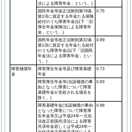
法による障害年金」という。)
国民年金等改正法附則第78条
0.75
第1項に規定する年金たる保険
給付のうち障害年金
(以下「旧
厚生年金保険法による障害年
金」という。)
国民年金等改正法附則第32条
0.89
第1項に規定する年金たる給付
のうち障害年金
(以下「旧国民
年金法による障害年金」とい
う。)
障害補償年
障害厚生年金等及び障害基礎
0.73
金
年金
障害厚生年金等
(当該補償の事
0.83
由となった障害について障害
基礎年金が支給される場合を
除く。)
障害基礎年金
(当該補償の事由
0.88
となった障害について障害厚
生年金等又は平成24年一元化
法改正前国共済法による障害
共済年金若しくは平成24年一
元化法改正前地共済法による