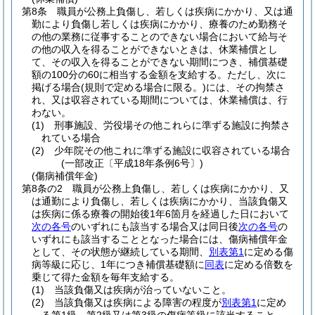
第8条
職員が公務上負傷し、若しくは疾病にかかり、又は通
勤により負傷し若しくは疾病にかかり、療養のため勤務そ
の他の業務に従事することのできない場合において給与そ
の他の収入を得ることができないときは、休業補償とし
て、その収入を得ることができない期間につき、補償基礎
額の100分の60に相当する金額を支給する。
ただし、次に
掲げる場合
(規則で定める場合に限る。)
には、その拘禁さ
れ、又は収容されている期間については、休業補償は、行
わない。
(1)
刑事施設、労役場その他これらに準ずる施設に拘禁さ
れている場合
(2)
少年院その他これに準ずる施設に収容されている場合
(一部改正〔平成18年条例6号〕)
(傷病補償年金)
第8条の2
職員が公務上負傷し、若しくは疾病にかかり、又
は通勤により負傷し、若しくは疾病にかかり、当該負傷又
は疾病に係る療養の開始後1年6箇月を経過した日において
次の各号
のいずれにも該当する場合又は同日後
次の各号
の
いずれにも該当することとなった場合には、傷病補償年金
として、その状態が継続している期間、
別表第1
に定める傷
病等級に応じ、1年につき補償基礎額に
同表
に定める倍数を
乗じて得た金額を毎年支給する。
(1)
当該負傷又は疾病が治っていないこと。
(2)
当該負傷又は疾病による障害の程度が
別表第1
に定め