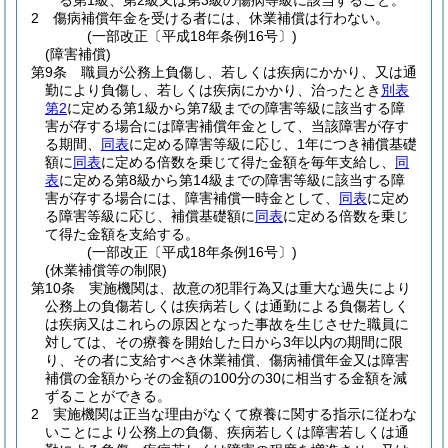
る第1級、第2級又は第3級の傷病等級に該当すること。
2
傷病補償年金を受ける者には、休業補償は行わない。
(一部改正〔平成18年条例16号〕)
(障害補償)
第9条
職員が公務上負傷し、若しくは疾病にかかり、又は通
勤により負傷し、若しくは疾病にかかり、治ったとき
別表
第2
に定める第1級から第7級までの障害等級に該当する障
害が存する場合には障害補償年金として、当該障害が存す
る期間、
同表
に定める障害等級に応じ、1年につき補償基礎
額に
同表
に定める倍数を乗じて得た金額を毎年支給し、
同
表
に定める第8級から第14級までの障害等級に該当する障
害が存する場合には、障害補償一時金として、
同表
に定め
る障害等級に応じ、補償基礎額に
同表
に定める倍数を乗じ
て得た金額を支給する。
(一部改正〔平成18年条例16号〕)
(休業補償等の制限)
第10条
実施機関は、故意の犯罪行為又は重大な過失により
公務上の負傷若しくは疾病若しくは通勤による負傷若しく
は疾病又はこれらの原因となった事故を生じさせた職員に
対しては、その療養を開始した日から3年以内の期間に限
り、その者に支給すべき休業補償、傷病補償年金又は障害
補償の金額からその金額の100分の30に相当する金額を減
ずることができる。
2
実施機関は正当な理由がなくて療養に関する指示に従わな
いことにより公務上の負傷、疾病若しくは障害若しくは通