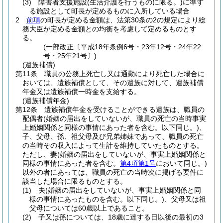
(3)
障害者支援施設
(生活介護を行うものに限る。)
に準ず
る施設として町長が定めるものに入所している場合
2
前項
の町長が定める金額は、法第30条の2の規定により総
務大臣が定める金額との均衡を考慮して定めるものとす
る。
(一部改正〔平成18年条例6号・23年12号・24年22
号・25年21号〕)
(遺族補償)
第11条
職員の公務上死亡し又は通勤により死亡した場合に
おいては、遺族補償として、その遺族に対して、遺族補償
年金又は遺族補償一時金を支給する。
(遺族補償年金)
第12条
遺族補償年金を受けることができる遺族は、職員の
配偶者
(婚姻の届出をしていないが、職員の死亡の当時事実
上婚姻関係と同様の事情にあった者を含む。以下同じ。)
、
子、父母、孫、祖父母及び兄弟姉妹であって、職員の死亡
の当時その収入によって生計を維持していたものとする。
ただし、妻
(婚姻の届出をしていないが、事実上婚姻関係と
同様の事情にあった者を含む。
第4項第1号
において同じ。)
以外の者にあっては、職員の死亡の当時次に掲げる要件に
該当した場合に限るものとする。
(1)
夫
(婚姻の届出をしていないが、事実上婚姻関係と同
様の事情にあったものを含む。以下同じ。)
、父母又は祖
父母については60歳以上であること。
(2)
子又は孫については、18歳に達する日以後の最初の3