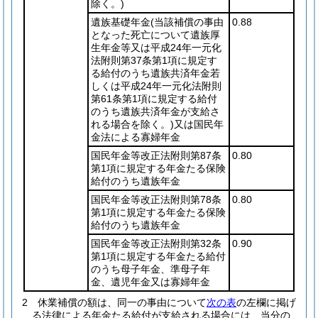
除く。)
遺族基礎年金
(当該補償の事由
0.88
となった死亡について遺族厚
生年金等又は平成24年一元化
法附則第37条第1項に規定す
る給付のうち遺族共済年金若
しくは平成24年一元化法附則
第61条第1項に規定する給付
のうち遺族共済年金が支給さ
れる場合を除く。)
又は国民年
金法による寡婦年金
国民年金等改正法附則第87条
0.80
第1項に規定する年金たる保険
給付のうち遺族年金
国民年金等改正法附則第78条
0.80
第1項に規定する年金たる保険
給付のうち遺族年金
国民年金等改正法附則第32条
0.90
第1項に規定する年金たる給付
のうち母子年金、準母子年
金、遺児年金又は寡婦年金
2
休業補償の額は、同一の事由について
次の表
の左欄に掲げ
る法律による年金たる給付が支給される場合には、当分の