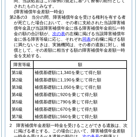
間、当該処置はこの条例の規定に基づく療養の給付として
されたものとみなす。
(障害補償年金差額一時金)
第2条の3
当分の間、障害補償年金を受ける権利を有する者
が死亡した場合において、その者に支給された当該障害補
償年金及び当該障害補償年金に係る障害補償年金前払一時
金の額の合計額が、
次の表
の左欄に掲げる当該障害補償年
金に係る障害等級に応じ、それぞれ
同表
の右欄に掲げる額
に満たないときは、実施機関は、その者の遺族に対し、補
償として、その差額に相当する額の障害補償年金差額一時
金を支給する。
障害等級
額
第1級
補償基礎額に1,340を乗じて得た額
第2級
補償基礎額に1,190を乗じて得た額
第3級
補償基礎額に1,050を乗じて得た額
第4級
補償基礎額に920を乗じて得た額
第5級
補償基礎額に790を乗じて得た額
第6級
補償基礎額に670を乗じて得た額
第7級
補償基礎額に560を乗じて得た額
2
障害補償年金差額一時金を受けることができる遺族は、次
に掲げる者とする。
この場合において、障害補償年金差額
一時金を受けるべき遺族の順位は、
次の各号
の順序とし、