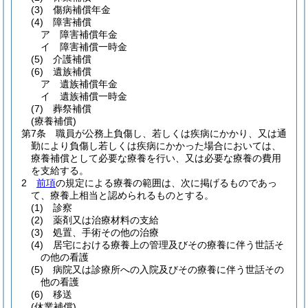
(3)
傷病補償年金
(4)
障害補償
ア
障害補償年金
イ
障害補償一時金
(5)
介護補償
(6)
遺族補償
ア
遺族補償年金
イ
遺族補償一時金
(7)
葬祭補償
(療養補償)
第7条
職員が公務上負傷し、若しくは疾病にかかり、又は通
勤により負傷し若しくは疾病にかかった場合においては、
療養補償として必要な療養を行い、又は必要な療養の費用
を支給する。
2
前項
の規定による療養の範囲は、次に掲げるものであっ
て、療養上相当と認められるものとする。
(1)
診察
(2)
薬剤又は治療材料の支給
(3)
処置、手術その他の治療
(4)
居宅における療養上の管理及びその療養に伴う世話そ
の他の看護
(5)
病院又は診療所への入院及びその療養に伴う世話その
他の看護
(6)
移送
(休業補償)