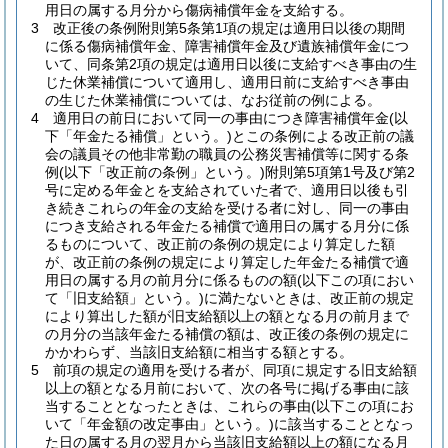
用日の属する月分から傷病補償年金を支給する。
3
改正後の条例附則第5条第1項の規定は適用日以後の期間
に係る傷病補償年金、障害補償年金及び遺族補償年金につ
いて、同条第2項の規定は適用日以後に支給すべき事由の生
じた休業補償について適用し、適用日前に支給すべき事由
の生じた休業補償については、なお従前の例による。
4
適用日の前日において同一の事由につき障害補償年金
(以
下「年金たる補償」という。)
とこの条例による改正前の議
会の議員その他非常勤の職員の公務災害補償等に関する条
例
(以下「改正前の条例」という。)
附則第5項第1号及び第2
号に定める年金とを支給されていた者で、適用日以後も引
き続きこれらの年金の支給を受ける者に対し、同一の事由
につき支給される年金たる補償で適用日の属する月分に係
るものについて、改正前の条例の規定により算定した額
が、改正前の条例の規定により算定した年金たる補償で適
用日の属する月の前月分に係るものの額
(以下この項におい
て「旧支給額」という。)
に満たないときは、改正前の規定
により算出した額が旧支給額以上の額となる月の前月まで
の月分の当該年金たる補償の額は、改正後の条例の規定に
かかわらず、当該旧支給額に相当する額とする。
5
前項の規定の適用を受ける者が、同項に規定する旧支給額
以上の額となる月前において、次の各号に掲げる事由に該
当することとなったときは、これらの事由
(以下この項にお
いて「年金額の改定事由」という。)
に該当することとなっ
た日の属する月の翌月から当該旧支給額以上の額になる月