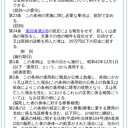
る金額を控除してこれを当該職員に代って納付することが
できる。
(規則への委任)
第23条
この条例の実施に関し必要な事項は、規則で定め
る。
(罰則)
第24条
第20条第1項
の規定による報告をせず、若しくは虚
偽の報告をし、文書その他の物件を提出せず、出頭せず、
又は医師の診断を拒んだ者は、20万円以下の罰金に処す
る。
附
則
(施行期日)
第1条
この条例は、公布の日から施行し、昭和42年12月1日
(以下「適用日」という。)
から適用する。
(経過措置)
第2条
この条例の適用前に職員が公務上負傷し、疾病にかか
り又は死亡した場合
(この条例の適用前の公務上の負傷又は
疾病によりこの条例の適用後に障害の状態となり、又は死
亡した場合を含む。)
におけるこれらの災害に係る補償につ
いては、なお従前の例による。
(脳死した者の身体に対する療養補償)
第2条の2
この条例の規定に基づく療養
(療養に要する費用の
支給に係る当該療養を含む。以下同じ。)
の給付に継続し
て、臓器の移植に関する法律
(平成9年法律第104号)
第6条第
2項の脳死した者の身体への処置がされた場合には、当分の