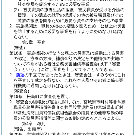
社会復帰を促進するために必要な事業
(2)
被災職員の療養生活の援護、被災職員が受ける介護の
援護、その遺族の就学の援護その他の被災職員及びその
遺族の援護を図るために必要な資金の支給その他の事業
2
実施機関は、職員の福祉の増進を図るため、公務上の災害
を防止するために必要な事業を行うように努めなければな
らない。
第3章
審査
(審査)
第18条
実施機関の行なう公務上の災害又は通勤による災害
の認定、療養の方法、補償金額の決定その他補償の実施に
ついて不明がある者は公務災害補償等審査会
(以下「審査
会」という。)
に対し審査を申し立てることができる。
2
前項
の申立てがあったときは、審査会は、すみやかにこれ
を審査して裁定を行ない、これを本人及びその者に係る実
施機関に通知しなければならない。
(審査会)
第19条
松島町に審査会を置く。
2
審査会の組織及び運営に関しては、宮城県市町村等非常勤
職員公務災害補償等審査会共同設置規約及び宮城県市町村
非常勤消防団員補償報償組合議会の議員その他非常勤の職
員の公務災害補償等に関する条例の定めるところによる。
第4章
雑則
(報告、出頭等)
第20条
実施機関又は審査会は、補償の実施又は審査のため