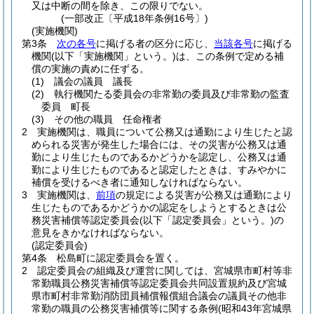
又は中断の間を除き、この限りでない。
(一部改正〔平成18年条例16号〕)
(実施機関)
第3条
次の各号
に掲げる者の区分に応じ、
当該各号
に掲げる
機関
(以下「実施機関」という。)
は、この条例で定める補
償の実施の責めに任ずる。
(1)
議会の議員 議長
(2)
執行機関たる委員会の非常勤の委員及び非常勤の監査
委員 町長
(3)
その他の職員 任命権者
2
実施機関は、職員について公務又は通勤により生じたと認
められる災害が発生した場合には、その災害が公務又は通
勤により生じたものであるかどうかを認定し、公務又は通
勤により生じたものであると認定したときは、すみやかに
補償を受けるべき者に通知しなければならない。
3
実施機関は、
前項
の規定による災害が公務又は通勤により
生じたものであるかどうかの認定をしようとするときは公
務災害補償等認定委員会
(以下「認定委員会」という。)
の
意見をきかなければならない。
(認定委員会)
第4条
松島町に認定委員会を置く。
2
認定委員会の組織及び運営に関しては、宮城県市町村等非
常勤職員公務災害補償等認定委員会共同設置規約及び宮城
県市町村非常勤消防団員補償報償組合議会の議員その他非
常勤の職員の公務災害補償等に関する条例
(昭和43年宮城県