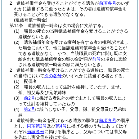
2
遺族補償年金を受けることができる遺族が
前項各号
のいず
れかに該当するに至ったときは、その者は遺族補償年金を
受けることができる遺族でなくなる。
(遺族補償一時金)
第14条
遺族補償一時金は次の場合に支給する。
(1)
職員の死亡の当時遺族補償年金を受けることができる
遺族がないとき。
(2)
遺族補償年金を受ける権利を有する者の権利が消滅し
た場合において、他に当該遺族補償年金を受けることが
できる遺族がなく、かつ、当該職員の死亡に関し既に支
給された遺族補償年金の額の合計額が
前号
の場合に支給
される遺族補償一時金の額に満たないとき。
2
遺族補償一時金を受けることができる遺族は、職員の死亡
の当時において
次の各号
のいずれかに該当する者とする。
(1)
配偶者
(2)
職員の収入によって生計を維持していた子、父母、
孫、祖父母及び兄弟姉妹
(3)
前2号
に掲げる者以外の者で主として職員の収入によ
って生計を維持していたもの
(4)
第2号
に該当しない子、父母、孫、祖父母及び兄弟姉
妹
3
遺族補償一時金を受けるべき遺族の順位は
前項各号
の順序
とし、
同項第2号
及び
第4号
に掲げる者のうちにあってはそ
れぞれ
当該各号
に掲げる順序とし、父母については養父母
を先にし実父母を後にする。