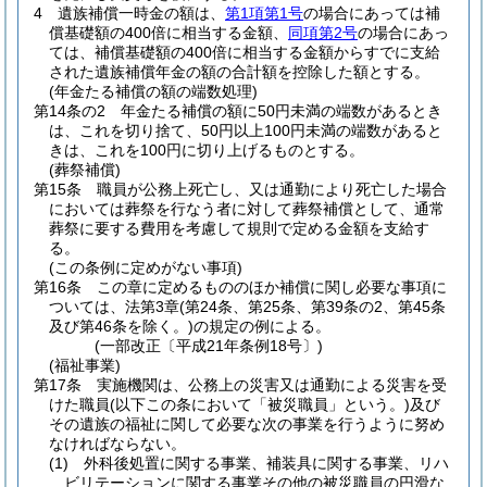
4
遺族補償一時金の額は、
第1項第1号
の場合にあっては補
償基礎額の400倍に相当する金額、
同項第2号
の場合にあっ
ては、補償基礎額の400倍に相当する金額からすでに支給
された遺族補償年金の額の合計額を控除した額とする。
(年金たる補償の額の端数処理)
第14条の2
年金たる補償の額に50円未満の端数があるとき
は、これを切り捨て、50円以上100円未満の端数があると
きは、これを100円に切り上げるものとする。
(葬祭補償)
第15条
職員が公務上死亡し、又は通勤により死亡した場合
においては葬祭を行なう者に対して葬祭補償として、通常
葬祭に要する費用を考慮して規則で定める金額を支給す
る。
(この条例に定めがない事項)
第16条
この章に定めるもののほか補償に関し必要な事項に
ついては、法第3章
(第24条、第25条、第39条の2、第45条
及び第46条を除く。)
の規定の例による。
(一部改正〔平成21年条例18号〕)
(福祉事業)
第17条
実施機関は、公務上の災害又は通勤による災害を受
けた職員
(以下この条において「被災職員」という。)
及び
その遺族の福祉に関して必要な次の事業を行うように努め
なければならない。
(1)
外科後処置に関する事業、補装具に関する事業、リハ
ビリテーションに関する事業その他の被災職員の円滑な