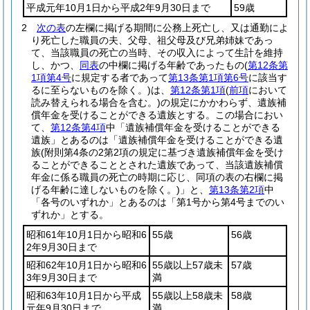
平成元年10月1日から平成2年9月30日まで
59歳
2
次の表
の左欄に掲げる期間に公務上死亡し、又は通勤によ
り死亡した職員の夫、父母、祖父母及び兄弟姉妹であっ
て、当該職員の死亡の当時、その収入によって生計を維持
し、かつ、
同表
の中欄に掲げる年齢であったもの
(
第12条第
1項第4号
に規定する者であって
第13条第1項第6号
に該当す
るに至らないものを除く。)
は、
第12条第1項
(
前項
において
読み替えられる場合を含む。)
の規定にかかわらず、遺族補
償年金を受けることができる遺族とする。
この場合におい
て、
第12条第4項
中「遺族補償年金を受けることができる
遺族」とあるのは「遺族補償年金を受けることができる遺
族
(附則第4条の2第2項の規定に基づき遺族補償年金を受け
ることができることとされた遺族であって、当該遺族補償
年金に係る職員の死亡の時期に応じ、同項の表の右欄に掲
げる年齢に達しないものを除く。)
」と、
第13条第2項
中
「各号のいずれか」とあるのは「第1号から第4号までのい
ずれか」とする。
昭和61年10月1日から昭和6
55歳
56歳
2年9月30日まで
昭和62年10月1日から昭和6
55歳以上57歳未
57歳
3年9月30日まで
満
昭和63年10月1日から平成
55歳以上58歳未
58歳
元年9月30日まで
満