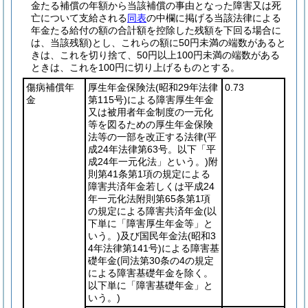
金たる補償の年額から当該補償の事由となった障害又は死
亡について支給される
同表
の中欄に掲げる当該法律による
年金たる給付の額の合計額を控除した残額を下回る場合に
は、当該残額)
とし、これらの額に50円未満の端数があると
きは、これを切り捨て、50円以上100円未満の端数がある
ときは、これを100円に切り上げるものとする。
傷病補償年
厚生年金保険法
(昭和29年法律
0.73
金
第115号)
による障害厚生年金
又は被用者年金制度の一元化
等を図るための厚生年金保険
法等の一部を改正する法律
(平
成24年法律第63号。以下「平
成24年一元化法」という。)
附
則第41条第1項の規定による
障害共済年金若しくは平成24
年一元化法附則第65条第1項
の規定による障害共済年金
(以
下単に「障害厚生年金等」と
いう。)
及び国民年金法
(昭和3
4年法律第141号)
による障害基
礎年金
(同法第30条の4の規定
による障害基礎年金を除く。
以下単に「障害基礎年金」と
いう。)