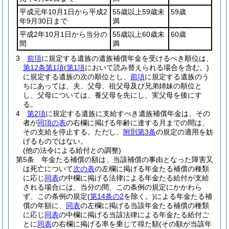
平成元年10月1日から平成2
55歳以上59歳未
59歳
年9月30日まで
満
平成2年10月1日から当分の
55歳以上60歳未
60歳
間
満
3
前項
に規定する遺族の遺族補償年金を受けるべき順位は、
第12条第1項
(
第1項
において読み替えられる場合を含む。)
に規定する遺族の次の順位とし、
前項
に規定する遺族のう
ちにあっては、夫、父母、祖父母及び兄弟姉妹の順位と
し、父母については、養父母を先にし、実父母を後にす
る。
4
第2項
に規定する遺族に支給すべき遺族補償年金は、その
者が
同項の表
の右欄に掲げる年齢に達する月までの間は、
その支給を停止する。
ただし、
附則第3条
の規定の適用を妨
げるものではない。
(他の法令による給付との調整)
第5条
年金たる補償の額は、当該補償の事由となった障害又
は死亡について
次の表
の左欄に掲げる年金たる補償の種類
に応じ
同表
の中欄に掲げる法律による年金たる給付が支給
される場合には、当分の間、この条例の規定にかかわら
ず、この条例の規定
(
第14条の2
を除く。)
による年金たる補
償の年額に、
同表
の左欄に掲げる当該年金たる補償の種類
に応じ
同表
の中欄に掲げる当該法律による年金たる給付ご
とに
同表
の右欄に掲げる率を乗じて得た額
(その額が当該年