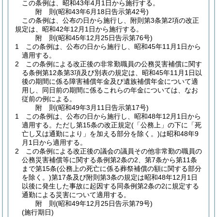
この条例は、昭和43年4月1日から施行する。
附
則
(昭和43年6月18日
告示第42号)
この条例は、公布の日から施行し、附則第3条第2項の改正
規定は、昭和42年12月1日から施行する。
附
則
(昭和45年12月25日
告示第76号)
1
この条例は、公布の日から施行し、昭和45年11月1日から
適用する。
2
この条例による改正後の非常勤職員の公務災害補償に関す
る条例第12条第3項及び別表の規定は、昭和45年11月1日以
後の期間に係る障害補償年金及び遺族補償年金について適
用し、同日前の期間に係るこれらの年金については、なお
従前の例による。
附
則
(昭和49年3月11日
告示第17号)
1
この条例は、公布の日から施行し、昭和48年12月1日から
適用する。
ただし第15条の改正規定
(「公務上」の下に「死
亡し又は通勤により」を加える部分を除く。)
は昭和48年9
月1日から適用する。
2
この条例による改正後の議会の議員その他非常勤の職員の
公務災害補償等に関する条例第2条の2、第7条から第11条
まで第15条
(公務上の死亡に係る葬祭補償の額に関する部分
を除く。)
第17条及び附則第3条の規定は昭和48年12月1日
以後に発生した事故に起因する同条例第2条の2に規定する
通勤による災害について適用する。
附
則
(昭和49年12月25日
告示第79号)
(施行期日)