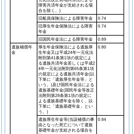
障害共済年金が支給される場
合を除く。)
旧船員保険法による障害年金
0.74
旧厚生年金保険法による障害
0.74
年金
旧国民年金法による障害年金
0.89
遺族補償年
厚生年金保険法による遺族厚
0.80
金
生年金又は平成24年一元化法
附則第41条第1項の規定によ
る遺族共済年金若しくは平成2
4年一元化法附則第65条第1項
の規定による遺族共済年金
(以
下単に「遺族厚生年金等」と
いう。)
及び国民年金法による
遺族基礎年金
(国民年金等改正
法附則第28条第1項の規定に
よる遺族基礎年金を除く。以
下単に「遺族基礎年金」とい
う。)
遺族厚生年金等
(当該補償の事
0.84
由となった死亡について遺族
基礎年金が支給される場合を