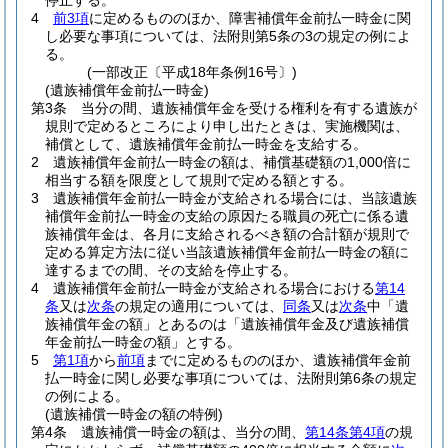
停止する。
4
前3項
に定めるもののほか、障害補償年金前払一時金に関
し必要な事項については、法附則第5条の3の規定の例によ
る。
(一部改正〔平成18年条例16号〕)
(遺族補償年金前払一時金)
第3条
当分の間、遺族補償年金を受ける権利を有する遺族が
規則で定めるところにより申し出たときは、実施機関は、
補償として、遺族補償年金前払一時金を支給する。
2
遺族補償年金前払一時金の額は、補償基礎額の1,000倍に
相当する額を限度として規則で定める額とする。
3
遺族補償年金前払一時金が支給される場合には、当該遺族
補償年金前払一時金の支給の原因たる職員の死亡に係る遺
族補償年金は、各月に支給されるべき額の合計額が規則で
定める算定方法に従い当該遺族補償年金前払一時金の額に
達するまでの間、その支給を停止する。
4
遺族補償年金前払一時金が支給される場合における
第14
条
又は
次条
の規定の適用については、
同条
又は
次条
中「遺
族補償年金の額」とあるのは「遺族補償年金及び遺族補償
年金前払一時金の額」とする。
5
第1項
から
前項
までに定めるもののほか、遺族補償年金前
払一時金に関し必要な事項については、法附則第6条の規定
の例による。
(遺族補償一時金の額の特例)
第4条
遺族補償一時金の額は、当分の間、
第14条第4項
の規