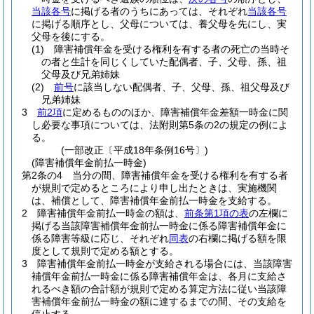
当該各号
に掲げる者のうちにあっては、それぞれ
当該各号
に掲げる順序とし、父母については、養父母を先にし、実
父母を後にする。
(1)
障害補償年金を受ける権利を有する者の死亡の当時そ
の者と生計を同じくしていた配偶者、子、父母、孫、祖
父母及び兄弟姉妹
(2)
前号
に該当しない配偶者、子、父母、孫、祖父母及び
兄弟姉妹
3
前2項
に定めるもののほか、障害補償年金差額一時金に関
し必要な事項については、法附則第5条の2の規定の例によ
る。
(一部改正〔平成18年条例16号〕)
(障害補償年金前払一時金)
第2条の4
当分の間、障害補償年金を受ける権利を有する者
が規則で定めるところにより申し出たときは、実施機関
は、補償として、障害補償年金前払一時金を支給する。
2
障害補償年金前払一時金の額は、
前条第1項の表
の左欄に
掲げる当該障害補償年金前払一時金に係る障害補償年金に
係る障害等級に応じ、それぞれ
同表
の右欄に掲げる額を限
度として規則で定める額とする。
3
障害補償年金前払一時金が支給される場合には、当該障害
補償年金前払一時金に係る障害補償年金は、各月に支給さ
れるべき額の合計額が規則で定める算定方法に従い当該障
害補償年金前払一時金の額に達するまでの間、その支給を