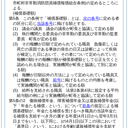
市町村非常勤消防団員補償報償組合条例)
の定めるところに
よる。
(補償基礎額)
第5条
この条例で「補償基礎額」とは、
次の各号
に定める者
の区分に応じ
当該各号
に掲げる額とする。
(1)
議会の議員 議会の議長が町長と協議して定める額
(2)
執行機関たる委員会の非常勤の委員及び非常勤の監査
委員 町長が定める額
(3)
その報酬が日額で定められている職員 負傷若しくは
死亡の原因である事故の発生の日又は診断によって疾病
が確定した日において、その者について定められていた
報酬の額
(その報酬の額が補償基礎額として公正を欠くと
認められる場合は、実施機関が町長と協議して別に定め
る額)
(4)
報酬が日額以外の方法によって定められている職員又
は報酬のない職員
前号
に掲げるものとの均衡を考慮し
て実施機関が町長と協議して定める額
(5)
給料を支給される職員 法第2条第4項に規定する平均
給与額の例により実施機関が町長と協議して定める額
第5条の2
傷病補償年金、障害補償年金又は遺族補償年金
(以
下「年金たる補償」という。)
について
前条
の規定による補
償基礎額が、年金たる補償を受けるべき職員の当該年金た
る補償を支給すべき月の属する年度
(4月1日から翌年3月31
日までをいう。以下同じ。)
の4月1日
(以下この項において
「基準日」という。)
における年齢
(遺族補償年金を支給す