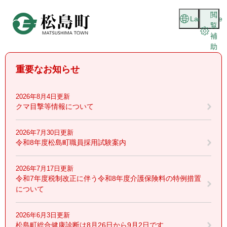
ペ
メニューを飛ばして本文へ
閲
ー
Language
覧
ジ
補
の
助
先
頭
重要なお知らせ
で
す
。
2026年8月4日更新
クマ目撃等情報について
2026年7月30日更新
令和8年度松島町職員採用試験案内
2026年7月17日更新
令和7年度税制改正に伴う令和8年度介護保険料の特例措置
について
2026年6月3日更新
松島町総合健康診断は8月26日から9月2日です