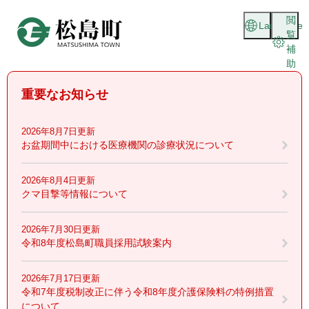
ペ
メニューを飛ばして本文へ
閲
ー
Language
覧
ジ
補
の
助
先
頭
重要なお知らせ
で
す
。
2026年8月7日更新
お盆期間中における医療機関の診療状況について
2026年8月4日更新
クマ目撃等情報について
2026年7月30日更新
令和8年度松島町職員採用試験案内
2026年7月17日更新
令和7年度税制改正に伴う令和8年度介護保険料の特例措置
について