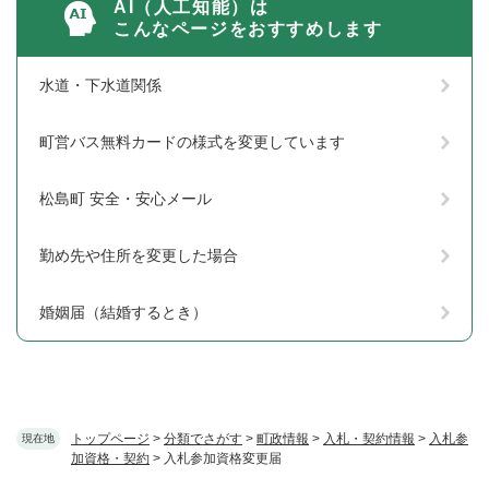
AI（人工知能）は
こんなページをおすすめします
水道・下水道関係
町営バス無料カードの様式を変更しています
松島町 安全・安心メール
勤め先や住所を変更した場合
婚姻届（結婚するとき）
トップページ
>
分類でさがす
>
町政情報
>
入札・契約情報
>
入札参
現在地
加資格・契約
>
入札参加資格変更届