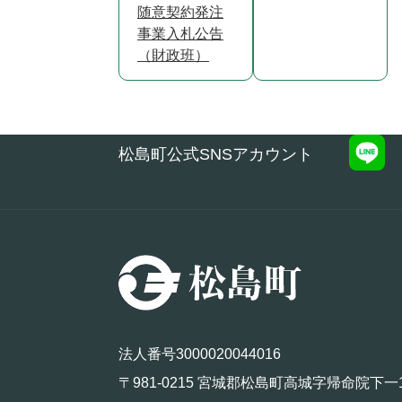
随意契約発注
事業入札公告
（財政班）
松島町公式SNSアカウント
法人番号3000020044016
〒981-0215 宮城郡松島町高城字帰命院下一