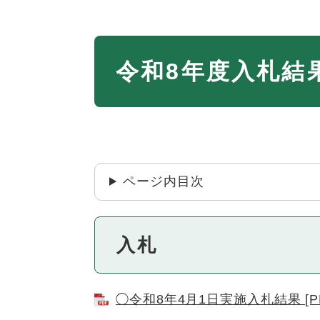
本
令和8年度入札結
文
ページ内目次
入札
◯令和8年4月1日実施入札結果 [P