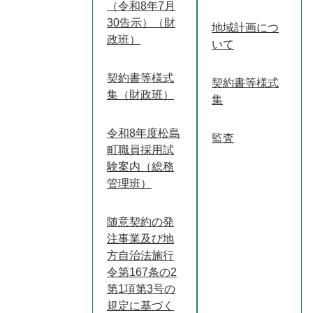
（令和8年7月
30告示）（財
地域計画につ
政班）
いて
契約書等様式
契約書等様式
集（財政班）
集
令和8年度松島
監査
町職員採用試
験案内（総務
管理班）
随意契約の発
注事業及び地
方自治法施行
令第167条の2
第1項第3号の
規定に基づく