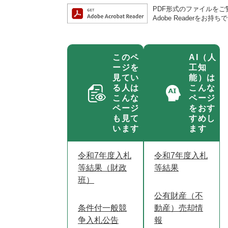
PDF形式のファイルをご覧
Adobe Reader
このペ
AI（人
ージを
工知
見てい
能）は
る人は
こんな
こんな
ページ
ページ
をおす
も見て
すめし
います
ます
令和7年度入札
令和7年度入札
等結果（財政
等結果
班）
公有財産（不
条件付一般競
動産）売却情
争入札公告
報