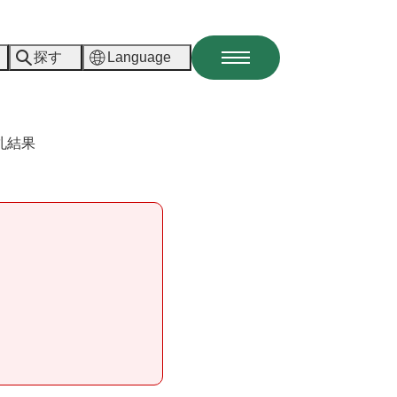
探す
Language
メ
ニ
ュ
ー
札結果