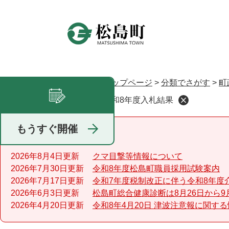
ペ
ー
ジ
の
先
頭
で
トップページ
>
分類でさがす
>
町
現在地
す
令和8年度入札結果
足あと
。
もうすぐ開催
重要なお知らせ
2026年8月4日更新
クマ目撃等情報について
2026年7月30日更新
令和8年度松島町職員採用試験案内
2026年7月17日更新
令和7年度税制改正に伴う令和8年度
2026年6月3日更新
松島町総合健康診断は8月26日から9
2026年4月20日更新
令和8年4月20日 津波注意報に関す