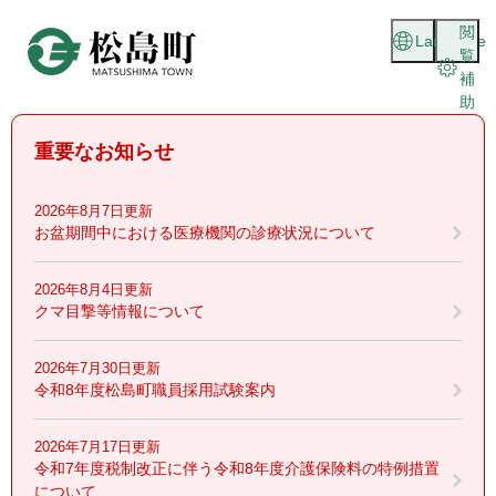
ペ
メニューを飛ばして本文へ
閲
ー
Language
覧
ジ
補
の
助
先
頭
重要なお知らせ
で
す
。
2026年8月7日更新
お盆期間中における医療機関の診療状況について
2026年8月4日更新
クマ目撃等情報について
2026年7月30日更新
令和8年度松島町職員採用試験案内
2026年7月17日更新
令和7年度税制改正に伴う令和8年度介護保険料の特例措置
について