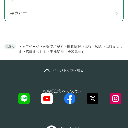
平成24年
トップページ
>
分類でさがす
>
町政情報
>
広報・広聴
>
広報まつし
現在地
ま
>
広報まつしま
>
平成31年（令和元年）
ページトップへ戻る
松島町公式SNSアカウント