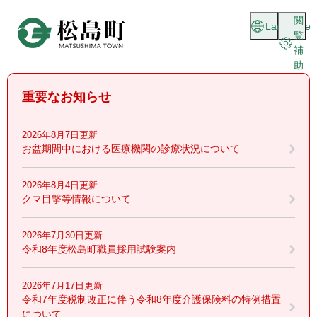
ペ
メニューを飛ばして本文へ
閲
ー
Language
覧
ジ
補
の
助
先
頭
重要なお知らせ
で
す
。
2026年8月7日更新
お盆期間中における医療機関の診療状況について
2026年8月4日更新
クマ目撃等情報について
2026年7月30日更新
令和8年度松島町職員採用試験案内
2026年7月17日更新
令和7年度税制改正に伴う令和8年度介護保険料の特例措置
について