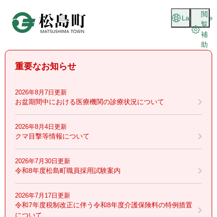
ペ
メニューを飛ばして本文へ
閲
ー
Language
覧
ジ
補
の
助
先
頭
重要なお知らせ
で
す
。
2026年8月7日更新
お盆期間中における医療機関の診療状況について
2026年8月4日更新
クマ目撃等情報について
2026年7月30日更新
令和8年度松島町職員採用試験案内
2026年7月17日更新
令和7年度税制改正に伴う令和8年度介護保険料の特例措置
について