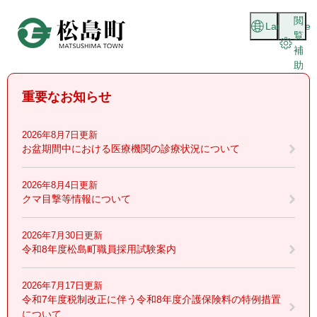
ペ
メニューを飛ばして本文へ
閲
ー
Language
覧
ジ
補
の
助
先
頭
重要なお知らせ
で
す
。
2026年8月7日更新
お盆期間中における医療機関の診療状況について
2026年8月4日更新
クマ目撃等情報について
2026年7月30日更新
令和8年度松島町職員採用試験案内
2026年7月17日更新
令和7年度税制改正に伴う令和8年度介護保険料の特例措置
について