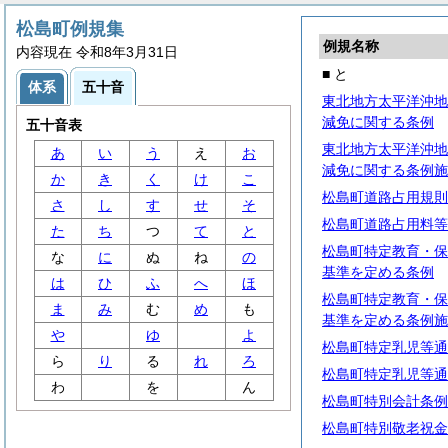
松島町例規集
例規名称
内容現在 令和8年3月31日
■ と
体系
五十音
東北地方太平洋沖地
減免に関する条例
五十音表
東北地方太平洋沖地
あ
い
う
え
お
減免に関する条例施
か
き
く
け
こ
松島町道路占用規則
さ
し
す
せ
そ
松島町道路占用料等
た
ち
つ
て
と
松島町特定教育・保
な
に
ぬ
ね
の
基準を定める条例
は
ひ
ふ
へ
ほ
松島町特定教育・保
ま
み
む
め
も
基準を定める条例施
や
ゆ
よ
松島町特定乳児等通
ら
り
る
れ
ろ
松島町特定乳児等通
わ
を
ん
松島町特別会計条例
松島町特別敬老祝金