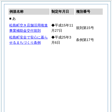
例規名称
制定年月日
種別番号
■ あ
松島町空き店舗活用推進
◆平成15年11
規則第15号
事業補助金交付規則
月27日
松島町安全で安心に暮ら
◆平成25年3
条例第17号
せるまちづくり条例
月6日