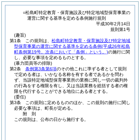
○松島町特定教育・保育施設及び特定地域型保育事業の
運営に関する基準を定める条例施行規則
平成30年2月14日
規則第1号
(趣旨)
第1条
この規則は、
松島町特定教育・保育施設及び特定地域
型保育事業の運営に関する基準を定める条例
(平成26年松島
町条例第19号。次条において「条例」という。)
の施行に関
し、必要な事項を定めるものとする。
(暴力団員等の排除)
第2条
条例第3条第6項
のその他これに準ずる者として規則
で定める者は、いかなる名称を有する者であるかを問わ
ず、当該特定地域型保育事業所の業務に関し一切の裁判外
の行為をする権限を有し、又は当該業務を総括する者の権
限を代行することができる地位にある者とする。
(委任)
第3条
この規則に定めるもののほか、この規則の施行に関し
必要な事項は、町長が定める。
附
則
この規則は、公布の日から施行する。