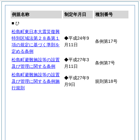
例規名称
制定年月日
種別番号
■ ひ
松島町東日本大震災復興
特別区域法第２８条第１
◆平成24年9
条例第17号
項の規定に基づく準則を
月11日
定める条例
松島町避難施設等の設置
◆平成27年3
条例第7号
及び管理に関する条例
月11日
松島町避難施設等の設置
◆平成27年9
及び管理に関する条例施
規則第18号
月9日
行規則