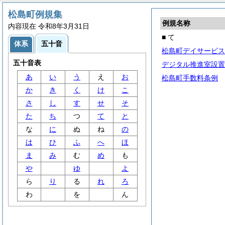
松島町例規集
例規名称
内容現在 令和8年3月31日
■ て
体系
五十音
松島町デイサービス
五十音表
デジタル推進室設置
あ
い
う
え
お
松島町手数料条例
か
き
く
け
こ
さ
し
す
せ
そ
た
ち
つ
て
と
な
に
ぬ
ね
の
は
ひ
ふ
へ
ほ
ま
み
む
め
も
や
ゆ
よ
ら
り
る
れ
ろ
わ
を
ん