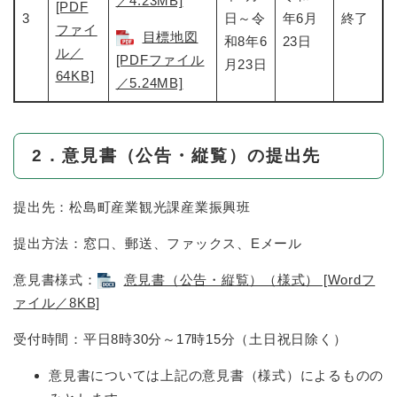
／4.23MB]
[PDF
3
日～令
年6月
終了
ファイ
目標地図
和8年6
23日
ル／
[PDFファイル
月23日
64KB]
／5.24MB]
2．意見書（公告・縦覧）の提出先
提出先：松島町産業観光課産業振興班
提出方法：窓口、郵送、ファックス、Eメール
意見書様式：
意見書（公告・縦覧）（様式） [Wordフ
ァイル／8KB]
受付時間：平日8時30分～17時15分（土日祝日除く）
意見書については上記の意見書（様式）によるものの