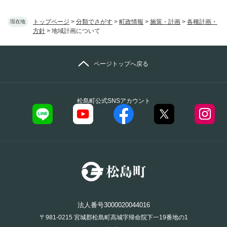
トップページ
>
分類でさがす
>
町政情報
>
施策・計画
>
各種計画・
現在地
方針
>
地域計画について
ページトップへ戻る
松島町公式SNSアカウント
法人番号3000020044016
〒981-0215 宮城郡松島町高城字帰命院下一19番地の1