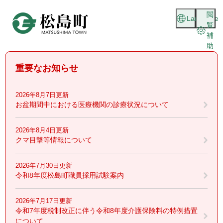
ペ
メニューを飛ばして本文へ
閲
ー
Language
覧
ジ
補
の
助
先
頭
重要なお知らせ
で
す
。
2026年8月7日更新
お盆期間中における医療機関の診療状況について
2026年8月4日更新
クマ目撃等情報について
2026年7月30日更新
令和8年度松島町職員採用試験案内
2026年7月17日更新
令和7年度税制改正に伴う令和8年度介護保険料の特例措置
について