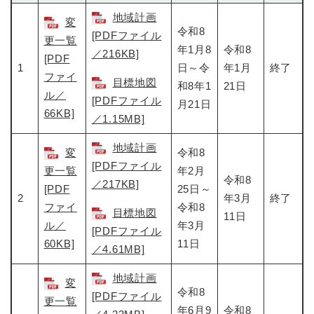
地域計画
変
令和8
[PDFファイル
更一覧
年1月8
令和8
／216KB]
[PDF
1
日～令
年1月
終了
ファイ
目標地図
和8年1
21日
ル／
[PDFファイル
月21日
66KB]
／1.15MB]
地域計画
変
令和8
[PDFファイル
更一覧
年2月
令和8
／217KB]
[PDF
25日～
2
年3月
終了
ファイ
令和8
目標地図
11日
ル／
年3月
[PDFファイル
60KB]
11日
／4.61MB]
地域計画
変
令和8
[PDFファイル
更一覧
年6月9
令和8