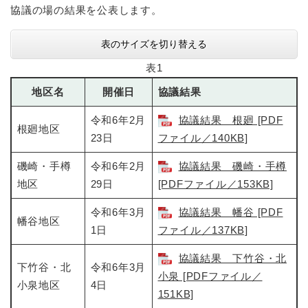
協議の場の結果を公表します。
表のサイズを切り替える
表1
地区名
開催日
協議結果
令和6年2月
協議結果 根廻 [PDF
根廻地区
23日
ファイル／140KB]
磯崎・手樽
令和6年2月
協議結果 磯崎・手樽
地区
29日
[PDFファイル／153KB]
令和6年3月
協議結果 幡谷 [PDF
幡谷地区
1日
ファイル／137KB]
協議結果 下竹谷・北
下竹谷・北
令和6年3月
小泉 [PDFファイル／
小泉地区
4日
151KB]