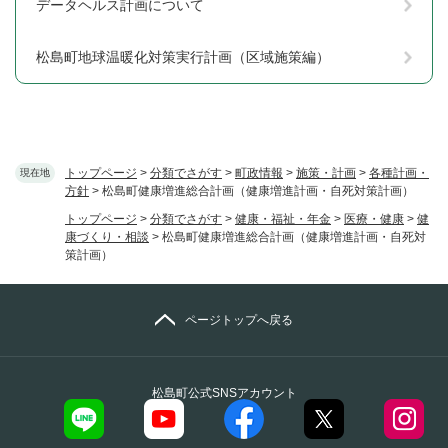
データヘルス計画について
松島町地球温暖化対策実行計画（区域施策編）
トップページ
>
分類でさがす
>
町政情報
>
施策・計画
>
各種計画・
現在地
方針
>
松島町健康増進総合計画（健康増進計画・自死対策計画）
トップページ
>
分類でさがす
>
健康・福祉・年金
>
医療・健康
>
健
康づくり・相談
>
松島町健康増進総合計画（健康増進計画・自死対
策計画）
ページトップへ戻る
松島町公式SNSアカウント