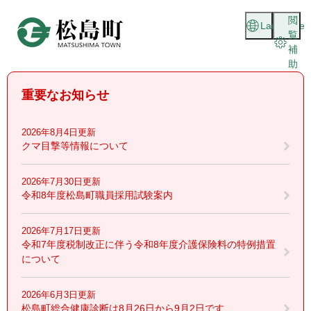
ペ
メニューを飛ばして本文へ
閲
ー
Language
覧
ジ
補
の
助
先
頭
重要なお知らせ
で
す
。
2026年8月4日更新
クマ目撃等情報について
2026年7月30日更新
令和8年度松島町職員採用試験案内
2026年7月17日更新
令和7年度税制改正に伴う令和8年度介護保険料の特例措置
について
2026年6月3日更新
松島町総合健康診断は8月26日から9月2日です