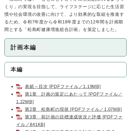
くり」の実現を目指して、ライフステージに応じた生活習
慣や社会環境の改善に向けて、より効果的な取組を推進す
るため、令和7年度から令和18年度までの12年間を計画期
間とする「松島町健康増進総合計画」を策定しました。
計画本編
本編
表紙～目次 [PDFファイル／1.19MB]
第1章 計画の策定にあたって [PDFファイル／
1.22MB]
第2章 松島町の現状 [PDFファイル／1.07MB]
第3章 前計画の目標達成状況と評価 [PDFファ
イル／841KB]