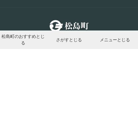
松島町のおすすめ
とじ
さがす
とじる
メニュー
とじる
る
法人番号3000020044016
〒981-0215 宮城郡松島町高城字帰命院下一19番地の1
Tel：022-354-5701（代表）Fax：022-354-3140
代表メールアドレス：
メールアドレスでのお問い合わせはこちら
個人情報の取り扱い
リンク・著作権·免責事項
松島町の概要
アクセシビリティ
Copyright © Matsushima Town. All Rights Reserved.