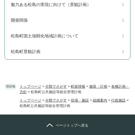
魅力ある松島の実現に向けて（景観計画）
開発関係
松島町国土強靱化地域計画について
松島町景観計画
トップページ
>
分類でさがす
>
町政情報
>
施策・計画
>
各種計画・
現在地
方針
>
松島町公共施設等総合管理計画
トップページ
>
分類でさがす
>
役場・施設
>
組織案内
>
行政施設
>
松島町公共施設等総合管理計画
ページトップへ戻る