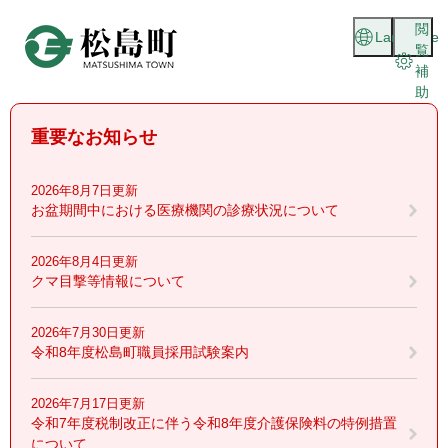
ペ
メニューを飛ばして本文へ
閲
ー
Language
覧
ジ
補
の
助
先
頭
重要なお知らせ
で
す
。
2026年8月7日更新
お盆期間中における医療機関の診療状況について
2026年8月4日更新
クマ目撃等情報について
2026年7月30日更新
令和8年度松島町職員採用試験案内
2026年7月17日更新
令和7年度税制改正に伴う令和8年度介護保険料の特例措置
について