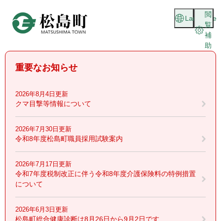
ペ
メニューを飛ばして本文へ
閲
ー
Language
覧
ジ
補
の
助
先
頭
重要なお知らせ
で
す
。
2026年8月4日更新
クマ目撃等情報について
2026年7月30日更新
令和8年度松島町職員採用試験案内
2026年7月17日更新
令和7年度税制改正に伴う令和8年度介護保険料の特例措置
について
2026年6月3日更新
松島町総合健康診断は8月26日から9月2日です