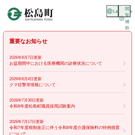
ペ
メニューを飛ばして本文へ
閲
ー
Language
覧
ジ
補
の
助
先
頭
重要なお知らせ
で
す
。
2026年8月7日更新
お盆期間中における医療機関の診療状況について
2026年8月4日更新
クマ目撃等情報について
2026年7月30日更新
令和8年度松島町職員採用試験案内
2026年7月17日更新
令和7年度税制改正に伴う令和8年度介護保険料の特例措置
について