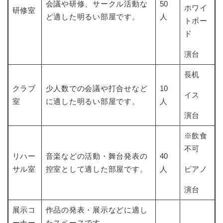
会議や研修、サークル活動な
50
ホワイ
研修室
ど適した明るい部屋です。
人
トボー
ド
演台
長机
クラブ
少人数での会議や打合せなど
10
イス
室
に適した明るい部屋です。
人
演台
※飲食
不可
リハー
音楽などの活動・舞台発表の
40
サル室
控室として適した部屋です。
人
ピアノ
演台
展示コ
作品の発表・展示などに適し
ーナー
たスペースです。