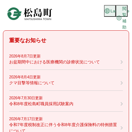
ペ
メニューを飛ばして本文へ
閲
ー
Language
覧
ジ
補
の
助
先
頭
重要なお知らせ
で
す
。
2026年8月7日更新
お盆期間中における医療機関の診療状況について
2026年8月4日更新
クマ目撃等情報について
2026年7月30日更新
令和8年度松島町職員採用試験案内
2026年7月17日更新
令和7年度税制改正に伴う令和8年度介護保険料の特例措置
について