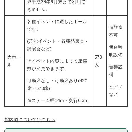
※平成29年9月末まで利用で
きません。
各種イベントに適したホール
※飲食
です。
不可
(芸能イベント・各種発表会・
舞台照
講演会など)
明設備
大ホー
570
※イベント内容によって座席
ル
人
音響設
数が変更できます。
備
可動席なし・可動席あり(420
ピアノ
席・570席)
など
※ステージ幅14m・奥行6.3m
館内図についてはこちら