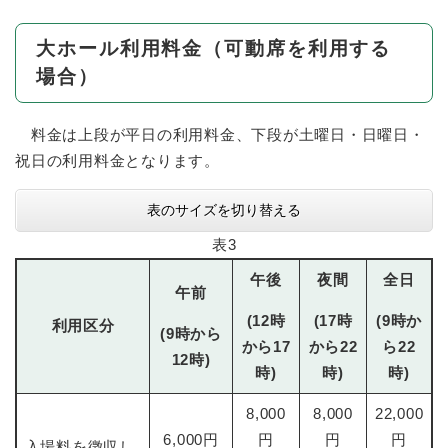
大ホール利用料金（可動席を利用する
場合）
料金は上段が平日の利用料金、下段が土曜日・日曜日・
祝日の利用料金となります。
表のサイズを切り替える
表3
午後
夜間
全日
午前
(12時
(17時
(9時か
利用区分
(9時から
から17
から22
ら22
12時)
時)
時)
時)
8,000
8,000
22,000
6,000円
円
円
円
入場料を徴収し