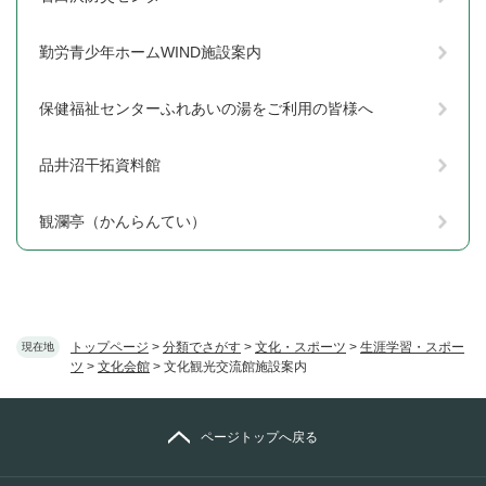
勤労青少年ホームWIND施設案内
保健福祉センターふれあいの湯をご利用の皆様へ
品井沼干拓資料館
観瀾亭（かんらんてい）
トップページ
>
分類でさがす
>
文化・スポーツ
>
生涯学習・スポー
現在地
ツ
>
文化会館
>
文化観光交流館施設案内
ページトップへ戻る