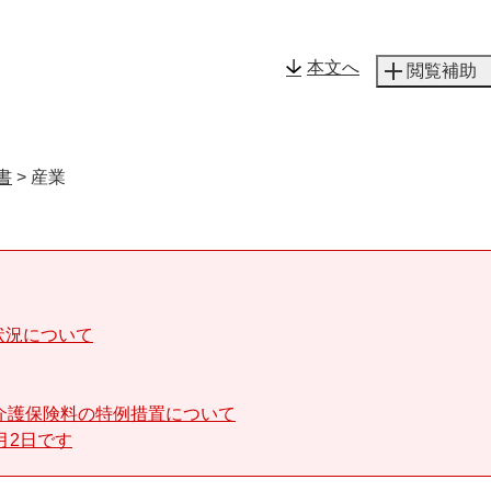
メニューを飛ばして本文へ
本文へ
閲覧補助
書
>
産業
状況について
介護保険料の特例措置について
月2日です