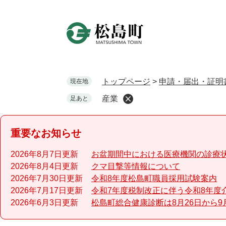
ペ
ー
ジ
の
先
頭
で
トップページ
>
申請・届出・証明
現在地
す
産業
足あと
。
重要なお知らせ
2026年8月7日更新
お盆期間中における医療機関の診療
2026年8月4日更新
クマ目撃等情報について
2026年7月30日更新
令和8年度松島町職員採用試験案内
2026年7月17日更新
令和7年度税制改正に伴う令和8年度
2026年6月3日更新
松島町総合健康診断は8月26日から9