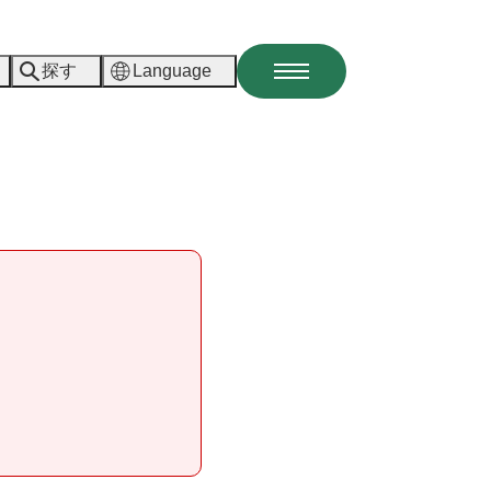
探す
Language
メ
ニ
ュ
ー