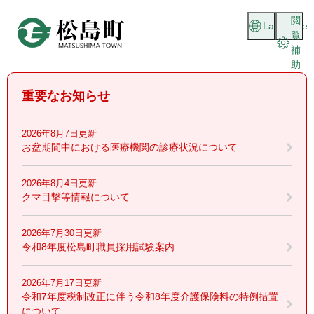
ペ
メニューを飛ばして本文へ
閲
ー
Language
覧
ジ
補
の
助
先
頭
重要なお知らせ
で
す
。
2026年8月7日更新
お盆期間中における医療機関の診療状況について
2026年8月4日更新
クマ目撃等情報について
2026年7月30日更新
令和8年度松島町職員採用試験案内
2026年7月17日更新
令和7年度税制改正に伴う令和8年度介護保険料の特例措置
について