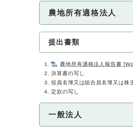
農地所有適格法人
提出書類
農地所有適格法人報告書 [Wor
決算書の写し
役員名簿又は組合員名簿又は株
定款の写し
一般法人