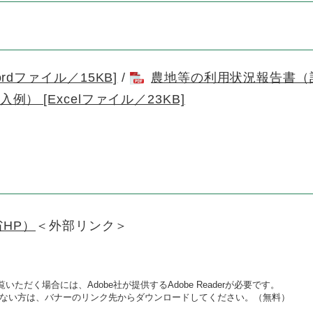
dファイル／15KB]
/
農地等の利用状況報告書（記入
） [Excelファイル／23KB]
HP）
＜外部リンク＞
いただく場合には、Adobe社が提供するAdobe Readerが必要です。
をお持ちでない方は、バナーのリンク先からダウンロードしてください。（無料）