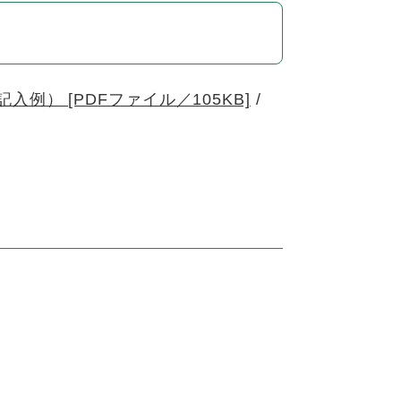
例） [PDFファイル／105KB]
/