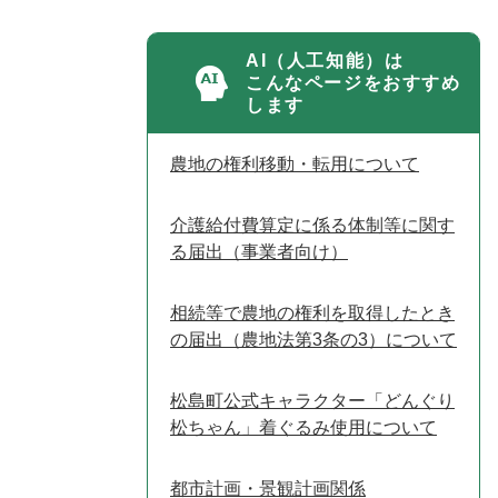
AI（人工知能）は
こんなページをおすすめ
します
農地の権利移動・転用について
介護給付費算定に係る体制等に関す
る届出（事業者向け）
相続等で農地の権利を取得したとき
の届出（農地法第3条の3）について
松島町公式キャラクター「どんぐり
松ちゃん」着ぐるみ使用について
都市計画・景観計画関係