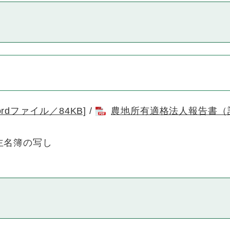
dファイル／84KB]
/
農地所有適格法人報告書（記入
主名簿の写し