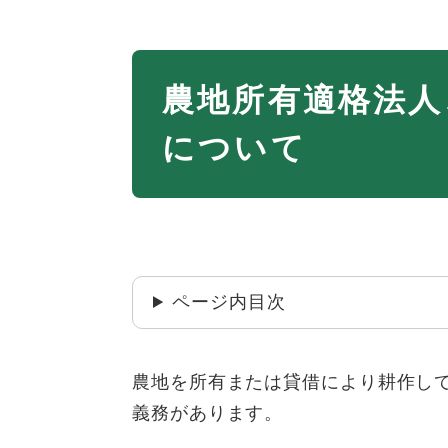
本
農地所有適格法人
文
について
ページ内目次
農地を所有または貸借により耕作し
義務があります。