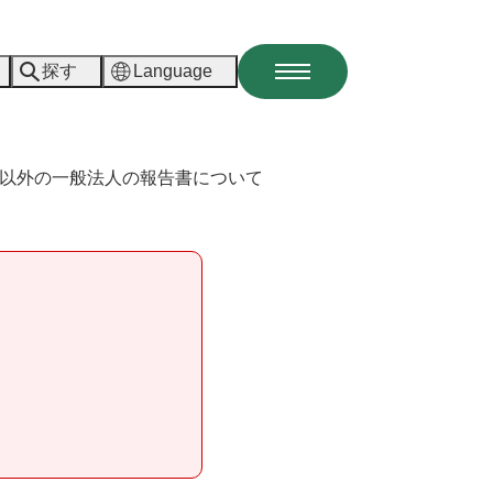
探す
Language
メ
ニ
ュ
ー
以外の一般法人の報告書について