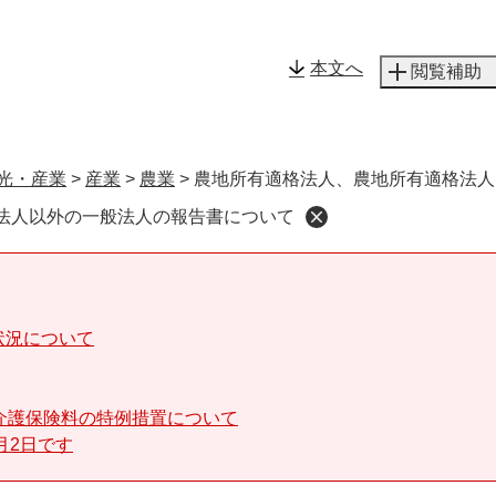
メニューを飛ばして本文へ
本文へ
閲覧補助
光・産業
>
産業
>
農業
>
農地所有適格法人、農地所有適格法人
法人以外の一般法人の報告書について
状況について
介護保険料の特例措置について
月2日です