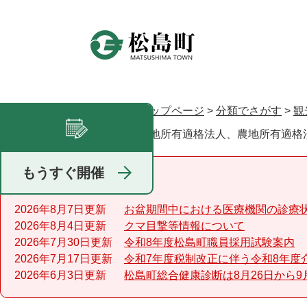
ペ
ー
ジ
の
先
頭
で
トップページ
>
分類でさがす
>
観
現在地
す
農地所有適格法人、農地所有適格
足あと
。
もうすぐ開催
重要なお知らせ
2026年8月7日更新
お盆期間中における医療機関の診療
2026年8月4日更新
クマ目撃等情報について
2026年7月30日更新
令和8年度松島町職員採用試験案内
2026年7月17日更新
令和7年度税制改正に伴う令和8年度
2026年6月3日更新
松島町総合健康診断は8月26日から9